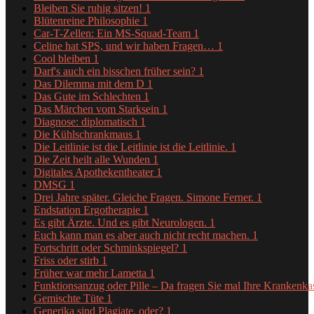
Bleiben Sie ruhig sitzen!
1
Blütenreine Philosophie
1
Car-T-Zellen: Ein MS-Squad-Team
1
Celine hat SPS, und wir haben Fragen…
1
Cool bleiben
1
Darf's auch ein bisschen früher sein?
1
Das Dilemma mit dem D
1
Das Gute im Schlechten
1
Das Märchen vom Starksein
1
Diagnose: diplomatisch
1
Die Kühlschrankmaus
1
Die Leitlinie ist die Leitlinie ist die Leitlinie.
1
Die Zeit heilt alle Wunden
1
Digitales Apothekentheater
1
DMSG
1
Drei Jahre später. Gleiche Fragen. Simone Ferner.
1
Endstation Ergotherapie
1
Es gibt Ärzte. Und es gibt Neurologen.
1
Euch kann man es aber auch nicht recht machen.
1
Fortschritt oder Schminkspiegel?
1
Friss oder stirb
1
Früher war mehr Lametta
1
Funktionsanzug oder Pille – Da fragen Sie mal Ihre Krankenk
Gemischte Tüte
1
Generika sind Plagiate, oder?
1