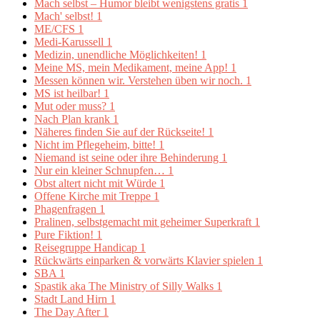
Mach selbst – Humor bleibt wenigstens gratis
1
Mach' selbst!
1
ME/CFS
1
Medi-Karussell
1
Medizin, unendliche Möglichkeiten!
1
Meine MS, mein Medikament, meine App!
1
Messen können wir. Verstehen üben wir noch.
1
MS ist heilbar!
1
Mut oder muss?
1
Nach Plan krank
1
Näheres finden Sie auf der Rückseite!
1
Nicht im Pflegeheim, bitte!
1
Niemand ist seine oder ihre Behinderung
1
Nur ein kleiner Schnupfen…
1
Obst altert nicht mit Würde
1
Offene Kirche mit Treppe
1
Phagenfragen
1
Pralinen, selbstgemacht mit geheimer Superkraft
1
Pure Fiktion!
1
Reisegruppe Handicap
1
Rückwärts einparken & vorwärts Klavier spielen
1
SBA
1
Spastik aka The Ministry of Silly Walks
1
Stadt Land Hirn
1
The Day After
1