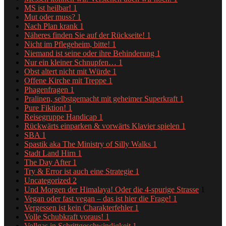
MS ist heilbar!
1
Mut oder muss?
1
Nach Plan krank
1
Näheres finden Sie auf der Rückseite!
1
Nicht im Pflegeheim, bitte!
1
Niemand ist seine oder ihre Behinderung
1
Nur ein kleiner Schnupfen…
1
Obst altert nicht mit Würde
1
Offene Kirche mit Treppe
1
Phagenfragen
1
Pralinen, selbstgemacht mit geheimer Superkraft
1
Pure Fiktion!
1
Reisegruppe Handicap
1
Rückwärts einparken & vorwärts Klavier spielen
1
SBA
1
Spastik aka The Ministry of Silly Walks
1
Stadt Land Hirn
1
The Day After
1
Try & Error ist auch eine Strategie
1
Uncategorized
2
Und Morgen der Himalaya! Oder die 4-spurige Strasse
1
Vegan oder fast vegan – das ist hier die Frage!
1
Vergessen ist kein Charakterfehler
1
Volle Schubkraft voraus!
1
Vollgas in Schrittgeschwindigkeit
1