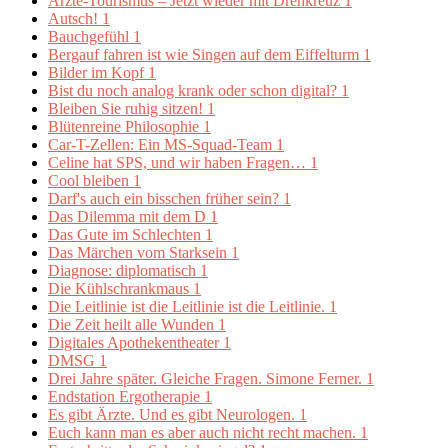
Ärzte-Tourismus – Jetzt wieder mit Drehkreuz
1
Autsch!
1
Bauchgefühl
1
Bergauf fahren ist wie Singen auf dem Eiffelturm
1
Bilder im Kopf
1
Bist du noch analog krank oder schon digital?
1
Bleiben Sie ruhig sitzen!
1
Blütenreine Philosophie
1
Car-T-Zellen: Ein MS-Squad-Team
1
Celine hat SPS, und wir haben Fragen…
1
Cool bleiben
1
Darf's auch ein bisschen früher sein?
1
Das Dilemma mit dem D
1
Das Gute im Schlechten
1
Das Märchen vom Starksein
1
Diagnose: diplomatisch
1
Die Kühlschrankmaus
1
Die Leitlinie ist die Leitlinie ist die Leitlinie.
1
Die Zeit heilt alle Wunden
1
Digitales Apothekentheater
1
DMSG
1
Drei Jahre später. Gleiche Fragen. Simone Ferner.
1
Endstation Ergotherapie
1
Es gibt Ärzte. Und es gibt Neurologen.
1
Euch kann man es aber auch nicht recht machen.
1