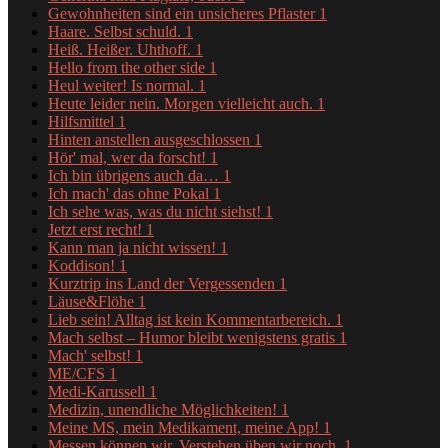
Gewohnheiten sind ein unsicheres Pflaster
1
Haare. Selbst schuld.
1
Heiß. Heißer. Uhthoff.
1
Hello from the other side
1
Heul weiter! Is normal.
1
Heute leider nein. Morgen vielleicht auch.
1
Hilfsmittel
1
Hinten anstellen ausgeschlossen
1
Hör' mal, wer da forscht!
1
Ich bin übrigens auch da…
1
Ich mach' das ohne Pokal
1
Ich sehe was, was du nicht siehst!
1
Jetzt erst recht!
1
Kann man ja nicht wissen!
1
Koddison!
1
Kurztrip ins Land der Vergessenden
1
Läuse&Flöhe
1
Lieb sein! Alltag ist kein Kommentarbereich.
1
Mach selbst – Humor bleibt wenigstens gratis
1
Mach' selbst!
1
ME/CFS
1
Medi-Karussell
1
Medizin, unendliche Möglichkeiten!
1
Meine MS, mein Medikament, meine App!
1
Messen können wir. Verstehen üben wir noch.
1