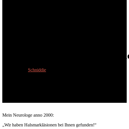
Folge 2/11: Kurztrip ins Land d
24. Mai 2024
Schniddie
Mein Neurologe anno 2000:
„Wir haben Halsmarkläsionen bei Ihnen gefunden!“