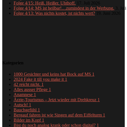
Folge 4/15: Heiß. Heißer. Uhthoff.
17. Juli 2026
Folge 4/14: MS ist heilbar!…zumindest in der Werbung.
3. Jul
Folge 4/13: Was nichts kostet, ist nichts wert?
19. Juni 2026
Kategorien
1000 Gesichter und keins hat Bock auf MS
1
2024 Fake it till you make it
1
42 reicht nicht.
1
Alles ausser Pflege
1
Anamnese
1
Ärzte-Tourismus – Jetzt wieder mit Drehkreuz
1
Autsch!
1
Bauchgefühl
1
Bergauf fahren ist wie Singen auf dem Eiffelturm
1
Bilder im Kopf
1
Bist du noch analog krank oder schon digital?
1