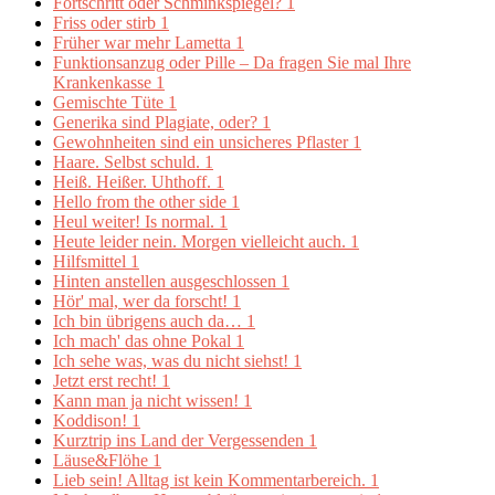
Fortschritt oder Schminkspiegel?
1
Friss oder stirb
1
Früher war mehr Lametta
1
Funktionsanzug oder Pille – Da fragen Sie mal Ihre
Krankenkasse
1
Gemischte Tüte
1
Generika sind Plagiate, oder?
1
Gewohnheiten sind ein unsicheres Pflaster
1
Haare. Selbst schuld.
1
Heiß. Heißer. Uhthoff.
1
Hello from the other side
1
Heul weiter! Is normal.
1
Heute leider nein. Morgen vielleicht auch.
1
Hilfsmittel
1
Hinten anstellen ausgeschlossen
1
Hör' mal, wer da forscht!
1
Ich bin übrigens auch da…
1
Ich mach' das ohne Pokal
1
Ich sehe was, was du nicht siehst!
1
Jetzt erst recht!
1
Kann man ja nicht wissen!
1
Koddison!
1
Kurztrip ins Land der Vergessenden
1
Läuse&Flöhe
1
Lieb sein! Alltag ist kein Kommentarbereich.
1