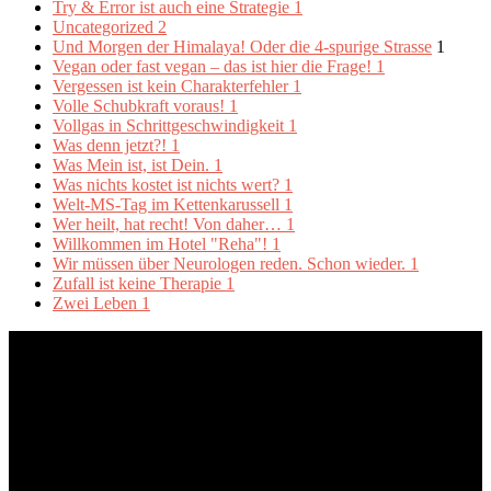
Try & Error ist auch eine Strategie
1
Uncategorized
2
Und Morgen der Himalaya! Oder die 4-spurige Strasse
1
Vegan oder fast vegan – das ist hier die Frage!
1
Vergessen ist kein Charakterfehler
1
Volle Schubkraft voraus!
1
Vollgas in Schrittgeschwindigkeit
1
Was denn jetzt?!
1
Was Mein ist, ist Dein.
1
Was nichts kostet ist nichts wert?
1
Welt-MS-Tag im Kettenkarussell
1
Wer heilt, hat recht! Von daher…
1
Willkommen im Hotel "Reha"!
1
Wir müssen über Neurologen reden. Schon wieder.
1
Zufall ist keine Therapie
1
Zwei Leben
1