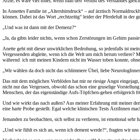
Ärzte, es wäre viel toller, wenn man den Verlust des Verstandes gleic
In Annettes Familie ist „Altershirndruck“ – auf ärztisch Normaldruckhy
können. Dabei ist das Wort „rechtzeitig“ leider der Pferdefuß in de
„Und was ist dann mit der Demenz?“
„Ja, da gibts leider nichts, wenn schon Zerstörungen im Gehirn passi
Anette geht mit dieser unwirklichen Bedrohung, so jedenfalls ist mein 
Vergessenden abgleite, wenn ich die Welt um mich herum verliere? M
während ich mit meinen Kindern nicht im Wasser toben konnte, ohne zu
„Wir wählen da doch nicht das schlimmere Übel, liebe NeurologInne
Das mit dem möglichen Verblöden hat mir ne riesige Angst eingejagt,
nicht nur das Vergessen, obwohl das schon eine gruselige Vorstellung
Menschen, der das eigenständige Aufs-Töpfchen-gehen erfolgreich frü
Und wie wirkt das nach außen? Aus meiner Erfahrung mit meiner deme
eine harte Probe gestellt. Egal welche klinischen Tests ÄrztInnen mac
Jemanden zu beobachten, sich selbst zu verlieren, ist emotional sehr ha
„Und wie fühlt es sich an, wenn ich dement werde?“, fragten wir uns 