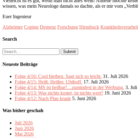
Vielleicht ist es gut, wenn man nicht alles weiß! Annette möchte kei
wissen, was mein Neurologe damals so dachte, als er mir vom „Verblö
Euer Ingenieur
Alzheimer
Coping
Demenz
Forschung
Hirndruck
Krankheitsverarbei
Search
Search
for:
Neueste Beiträge
Folge 4/16: Cool bleiben. Sagt sich so leicht.
31. Juli 2026
Folge 4/15: Heiß. Heißer. Uhthoff.
17. Juli 2026
Folge 4/14: MS ist heilbar!…zumindest in der Werbung.
3. Jul
Folge 4/13: Was nichts kostet, ist nichts wert?
19. Juni 2026
Folge 4/12: Nach Plan krank
5. Juni 2026
Was bisher geschah
Juli 2026
Juni 2026
Mai 2026