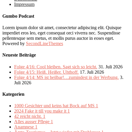
Impressum
Gumbo Podcast
Lorem ipsum dolor sit amet, consectetur adipiscing elit. Quisque
imperdiet eros leo, eget consequat orci viverra nec. Suspendisse
pellentesque sem metus, et mollis purus auctor in eoses eget.
Powered by
SecondLineThemes
Neueste Beiträge
Folge 4/16: Cool bleiben. Sagt sich so leicht.
31. Juli 2026
Folge 4/15: Heiß. Heißer. Uhthoff.
17. Juli 2026
Folge 4/14: MS ist heilbar!…zumindest in der Werbung.
3.
Juli 2026
Kategorien
1000 Gesichter und keins hat Bock auf MS
1
2024 Fake it till you make it
1
42 reicht nicht.
1
Alles ausser Pflege
1
Anamnese
1