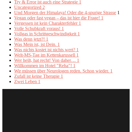
Try & Error ist auch eine Strategie
1
Uncategorized
2
Und Morgen der Himalaya! Oder die 4-spurige Strasse
1
Vegan oder fast vegan – das ist hier die Frage!
1
Vergessen ist kein Charakterfehler
1
Volle Schubkraft voraus!
1
Vollgas in Schrittgeschwindigkeit
1
Was denn jetzt?!
1
Was Mein ist, ist Dein.
1
Was nichts kostet ist nichts wert?
1
Welt-MS-Tag im Kettenkarussell
1
Wer heilt, hat recht! Von daher…
1
Willkommen im Hotel "Reha"!
1
Wir müssen über Neurologen reden. Schon wieder.
1
Zufall ist keine Therapie
1
Zwei Leben
1