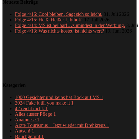
Neueste Beiträge
Folge 4/16: Cool bleiben. Sagt sich so leicht.
31. Juli 2026
Folge 4/15: Heiß. Heißer. Uhthoff.
17. Juli 2026
Folge 4/14: MS ist heilbar!…zumindest in der Werbung.
3. Jul
Folge 4/13: Was nichts kostet, ist nichts wert?
19. Juni 2026
Kategorien
1000 Gesichter und keins hat Bock auf MS
1
2024 Fake it till you make it
1
42 reicht nicht.
1
Alles ausser Pflege
1
Anamnese
1
Ärzte-Tourismus – Jetzt wieder mit Drehkreuz
1
Autsch!
1
Bauchgefühl
1