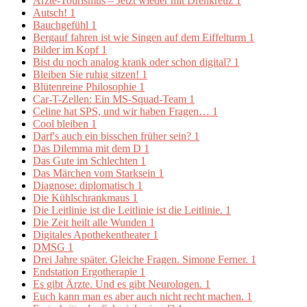
Ärzte-Tourismus – Jetzt wieder mit Drehkreuz
1
Autsch!
1
Bauchgefühl
1
Bergauf fahren ist wie Singen auf dem Eiffelturm
1
Bilder im Kopf
1
Bist du noch analog krank oder schon digital?
1
Bleiben Sie ruhig sitzen!
1
Blütenreine Philosophie
1
Car-T-Zellen: Ein MS-Squad-Team
1
Celine hat SPS, und wir haben Fragen…
1
Cool bleiben
1
Darf's auch ein bisschen früher sein?
1
Das Dilemma mit dem D
1
Das Gute im Schlechten
1
Das Märchen vom Starksein
1
Diagnose: diplomatisch
1
Die Kühlschrankmaus
1
Die Leitlinie ist die Leitlinie ist die Leitlinie.
1
Die Zeit heilt alle Wunden
1
Digitales Apothekentheater
1
DMSG
1
Drei Jahre später. Gleiche Fragen. Simone Ferner.
1
Endstation Ergotherapie
1
Es gibt Ärzte. Und es gibt Neurologen.
1
Euch kann man es aber auch nicht recht machen.
1