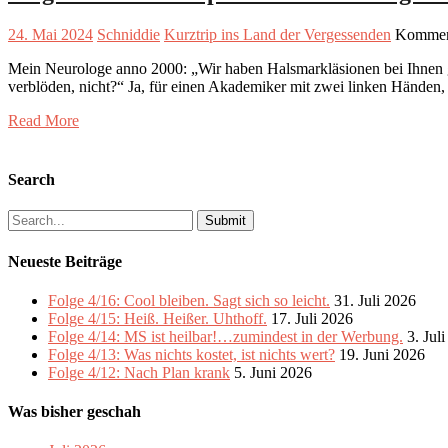
24. Mai 2024
Schniddie
Kurztrip ins Land der Vergessenden
Komment
Mein Neurologe anno 2000: „Wir haben Halsmarkläsionen bei Ihnen ge
verblöden, nicht?“ Ja, für einen Akademiker mit zwei linken Händen
Read More
Search
Search
for:
Neueste Beiträge
Folge 4/16: Cool bleiben. Sagt sich so leicht.
31. Juli 2026
Folge 4/15: Heiß. Heißer. Uhthoff.
17. Juli 2026
Folge 4/14: MS ist heilbar!…zumindest in der Werbung.
3. Jul
Folge 4/13: Was nichts kostet, ist nichts wert?
19. Juni 2026
Folge 4/12: Nach Plan krank
5. Juni 2026
Was bisher geschah