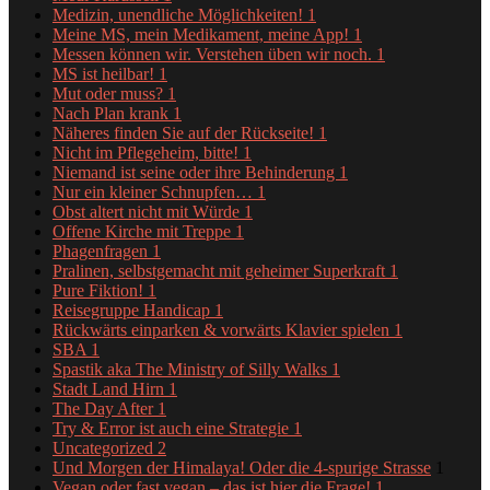
Medizin, unendliche Möglichkeiten!
1
Meine MS, mein Medikament, meine App!
1
Messen können wir. Verstehen üben wir noch.
1
MS ist heilbar!
1
Mut oder muss?
1
Nach Plan krank
1
Näheres finden Sie auf der Rückseite!
1
Nicht im Pflegeheim, bitte!
1
Niemand ist seine oder ihre Behinderung
1
Nur ein kleiner Schnupfen…
1
Obst altert nicht mit Würde
1
Offene Kirche mit Treppe
1
Phagenfragen
1
Pralinen, selbstgemacht mit geheimer Superkraft
1
Pure Fiktion!
1
Reisegruppe Handicap
1
Rückwärts einparken & vorwärts Klavier spielen
1
SBA
1
Spastik aka The Ministry of Silly Walks
1
Stadt Land Hirn
1
The Day After
1
Try & Error ist auch eine Strategie
1
Uncategorized
2
Und Morgen der Himalaya! Oder die 4-spurige Strasse
1
Vegan oder fast vegan – das ist hier die Frage!
1