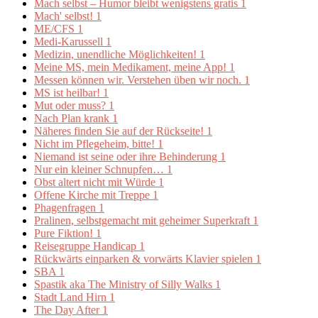
Mach selbst – Humor bleibt wenigstens gratis
1
Mach' selbst!
1
ME/CFS
1
Medi-Karussell
1
Medizin, unendliche Möglichkeiten!
1
Meine MS, mein Medikament, meine App!
1
Messen können wir. Verstehen üben wir noch.
1
MS ist heilbar!
1
Mut oder muss?
1
Nach Plan krank
1
Näheres finden Sie auf der Rückseite!
1
Nicht im Pflegeheim, bitte!
1
Niemand ist seine oder ihre Behinderung
1
Nur ein kleiner Schnupfen…
1
Obst altert nicht mit Würde
1
Offene Kirche mit Treppe
1
Phagenfragen
1
Pralinen, selbstgemacht mit geheimer Superkraft
1
Pure Fiktion!
1
Reisegruppe Handicap
1
Rückwärts einparken & vorwärts Klavier spielen
1
SBA
1
Spastik aka The Ministry of Silly Walks
1
Stadt Land Hirn
1
The Day After
1