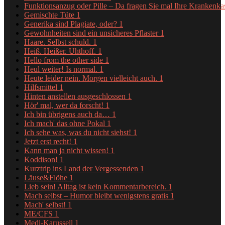
Funktionsanzug oder Pille – Da fragen Sie mal Ihre Krankenk
Gemischte Tüte
1
Generika sind Plagiate, oder?
1
Gewohnheiten sind ein unsicheres Pflaster
1
Haare. Selbst schuld.
1
Heiß. Heißer. Uhthoff.
1
Hello from the other side
1
Heul weiter! Is normal.
1
Heute leider nein. Morgen vielleicht auch.
1
Hilfsmittel
1
Hinten anstellen ausgeschlossen
1
Hör' mal, wer da forscht!
1
Ich bin übrigens auch da…
1
Ich mach' das ohne Pokal
1
Ich sehe was, was du nicht siehst!
1
Jetzt erst recht!
1
Kann man ja nicht wissen!
1
Koddison!
1
Kurztrip ins Land der Vergessenden
1
Läuse&Flöhe
1
Lieb sein! Alltag ist kein Kommentarbereich.
1
Mach selbst – Humor bleibt wenigstens gratis
1
Mach' selbst!
1
ME/CFS
1
Medi-Karussell
1