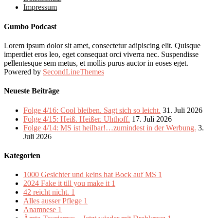
Impressum
Gumbo Podcast
Lorem ipsum dolor sit amet, consectetur adipiscing elit. Quisque
imperdiet eros leo, eget consequat orci viverra nec. Suspendisse
pellentesque sem metus, et mollis purus auctor in eoses eget.
Powered by
SecondLineThemes
Neueste Beiträge
Folge 4/16: Cool bleiben. Sagt sich so leicht.
31. Juli 2026
Folge 4/15: Heiß. Heißer. Uhthoff.
17. Juli 2026
Folge 4/14: MS ist heilbar!…zumindest in der Werbung.
3.
Juli 2026
Kategorien
1000 Gesichter und keins hat Bock auf MS
1
2024 Fake it till you make it
1
42 reicht nicht.
1
Alles ausser Pflege
1
Anamnese
1