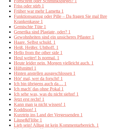
Fortschritt oder Schminkspiegel?
1
Friss oder stirb
1
Früher war mehr Lametta
1
Funktionsanzug oder Pille – Da fragen Sie mal Ihre
Krankenkasse
1
Gemischte Tüte
1
Generika sind Plagiate, oder?
1
Gewohnheiten sind ein unsicheres Pflaster
1
Haare. Selbst schuld.
1
Heiß. Heißer. Uhthoff.
1
Hello from the other side
1
Heul weiter! Is normal.
1
Heute leider nein. Morgen vielleicht auch.
1
Hilfsmittel
1
Hinten anstellen ausgeschlossen
1
Hör' mal, wer da forscht!
1
Ich bin übrigens auch da…
1
Ich mach' das ohne Pokal
1
Ich sehe was, was du nicht siehst!
1
Jetzt erst recht!
1
Kann man ja nicht wissen!
1
Koddison!
1
Kurztrip ins Land der Vergessenden
1
Läuse&Flöhe
1
Lieb sein! Alltag ist kein Kommentarbereich.
1