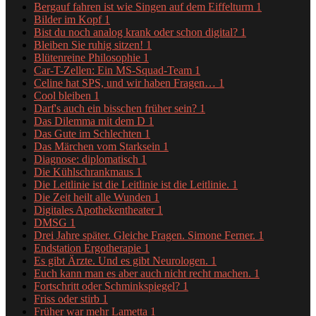
Bergauf fahren ist wie Singen auf dem Eiffelturm
1
Bilder im Kopf
1
Bist du noch analog krank oder schon digital?
1
Bleiben Sie ruhig sitzen!
1
Blütenreine Philosophie
1
Car-T-Zellen: Ein MS-Squad-Team
1
Celine hat SPS, und wir haben Fragen…
1
Cool bleiben
1
Darf's auch ein bisschen früher sein?
1
Das Dilemma mit dem D
1
Das Gute im Schlechten
1
Das Märchen vom Starksein
1
Diagnose: diplomatisch
1
Die Kühlschrankmaus
1
Die Leitlinie ist die Leitlinie ist die Leitlinie.
1
Die Zeit heilt alle Wunden
1
Digitales Apothekentheater
1
DMSG
1
Drei Jahre später. Gleiche Fragen. Simone Ferner.
1
Endstation Ergotherapie
1
Es gibt Ärzte. Und es gibt Neurologen.
1
Euch kann man es aber auch nicht recht machen.
1
Fortschritt oder Schminkspiegel?
1
Friss oder stirb
1
Früher war mehr Lametta
1