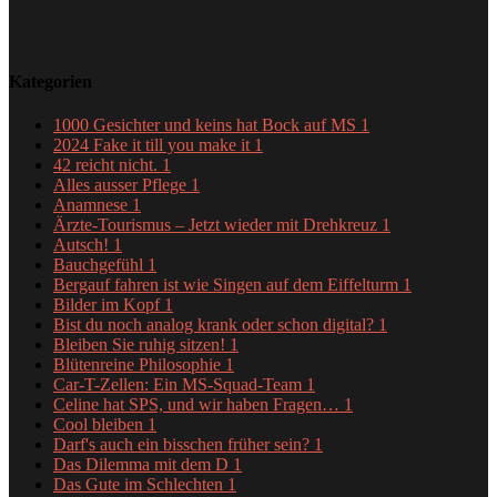
Kategorien
1000 Gesichter und keins hat Bock auf MS
1
2024 Fake it till you make it
1
42 reicht nicht.
1
Alles ausser Pflege
1
Anamnese
1
Ärzte-Tourismus – Jetzt wieder mit Drehkreuz
1
Autsch!
1
Bauchgefühl
1
Bergauf fahren ist wie Singen auf dem Eiffelturm
1
Bilder im Kopf
1
Bist du noch analog krank oder schon digital?
1
Bleiben Sie ruhig sitzen!
1
Blütenreine Philosophie
1
Car-T-Zellen: Ein MS-Squad-Team
1
Celine hat SPS, und wir haben Fragen…
1
Cool bleiben
1
Darf's auch ein bisschen früher sein?
1
Das Dilemma mit dem D
1
Das Gute im Schlechten
1