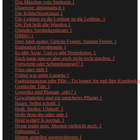
Das Märchen vom Starksein
1
Diagnose: diplomatisch
1
Die Kühlschrankmaus
1
Die Leitlinie ist die Leitlinie ist die Leitlinie.
1
Die Zeit heilt alle Wunden
1
Digitales Apothekentheater
1
DMSG
1
Drei Jahre später. Gleiche Fragen. Simone Ferner.
1
Endstation Ergotherapie
1
Es gibt Ärzte. Und es gibt Neurologen.
1
Euch kann man es aber auch nicht recht machen.
1
Fortschritt oder Schminkspiegel?
1
Friss oder stirb
1
Früher war mehr Lametta
1
Funktionsanzug oder Pille – Da fragen Sie mal Ihre Krankenk
Gemischte Tüte
1
Generika sind Plagiate, oder?
1
Gewohnheiten sind ein unsicheres Pflaster
1
Haare. Selbst schuld.
1
Heiß. Heißer. Uhthoff.
1
Hello from the other side
1
Heul weiter! Is normal.
1
Heute leider nein. Morgen vielleicht auch.
1
Hilfsmittel
1
Hinten anstellen ausgeschlossen
1