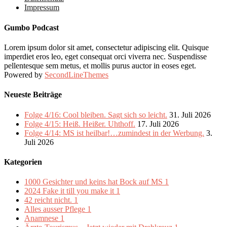
Impressum
Gumbo Podcast
Lorem ipsum dolor sit amet, consectetur adipiscing elit. Quisque
imperdiet eros leo, eget consequat orci viverra nec. Suspendisse
pellentesque sem metus, et mollis purus auctor in eoses eget.
Powered by
SecondLineThemes
Neueste Beiträge
Folge 4/16: Cool bleiben. Sagt sich so leicht.
31. Juli 2026
Folge 4/15: Heiß. Heißer. Uhthoff.
17. Juli 2026
Folge 4/14: MS ist heilbar!…zumindest in der Werbung.
3.
Juli 2026
Kategorien
1000 Gesichter und keins hat Bock auf MS
1
2024 Fake it till you make it
1
42 reicht nicht.
1
Alles ausser Pflege
1
Anamnese
1