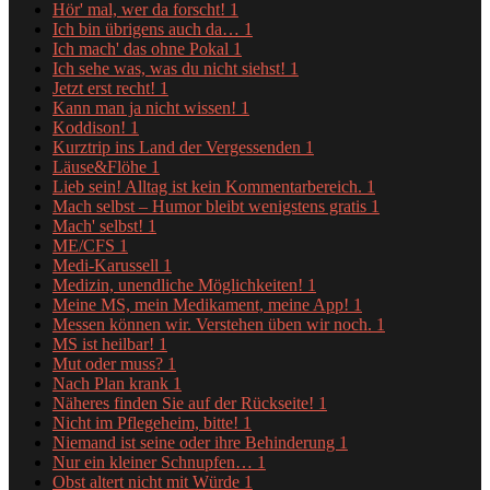
Hör' mal, wer da forscht!
1
Ich bin übrigens auch da…
1
Ich mach' das ohne Pokal
1
Ich sehe was, was du nicht siehst!
1
Jetzt erst recht!
1
Kann man ja nicht wissen!
1
Koddison!
1
Kurztrip ins Land der Vergessenden
1
Läuse&Flöhe
1
Lieb sein! Alltag ist kein Kommentarbereich.
1
Mach selbst – Humor bleibt wenigstens gratis
1
Mach' selbst!
1
ME/CFS
1
Medi-Karussell
1
Medizin, unendliche Möglichkeiten!
1
Meine MS, mein Medikament, meine App!
1
Messen können wir. Verstehen üben wir noch.
1
MS ist heilbar!
1
Mut oder muss?
1
Nach Plan krank
1
Näheres finden Sie auf der Rückseite!
1
Nicht im Pflegeheim, bitte!
1
Niemand ist seine oder ihre Behinderung
1
Nur ein kleiner Schnupfen…
1
Obst altert nicht mit Würde
1