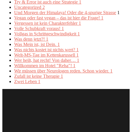
Try & Error ist auch eine Strategie
1
Uncategorized
2
Und Morgen der Himalaya! Oder die 4-spurige Strasse
1
Vegan oder fast vegan – das ist hier die Frage!
1
Vergessen ist kein Charakterfehler
1
Volle Schubkraft voraus!
1
Vollgas in Schrittgeschwindigkeit
1
Was denn jetzt?!
1
Was Mein ist, ist Dein.
1
Was nichts kostet ist nichts wert?
1
Welt-MS-Tag im Kettenkarussell
1
Wer heilt, hat recht! Von daher…
1
Willkommen im Hotel "Reha"!
1
Wir müssen über Neurologen reden. Schon wieder.
1
Zufall ist keine Therapie
1
Zwei Leben
1