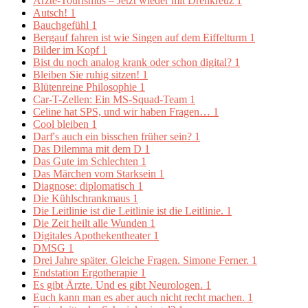
Ärzte-Tourismus – Jetzt wieder mit Drehkreuz
1
Autsch!
1
Bauchgefühl
1
Bergauf fahren ist wie Singen auf dem Eiffelturm
1
Bilder im Kopf
1
Bist du noch analog krank oder schon digital?
1
Bleiben Sie ruhig sitzen!
1
Blütenreine Philosophie
1
Car-T-Zellen: Ein MS-Squad-Team
1
Celine hat SPS, und wir haben Fragen…
1
Cool bleiben
1
Darf's auch ein bisschen früher sein?
1
Das Dilemma mit dem D
1
Das Gute im Schlechten
1
Das Märchen vom Starksein
1
Diagnose: diplomatisch
1
Die Kühlschrankmaus
1
Die Leitlinie ist die Leitlinie ist die Leitlinie.
1
Die Zeit heilt alle Wunden
1
Digitales Apothekentheater
1
DMSG
1
Drei Jahre später. Gleiche Fragen. Simone Ferner.
1
Endstation Ergotherapie
1
Es gibt Ärzte. Und es gibt Neurologen.
1
Euch kann man es aber auch nicht recht machen.
1