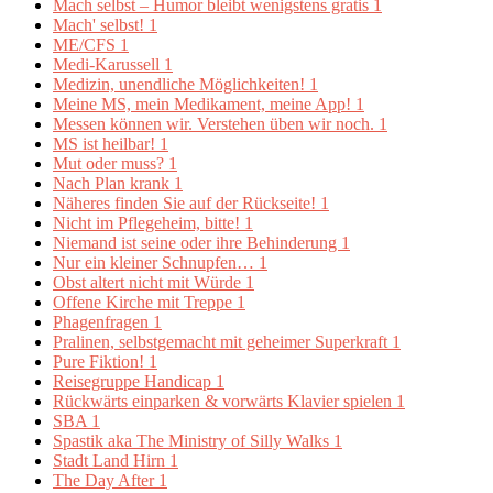
Mach selbst – Humor bleibt wenigstens gratis
1
Mach' selbst!
1
ME/CFS
1
Medi-Karussell
1
Medizin, unendliche Möglichkeiten!
1
Meine MS, mein Medikament, meine App!
1
Messen können wir. Verstehen üben wir noch.
1
MS ist heilbar!
1
Mut oder muss?
1
Nach Plan krank
1
Näheres finden Sie auf der Rückseite!
1
Nicht im Pflegeheim, bitte!
1
Niemand ist seine oder ihre Behinderung
1
Nur ein kleiner Schnupfen…
1
Obst altert nicht mit Würde
1
Offene Kirche mit Treppe
1
Phagenfragen
1
Pralinen, selbstgemacht mit geheimer Superkraft
1
Pure Fiktion!
1
Reisegruppe Handicap
1
Rückwärts einparken & vorwärts Klavier spielen
1
SBA
1
Spastik aka The Ministry of Silly Walks
1
Stadt Land Hirn
1
The Day After
1