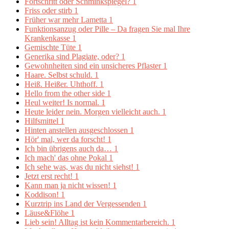
Fortschritt oder Schminkspiegel?
1
Friss oder stirb
1
Früher war mehr Lametta
1
Funktionsanzug oder Pille – Da fragen Sie mal Ihre
Krankenkasse
1
Gemischte Tüte
1
Generika sind Plagiate, oder?
1
Gewohnheiten sind ein unsicheres Pflaster
1
Haare. Selbst schuld.
1
Heiß. Heißer. Uhthoff.
1
Hello from the other side
1
Heul weiter! Is normal.
1
Heute leider nein. Morgen vielleicht auch.
1
Hilfsmittel
1
Hinten anstellen ausgeschlossen
1
Hör' mal, wer da forscht!
1
Ich bin übrigens auch da…
1
Ich mach' das ohne Pokal
1
Ich sehe was, was du nicht siehst!
1
Jetzt erst recht!
1
Kann man ja nicht wissen!
1
Koddison!
1
Kurztrip ins Land der Vergessenden
1
Läuse&Flöhe
1
Lieb sein! Alltag ist kein Kommentarbereich.
1