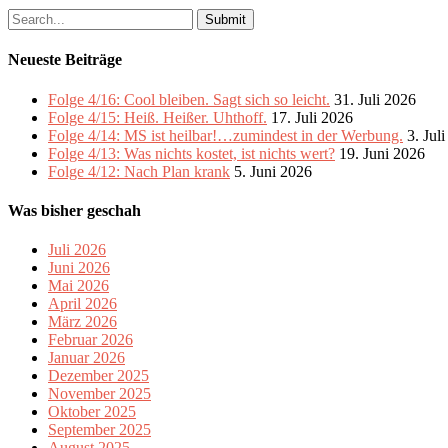
Search
for:
Neueste Beiträge
Folge 4/16: Cool bleiben. Sagt sich so leicht.
31. Juli 2026
Folge 4/15: Heiß. Heißer. Uhthoff.
17. Juli 2026
Folge 4/14: MS ist heilbar!…zumindest in der Werbung.
3. Jul
Folge 4/13: Was nichts kostet, ist nichts wert?
19. Juni 2026
Folge 4/12: Nach Plan krank
5. Juni 2026
Was bisher geschah
Juli 2026
Juni 2026
Mai 2026
April 2026
März 2026
Februar 2026
Januar 2026
Dezember 2025
November 2025
Oktober 2025
September 2025
August 2025