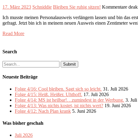
17. März 2023
Schniddie
Bleiben Sie ruhig sitzen!
Kommentare deakt
Ich musste meinen Personalausweis verlängern lassen und bin das ers
gefragt. Jetzt bin ich in meinem neuen Ausweis einen Zentimeter we
Read More
Search
Search
for:
Neueste Beiträge
Folge 4/16: Cool bleiben. Sagt sich so leicht.
31. Juli 2026
Folge 4/15: Heiß. Heißer. Uhthoff.
17. Juli 2026
Folge 4/14: MS ist heilbar!…zumindest in der Werbung.
3. Jul
Folge 4/13: Was nichts kostet, ist nichts wert?
19. Juni 2026
Folge 4/12: Nach Plan krank
5. Juni 2026
Was bisher geschah
Juli 2026