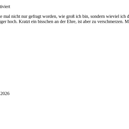
für
iviert
Folge
te mal nicht nur gefragt worden, wie groß ich bin, sondern wieviel ic
6:
niger hoch. Kratzt ein bisschen an der Ehre, ist aber zu verschmerze
Bleiben
Sie
ruhig
sitzen!
i 2026