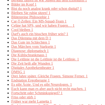
Bergauf fahren ist wie Singen auf dem Eiffelturm
1
Bilder im Kopf
1
Bist du noch analog krank oder schon digital?
1
Bleiben Sie ruhig sitzen!
1
Blütenreine Philosophie
1
Car-T-Zellen: Ein MS-Squad-Team
1
Celine hat SPS, und wir haben Fragen…
1
Cool bleiben
1
Darf's auch ein bisschen früher sein?
1
Das Dilemma mit dem D
1
Das Gute im Schlechten
1
Das Märchen vom Starksein
1
Diagnose: diplomatisch
1
Die Kühlschrankmaus
1
Die Leitlinie ist die Leitlinie ist die Leitlinie.
1
Die Zeit heilt alle Wunden
1
Digitales Apothekentheater
1
DMSG
1
Drei Jahre später. Gleiche Fragen. Simone Ferner.
1
Endstation Ergotherapie
1
Es gibt Ärzte. Und es gibt Neurologen.
1
Euch kann man es aber auch nicht recht machen.
1
Fortschritt oder Schminkspiegel?
1
Friss oder stirb
1
Früher war mehr Lametta
1