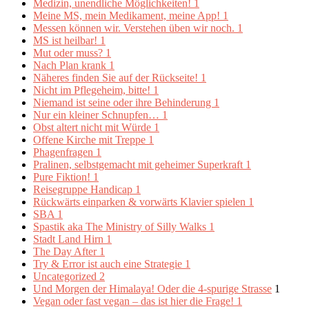
Medizin, unendliche Möglichkeiten!
1
Meine MS, mein Medikament, meine App!
1
Messen können wir. Verstehen üben wir noch.
1
MS ist heilbar!
1
Mut oder muss?
1
Nach Plan krank
1
Näheres finden Sie auf der Rückseite!
1
Nicht im Pflegeheim, bitte!
1
Niemand ist seine oder ihre Behinderung
1
Nur ein kleiner Schnupfen…
1
Obst altert nicht mit Würde
1
Offene Kirche mit Treppe
1
Phagenfragen
1
Pralinen, selbstgemacht mit geheimer Superkraft
1
Pure Fiktion!
1
Reisegruppe Handicap
1
Rückwärts einparken & vorwärts Klavier spielen
1
SBA
1
Spastik aka The Ministry of Silly Walks
1
Stadt Land Hirn
1
The Day After
1
Try & Error ist auch eine Strategie
1
Uncategorized
2
Und Morgen der Himalaya! Oder die 4-spurige Strasse
1
Vegan oder fast vegan – das ist hier die Frage!
1