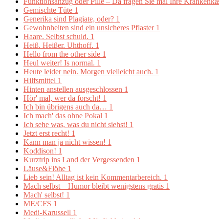
Funktionsanzug oder Pille – Da fragen Sie mal Ihre Krankenk
Gemischte Tüte
1
Generika sind Plagiate, oder?
1
Gewohnheiten sind ein unsicheres Pflaster
1
Haare. Selbst schuld.
1
Heiß. Heißer. Uhthoff.
1
Hello from the other side
1
Heul weiter! Is normal.
1
Heute leider nein. Morgen vielleicht auch.
1
Hilfsmittel
1
Hinten anstellen ausgeschlossen
1
Hör' mal, wer da forscht!
1
Ich bin übrigens auch da…
1
Ich mach' das ohne Pokal
1
Ich sehe was, was du nicht siehst!
1
Jetzt erst recht!
1
Kann man ja nicht wissen!
1
Koddison!
1
Kurztrip ins Land der Vergessenden
1
Läuse&Flöhe
1
Lieb sein! Alltag ist kein Kommentarbereich.
1
Mach selbst – Humor bleibt wenigstens gratis
1
Mach' selbst!
1
ME/CFS
1
Medi-Karussell
1