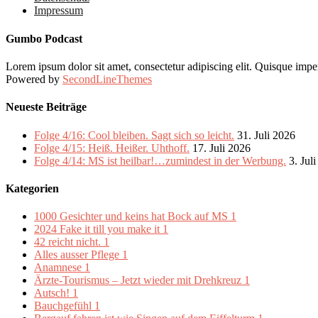
Impressum
Gumbo Podcast
Lorem ipsum dolor sit amet, consectetur adipiscing elit. Quisque imper
Powered by
SecondLineThemes
Neueste Beiträge
Folge 4/16: Cool bleiben. Sagt sich so leicht.
31. Juli 2026
Folge 4/15: Heiß. Heißer. Uhthoff.
17. Juli 2026
Folge 4/14: MS ist heilbar!…zumindest in der Werbung.
3. Jul
Kategorien
1000 Gesichter und keins hat Bock auf MS
1
2024 Fake it till you make it
1
42 reicht nicht.
1
Alles ausser Pflege
1
Anamnese
1
Ärzte-Tourismus – Jetzt wieder mit Drehkreuz
1
Autsch!
1
Bauchgefühl
1