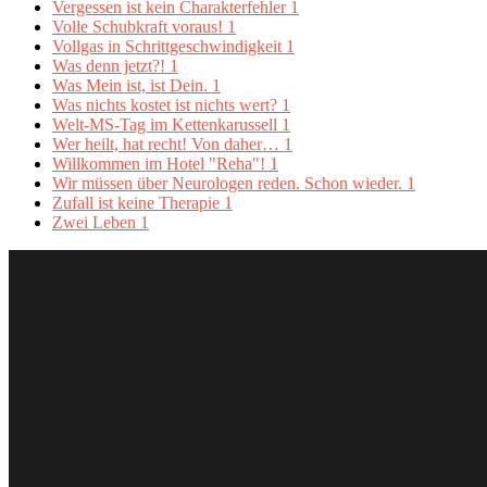
Vergessen ist kein Charakterfehler
1
Volle Schubkraft voraus!
1
Vollgas in Schrittgeschwindigkeit
1
Was denn jetzt?!
1
Was Mein ist, ist Dein.
1
Was nichts kostet ist nichts wert?
1
Welt-MS-Tag im Kettenkarussell
1
Wer heilt, hat recht! Von daher…
1
Willkommen im Hotel "Reha"!
1
Wir müssen über Neurologen reden. Schon wieder.
1
Zufall ist keine Therapie
1
Zwei Leben
1