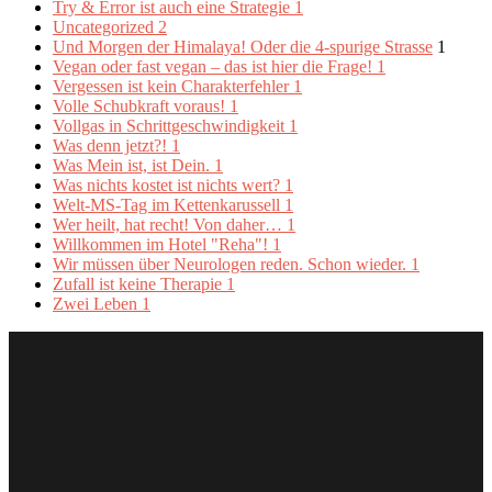
Try & Error ist auch eine Strategie
1
Uncategorized
2
Und Morgen der Himalaya! Oder die 4-spurige Strasse
1
Vegan oder fast vegan – das ist hier die Frage!
1
Vergessen ist kein Charakterfehler
1
Volle Schubkraft voraus!
1
Vollgas in Schrittgeschwindigkeit
1
Was denn jetzt?!
1
Was Mein ist, ist Dein.
1
Was nichts kostet ist nichts wert?
1
Welt-MS-Tag im Kettenkarussell
1
Wer heilt, hat recht! Von daher…
1
Willkommen im Hotel "Reha"!
1
Wir müssen über Neurologen reden. Schon wieder.
1
Zufall ist keine Therapie
1
Zwei Leben
1