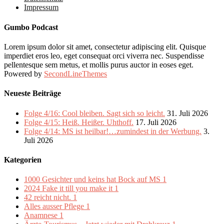
Impressum
Gumbo Podcast
Lorem ipsum dolor sit amet, consectetur adipiscing elit. Quisque
imperdiet eros leo, eget consequat orci viverra nec. Suspendisse
pellentesque sem metus, et mollis purus auctor in eoses eget.
Powered by
SecondLineThemes
Neueste Beiträge
Folge 4/16: Cool bleiben. Sagt sich so leicht.
31. Juli 2026
Folge 4/15: Heiß. Heißer. Uhthoff.
17. Juli 2026
Folge 4/14: MS ist heilbar!…zumindest in der Werbung.
3.
Juli 2026
Kategorien
1000 Gesichter und keins hat Bock auf MS
1
2024 Fake it till you make it
1
42 reicht nicht.
1
Alles ausser Pflege
1
Anamnese
1