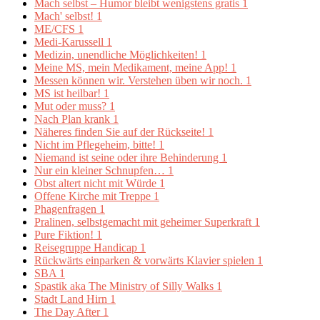
Mach selbst – Humor bleibt wenigstens gratis
1
Mach' selbst!
1
ME/CFS
1
Medi-Karussell
1
Medizin, unendliche Möglichkeiten!
1
Meine MS, mein Medikament, meine App!
1
Messen können wir. Verstehen üben wir noch.
1
MS ist heilbar!
1
Mut oder muss?
1
Nach Plan krank
1
Näheres finden Sie auf der Rückseite!
1
Nicht im Pflegeheim, bitte!
1
Niemand ist seine oder ihre Behinderung
1
Nur ein kleiner Schnupfen…
1
Obst altert nicht mit Würde
1
Offene Kirche mit Treppe
1
Phagenfragen
1
Pralinen, selbstgemacht mit geheimer Superkraft
1
Pure Fiktion!
1
Reisegruppe Handicap
1
Rückwärts einparken & vorwärts Klavier spielen
1
SBA
1
Spastik aka The Ministry of Silly Walks
1
Stadt Land Hirn
1
The Day After
1