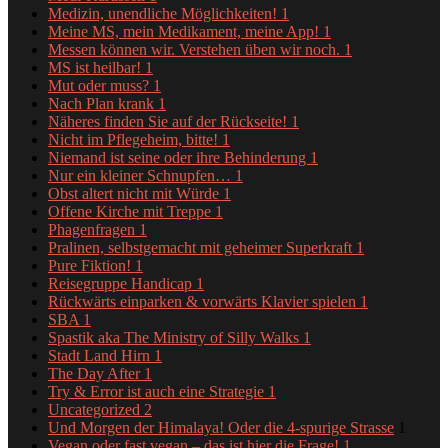
Medizin, unendliche Möglichkeiten!
1
Meine MS, mein Medikament, meine App!
1
Messen können wir. Verstehen üben wir noch.
1
MS ist heilbar!
1
Mut oder muss?
1
Nach Plan krank
1
Näheres finden Sie auf der Rückseite!
1
Nicht im Pflegeheim, bitte!
1
Niemand ist seine oder ihre Behinderung
1
Nur ein kleiner Schnupfen…
1
Obst altert nicht mit Würde
1
Offene Kirche mit Treppe
1
Phagenfragen
1
Pralinen, selbstgemacht mit geheimer Superkraft
1
Pure Fiktion!
1
Reisegruppe Handicap
1
Rückwärts einparken & vorwärts Klavier spielen
1
SBA
1
Spastik aka The Ministry of Silly Walks
1
Stadt Land Hirn
1
The Day After
1
Try & Error ist auch eine Strategie
1
Uncategorized
2
Und Morgen der Himalaya! Oder die 4-spurige Strasse
1
Vegan oder fast vegan – das ist hier die Frage!
1