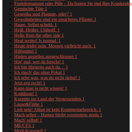
Funktionsanzug oder Pille – Da fragen Sie mal Ihre Krankenk
Gemischte Tüte
1
Generika sind Plagiate, oder?
1
Gewohnheiten sind ein unsicheres Pflaster
1
Haare. Selbst schuld.
1
Heiß. Heißer. Uhthoff.
1
Hello from the other side
1
Heul weiter! Is normal.
1
Heute leider nein. Morgen vielleicht auch.
1
Hilfsmittel
1
Hinten anstellen ausgeschlossen
1
Hör' mal, wer da forscht!
1
Ich bin übrigens auch da…
1
Ich mach' das ohne Pokal
1
Ich sehe was, was du nicht siehst!
1
Jetzt erst recht!
1
Kann man ja nicht wissen!
1
Koddison!
1
Kurztrip ins Land der Vergessenden
1
Läuse&Flöhe
1
Lieb sein! Alltag ist kein Kommentarbereich.
1
Mach selbst – Humor bleibt wenigstens gratis
1
Mach' selbst!
1
ME/CFS
1
Medi-Karussell
1