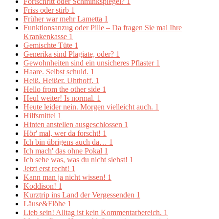
Fortschritt oder Schminkspiegel?
1
Friss oder stirb
1
Früher war mehr Lametta
1
Funktionsanzug oder Pille – Da fragen Sie mal Ihre
Krankenkasse
1
Gemischte Tüte
1
Generika sind Plagiate, oder?
1
Gewohnheiten sind ein unsicheres Pflaster
1
Haare. Selbst schuld.
1
Heiß. Heißer. Uhthoff.
1
Hello from the other side
1
Heul weiter! Is normal.
1
Heute leider nein. Morgen vielleicht auch.
1
Hilfsmittel
1
Hinten anstellen ausgeschlossen
1
Hör' mal, wer da forscht!
1
Ich bin übrigens auch da…
1
Ich mach' das ohne Pokal
1
Ich sehe was, was du nicht siehst!
1
Jetzt erst recht!
1
Kann man ja nicht wissen!
1
Koddison!
1
Kurztrip ins Land der Vergessenden
1
Läuse&Flöhe
1
Lieb sein! Alltag ist kein Kommentarbereich.
1