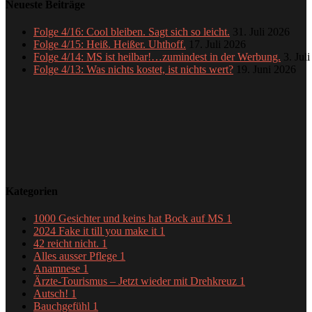
Neueste Beiträge
Folge 4/16: Cool bleiben. Sagt sich so leicht.
31. Juli 2026
Folge 4/15: Heiß. Heißer. Uhthoff.
17. Juli 2026
Folge 4/14: MS ist heilbar!…zumindest in der Werbung.
3. Jul
Folge 4/13: Was nichts kostet, ist nichts wert?
19. Juni 2026
Kategorien
1000 Gesichter und keins hat Bock auf MS
1
2024 Fake it till you make it
1
42 reicht nicht.
1
Alles ausser Pflege
1
Anamnese
1
Ärzte-Tourismus – Jetzt wieder mit Drehkreuz
1
Autsch!
1
Bauchgefühl
1