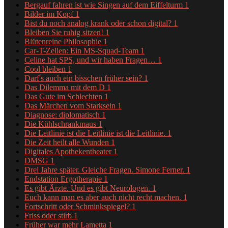
Bergauf fahren ist wie Singen auf dem Eiffelturm
1
Bilder im Kopf
1
Bist du noch analog krank oder schon digital?
1
Bleiben Sie ruhig sitzen!
1
Blütenreine Philosophie
1
Car-T-Zellen: Ein MS-Squad-Team
1
Celine hat SPS, und wir haben Fragen…
1
Cool bleiben
1
Darf's auch ein bisschen früher sein?
1
Das Dilemma mit dem D
1
Das Gute im Schlechten
1
Das Märchen vom Starksein
1
Diagnose: diplomatisch
1
Die Kühlschrankmaus
1
Die Leitlinie ist die Leitlinie ist die Leitlinie.
1
Die Zeit heilt alle Wunden
1
Digitales Apothekentheater
1
DMSG
1
Drei Jahre später. Gleiche Fragen. Simone Ferner.
1
Endstation Ergotherapie
1
Es gibt Ärzte. Und es gibt Neurologen.
1
Euch kann man es aber auch nicht recht machen.
1
Fortschritt oder Schminkspiegel?
1
Friss oder stirb
1
Früher war mehr Lametta
1