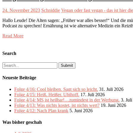
24. November 2023
Schniddie
Vegan oder fast vegan - das ist hier di
Hallo Leude! Die Alten sagen: „Früher war alles besser!“ Und die müss
Podcast zu sprechen! Ernährung ist wie alternative Medizin ein Re
Read More
Search
Search
for:
Neueste Beiträge
Folge 4/16: Cool bleiben. Sagt sich so leicht.
31. Juli 2026
Folge 4/15: Heiß. Heißer. Uhthoff.
17. Juli 2026
Folge 4/14: MS ist heilbar!…zumindest in der Werbung.
3. Jul
Folge 4/13: Was nichts kostet, ist nichts wert?
19. Juni 2026
Folge 4/12: Nach Plan krank
5. Juni 2026
Was bisher geschah