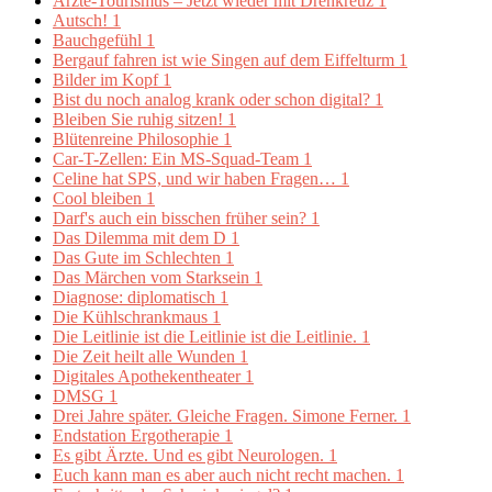
Ärzte-Tourismus – Jetzt wieder mit Drehkreuz
1
Autsch!
1
Bauchgefühl
1
Bergauf fahren ist wie Singen auf dem Eiffelturm
1
Bilder im Kopf
1
Bist du noch analog krank oder schon digital?
1
Bleiben Sie ruhig sitzen!
1
Blütenreine Philosophie
1
Car-T-Zellen: Ein MS-Squad-Team
1
Celine hat SPS, und wir haben Fragen…
1
Cool bleiben
1
Darf's auch ein bisschen früher sein?
1
Das Dilemma mit dem D
1
Das Gute im Schlechten
1
Das Märchen vom Starksein
1
Diagnose: diplomatisch
1
Die Kühlschrankmaus
1
Die Leitlinie ist die Leitlinie ist die Leitlinie.
1
Die Zeit heilt alle Wunden
1
Digitales Apothekentheater
1
DMSG
1
Drei Jahre später. Gleiche Fragen. Simone Ferner.
1
Endstation Ergotherapie
1
Es gibt Ärzte. Und es gibt Neurologen.
1
Euch kann man es aber auch nicht recht machen.
1