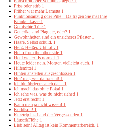
Fortschritt oder Schminkspiegel?
1
Friss oder stirb
1
Früher war mehr Lametta
1
Funktionsanzug oder Pille – Da fragen Sie mal Ihre
Krankenkasse
1
Gemischte Tüte
1
Generika sind Plagiate, oder?
1
Gewohnheiten sind ein unsicheres Pflaster
1
Haare. Selbst schuld.
1
Heiß. Heißer. Uhthoff.
1
Hello from the other side
1
Heul weiter! Is normal.
1
Heute leider nein. Morgen vielleicht auch.
1
Hilfsmittel
1
Hinten anstellen ausgeschlossen
1
Hör' mal, wer da forscht!
1
Ich bin übrigens auch da…
1
Ich mach' das ohne Pokal
1
Ich sehe was, was du nicht siehst!
1
Jetzt erst recht!
1
Kann man ja nicht wissen!
1
Koddison!
1
Kurztrip ins Land der Vergessenden
1
Läuse&Flöhe
1
Lieb sein! Alltag ist kein Kommentarbereich.
1