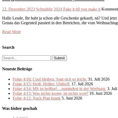
22. Dezember 2023
Schniddie
2024 Fake it till you make it
Kommentar
Hallo Leude, Ihr habt ja schon alle Geschenke gekauft, nä? Und jetz
Genau das Gegenteil passiert in den Bereichen, die vom Weihnachtsg
Read More
Search
Search
for:
Neueste Beiträge
Folge 4/16: Cool bleiben. Sagt sich so leicht.
31. Juli 2026
Folge 4/15: Heiß. Heißer. Uhthoff.
17. Juli 2026
Folge 4/14: MS ist heilbar!…zumindest in der Werbung.
3. Jul
Folge 4/13: Was nichts kostet, ist nichts wert?
19. Juni 2026
Folge 4/12: Nach Plan krank
5. Juni 2026
Was bisher geschah