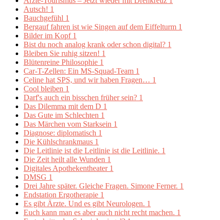
Ärzte-Tourismus – Jetzt wieder mit Drehkreuz
1
Autsch!
1
Bauchgefühl
1
Bergauf fahren ist wie Singen auf dem Eiffelturm
1
Bilder im Kopf
1
Bist du noch analog krank oder schon digital?
1
Bleiben Sie ruhig sitzen!
1
Blütenreine Philosophie
1
Car-T-Zellen: Ein MS-Squad-Team
1
Celine hat SPS, und wir haben Fragen…
1
Cool bleiben
1
Darf's auch ein bisschen früher sein?
1
Das Dilemma mit dem D
1
Das Gute im Schlechten
1
Das Märchen vom Starksein
1
Diagnose: diplomatisch
1
Die Kühlschrankmaus
1
Die Leitlinie ist die Leitlinie ist die Leitlinie.
1
Die Zeit heilt alle Wunden
1
Digitales Apothekentheater
1
DMSG
1
Drei Jahre später. Gleiche Fragen. Simone Ferner.
1
Endstation Ergotherapie
1
Es gibt Ärzte. Und es gibt Neurologen.
1
Euch kann man es aber auch nicht recht machen.
1