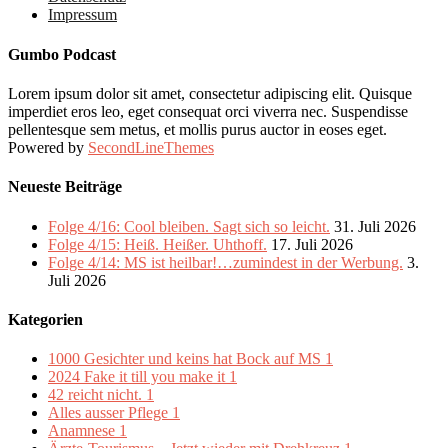
Impressum
Gumbo Podcast
Lorem ipsum dolor sit amet, consectetur adipiscing elit. Quisque
imperdiet eros leo, eget consequat orci viverra nec. Suspendisse
pellentesque sem metus, et mollis purus auctor in eoses eget.
Powered by
SecondLineThemes
Neueste Beiträge
Folge 4/16: Cool bleiben. Sagt sich so leicht.
31. Juli 2026
Folge 4/15: Heiß. Heißer. Uhthoff.
17. Juli 2026
Folge 4/14: MS ist heilbar!…zumindest in der Werbung.
3.
Juli 2026
Kategorien
1000 Gesichter und keins hat Bock auf MS
1
2024 Fake it till you make it
1
42 reicht nicht.
1
Alles ausser Pflege
1
Anamnese
1