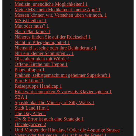
Medizin, unendliche Möglichkeiten!
1
Meine MS, mein Medikament, meine App!
1
Messen können wir. Verstehen üben wir noch.
1
MS ist heilbar!
1
Mut oder muss?
1
Nach Plan krank
1
Näheres finden Sie auf der Rückseite!
1
Nicht im Pflegeheim, bitte!
1
Niemand ist seine oder ihre Behinderung
1
Nur ein kleiner Schnupfen…
1
Obst altert nicht mit Würde
1
Offene Kirche mit Treppe
1
Phagenfragen
1
Pralinen, selbstgemacht mit geheimer Superkraft
1
Pure Fiktion!
1
Reisegruppe Handicap
1
Rückwärts einparken & vorwärts Klavier spielen
1
SBA
1
Spastik aka The Ministry of Silly Walks
1
Stadt Land Hirn
1
The Day After
1
Try & Error ist auch eine Strategie
1
Uncategorized
2
Und Morgen der Himalaya! Oder die 4-spurige Strasse
1
Vegan oder fast vegan – das ist hier die Frage!
1