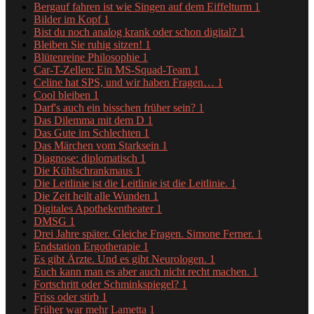
Bergauf fahren ist wie Singen auf dem Eiffelturm
1
Bilder im Kopf
1
Bist du noch analog krank oder schon digital?
1
Bleiben Sie ruhig sitzen!
1
Blütenreine Philosophie
1
Car-T-Zellen: Ein MS-Squad-Team
1
Celine hat SPS, und wir haben Fragen…
1
Cool bleiben
1
Darf's auch ein bisschen früher sein?
1
Das Dilemma mit dem D
1
Das Gute im Schlechten
1
Das Märchen vom Starksein
1
Diagnose: diplomatisch
1
Die Kühlschrankmaus
1
Die Leitlinie ist die Leitlinie ist die Leitlinie.
1
Die Zeit heilt alle Wunden
1
Digitales Apothekentheater
1
DMSG
1
Drei Jahre später. Gleiche Fragen. Simone Ferner.
1
Endstation Ergotherapie
1
Es gibt Ärzte. Und es gibt Neurologen.
1
Euch kann man es aber auch nicht recht machen.
1
Fortschritt oder Schminkspiegel?
1
Friss oder stirb
1
Früher war mehr Lametta
1