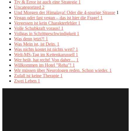
Try & Error ist auch eine Strategie
1
Uncategorized
2
Und Morgen der Himalaya! Oder die 4-spurige Strasse
1
Vegan oder fast vegan – das ist hier die Frage!
1
Vergessen ist kein Charakterfehler
1
Volle Schubkraft voraus!
1
Vollgas in Schrittgeschwindigkeit
1
Was denn jetzt?!
1
Was Mein ist, ist Dein.
1
Was nichts kostet ist nichts wert?
1
Welt-MS-Tag im Kettenkarussell
1
Wer heilt, hat recht! Von daher…
1
Willkommen im Hotel "Reha"!
1
Wir müssen über Neurologen reden. Schon wieder.
1
Zufall ist keine Therapie
1
Zwei Leben
1