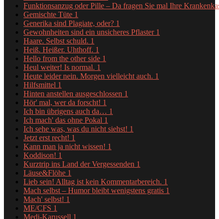
Funktionsanzug oder Pille – Da fragen Sie mal Ihre Krankenk
Gemischte Tüte
1
Generika sind Plagiate, oder?
1
Gewohnheiten sind ein unsicheres Pflaster
1
Haare. Selbst schuld.
1
Heiß. Heißer. Uhthoff.
1
Hello from the other side
1
Heul weiter! Is normal.
1
Heute leider nein. Morgen vielleicht auch.
1
Hilfsmittel
1
Hinten anstellen ausgeschlossen
1
Hör' mal, wer da forscht!
1
Ich bin übrigens auch da…
1
Ich mach' das ohne Pokal
1
Ich sehe was, was du nicht siehst!
1
Jetzt erst recht!
1
Kann man ja nicht wissen!
1
Koddison!
1
Kurztrip ins Land der Vergessenden
1
Läuse&Flöhe
1
Lieb sein! Alltag ist kein Kommentarbereich.
1
Mach selbst – Humor bleibt wenigstens gratis
1
Mach' selbst!
1
ME/CFS
1
Medi-Karussell
1