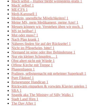
Mach selbst – Humor bleibt wenigstens gratis
1
Mach' selbst!
1
ME/CFS
1
Medi-Karussell
1
Medizin, unendliche Möglichkeiten!
1
Meine MS, mein Medikament, meine App!
1
Messen können wir. Verstehen üben wir noch.
1
MS ist heilbar!
1
Mut oder muss?
1
Nach Plan krank
1
Näheres finden Sie auf der Rückseite!
1
Nicht im Pflegeheim, bitte!
1
Niemand ist seine oder ihre Behinderung
1
Nur ein kleiner Schnupfen…
1
Obst altert nicht mit Würde
1
Offene Kirche mit Treppe
1
Phagenfragen
1
Pralinen, selbstgemacht mit geheimer Superkraft
1
Pure Fiktion!
1
Reisegruppe Handicap
1
Rückwärts einparken & vorwärts Klavier spielen
1
SBA
1
Spastik aka The Ministry of Silly Walks
1
Stadt Land Hirn
1
The Day After
1