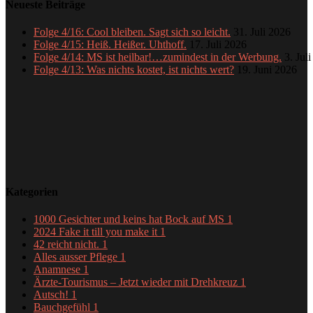
Neueste Beiträge
Folge 4/16: Cool bleiben. Sagt sich so leicht.
31. Juli 2026
Folge 4/15: Heiß. Heißer. Uhthoff.
17. Juli 2026
Folge 4/14: MS ist heilbar!…zumindest in der Werbung.
3. Jul
Folge 4/13: Was nichts kostet, ist nichts wert?
19. Juni 2026
Kategorien
1000 Gesichter und keins hat Bock auf MS
1
2024 Fake it till you make it
1
42 reicht nicht.
1
Alles ausser Pflege
1
Anamnese
1
Ärzte-Tourismus – Jetzt wieder mit Drehkreuz
1
Autsch!
1
Bauchgefühl
1