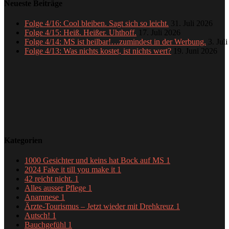
Neueste Beiträge
Folge 4/16: Cool bleiben. Sagt sich so leicht.
31. Juli 2026
Folge 4/15: Heiß. Heißer. Uhthoff.
17. Juli 2026
Folge 4/14: MS ist heilbar!…zumindest in der Werbung.
3. Jul
Folge 4/13: Was nichts kostet, ist nichts wert?
19. Juni 2026
Kategorien
1000 Gesichter und keins hat Bock auf MS
1
2024 Fake it till you make it
1
42 reicht nicht.
1
Alles ausser Pflege
1
Anamnese
1
Ärzte-Tourismus – Jetzt wieder mit Drehkreuz
1
Autsch!
1
Bauchgefühl
1