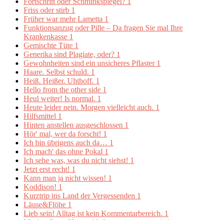
Fortschritt oder Schminkspiegel?
1
Friss oder stirb
1
Früher war mehr Lametta
1
Funktionsanzug oder Pille – Da fragen Sie mal Ihre
Krankenkasse
1
Gemischte Tüte
1
Generika sind Plagiate, oder?
1
Gewohnheiten sind ein unsicheres Pflaster
1
Haare. Selbst schuld.
1
Heiß. Heißer. Uhthoff.
1
Hello from the other side
1
Heul weiter! Is normal.
1
Heute leider nein. Morgen vielleicht auch.
1
Hilfsmittel
1
Hinten anstellen ausgeschlossen
1
Hör' mal, wer da forscht!
1
Ich bin übrigens auch da…
1
Ich mach' das ohne Pokal
1
Ich sehe was, was du nicht siehst!
1
Jetzt erst recht!
1
Kann man ja nicht wissen!
1
Koddison!
1
Kurztrip ins Land der Vergessenden
1
Läuse&Flöhe
1
Lieb sein! Alltag ist kein Kommentarbereich.
1