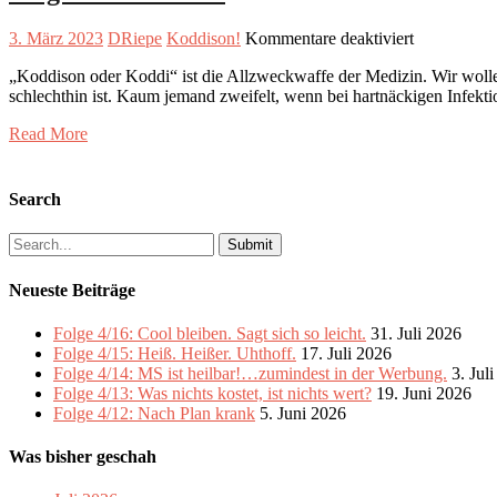
für
3. März 2023
DRiepe
Koddison!
Kommentare deaktiviert
Folge
„Koddison oder Koddi“ ist die Allzweckwaffe der Medizin. Wir woll
5:
schlechthin ist. Kaum jemand zweifelt, wenn bei hartnäckigen Infektio
Koddison!
Read More
Search
Search
for:
Neueste Beiträge
Folge 4/16: Cool bleiben. Sagt sich so leicht.
31. Juli 2026
Folge 4/15: Heiß. Heißer. Uhthoff.
17. Juli 2026
Folge 4/14: MS ist heilbar!…zumindest in der Werbung.
3. Jul
Folge 4/13: Was nichts kostet, ist nichts wert?
19. Juni 2026
Folge 4/12: Nach Plan krank
5. Juni 2026
Was bisher geschah