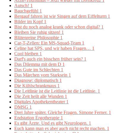
Ärzte-Tourismus – Jetzt wieder mit Drehkreuz
1
Autsch!
1
Bauchgefühl
1
Bergauf fahren ist wie Singen auf dem Eiffelturm
1
Bilder im Kopf
1
Bist du noch analog krank oder schon digital?
1
Bleiben Sie ruhig sitzen!
1
Blütenreine Philosophie
1
Car-T-Zellen: Ein MS-Squad-Team
1
Celine hat SPS, und wir haben Fragen…
1
Cool bleiben
1
Darf's auch ein bisschen früher sein?
1
Das Dilemma mit dem D
1
Das Gute im Schlechten
1
Das Märchen vom Starksein
1
Diagnose: diplomatisch
1
Die Kühlschrankmaus
1
Die Leitlinie ist die Leitlinie ist die Leitlinie.
1
Die Zeit heilt alle Wunden
1
Digitales Apothekentheater
1
DMSG
1
Drei Jahre später. Gleiche Fragen. Simone Ferner.
1
Endstation Ergotherapie
1
Es gibt Ärzte. Und es gibt Neurologen.
1
Euch kann man es aber auch nicht recht machen.
1