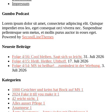
Impressum
Gumbo Podcast
Lorem ipsum dolor sit amet, consectetur adipiscing elit. Quisque
imperdiet eros leo, eget consequat orci viverra nec. Suspendisse
pellentesque sem metus, et mollis purus auctor in eoses eget.
Powered by
SecondLineThemes
Neueste Beiträge
Folge 4/16: Cool bleiben. Sagt sich so leicht.
31. Juli 2026
Folge 4/15: Heiß. Heißer. Uhthoff.
17. Juli 2026
Folge 4/14: MS ist heilbar!…zumindest in der Werbung.
3.
Juli 2026
Kategorien
1000 Gesichter und keins hat Bock auf MS
1
2024 Fake it till you make it
1
42 reicht nicht.
1
Alles ausser Pflege
1
Anamnese
1