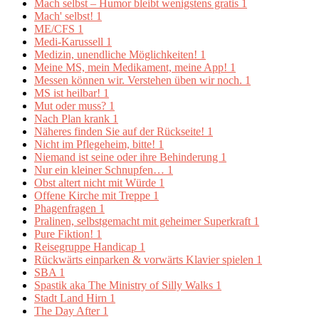
Mach selbst – Humor bleibt wenigstens gratis
1
Mach' selbst!
1
ME/CFS
1
Medi-Karussell
1
Medizin, unendliche Möglichkeiten!
1
Meine MS, mein Medikament, meine App!
1
Messen können wir. Verstehen üben wir noch.
1
MS ist heilbar!
1
Mut oder muss?
1
Nach Plan krank
1
Näheres finden Sie auf der Rückseite!
1
Nicht im Pflegeheim, bitte!
1
Niemand ist seine oder ihre Behinderung
1
Nur ein kleiner Schnupfen…
1
Obst altert nicht mit Würde
1
Offene Kirche mit Treppe
1
Phagenfragen
1
Pralinen, selbstgemacht mit geheimer Superkraft
1
Pure Fiktion!
1
Reisegruppe Handicap
1
Rückwärts einparken & vorwärts Klavier spielen
1
SBA
1
Spastik aka The Ministry of Silly Walks
1
Stadt Land Hirn
1
The Day After
1