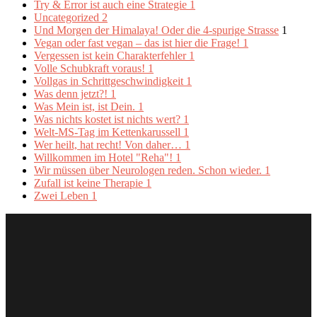
Try & Error ist auch eine Strategie
1
Uncategorized
2
Und Morgen der Himalaya! Oder die 4-spurige Strasse
1
Vegan oder fast vegan – das ist hier die Frage!
1
Vergessen ist kein Charakterfehler
1
Volle Schubkraft voraus!
1
Vollgas in Schrittgeschwindigkeit
1
Was denn jetzt?!
1
Was Mein ist, ist Dein.
1
Was nichts kostet ist nichts wert?
1
Welt-MS-Tag im Kettenkarussell
1
Wer heilt, hat recht! Von daher…
1
Willkommen im Hotel "Reha"!
1
Wir müssen über Neurologen reden. Schon wieder.
1
Zufall ist keine Therapie
1
Zwei Leben
1