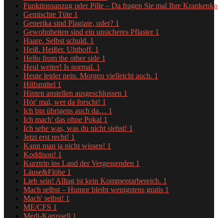
Funktionsanzug oder Pille – Da fragen Sie mal Ihre Krankenk
Gemischte Tüte
1
Generika sind Plagiate, oder?
1
Gewohnheiten sind ein unsicheres Pflaster
1
Haare. Selbst schuld.
1
Heiß. Heißer. Uhthoff.
1
Hello from the other side
1
Heul weiter! Is normal.
1
Heute leider nein. Morgen vielleicht auch.
1
Hilfsmittel
1
Hinten anstellen ausgeschlossen
1
Hör' mal, wer da forscht!
1
Ich bin übrigens auch da…
1
Ich mach' das ohne Pokal
1
Ich sehe was, was du nicht siehst!
1
Jetzt erst recht!
1
Kann man ja nicht wissen!
1
Koddison!
1
Kurztrip ins Land der Vergessenden
1
Läuse&Flöhe
1
Lieb sein! Alltag ist kein Kommentarbereich.
1
Mach selbst – Humor bleibt wenigstens gratis
1
Mach' selbst!
1
ME/CFS
1
Medi-Karussell
1