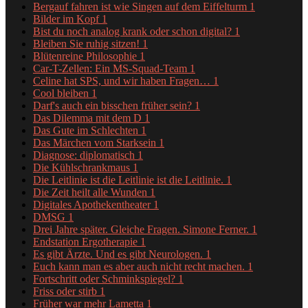
Bergauf fahren ist wie Singen auf dem Eiffelturm
1
Bilder im Kopf
1
Bist du noch analog krank oder schon digital?
1
Bleiben Sie ruhig sitzen!
1
Blütenreine Philosophie
1
Car-T-Zellen: Ein MS-Squad-Team
1
Celine hat SPS, und wir haben Fragen…
1
Cool bleiben
1
Darf's auch ein bisschen früher sein?
1
Das Dilemma mit dem D
1
Das Gute im Schlechten
1
Das Märchen vom Starksein
1
Diagnose: diplomatisch
1
Die Kühlschrankmaus
1
Die Leitlinie ist die Leitlinie ist die Leitlinie.
1
Die Zeit heilt alle Wunden
1
Digitales Apothekentheater
1
DMSG
1
Drei Jahre später. Gleiche Fragen. Simone Ferner.
1
Endstation Ergotherapie
1
Es gibt Ärzte. Und es gibt Neurologen.
1
Euch kann man es aber auch nicht recht machen.
1
Fortschritt oder Schminkspiegel?
1
Friss oder stirb
1
Früher war mehr Lametta
1