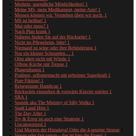
Medizin, unendliche Möglichkeiten!
1
Meine MS, mein Medikament, meine App!
1
Messen können wir. Verstehen üben wir noch.
1
MS ist heilbar!
1
Mut oder muss?
1
Nach Plan krank
1
Näheres finden Sie auf der Rückseite!
1
Nicht im Pflegeheim, bitte!
1
Niemand ist seine oder ihre Behinderung
1
Nur ein kleiner Schnupfen…
1
Obst altert nicht mit Würde
1
Offene Kirche mit Treppe
1
Phagenfragen
1
Pralinen, selbstgemacht mit geheimer Superkraft
1
Pure Fiktion!
1
Reisegruppe Handicap
1
Rückwärts einparken & vorwärts Klavier spielen
1
SBA
1
Spastik aka The Ministry of Silly Walks
1
Stadt Land Hirn
1
The Day After
1
Try & Error ist auch eine Strategie
1
Uncategorized
2
Und Morgen der Himalaya! Oder die 4-spurige Strasse
1
Vegan oder fast vegan – das ist hier die Frage!
1