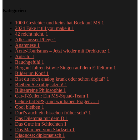
Kategorien
1000 Gesichter und keins hat Bock auf MS
1
2024 Fake it till you make it
1
42 reicht nicht.
1
Alles ausser Pflege
1
Anamnese
1
Ärzte-Tourismus – Jetzt wieder mit Drehkreuz
1
Autsch!
1
Bauchgefühl
1
Bergauf fahren ist wie Singen auf dem Eiffelturm
1
Bilder im Kopf
1
Bist du noch analog krank oder schon digital?
1
Bleiben Sie ruhig sitzen!
1
Blütenreine Philosophie
1
Car-T-Zellen: Ein MS-Squad-Team
1
Celine hat SPS, und wir haben Fragen…
1
Cool bleiben
1
Darf's auch ein bisschen früher sein?
1
Das Dilemma mit dem D
1
Das Gute im Schlechten
1
Das Märchen vom Starksein
1
Diagnose: diplomatisch
1