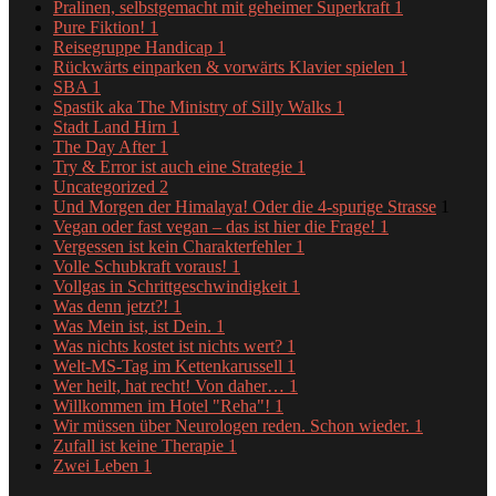
Pralinen, selbstgemacht mit geheimer Superkraft
1
Pure Fiktion!
1
Reisegruppe Handicap
1
Rückwärts einparken & vorwärts Klavier spielen
1
SBA
1
Spastik aka The Ministry of Silly Walks
1
Stadt Land Hirn
1
The Day After
1
Try & Error ist auch eine Strategie
1
Uncategorized
2
Und Morgen der Himalaya! Oder die 4-spurige Strasse
1
Vegan oder fast vegan – das ist hier die Frage!
1
Vergessen ist kein Charakterfehler
1
Volle Schubkraft voraus!
1
Vollgas in Schrittgeschwindigkeit
1
Was denn jetzt?!
1
Was Mein ist, ist Dein.
1
Was nichts kostet ist nichts wert?
1
Welt-MS-Tag im Kettenkarussell
1
Wer heilt, hat recht! Von daher…
1
Willkommen im Hotel "Reha"!
1
Wir müssen über Neurologen reden. Schon wieder.
1
Zufall ist keine Therapie
1
Zwei Leben
1