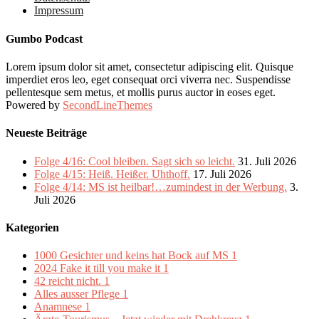
Impressum
Gumbo Podcast
Lorem ipsum dolor sit amet, consectetur adipiscing elit. Quisque
imperdiet eros leo, eget consequat orci viverra nec. Suspendisse
pellentesque sem metus, et mollis purus auctor in eoses eget.
Powered by
SecondLineThemes
Neueste Beiträge
Folge 4/16: Cool bleiben. Sagt sich so leicht.
31. Juli 2026
Folge 4/15: Heiß. Heißer. Uhthoff.
17. Juli 2026
Folge 4/14: MS ist heilbar!…zumindest in der Werbung.
3.
Juli 2026
Kategorien
1000 Gesichter und keins hat Bock auf MS
1
2024 Fake it till you make it
1
42 reicht nicht.
1
Alles ausser Pflege
1
Anamnese
1