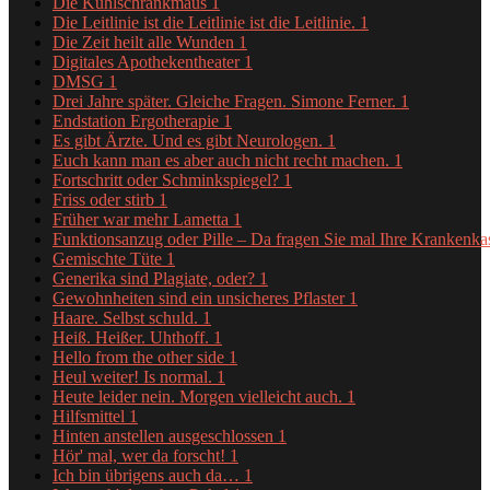
Die Kühlschrankmaus
1
Die Leitlinie ist die Leitlinie ist die Leitlinie.
1
Die Zeit heilt alle Wunden
1
Digitales Apothekentheater
1
DMSG
1
Drei Jahre später. Gleiche Fragen. Simone Ferner.
1
Endstation Ergotherapie
1
Es gibt Ärzte. Und es gibt Neurologen.
1
Euch kann man es aber auch nicht recht machen.
1
Fortschritt oder Schminkspiegel?
1
Friss oder stirb
1
Früher war mehr Lametta
1
Funktionsanzug oder Pille – Da fragen Sie mal Ihre Krankenk
Gemischte Tüte
1
Generika sind Plagiate, oder?
1
Gewohnheiten sind ein unsicheres Pflaster
1
Haare. Selbst schuld.
1
Heiß. Heißer. Uhthoff.
1
Hello from the other side
1
Heul weiter! Is normal.
1
Heute leider nein. Morgen vielleicht auch.
1
Hilfsmittel
1
Hinten anstellen ausgeschlossen
1
Hör' mal, wer da forscht!
1
Ich bin übrigens auch da…
1