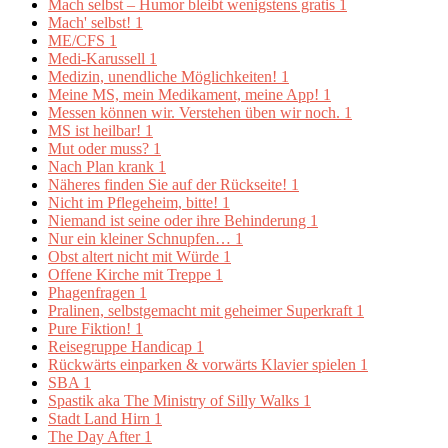
Mach selbst – Humor bleibt wenigstens gratis
1
Mach' selbst!
1
ME/CFS
1
Medi-Karussell
1
Medizin, unendliche Möglichkeiten!
1
Meine MS, mein Medikament, meine App!
1
Messen können wir. Verstehen üben wir noch.
1
MS ist heilbar!
1
Mut oder muss?
1
Nach Plan krank
1
Näheres finden Sie auf der Rückseite!
1
Nicht im Pflegeheim, bitte!
1
Niemand ist seine oder ihre Behinderung
1
Nur ein kleiner Schnupfen…
1
Obst altert nicht mit Würde
1
Offene Kirche mit Treppe
1
Phagenfragen
1
Pralinen, selbstgemacht mit geheimer Superkraft
1
Pure Fiktion!
1
Reisegruppe Handicap
1
Rückwärts einparken & vorwärts Klavier spielen
1
SBA
1
Spastik aka The Ministry of Silly Walks
1
Stadt Land Hirn
1
The Day After
1