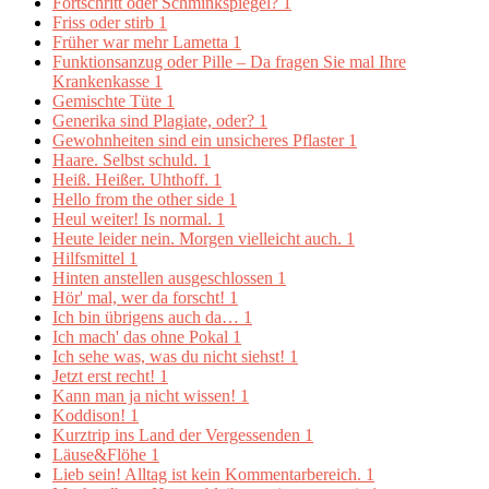
Fortschritt oder Schminkspiegel?
1
Friss oder stirb
1
Früher war mehr Lametta
1
Funktionsanzug oder Pille – Da fragen Sie mal Ihre
Krankenkasse
1
Gemischte Tüte
1
Generika sind Plagiate, oder?
1
Gewohnheiten sind ein unsicheres Pflaster
1
Haare. Selbst schuld.
1
Heiß. Heißer. Uhthoff.
1
Hello from the other side
1
Heul weiter! Is normal.
1
Heute leider nein. Morgen vielleicht auch.
1
Hilfsmittel
1
Hinten anstellen ausgeschlossen
1
Hör' mal, wer da forscht!
1
Ich bin übrigens auch da…
1
Ich mach' das ohne Pokal
1
Ich sehe was, was du nicht siehst!
1
Jetzt erst recht!
1
Kann man ja nicht wissen!
1
Koddison!
1
Kurztrip ins Land der Vergessenden
1
Läuse&Flöhe
1
Lieb sein! Alltag ist kein Kommentarbereich.
1