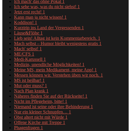
Ich mach' das ohne Pokal
1
Ich sehe was, was du nicht siehst!
1
Jetzt erst recht!
1
Kann man ja nicht wissen!
1
Koddison!
1
Kurztrip ins Land der Vergessenden
1
Läuse&Flöhe
1
Lieb sein! Alltag ist kein Kommentarbereich.
1
Mach selbst – Humor bleibt wenigstens gratis
1
Mach' selbst!
1
ME/CFS
1
Medi-Karussell
1
Medizin, unendliche Möglichkeiten!
1
Meine MS, mein Medikament, meine App!
1
Messen können wir. Verstehen üben wir noch.
1
MS ist heilbar!
1
Mut oder muss?
1
Nach Plan krank
1
Näheres finden Sie auf der Rückseite!
1
Nicht im Pflegeheim, bitte!
1
Niemand ist seine oder ihre Behinderung
1
Nur ein kleiner Schnupfen…
1
Obst altert nicht mit Würde
1
Offene Kirche mit Treppe
1
Phagenfragen
1