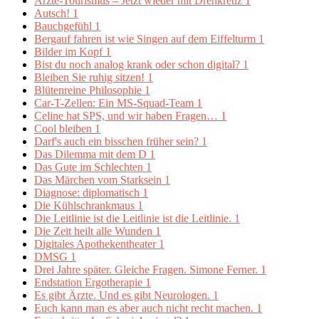
Ärzte-Tourismus – Jetzt wieder mit Drehkreuz
1
Autsch!
1
Bauchgefühl
1
Bergauf fahren ist wie Singen auf dem Eiffelturm
1
Bilder im Kopf
1
Bist du noch analog krank oder schon digital?
1
Bleiben Sie ruhig sitzen!
1
Blütenreine Philosophie
1
Car-T-Zellen: Ein MS-Squad-Team
1
Celine hat SPS, und wir haben Fragen…
1
Cool bleiben
1
Darf's auch ein bisschen früher sein?
1
Das Dilemma mit dem D
1
Das Gute im Schlechten
1
Das Märchen vom Starksein
1
Diagnose: diplomatisch
1
Die Kühlschrankmaus
1
Die Leitlinie ist die Leitlinie ist die Leitlinie.
1
Die Zeit heilt alle Wunden
1
Digitales Apothekentheater
1
DMSG
1
Drei Jahre später. Gleiche Fragen. Simone Ferner.
1
Endstation Ergotherapie
1
Es gibt Ärzte. Und es gibt Neurologen.
1
Euch kann man es aber auch nicht recht machen.
1