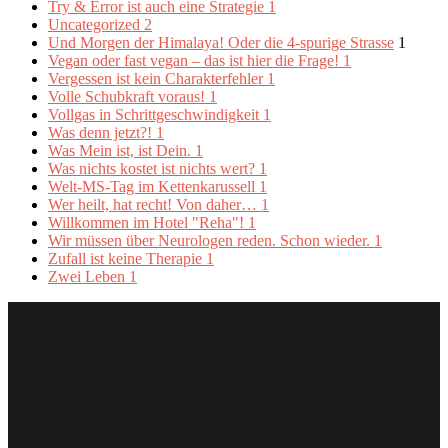
Try & Error ist auch eine Strategie
1
Uncategorized
2
Und Morgen der Himalaya! Oder die 4-spurige Strasse
1
Vegan oder fast vegan – das ist hier die Frage!
1
Vergessen ist kein Charakterfehler
1
Volle Schubkraft voraus!
1
Vollgas in Schrittgeschwindigkeit
1
Was denn jetzt?!
1
Was Mein ist, ist Dein.
1
Was nichts kostet ist nichts wert?
1
Welt-MS-Tag im Kettenkarussell
1
Wer heilt, hat recht! Von daher…
1
Willkommen im Hotel "Reha"!
1
Wir müssen über Neurologen reden. Schon wieder.
1
Zufall ist keine Therapie
1
Zwei Leben
1