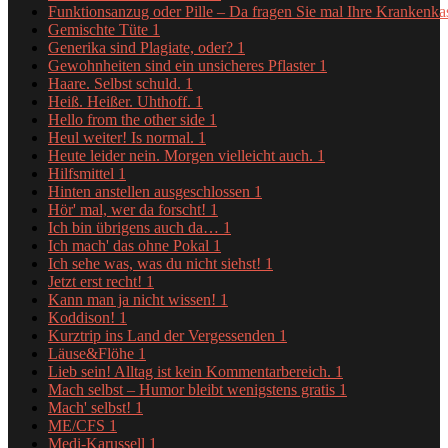
Funktionsanzug oder Pille – Da fragen Sie mal Ihre Krankenk
Gemischte Tüte
1
Generika sind Plagiate, oder?
1
Gewohnheiten sind ein unsicheres Pflaster
1
Haare. Selbst schuld.
1
Heiß. Heißer. Uhthoff.
1
Hello from the other side
1
Heul weiter! Is normal.
1
Heute leider nein. Morgen vielleicht auch.
1
Hilfsmittel
1
Hinten anstellen ausgeschlossen
1
Hör' mal, wer da forscht!
1
Ich bin übrigens auch da…
1
Ich mach' das ohne Pokal
1
Ich sehe was, was du nicht siehst!
1
Jetzt erst recht!
1
Kann man ja nicht wissen!
1
Koddison!
1
Kurztrip ins Land der Vergessenden
1
Läuse&Flöhe
1
Lieb sein! Alltag ist kein Kommentarbereich.
1
Mach selbst – Humor bleibt wenigstens gratis
1
Mach' selbst!
1
ME/CFS
1
Medi-Karussell
1