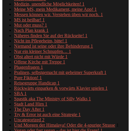
Medizin, unendliche Möglichkeiten!
1
Meine MS, mein Medikament, meine App!
1
Messen können wir. Verstehen üben wir noch.
1
MS ist heilbar!
1
Mut oder muss?
1
Nach Plan krank
1
Näheres finden Sie auf der Rückseite!
1
Nicht im Pflegeheim, bitte!
1
Niemand ist seine oder ihre Behinderung
1
Nur ein kleiner Schnupfen…
1
Obst altert nicht mit Würde
1
Offene Kirche mit Treppe
1
Phagenfragen
1
Pralinen, selbstgemacht mit geheimer Superkraft
1
Pure Fiktion!
1
Reisegruppe Handicap
1
Rückwärts einparken & vorwärts Klavier spielen
1
SBA
1
Spastik aka The Ministry of Silly Walks
1
Stadt Land Hirn
1
The Day After
1
Try & Error ist auch eine Strategie
1
Uncategorized
2
Und Morgen der Himalaya! Oder die 4-spurige Strasse
1
Vegan oder fast vegan – das ist hier die Frage!
1