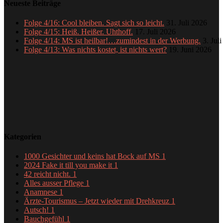
Neueste Beiträge
Folge 4/16: Cool bleiben. Sagt sich so leicht.
31. Juli 2026
Folge 4/15: Heiß. Heißer. Uhthoff.
17. Juli 2026
Folge 4/14: MS ist heilbar!…zumindest in der Werbung.
3. Jul
Folge 4/13: Was nichts kostet, ist nichts wert?
19. Juni 2026
Kategorien
1000 Gesichter und keins hat Bock auf MS
1
2024 Fake it till you make it
1
42 reicht nicht.
1
Alles ausser Pflege
1
Anamnese
1
Ärzte-Tourismus – Jetzt wieder mit Drehkreuz
1
Autsch!
1
Bauchgefühl
1