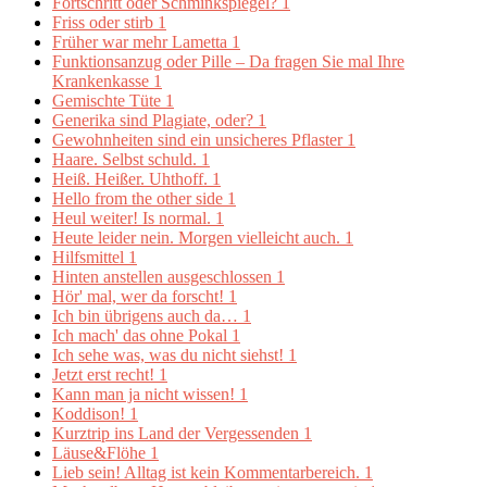
Fortschritt oder Schminkspiegel?
1
Friss oder stirb
1
Früher war mehr Lametta
1
Funktionsanzug oder Pille – Da fragen Sie mal Ihre
Krankenkasse
1
Gemischte Tüte
1
Generika sind Plagiate, oder?
1
Gewohnheiten sind ein unsicheres Pflaster
1
Haare. Selbst schuld.
1
Heiß. Heißer. Uhthoff.
1
Hello from the other side
1
Heul weiter! Is normal.
1
Heute leider nein. Morgen vielleicht auch.
1
Hilfsmittel
1
Hinten anstellen ausgeschlossen
1
Hör' mal, wer da forscht!
1
Ich bin übrigens auch da…
1
Ich mach' das ohne Pokal
1
Ich sehe was, was du nicht siehst!
1
Jetzt erst recht!
1
Kann man ja nicht wissen!
1
Koddison!
1
Kurztrip ins Land der Vergessenden
1
Läuse&Flöhe
1
Lieb sein! Alltag ist kein Kommentarbereich.
1