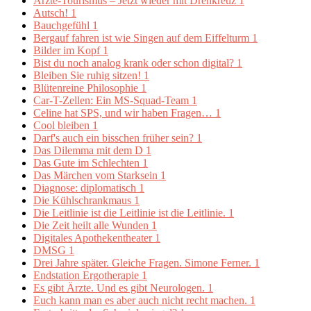
Ärzte-Tourismus – Jetzt wieder mit Drehkreuz
1
Autsch!
1
Bauchgefühl
1
Bergauf fahren ist wie Singen auf dem Eiffelturm
1
Bilder im Kopf
1
Bist du noch analog krank oder schon digital?
1
Bleiben Sie ruhig sitzen!
1
Blütenreine Philosophie
1
Car-T-Zellen: Ein MS-Squad-Team
1
Celine hat SPS, und wir haben Fragen…
1
Cool bleiben
1
Darf's auch ein bisschen früher sein?
1
Das Dilemma mit dem D
1
Das Gute im Schlechten
1
Das Märchen vom Starksein
1
Diagnose: diplomatisch
1
Die Kühlschrankmaus
1
Die Leitlinie ist die Leitlinie ist die Leitlinie.
1
Die Zeit heilt alle Wunden
1
Digitales Apothekentheater
1
DMSG
1
Drei Jahre später. Gleiche Fragen. Simone Ferner.
1
Endstation Ergotherapie
1
Es gibt Ärzte. Und es gibt Neurologen.
1
Euch kann man es aber auch nicht recht machen.
1