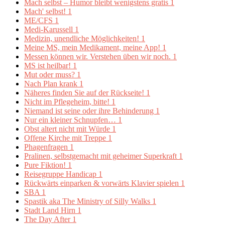
Mach selbst – Humor bleibt wenigstens gratis
1
Mach' selbst!
1
ME/CFS
1
Medi-Karussell
1
Medizin, unendliche Möglichkeiten!
1
Meine MS, mein Medikament, meine App!
1
Messen können wir. Verstehen üben wir noch.
1
MS ist heilbar!
1
Mut oder muss?
1
Nach Plan krank
1
Näheres finden Sie auf der Rückseite!
1
Nicht im Pflegeheim, bitte!
1
Niemand ist seine oder ihre Behinderung
1
Nur ein kleiner Schnupfen…
1
Obst altert nicht mit Würde
1
Offene Kirche mit Treppe
1
Phagenfragen
1
Pralinen, selbstgemacht mit geheimer Superkraft
1
Pure Fiktion!
1
Reisegruppe Handicap
1
Rückwärts einparken & vorwärts Klavier spielen
1
SBA
1
Spastik aka The Ministry of Silly Walks
1
Stadt Land Hirn
1
The Day After
1