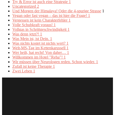
Try & Error ist auch eine Strategie
1
Uncategorized
2
Und Morgen der Himalaya! Oder die 4-spurige Strasse
1
Vegan oder fast vegan – das ist hier die Frage!
1
Vergessen ist kein Charakterfehler
1
Volle Schubkraft voraus!
1
Vollgas in Schrittgeschwindigkeit
1
Was denn jetzt?!
1
Was Mein ist, ist Dein.
1
Was nichts kostet ist nichts wert?
1
Welt-MS-Tag im Kettenkarussell
1
Wer heilt, hat recht! Von daher…
1
Willkommen im Hotel "Reha"!
1
Wir müssen über Neurologen reden. Schon wieder.
1
Zufall ist keine Therapie
1
Zwei Leben
1