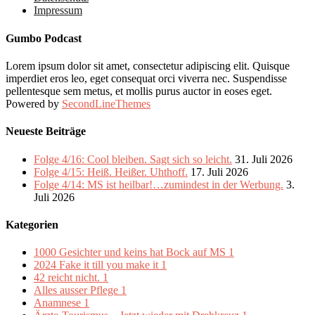
Impressum
Gumbo Podcast
Lorem ipsum dolor sit amet, consectetur adipiscing elit. Quisque
imperdiet eros leo, eget consequat orci viverra nec. Suspendisse
pellentesque sem metus, et mollis purus auctor in eoses eget.
Powered by
SecondLineThemes
Neueste Beiträge
Folge 4/16: Cool bleiben. Sagt sich so leicht.
31. Juli 2026
Folge 4/15: Heiß. Heißer. Uhthoff.
17. Juli 2026
Folge 4/14: MS ist heilbar!…zumindest in der Werbung.
3.
Juli 2026
Kategorien
1000 Gesichter und keins hat Bock auf MS
1
2024 Fake it till you make it
1
42 reicht nicht.
1
Alles ausser Pflege
1
Anamnese
1