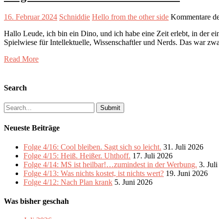
16. Februar 2024
Schniddie
Hello from the other side
Kommentare dea
Hallo Leude, ich bin ein Dino, und ich habe eine Zeit erlebt, in der 
Spielwiese für Intellektuelle, Wissenschaftler und Nerds. Das war zw
Read More
Search
Search
for:
Neueste Beiträge
Folge 4/16: Cool bleiben. Sagt sich so leicht.
31. Juli 2026
Folge 4/15: Heiß. Heißer. Uhthoff.
17. Juli 2026
Folge 4/14: MS ist heilbar!…zumindest in der Werbung.
3. Jul
Folge 4/13: Was nichts kostet, ist nichts wert?
19. Juni 2026
Folge 4/12: Nach Plan krank
5. Juni 2026
Was bisher geschah