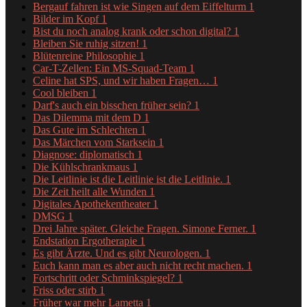
Bergauf fahren ist wie Singen auf dem Eiffelturm
1
Bilder im Kopf
1
Bist du noch analog krank oder schon digital?
1
Bleiben Sie ruhig sitzen!
1
Blütenreine Philosophie
1
Car-T-Zellen: Ein MS-Squad-Team
1
Celine hat SPS, und wir haben Fragen…
1
Cool bleiben
1
Darf's auch ein bisschen früher sein?
1
Das Dilemma mit dem D
1
Das Gute im Schlechten
1
Das Märchen vom Starksein
1
Diagnose: diplomatisch
1
Die Kühlschrankmaus
1
Die Leitlinie ist die Leitlinie ist die Leitlinie.
1
Die Zeit heilt alle Wunden
1
Digitales Apothekentheater
1
DMSG
1
Drei Jahre später. Gleiche Fragen. Simone Ferner.
1
Endstation Ergotherapie
1
Es gibt Ärzte. Und es gibt Neurologen.
1
Euch kann man es aber auch nicht recht machen.
1
Fortschritt oder Schminkspiegel?
1
Friss oder stirb
1
Früher war mehr Lametta
1