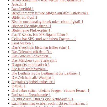
Ärzte-Tourismus – Jetzt wieder mit Drehkreuz
1
Autsch!
1
Bauchgefühl
1
Bergauf fahren ist wie Singen auf dem Eiffelturm
1
Bilder im Kopf
1
Bist du noch analog krank oder schon digital?
1
Bleiben Sie ruhig sitzen!
1
Blütenreine Philosophie
1
Car-T-Zellen: Ein MS-Squad-Team
1
Celine hat SPS, und wir haben Fragen…
1
Cool bleiben
1
Darf's auch ein bisschen früher sein?
1
Das Dilemma mit dem D
1
Das Gute im Schlechten
1
Das Märchen vom Starksein
1
Diagnose: diplomatisch
1
Die Kühlschrankmaus
1
Die Leitlinie ist die Leitlinie ist die Leitlinie.
1
Die Zeit heilt alle Wunden
1
Digitales Apothekentheater
1
DMSG
1
Drei Jahre später. Gleiche Fragen. Simone Ferner.
1
Endstation Ergotherapie
1
Es gibt Ärzte. Und es gibt Neurologen.
1
Euch kann man es aber auch nicht recht machen.
1