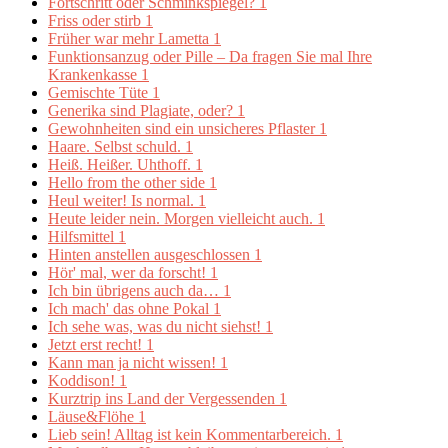
Fortschritt oder Schminkspiegel?
1
Friss oder stirb
1
Früher war mehr Lametta
1
Funktionsanzug oder Pille – Da fragen Sie mal Ihre
Krankenkasse
1
Gemischte Tüte
1
Generika sind Plagiate, oder?
1
Gewohnheiten sind ein unsicheres Pflaster
1
Haare. Selbst schuld.
1
Heiß. Heißer. Uhthoff.
1
Hello from the other side
1
Heul weiter! Is normal.
1
Heute leider nein. Morgen vielleicht auch.
1
Hilfsmittel
1
Hinten anstellen ausgeschlossen
1
Hör' mal, wer da forscht!
1
Ich bin übrigens auch da…
1
Ich mach' das ohne Pokal
1
Ich sehe was, was du nicht siehst!
1
Jetzt erst recht!
1
Kann man ja nicht wissen!
1
Koddison!
1
Kurztrip ins Land der Vergessenden
1
Läuse&Flöhe
1
Lieb sein! Alltag ist kein Kommentarbereich.
1