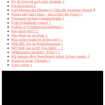
Try & Error ist auch eine Strategie
1
Uncategorized
2
Und Morgen der Himalaya! Oder die 4-spurige Strasse
1
Vegan oder fast vegan – das ist hier die Frage!
1
Vergessen ist kein Charakterfehler
1
Volle Schubkraft voraus!
1
Vollgas in Schrittgeschwindigkeit
1
Was denn jetzt?!
1
Was Mein ist, ist Dein.
1
Was nichts kostet ist nichts wert?
1
Welt-MS-Tag im Kettenkarussell
1
Wer heilt, hat recht! Von daher…
1
Willkommen im Hotel "Reha"!
1
Wir müssen über Neurologen reden. Schon wieder.
1
Zufall ist keine Therapie
1
Zwei Leben
1