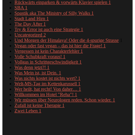
Rückwärts einparken & vorwärts Klavier spielen
1
SBA
1
Spastik aka The Ministry of Silly Walks
1
Stadt Land Hirn
1
The Day After
1
Try & Error ist auch eine Strategie
1
Uncategorized
2
Und Morgen der Himalaya! Oder die 4-spurige Strasse
1
Vegan oder fast vegan – das ist hier die Frage!
1
Vergessen ist kein Charakterfehler
1
Volle Schubkraft voraus!
1
Vollgas in Schrittgeschwindigkeit
1
Was denn jetzt?!
1
Was Mein ist, ist Dein.
1
Was nichts kostet ist nichts wert?
1
Welt-MS-Tag im Kettenkarussell
1
Wer heilt, hat recht! Von daher…
1
Willkommen im Hotel "Reha"!
1
Wir müssen über Neurologen reden. Schon wieder.
1
Zufall ist keine Therapie
1
Zwei Leben
1