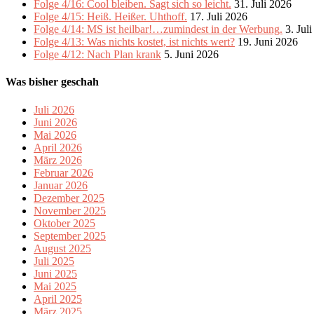
Folge 4/16: Cool bleiben. Sagt sich so leicht.
31. Juli 2026
Folge 4/15: Heiß. Heißer. Uhthoff.
17. Juli 2026
Folge 4/14: MS ist heilbar!…zumindest in der Werbung.
3. Jul
Folge 4/13: Was nichts kostet, ist nichts wert?
19. Juni 2026
Folge 4/12: Nach Plan krank
5. Juni 2026
Was bisher geschah
Juli 2026
Juni 2026
Mai 2026
April 2026
März 2026
Februar 2026
Januar 2026
Dezember 2025
November 2025
Oktober 2025
September 2025
August 2025
Juli 2025
Juni 2025
Mai 2025
April 2025
März 2025