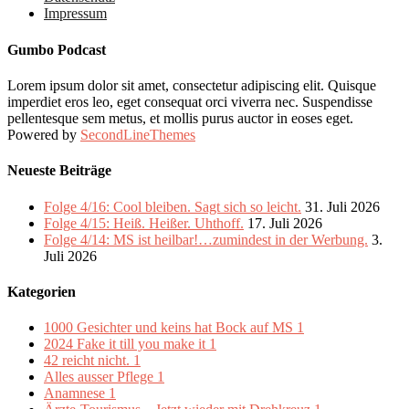
Impressum
Gumbo Podcast
Lorem ipsum dolor sit amet, consectetur adipiscing elit. Quisque
imperdiet eros leo, eget consequat orci viverra nec. Suspendisse
pellentesque sem metus, et mollis purus auctor in eoses eget.
Powered by
SecondLineThemes
Neueste Beiträge
Folge 4/16: Cool bleiben. Sagt sich so leicht.
31. Juli 2026
Folge 4/15: Heiß. Heißer. Uhthoff.
17. Juli 2026
Folge 4/14: MS ist heilbar!…zumindest in der Werbung.
3.
Juli 2026
Kategorien
1000 Gesichter und keins hat Bock auf MS
1
2024 Fake it till you make it
1
42 reicht nicht.
1
Alles ausser Pflege
1
Anamnese
1