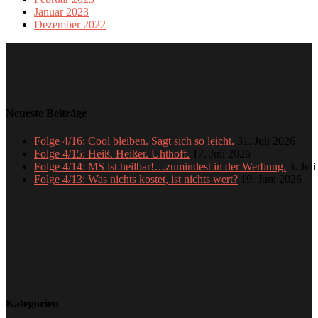
Januar 2023
Dezember 2022
Neueste Beiträge
Folge 4/16: Cool bleiben. Sagt sich so leicht.
31. Juli 2026
Folge 4/15: Heiß. Heißer. Uhthoff.
17. Juli 2026
Folge 4/14: MS ist heilbar!…zumindest in der Werbung.
3. Jul
Folge 4/13: Was nichts kostet, ist nichts wert?
19. Juni 2026
Kategorien