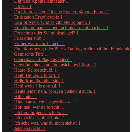
Digitales Apothekentheater
1
DMSG
1
Drei Jahre später. Gleiche Fragen. Simone Ferner.
1
Endstation Ergotherapie
1
Es gibt Ärzte. Und es gibt Neurologen.
1
Euch kann man es aber auch nicht recht machen.
1
Fortschritt oder Schminkspiegel?
1
Friss oder stirb
1
Früher war mehr Lametta
1
Funktionsanzug oder Pille – Da fragen Sie mal Ihre Krankenk
Gemischte Tüte
1
Generika sind Plagiate, oder?
1
Gewohnheiten sind ein unsicheres Pflaster
1
Haare. Selbst schuld.
1
Heiß. Heißer. Uhthoff.
1
Hello from the other side
1
Heul weiter! Is normal.
1
Heute leider nein. Morgen vielleicht auch.
1
Hilfsmittel
1
Hinten anstellen ausgeschlossen
1
Hör' mal, wer da forscht!
1
Ich bin übrigens auch da…
1
Ich mach' das ohne Pokal
1
Ich sehe was, was du nicht siehst!
1
Jetzt erst recht!
1