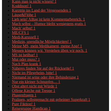
Kann man ja nicht wissen!
1
Koddison!
1
Kurztrip ins Land der Vergessenden
1
Läuse&Flöhe
1
Lieb sein! Alltag ist kein Kommentarbereich.
1
Mach selbst – Humor bleibt wenigstens gratis
1
Mach' selbst!
1
ME/CFS
1
Medi-Karussell
1
Medizin, unendliche Möglichkeiten!
1
Meine MS, mein Medikament, meine App!
1
Messen können wir. Verstehen üben wir noch.
1
MS ist heilbar!
1
Mut oder muss?
1
Nach Plan krank
1
Näheres finden Sie auf der Rückseite!
1
Nicht im Pflegeheim, bitte!
1
Niemand ist seine oder ihre Behinderung
1
Nur ein kleiner Schnupfen…
1
Obst altert nicht mit Würde
1
Offene Kirche mit Treppe
1
Phagenfragen
1
Pralinen, selbstgemacht mit geheimer Superkraft
1
Pure Fiktion!
1
Reisegruppe Handicap
1