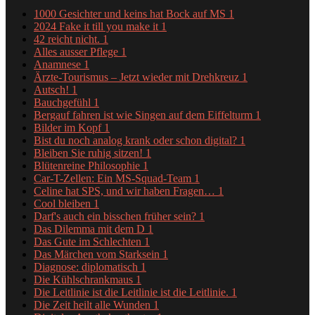
1000 Gesichter und keins hat Bock auf MS
1
2024 Fake it till you make it
1
42 reicht nicht.
1
Alles ausser Pflege
1
Anamnese
1
Ärzte-Tourismus – Jetzt wieder mit Drehkreuz
1
Autsch!
1
Bauchgefühl
1
Bergauf fahren ist wie Singen auf dem Eiffelturm
1
Bilder im Kopf
1
Bist du noch analog krank oder schon digital?
1
Bleiben Sie ruhig sitzen!
1
Blütenreine Philosophie
1
Car-T-Zellen: Ein MS-Squad-Team
1
Celine hat SPS, und wir haben Fragen…
1
Cool bleiben
1
Darf's auch ein bisschen früher sein?
1
Das Dilemma mit dem D
1
Das Gute im Schlechten
1
Das Märchen vom Starksein
1
Diagnose: diplomatisch
1
Die Kühlschrankmaus
1
Die Leitlinie ist die Leitlinie ist die Leitlinie.
1
Die Zeit heilt alle Wunden
1