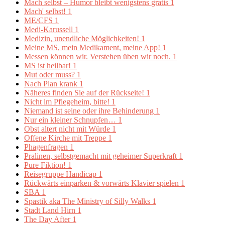
Mach selbst – Humor bleibt wenigstens gratis
1
Mach' selbst!
1
ME/CFS
1
Medi-Karussell
1
Medizin, unendliche Möglichkeiten!
1
Meine MS, mein Medikament, meine App!
1
Messen können wir. Verstehen üben wir noch.
1
MS ist heilbar!
1
Mut oder muss?
1
Nach Plan krank
1
Näheres finden Sie auf der Rückseite!
1
Nicht im Pflegeheim, bitte!
1
Niemand ist seine oder ihre Behinderung
1
Nur ein kleiner Schnupfen…
1
Obst altert nicht mit Würde
1
Offene Kirche mit Treppe
1
Phagenfragen
1
Pralinen, selbstgemacht mit geheimer Superkraft
1
Pure Fiktion!
1
Reisegruppe Handicap
1
Rückwärts einparken & vorwärts Klavier spielen
1
SBA
1
Spastik aka The Ministry of Silly Walks
1
Stadt Land Hirn
1
The Day After
1