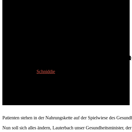
Folge 21: Digitales Apothekenth
13. Oktober 2023
Schniddie
Patienten stehen in der Nahrungskette auf der Spielwiese des Gesundheit
Nun soll sich alles ändern, Lauterbach unser Gesundheitsminister, der v