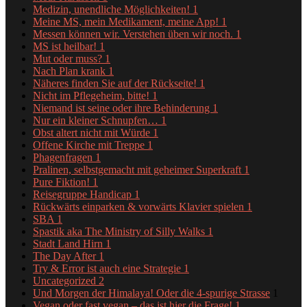
Medizin, unendliche Möglichkeiten!
1
Meine MS, mein Medikament, meine App!
1
Messen können wir. Verstehen üben wir noch.
1
MS ist heilbar!
1
Mut oder muss?
1
Nach Plan krank
1
Näheres finden Sie auf der Rückseite!
1
Nicht im Pflegeheim, bitte!
1
Niemand ist seine oder ihre Behinderung
1
Nur ein kleiner Schnupfen…
1
Obst altert nicht mit Würde
1
Offene Kirche mit Treppe
1
Phagenfragen
1
Pralinen, selbstgemacht mit geheimer Superkraft
1
Pure Fiktion!
1
Reisegruppe Handicap
1
Rückwärts einparken & vorwärts Klavier spielen
1
SBA
1
Spastik aka The Ministry of Silly Walks
1
Stadt Land Hirn
1
The Day After
1
Try & Error ist auch eine Strategie
1
Uncategorized
2
Und Morgen der Himalaya! Oder die 4-spurige Strasse
1
Vegan oder fast vegan – das ist hier die Frage!
1