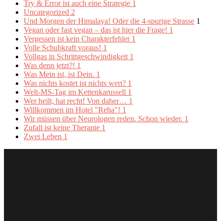
Try & Error ist auch eine Strategie
1
Uncategorized
2
Und Morgen der Himalaya! Oder die 4-spurige Strasse
1
Vegan oder fast vegan – das ist hier die Frage!
1
Vergessen ist kein Charakterfehler
1
Volle Schubkraft voraus!
1
Vollgas in Schrittgeschwindigkeit
1
Was denn jetzt?!
1
Was Mein ist, ist Dein.
1
Was nichts kostet ist nichts wert?
1
Welt-MS-Tag im Kettenkarussell
1
Wer heilt, hat recht! Von daher…
1
Willkommen im Hotel "Reha"!
1
Wir müssen über Neurologen reden. Schon wieder.
1
Zufall ist keine Therapie
1
Zwei Leben
1