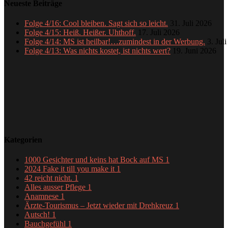
Neueste Beiträge
Folge 4/16: Cool bleiben. Sagt sich so leicht.
31. Juli 2026
Folge 4/15: Heiß. Heißer. Uhthoff.
17. Juli 2026
Folge 4/14: MS ist heilbar!…zumindest in der Werbung.
3. Jul
Folge 4/13: Was nichts kostet, ist nichts wert?
19. Juni 2026
Kategorien
1000 Gesichter und keins hat Bock auf MS
1
2024 Fake it till you make it
1
42 reicht nicht.
1
Alles ausser Pflege
1
Anamnese
1
Ärzte-Tourismus – Jetzt wieder mit Drehkreuz
1
Autsch!
1
Bauchgefühl
1