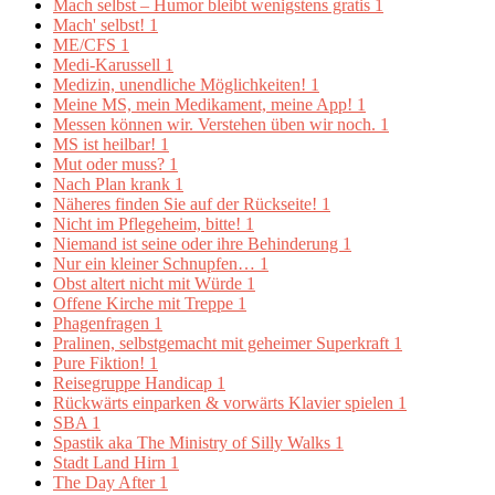
Mach selbst – Humor bleibt wenigstens gratis
1
Mach' selbst!
1
ME/CFS
1
Medi-Karussell
1
Medizin, unendliche Möglichkeiten!
1
Meine MS, mein Medikament, meine App!
1
Messen können wir. Verstehen üben wir noch.
1
MS ist heilbar!
1
Mut oder muss?
1
Nach Plan krank
1
Näheres finden Sie auf der Rückseite!
1
Nicht im Pflegeheim, bitte!
1
Niemand ist seine oder ihre Behinderung
1
Nur ein kleiner Schnupfen…
1
Obst altert nicht mit Würde
1
Offene Kirche mit Treppe
1
Phagenfragen
1
Pralinen, selbstgemacht mit geheimer Superkraft
1
Pure Fiktion!
1
Reisegruppe Handicap
1
Rückwärts einparken & vorwärts Klavier spielen
1
SBA
1
Spastik aka The Ministry of Silly Walks
1
Stadt Land Hirn
1
The Day After
1