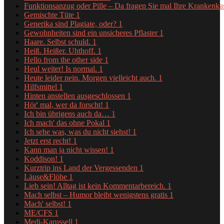
Funktionsanzug oder Pille – Da fragen Sie mal Ihre Krankenk
Gemischte Tüte
1
Generika sind Plagiate, oder?
1
Gewohnheiten sind ein unsicheres Pflaster
1
Haare. Selbst schuld.
1
Heiß. Heißer. Uhthoff.
1
Hello from the other side
1
Heul weiter! Is normal.
1
Heute leider nein. Morgen vielleicht auch.
1
Hilfsmittel
1
Hinten anstellen ausgeschlossen
1
Hör' mal, wer da forscht!
1
Ich bin übrigens auch da…
1
Ich mach' das ohne Pokal
1
Ich sehe was, was du nicht siehst!
1
Jetzt erst recht!
1
Kann man ja nicht wissen!
1
Koddison!
1
Kurztrip ins Land der Vergessenden
1
Läuse&Flöhe
1
Lieb sein! Alltag ist kein Kommentarbereich.
1
Mach selbst – Humor bleibt wenigstens gratis
1
Mach' selbst!
1
ME/CFS
1
Medi-Karussell
1