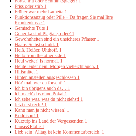
Fortschritt oder Schminkspiegel?
1
Friss oder stirb
1
Früher war mehr Lametta
1
Funktionsanzug oder Pille – Da fragen Sie mal Ihre
Krankenkasse
1
Gemischte Tüte
1
Generika sind Plagiate, oder?
1
Gewohnheiten sind ein unsicheres Pflaster
1
Haare. Selbst schuld.
1
Heiß. Heißer. Uhthoff.
1
Hello from the other side
1
Heul weiter! Is normal.
1
Heute leider nein. Morgen vielleicht auch.
1
Hilfsmittel
1
Hinten anstellen ausgeschlossen
1
Hör' mal, wer da forscht!
1
Ich bin übrigens auch da…
1
Ich mach' das ohne Pokal
1
Ich sehe was, was du nicht siehst!
1
Jetzt erst recht!
1
Kann man ja nicht wissen!
1
Koddison!
1
Kurztrip ins Land der Vergessenden
1
Läuse&Flöhe
1
Lieb sein! Alltag ist kein Kommentarbereich.
1