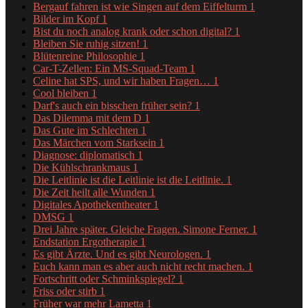
Bergauf fahren ist wie Singen auf dem Eiffelturm
1
Bilder im Kopf
1
Bist du noch analog krank oder schon digital?
1
Bleiben Sie ruhig sitzen!
1
Blütenreine Philosophie
1
Car-T-Zellen: Ein MS-Squad-Team
1
Celine hat SPS, und wir haben Fragen…
1
Cool bleiben
1
Darf's auch ein bisschen früher sein?
1
Das Dilemma mit dem D
1
Das Gute im Schlechten
1
Das Märchen vom Starksein
1
Diagnose: diplomatisch
1
Die Kühlschrankmaus
1
Die Leitlinie ist die Leitlinie ist die Leitlinie.
1
Die Zeit heilt alle Wunden
1
Digitales Apothekentheater
1
DMSG
1
Drei Jahre später. Gleiche Fragen. Simone Ferner.
1
Endstation Ergotherapie
1
Es gibt Ärzte. Und es gibt Neurologen.
1
Euch kann man es aber auch nicht recht machen.
1
Fortschritt oder Schminkspiegel?
1
Friss oder stirb
1
Früher war mehr Lametta
1