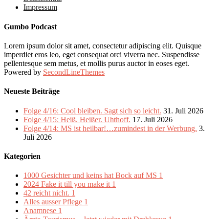
Impressum
Gumbo Podcast
Lorem ipsum dolor sit amet, consectetur adipiscing elit. Quisque
imperdiet eros leo, eget consequat orci viverra nec. Suspendisse
pellentesque sem metus, et mollis purus auctor in eoses eget.
Powered by
SecondLineThemes
Neueste Beiträge
Folge 4/16: Cool bleiben. Sagt sich so leicht.
31. Juli 2026
Folge 4/15: Heiß. Heißer. Uhthoff.
17. Juli 2026
Folge 4/14: MS ist heilbar!…zumindest in der Werbung.
3.
Juli 2026
Kategorien
1000 Gesichter und keins hat Bock auf MS
1
2024 Fake it till you make it
1
42 reicht nicht.
1
Alles ausser Pflege
1
Anamnese
1