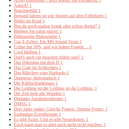
Ärzte-Tourismus – Jetzt wieder mit Drehkreuz
1
Autsch!
1
Bauchgefühl
1
Bergauf fahren ist wie Singen auf dem Eiffelturm
1
Bilder im Kopf
1
Bist du noch analog krank oder schon digital?
1
Bleiben Sie ruhig sitzen!
1
Blütenreine Philosophie
1
Car-T-Zellen: Ein MS-Squad-Team
1
Celine hat SPS, und wir haben Fragen…
1
Cool bleiben
1
Darf's auch ein bisschen früher sein?
1
Das Dilemma mit dem D
1
Das Gute im Schlechten
1
Das Märchen vom Starksein
1
Diagnose: diplomatisch
1
Die Kühlschrankmaus
1
Die Leitlinie ist die Leitlinie ist die Leitlinie.
1
Die Zeit heilt alle Wunden
1
Digitales Apothekentheater
1
DMSG
1
Drei Jahre später. Gleiche Fragen. Simone Ferner.
1
Endstation Ergotherapie
1
Es gibt Ärzte. Und es gibt Neurologen.
1
Euch kann man es aber auch nicht recht machen.
1