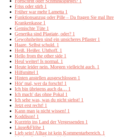
Fortschritt oder Schminkspiegel?
1
Friss oder stirb
1
Früher war mehr Lametta
1
Funktionsanzug oder Pille – Da fragen Sie mal Ihre
Krankenkasse
1
Gemischte Tüte
1
Generika sind Plagiate, oder?
1
Gewohnheiten sind ein unsicheres Pflaster
1
Haare. Selbst schuld.
1
Heiß. Heißer. Uhthoff.
1
Hello from the other side
1
Heul weiter! Is normal.
1
Heute leider nein. Morgen vielleicht auch.
1
Hilfsmittel
1
Hinten anstellen ausgeschlossen
1
Hör' mal, wer da forscht!
1
Ich bin übrigens auch da…
1
Ich mach' das ohne Pokal
1
Ich sehe was, was du nicht siehst!
1
Jetzt erst recht!
1
Kann man ja nicht wissen!
1
Koddison!
1
Kurztrip ins Land der Vergessenden
1
Läuse&Flöhe
1
Lieb sein! Alltag ist kein Kommentarbereich.
1