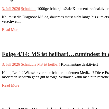
3. Juli 2026
Schniddie
1000gesichterplus2.de
Kommentare deaktivier
Kaum ist die Diagnose MS da, dauert es meist nicht lange bis zum er
verschweigt.
Read More
Folge 4/14: MS ist heilbar!…zumindest in
für
3. Juli 2026
Schniddie
MS ist heilbar!
Kommentare deaktiviert
Folge
Hallo, Leude! Wie sehr vertraue ich der modernen Medizin? Diese Frag
4/14:
modernen Medizin ganz gut befolgt. Vertrauen kann man nur Persone
MS
ist
Read More
heilba
zumind
in
der
Werbun