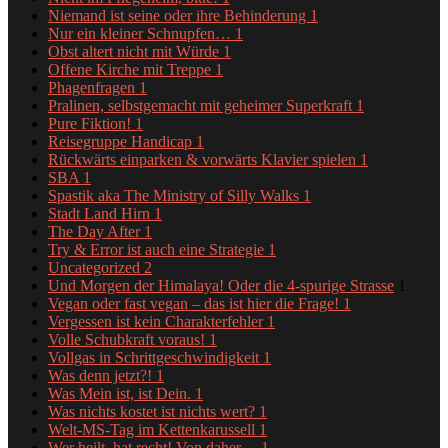
Niemand ist seine oder ihre Behinderung
1
Nur ein kleiner Schnupfen…
1
Obst altert nicht mit Würde
1
Offene Kirche mit Treppe
1
Phagenfragen
1
Pralinen, selbstgemacht mit geheimer Superkraft
1
Pure Fiktion!
1
Reisegruppe Handicap
1
Rückwärts einparken & vorwärts Klavier spielen
1
SBA
1
Spastik aka The Ministry of Silly Walks
1
Stadt Land Hirn
1
The Day After
1
Try & Error ist auch eine Strategie
1
Uncategorized
2
Und Morgen der Himalaya! Oder die 4-spurige Strasse
1
Vegan oder fast vegan – das ist hier die Frage!
1
Vergessen ist kein Charakterfehler
1
Volle Schubkraft voraus!
1
Vollgas in Schrittgeschwindigkeit
1
Was denn jetzt?!
1
Was Mein ist, ist Dein.
1
Was nichts kostet ist nichts wert?
1
Welt-MS-Tag im Kettenkarussell
1
Wer heilt, hat recht! Von daher…
1