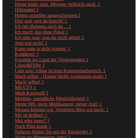
Heute leider nein. Morgen vielleicht auch.
1
Hilfsmittel
1
Hinten anstellen ausgeschlossen
1
Hör' mal, wer da forscht!
1
Ich bin übrigens auch da…
1
Ich mach' das ohne Pokal
1
Ich sehe was, was du nicht siehst!
1
Jetzt erst recht!
1
Kann man ja nicht wissen!
1
Koddison!
1
Kurztrip ins Land der Vergessenden
1
Läuse&Flöhe
1
Lieb sein! Alltag ist kein Kommentarbereich.
1
Mach selbst – Humor bleibt wenigstens gratis
1
Mach' selbst!
1
ME/CFS
1
Medi-Karussell
1
Medizin, unendliche Möglichkeiten!
1
Meine MS, mein Medikament, meine App!
1
Messen können wir. Verstehen üben wir noch.
1
MS ist heilbar!
1
Mut oder muss?
1
Nach Plan krank
1
Näheres finden Sie auf der Rückseite!
1
Nicht im Pflegeheim, bitte!
1