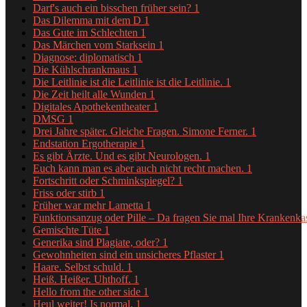
Darf's auch ein bisschen früher sein?
1
Das Dilemma mit dem D
1
Das Gute im Schlechten
1
Das Märchen vom Starksein
1
Diagnose: diplomatisch
1
Die Kühlschrankmaus
1
Die Leitlinie ist die Leitlinie ist die Leitlinie.
1
Die Zeit heilt alle Wunden
1
Digitales Apothekentheater
1
DMSG
1
Drei Jahre später. Gleiche Fragen. Simone Ferner.
1
Endstation Ergotherapie
1
Es gibt Ärzte. Und es gibt Neurologen.
1
Euch kann man es aber auch nicht recht machen.
1
Fortschritt oder Schminkspiegel?
1
Friss oder stirb
1
Früher war mehr Lametta
1
Funktionsanzug oder Pille – Da fragen Sie mal Ihre Krankenk
Gemischte Tüte
1
Generika sind Plagiate, oder?
1
Gewohnheiten sind ein unsicheres Pflaster
1
Haare. Selbst schuld.
1
Heiß. Heißer. Uhthoff.
1
Hello from the other side
1
Heul weiter! Is normal.
1