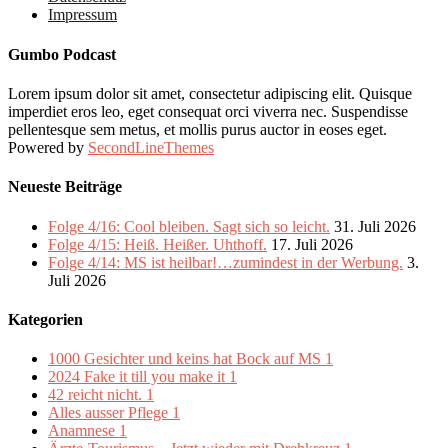
Impressum
Gumbo Podcast
Lorem ipsum dolor sit amet, consectetur adipiscing elit. Quisque
imperdiet eros leo, eget consequat orci viverra nec. Suspendisse
pellentesque sem metus, et mollis purus auctor in eoses eget.
Powered by
SecondLineThemes
Neueste Beiträge
Folge 4/16: Cool bleiben. Sagt sich so leicht.
31. Juli 2026
Folge 4/15: Heiß. Heißer. Uhthoff.
17. Juli 2026
Folge 4/14: MS ist heilbar!…zumindest in der Werbung.
3.
Juli 2026
Kategorien
1000 Gesichter und keins hat Bock auf MS
1
2024 Fake it till you make it
1
42 reicht nicht.
1
Alles ausser Pflege
1
Anamnese
1