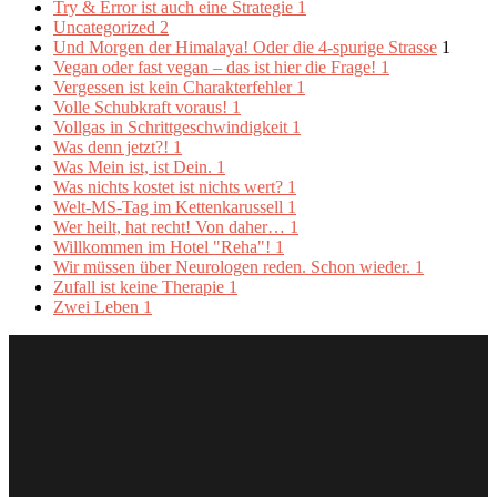
Try & Error ist auch eine Strategie
1
Uncategorized
2
Und Morgen der Himalaya! Oder die 4-spurige Strasse
1
Vegan oder fast vegan – das ist hier die Frage!
1
Vergessen ist kein Charakterfehler
1
Volle Schubkraft voraus!
1
Vollgas in Schrittgeschwindigkeit
1
Was denn jetzt?!
1
Was Mein ist, ist Dein.
1
Was nichts kostet ist nichts wert?
1
Welt-MS-Tag im Kettenkarussell
1
Wer heilt, hat recht! Von daher…
1
Willkommen im Hotel "Reha"!
1
Wir müssen über Neurologen reden. Schon wieder.
1
Zufall ist keine Therapie
1
Zwei Leben
1