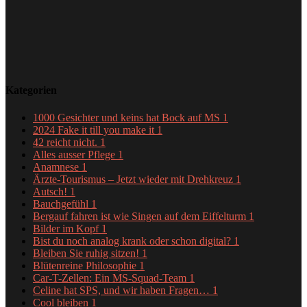
Kategorien
1000 Gesichter und keins hat Bock auf MS
1
2024 Fake it till you make it
1
42 reicht nicht.
1
Alles ausser Pflege
1
Anamnese
1
Ärzte-Tourismus – Jetzt wieder mit Drehkreuz
1
Autsch!
1
Bauchgefühl
1
Bergauf fahren ist wie Singen auf dem Eiffelturm
1
Bilder im Kopf
1
Bist du noch analog krank oder schon digital?
1
Bleiben Sie ruhig sitzen!
1
Blütenreine Philosophie
1
Car-T-Zellen: Ein MS-Squad-Team
1
Celine hat SPS, und wir haben Fragen…
1
Cool bleiben
1