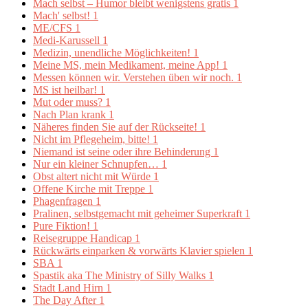
Mach selbst – Humor bleibt wenigstens gratis
1
Mach' selbst!
1
ME/CFS
1
Medi-Karussell
1
Medizin, unendliche Möglichkeiten!
1
Meine MS, mein Medikament, meine App!
1
Messen können wir. Verstehen üben wir noch.
1
MS ist heilbar!
1
Mut oder muss?
1
Nach Plan krank
1
Näheres finden Sie auf der Rückseite!
1
Nicht im Pflegeheim, bitte!
1
Niemand ist seine oder ihre Behinderung
1
Nur ein kleiner Schnupfen…
1
Obst altert nicht mit Würde
1
Offene Kirche mit Treppe
1
Phagenfragen
1
Pralinen, selbstgemacht mit geheimer Superkraft
1
Pure Fiktion!
1
Reisegruppe Handicap
1
Rückwärts einparken & vorwärts Klavier spielen
1
SBA
1
Spastik aka The Ministry of Silly Walks
1
Stadt Land Hirn
1
The Day After
1