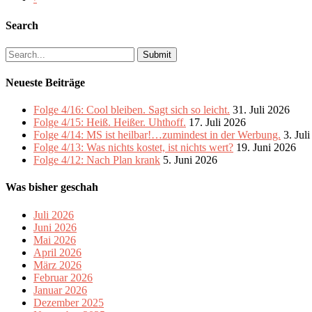
Search
Search
for:
Neueste Beiträge
Folge 4/16: Cool bleiben. Sagt sich so leicht.
31. Juli 2026
Folge 4/15: Heiß. Heißer. Uhthoff.
17. Juli 2026
Folge 4/14: MS ist heilbar!…zumindest in der Werbung.
3. Jul
Folge 4/13: Was nichts kostet, ist nichts wert?
19. Juni 2026
Folge 4/12: Nach Plan krank
5. Juni 2026
Was bisher geschah
Juli 2026
Juni 2026
Mai 2026
April 2026
März 2026
Februar 2026
Januar 2026
Dezember 2025