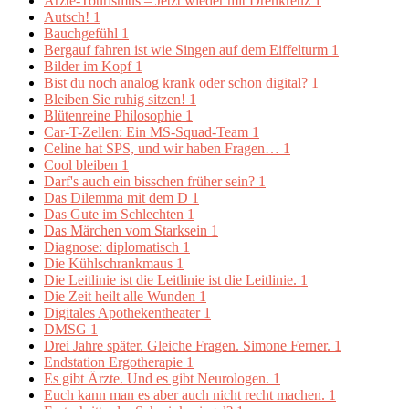
Ärzte-Tourismus – Jetzt wieder mit Drehkreuz
1
Autsch!
1
Bauchgefühl
1
Bergauf fahren ist wie Singen auf dem Eiffelturm
1
Bilder im Kopf
1
Bist du noch analog krank oder schon digital?
1
Bleiben Sie ruhig sitzen!
1
Blütenreine Philosophie
1
Car-T-Zellen: Ein MS-Squad-Team
1
Celine hat SPS, und wir haben Fragen…
1
Cool bleiben
1
Darf's auch ein bisschen früher sein?
1
Das Dilemma mit dem D
1
Das Gute im Schlechten
1
Das Märchen vom Starksein
1
Diagnose: diplomatisch
1
Die Kühlschrankmaus
1
Die Leitlinie ist die Leitlinie ist die Leitlinie.
1
Die Zeit heilt alle Wunden
1
Digitales Apothekentheater
1
DMSG
1
Drei Jahre später. Gleiche Fragen. Simone Ferner.
1
Endstation Ergotherapie
1
Es gibt Ärzte. Und es gibt Neurologen.
1
Euch kann man es aber auch nicht recht machen.
1