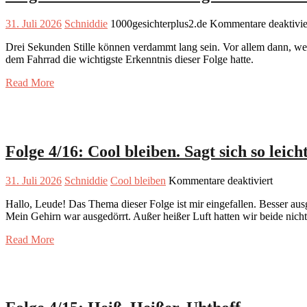
31. Juli 2026
Schniddie
1000gesichterplus2.de
Kommentare deaktivie
Drei Sekunden Stille können verdammt lang sein. Vor allem dann, wenn 
dem Fahrrad die wichtigste Erkenntnis dieser Folge hatte.
Read More
Folge 4/16: Cool bleiben. Sagt sich so leicht
für
31. Juli 2026
Schniddie
Cool bleiben
Kommentare deaktiviert
Folge
Hallo, Leude! Das Thema dieser Folge ist mir eingefallen. Besser ausg
4/16:
Mein Gehirn war ausgedörrt. Außer heißer Luft hatten wir beide nichts
Cool
bleiben.
Read More
Sagt
sich
so
leicht.