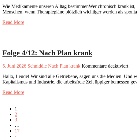
Wie Medikamente unseren Alltag bestimmenWer chronisch krank ist, k
Menschen, wenn Therapiepläne plötzlich wichtiger werden als spont
Read More
Folge 4/12: Nach Plan krank
für
5. Juni 2026
Schniddie
Nach Plan krank
Kommentare deaktiviert
Folg
Hallo, Leude! Wir sind alle Getriebene, sagen uns die Medien. Und wi
4/12
Kapitalismus und Industrie, die arbeitsfreie Zeit üppiger bemessen g
Nac
Plan
Read More
kran
1
2
3
…
17
›