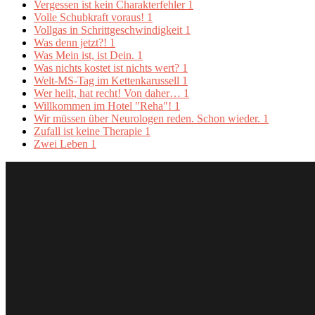
Vergessen ist kein Charakterfehler
1
Volle Schubkraft voraus!
1
Vollgas in Schrittgeschwindigkeit
1
Was denn jetzt?!
1
Was Mein ist, ist Dein.
1
Was nichts kostet ist nichts wert?
1
Welt-MS-Tag im Kettenkarussell
1
Wer heilt, hat recht! Von daher…
1
Willkommen im Hotel "Reha"!
1
Wir müssen über Neurologen reden. Schon wieder.
1
Zufall ist keine Therapie
1
Zwei Leben
1