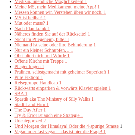
Medizin, unendliche Möglichkeiten!
1
Meine MS, mein Medikament, meine App!
1
Messen können wir. Verstehen üben wir noch.
1
MS ist heilbar!
1
Mut oder muss?
1
Nach Plan krank
1
Näheres finden Sie auf der Rückseite!
1
Nicht im Pflegeheim, bitte!
1
Niemand ist seine oder ihre Behinderung
1
Nur ein kleiner Schnupfen…
1
Obst altert nicht mit Würde
1
Offene Kirche mit Treppe
1
Phagenfragen
1
Pralinen, selbstgemacht mit geheimer Superkraft
1
Pure Fiktion!
1
Reisegruppe Handicap
1
Rückwärts einparken & vorwärts Klavier spielen
1
SBA
1
Spastik aka The Ministry of Silly Walks
1
Stadt Land Hirn
1
The Day After
1
Try & Error ist auch eine Strategie
1
Uncategorized
2
Und Morgen der Himalaya! Oder die 4-spurige Strasse
1
Vegan oder fast vegan – das ist hier die Frage!
1