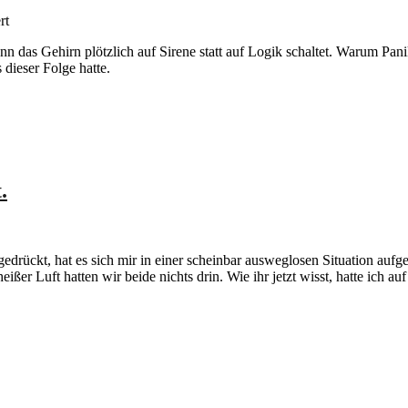
für
rt
Folge
das Gehirn plötzlich auf Sirene statt auf Logik schaltet. Warum Panik s
4/16:
dieser Folge hatte.
Cool
bleiben.
Sagt
sich
so
leicht.
.
drückt, hat es sich mir in einer scheinbar ausweglosen Situation aufged
er Luft hatten wir beide nichts drin. Wie ihr jetzt wisst, hatte ich a