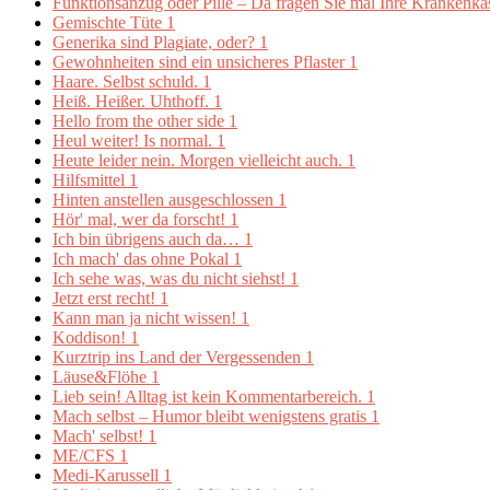
Funktionsanzug oder Pille – Da fragen Sie mal Ihre Krankenk
Gemischte Tüte
1
Generika sind Plagiate, oder?
1
Gewohnheiten sind ein unsicheres Pflaster
1
Haare. Selbst schuld.
1
Heiß. Heißer. Uhthoff.
1
Hello from the other side
1
Heul weiter! Is normal.
1
Heute leider nein. Morgen vielleicht auch.
1
Hilfsmittel
1
Hinten anstellen ausgeschlossen
1
Hör' mal, wer da forscht!
1
Ich bin übrigens auch da…
1
Ich mach' das ohne Pokal
1
Ich sehe was, was du nicht siehst!
1
Jetzt erst recht!
1
Kann man ja nicht wissen!
1
Koddison!
1
Kurztrip ins Land der Vergessenden
1
Läuse&Flöhe
1
Lieb sein! Alltag ist kein Kommentarbereich.
1
Mach selbst – Humor bleibt wenigstens gratis
1
Mach' selbst!
1
ME/CFS
1
Medi-Karussell
1