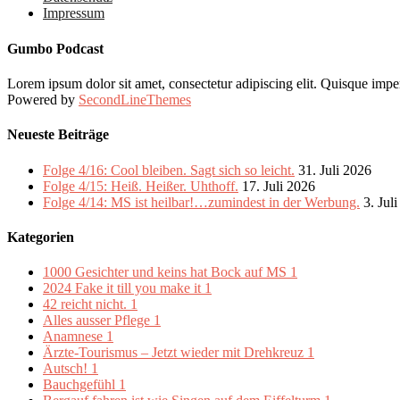
Impressum
Gumbo Podcast
Lorem ipsum dolor sit amet, consectetur adipiscing elit. Quisque imper
Powered by
SecondLineThemes
Neueste Beiträge
Folge 4/16: Cool bleiben. Sagt sich so leicht.
31. Juli 2026
Folge 4/15: Heiß. Heißer. Uhthoff.
17. Juli 2026
Folge 4/14: MS ist heilbar!…zumindest in der Werbung.
3. Jul
Kategorien
1000 Gesichter und keins hat Bock auf MS
1
2024 Fake it till you make it
1
42 reicht nicht.
1
Alles ausser Pflege
1
Anamnese
1
Ärzte-Tourismus – Jetzt wieder mit Drehkreuz
1
Autsch!
1
Bauchgefühl
1