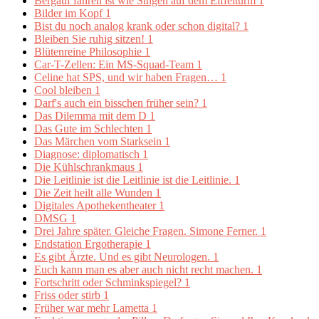
Bergauf fahren ist wie Singen auf dem Eiffelturm
1
Bilder im Kopf
1
Bist du noch analog krank oder schon digital?
1
Bleiben Sie ruhig sitzen!
1
Blütenreine Philosophie
1
Car-T-Zellen: Ein MS-Squad-Team
1
Celine hat SPS, und wir haben Fragen…
1
Cool bleiben
1
Darf's auch ein bisschen früher sein?
1
Das Dilemma mit dem D
1
Das Gute im Schlechten
1
Das Märchen vom Starksein
1
Diagnose: diplomatisch
1
Die Kühlschrankmaus
1
Die Leitlinie ist die Leitlinie ist die Leitlinie.
1
Die Zeit heilt alle Wunden
1
Digitales Apothekentheater
1
DMSG
1
Drei Jahre später. Gleiche Fragen. Simone Ferner.
1
Endstation Ergotherapie
1
Es gibt Ärzte. Und es gibt Neurologen.
1
Euch kann man es aber auch nicht recht machen.
1
Fortschritt oder Schminkspiegel?
1
Friss oder stirb
1
Früher war mehr Lametta
1