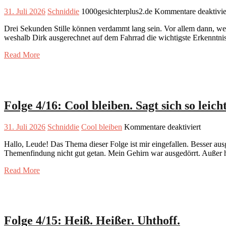
31. Juli 2026
Schniddie
1000gesichterplus2.de
Kommentare deaktivie
Drei Sekunden Stille können verdammt lang sein. Vor allem dann, wenn 
weshalb Dirk ausgerechnet auf dem Fahrrad die wichtigste Erkenntnis 
Read More
Folge 4/16: Cool bleiben. Sagt sich so leicht
für
31. Juli 2026
Schniddie
Cool bleiben
Kommentare deaktiviert
Folge
Hallo, Leude! Das Thema dieser Folge ist mir eingefallen. Besser ausge
4/16:
Themenfindung nicht gut getan. Mein Gehirn war ausgedörrt. Außer heiß
Cool
bleiben.
Read More
Sagt
sich
so
leicht.
Folge 4/15: Heiß. Heißer. Uhthoff.