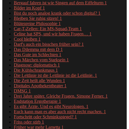
Bergauf fahren ist wie Singen auf dem Eiffelturm
1
Bilder im Kopf
1
Bist du noch analog krank oder schon digital?
1
Bleiben Sie ruhig sitzen!
1
Blütenreine Philosophie
1
Car-T-Zellen: Ein MS-Squad-Team
1
Celine hat SPS, und wir haben Fragen…
1
Cool bleiben
1
Darf's auch ein bisschen früher sein?
1
Das Dilemma mit dem D
1
Das Gute im Schlechten
1
Das Märchen vom Starksein
1
Diagnose: diplomatisch
1
Die Kühlschrankmaus
1
Die Leitlinie ist die Leitlinie ist die Leitlinie.
1
Die Zeit heilt alle Wunden
1
Digitales Apothekentheater
1
DMSG
1
Drei Jahre später. Gleiche Fragen. Simone Ferner.
1
Endstation Ergotherapie
1
Es gibt Ärzte. Und es gibt Neurologen.
1
Euch kann man es aber auch nicht recht machen.
1
Fortschritt oder Schminkspiegel?
1
Friss oder stirb
1
Früher war mehr Lametta
1