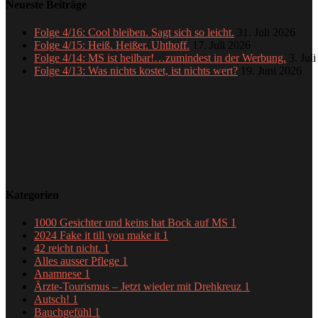
Neueste Beiträge
Folge 4/16: Cool bleiben. Sagt sich so leicht.
31. Juli 2026
Folge 4/15: Heiß. Heißer. Uhthoff.
17. Juli 2026
Folge 4/14: MS ist heilbar!…zumindest in der Werbung.
3. Jul
Folge 4/13: Was nichts kostet, ist nichts wert?
19. Juni 2026
Kategorien
1000 Gesichter und keins hat Bock auf MS
1
2024 Fake it till you make it
1
42 reicht nicht.
1
Alles ausser Pflege
1
Anamnese
1
Ärzte-Tourismus – Jetzt wieder mit Drehkreuz
1
Autsch!
1
Bauchgefühl
1