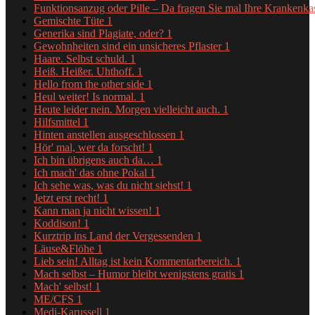
Funktionsanzug oder Pille – Da fragen Sie mal Ihre Krankenk
Gemischte Tüte
1
Generika sind Plagiate, oder?
1
Gewohnheiten sind ein unsicheres Pflaster
1
Haare. Selbst schuld.
1
Heiß. Heißer. Uhthoff.
1
Hello from the other side
1
Heul weiter! Is normal.
1
Heute leider nein. Morgen vielleicht auch.
1
Hilfsmittel
1
Hinten anstellen ausgeschlossen
1
Hör' mal, wer da forscht!
1
Ich bin übrigens auch da…
1
Ich mach' das ohne Pokal
1
Ich sehe was, was du nicht siehst!
1
Jetzt erst recht!
1
Kann man ja nicht wissen!
1
Koddison!
1
Kurztrip ins Land der Vergessenden
1
Läuse&Flöhe
1
Lieb sein! Alltag ist kein Kommentarbereich.
1
Mach selbst – Humor bleibt wenigstens gratis
1
Mach' selbst!
1
ME/CFS
1
Medi-Karussell
1