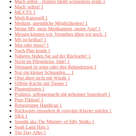
Mach selbst – Humor bleibt wenigstens gratis
1
Mach' selbst!
1
ME/CFS
1
Medi-Karussell
1
Medizin, unendliche Möglichkeiten!
1
Meine MS, mein Medikament, meine App!
1
Messen können wir. Verstehen üben wir noch.
1
MS ist heilbar!
1
Mut oder muss?
1
Nach Plan krank
1
Näheres finden Sie auf der Rückseite!
1
Nicht im Pflegeheim, bitte!
1
Niemand ist seine oder ihre Behinderung
1
Nur ein kleiner Schnupfen…
1
Obst altert nicht mit Würde
1
Offene Kirche mit Treppe
1
Phagenfragen
1
Pralinen, selbstgemacht mit geheimer Superkraft
1
Pure Fiktion!
1
Reisegruppe Handicap
1
Rückwärts einparken & vorwärts Klavier spielen
1
SBA
1
Spastik aka The Ministry of Silly Walks
1
Stadt Land Hirn
1
The Day After
1