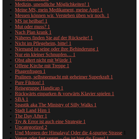
Medizin, unendliche Möglichkeiten!
1
Meine MS, mein Medikament, meine App!
1
Messen können wir. Verstehen üben wir noch.
1
MS ist heilbar!
1
Mut oder muss?
1
Nach Plan krank
1
Näheres finden Sie auf der Rückseite!
1
Nicht im Pflegeheim, bitte!
1
Niemand ist seine oder ihre Behinderung
1
Nur ein kleiner Schnupfen…
1
Obst altert nicht mit Würde
1
Offene Kirche mit Treppe
1
Phagenfragen
1
Pralinen, selbstgemacht mit geheimer Superkraft
1
Pure Fiktion!
1
Reisegruppe Handicap
1
Rückwärts einparken & vorwärts Klavier spielen
1
SBA
1
Spastik aka The Ministry of Silly Walks
1
Stadt Land Hirn
1
The Day After
1
Try & Error ist auch eine Strategie
1
Uncategorized
2
Und Morgen der Himalaya! Oder die 4-spurige Strasse
1
Vegan oder fast vegan – das ist hier die Frage!
1