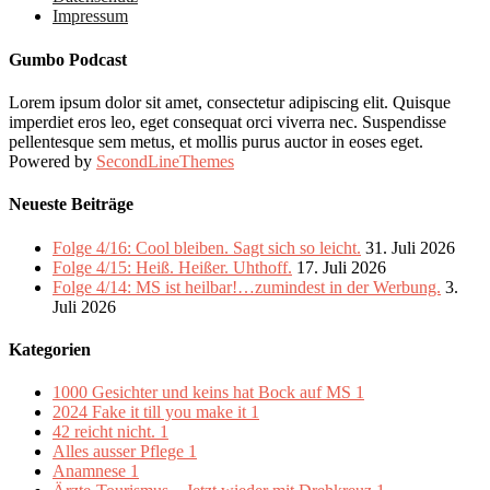
Impressum
Gumbo Podcast
Lorem ipsum dolor sit amet, consectetur adipiscing elit. Quisque
imperdiet eros leo, eget consequat orci viverra nec. Suspendisse
pellentesque sem metus, et mollis purus auctor in eoses eget.
Powered by
SecondLineThemes
Neueste Beiträge
Folge 4/16: Cool bleiben. Sagt sich so leicht.
31. Juli 2026
Folge 4/15: Heiß. Heißer. Uhthoff.
17. Juli 2026
Folge 4/14: MS ist heilbar!…zumindest in der Werbung.
3.
Juli 2026
Kategorien
1000 Gesichter und keins hat Bock auf MS
1
2024 Fake it till you make it
1
42 reicht nicht.
1
Alles ausser Pflege
1
Anamnese
1