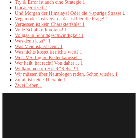
Try & Error ist auch eine Strategie
1
Uncategorized
2
Und Morgen der Himalaya! Oder die 4-spurige Strasse
1
Vegan oder fast vegan – das ist hier die Frage!
1
Vergessen ist kein Charakterfehler
1
Volle Schubkraft voraus!
1
Vollgas in Schrittgeschwindigkeit
1
Was denn jetzt?!
1
Was Mein ist, ist Dein.
1
Was nichts kostet ist nichts wert?
1
Welt-MS-Tag im Kettenkarussell
1
Wer heilt, hat recht! Von daher…
1
Willkommen im Hotel "Reha"!
1
Wir müssen über Neurologen reden. Schon wieder.
1
Zufall ist keine Therapie
1
Zwei Leben
1