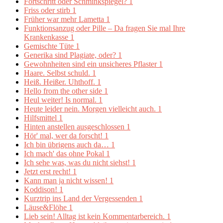
Fortschritt oder Schminkspiegel?
1
Friss oder stirb
1
Früher war mehr Lametta
1
Funktionsanzug oder Pille – Da fragen Sie mal Ihre
Krankenkasse
1
Gemischte Tüte
1
Generika sind Plagiate, oder?
1
Gewohnheiten sind ein unsicheres Pflaster
1
Haare. Selbst schuld.
1
Heiß. Heißer. Uhthoff.
1
Hello from the other side
1
Heul weiter! Is normal.
1
Heute leider nein. Morgen vielleicht auch.
1
Hilfsmittel
1
Hinten anstellen ausgeschlossen
1
Hör' mal, wer da forscht!
1
Ich bin übrigens auch da…
1
Ich mach' das ohne Pokal
1
Ich sehe was, was du nicht siehst!
1
Jetzt erst recht!
1
Kann man ja nicht wissen!
1
Koddison!
1
Kurztrip ins Land der Vergessenden
1
Läuse&Flöhe
1
Lieb sein! Alltag ist kein Kommentarbereich.
1