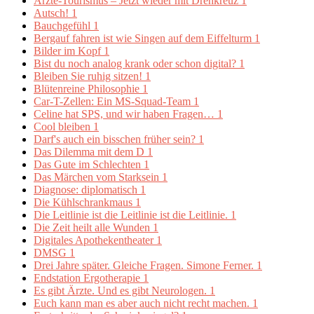
Ärzte-Tourismus – Jetzt wieder mit Drehkreuz
1
Autsch!
1
Bauchgefühl
1
Bergauf fahren ist wie Singen auf dem Eiffelturm
1
Bilder im Kopf
1
Bist du noch analog krank oder schon digital?
1
Bleiben Sie ruhig sitzen!
1
Blütenreine Philosophie
1
Car-T-Zellen: Ein MS-Squad-Team
1
Celine hat SPS, und wir haben Fragen…
1
Cool bleiben
1
Darf's auch ein bisschen früher sein?
1
Das Dilemma mit dem D
1
Das Gute im Schlechten
1
Das Märchen vom Starksein
1
Diagnose: diplomatisch
1
Die Kühlschrankmaus
1
Die Leitlinie ist die Leitlinie ist die Leitlinie.
1
Die Zeit heilt alle Wunden
1
Digitales Apothekentheater
1
DMSG
1
Drei Jahre später. Gleiche Fragen. Simone Ferner.
1
Endstation Ergotherapie
1
Es gibt Ärzte. Und es gibt Neurologen.
1
Euch kann man es aber auch nicht recht machen.
1