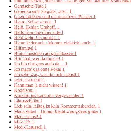
Funktionsanzug oder Pille – Da fragen Sie mal Ihre Krankenk
Gemischte Tüte
1
Generika sind Plagiate, oder?
1
Gewohnheiten sind ein unsicheres Pflaster
1
Haare. Selbst schuld.
1
Heiß. Heißer. Uhthoff.
1
Hello from the other side
1
Heul weiter! Is normal.
1
Heute leider nein. Morgen vielleicht auch.
1
Hilfsmittel
1
Hinten anstellen ausgeschlossen
1
Hör' mal, wer da forscht!
1
Ich bin übrigens auch da…
1
Ich mach' das ohne Pokal
1
Ich sehe was, was du nicht siehst!
1
Jetzt erst recht!
1
Kann man ja nicht wissen!
1
Koddison!
1
Kurztrip ins Land der Vergessenden
1
Läuse&Flöhe
1
Lieb sein! Alltag ist kein Kommentarbereich.
1
Mach selbst – Humor bleibt wenigstens gratis
1
Mach' selbst!
1
ME/CFS
1
Medi-Karussell
1