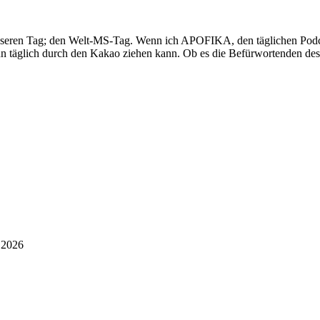
e
unseren Tag; den Welt-MS-Tag. Wenn ich APOFIKA, den täglichen Podcas
ann täglich durch den Kakao ziehen kann. Ob es die Befürwortenden de
!
i 2026