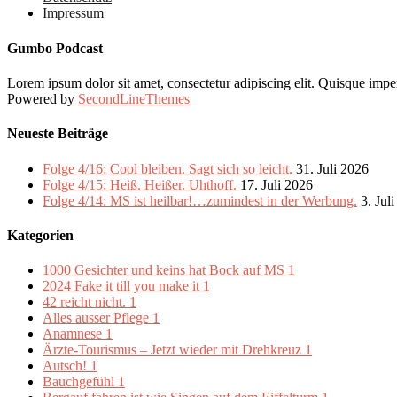
Impressum
Gumbo Podcast
Lorem ipsum dolor sit amet, consectetur adipiscing elit. Quisque imper
Powered by
SecondLineThemes
Neueste Beiträge
Folge 4/16: Cool bleiben. Sagt sich so leicht.
31. Juli 2026
Folge 4/15: Heiß. Heißer. Uhthoff.
17. Juli 2026
Folge 4/14: MS ist heilbar!…zumindest in der Werbung.
3. Jul
Kategorien
1000 Gesichter und keins hat Bock auf MS
1
2024 Fake it till you make it
1
42 reicht nicht.
1
Alles ausser Pflege
1
Anamnese
1
Ärzte-Tourismus – Jetzt wieder mit Drehkreuz
1
Autsch!
1
Bauchgefühl
1