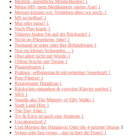
Medizin, unendliche Möglichkeiten!
1
Meine MS, mein Medikament, meine App!
1
Messen können wir. Verstehen üben wir noch.
1
MS ist heilbar!
1
Mut oder muss?
1
Nach Plan krank
1
Näheres finden Sie auf der Rückseite!
1
Nicht im Pflegeheim, bitte!
1
Niemand ist seine oder ihre Behinderung
1
Nur ein kleiner Schnupfen…
1
Obst altert nicht mit Würde
1
Offene Kirche mit Treppe
1
Phagenfragen
1
Pralinen, selbstgemacht mit geheimer Superkraft
1
Pure Fiktion!
1
Reisegruppe Handicap
1
Rückwärts einparken & vorwärts Klavier spielen
1
SBA
1
Spastik aka The Ministry of Silly Walks
1
Stadt Land Hirn
1
The Day After
1
Try & Error ist auch eine Strategie
1
Uncategorized
2
Und Morgen der Himalaya! Oder die 4-spurige Strasse
1
Vegan oder fast vegan – das ist hier die Frage!
1