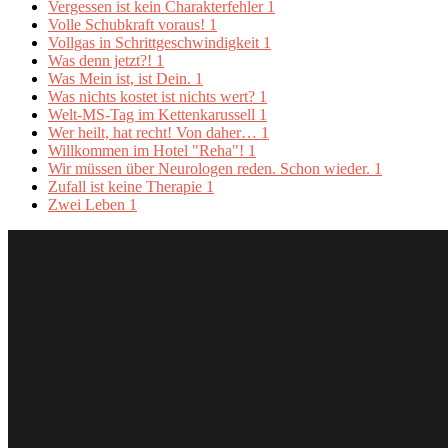
Vergessen ist kein Charakterfehler
1
Volle Schubkraft voraus!
1
Vollgas in Schrittgeschwindigkeit
1
Was denn jetzt?!
1
Was Mein ist, ist Dein.
1
Was nichts kostet ist nichts wert?
1
Welt-MS-Tag im Kettenkarussell
1
Wer heilt, hat recht! Von daher…
1
Willkommen im Hotel "Reha"!
1
Wir müssen über Neurologen reden. Schon wieder.
1
Zufall ist keine Therapie
1
Zwei Leben
1