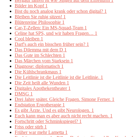
Bergauf fahren ist wie Singen auf dem Eiffelturm
1
Bilder im Kopf
1
Bist du noch analog krank oder schon digital?
1
Bleiben Sie ruhig sitzen!
1
Blütenreine Philosophie
1
Car-T-Zellen: Ein MS-Squad-Team
1
Celine hat SPS, und wir haben Fragen…
1
Cool bleiben
1
Darf's auch ein bisschen früher sein?
1
Das Dilemma mit dem D
1
Das Gute im Schlechten
1
Das Märchen vom Starksein
1
Diagnose: diplomatisch
1
Die Kühlschrankmaus
1
Die Leitlinie ist die Leitlinie ist die Leitlinie.
1
Die Zeit heilt alle Wunden
1
Digitales Apothekentheater
1
DMSG
1
Drei Jahre später. Gleiche Fragen. Simone Ferner.
1
Endstation Ergotherapie
1
Es gibt Ärzte. Und es gibt Neurologen.
1
Euch kann man es aber auch nicht recht machen.
1
Fortschritt oder Schminkspiegel?
1
Friss oder stirb
1
Früher war mehr Lametta
1