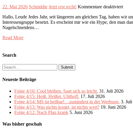
für
22. Mai 2026
Schniddie
Jetzt erst recht!
Kommentare deaktiviert
Folg
Hallo, Leude Jedes Jahr, seit längerem am gleichen Tag, haben wir 
4/11:
Interessengruppe besetzt. Es erscheint mir wie ein Hype, den man d
Jetzt
Nagelschneidens…
erst
recht
Read More
Search
Search
for:
Neueste Beiträge
Folge 4/16: Cool bleiben. Sagt sich so leicht.
31. Juli 2026
Folge 4/15: Heiß. Heißer. Uhthoff.
17. Juli 2026
Folge 4/14: MS ist heilbar!…zumindest in der Werbung.
3. Jul
Folge 4/13: Was nichts kostet, ist nichts wert?
19. Juni 2026
Folge 4/12: Nach Plan krank
5. Juni 2026
Was bisher geschah