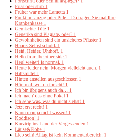
Fortschritt oder Schminkspiegel?
1
Friss oder stirb
1
Früher war mehr Lametta
1
Funktionsanzug oder Pille – Da fragen Sie mal Ihre
Krankenkasse
1
Gemischte Tüte
1
Generika sind Plagiate, oder?
1
Gewohnheiten sind ein unsicheres Pflaster
1
Haare. Selbst schuld.
1
Heiß. Heißer. Uhthoff.
1
Hello from the other side
1
Heul weiter! Is normal.
1
Heute leider nein. Morgen vielleicht auch.
1
Hilfsmittel
1
Hinten anstellen ausgeschlossen
1
Hör' mal, wer da forscht!
1
Ich bin übrigens auch da…
1
Ich mach' das ohne Pokal
1
Ich sehe was, was du nicht siehst!
1
Jetzt erst recht!
1
Kann man ja nicht wissen!
1
Koddison!
1
Kurztrip ins Land der Vergessenden
1
Läuse&Flöhe
1
Lieb sein! Alltag ist kein Kommentarbereich.
1