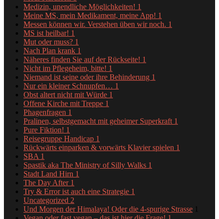
Medizin, unendliche Möglichkeiten!
1
Meine MS, mein Medikament, meine App!
1
Messen können wir. Verstehen üben wir noch.
1
MS ist heilbar!
1
Mut oder muss?
1
Nach Plan krank
1
Näheres finden Sie auf der Rückseite!
1
Nicht im Pflegeheim, bitte!
1
Niemand ist seine oder ihre Behinderung
1
Nur ein kleiner Schnupfen…
1
Obst altert nicht mit Würde
1
Offene Kirche mit Treppe
1
Phagenfragen
1
Pralinen, selbstgemacht mit geheimer Superkraft
1
Pure Fiktion!
1
Reisegruppe Handicap
1
Rückwärts einparken & vorwärts Klavier spielen
1
SBA
1
Spastik aka The Ministry of Silly Walks
1
Stadt Land Hirn
1
The Day After
1
Try & Error ist auch eine Strategie
1
Uncategorized
2
Und Morgen der Himalaya! Oder die 4-spurige Strasse
1
Vegan oder fast vegan – das ist hier die Frage!
1