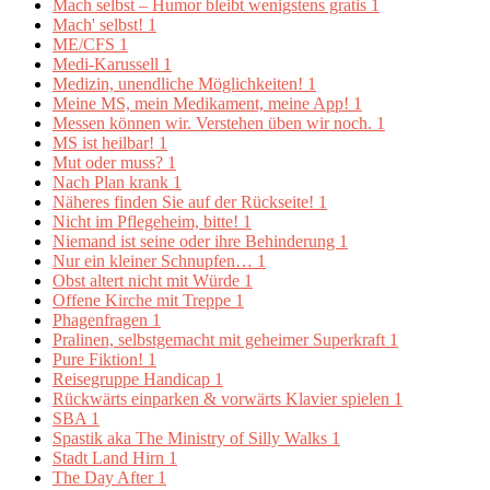
Mach selbst – Humor bleibt wenigstens gratis
1
Mach' selbst!
1
ME/CFS
1
Medi-Karussell
1
Medizin, unendliche Möglichkeiten!
1
Meine MS, mein Medikament, meine App!
1
Messen können wir. Verstehen üben wir noch.
1
MS ist heilbar!
1
Mut oder muss?
1
Nach Plan krank
1
Näheres finden Sie auf der Rückseite!
1
Nicht im Pflegeheim, bitte!
1
Niemand ist seine oder ihre Behinderung
1
Nur ein kleiner Schnupfen…
1
Obst altert nicht mit Würde
1
Offene Kirche mit Treppe
1
Phagenfragen
1
Pralinen, selbstgemacht mit geheimer Superkraft
1
Pure Fiktion!
1
Reisegruppe Handicap
1
Rückwärts einparken & vorwärts Klavier spielen
1
SBA
1
Spastik aka The Ministry of Silly Walks
1
Stadt Land Hirn
1
The Day After
1