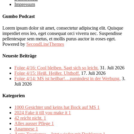
Impressum
Gumbo Podcast
Lorem ipsum dolor sit amet, consectetur adipiscing elit. Quisque
imperdiet eros leo, eget consequat orci viverra nec. Suspendisse
pellentesque sem metus, et mollis purus auctor in eoses eget.
Powered by
SecondLineThemes
Neueste Beiträge
Folge 4/16: Cool bleiben. Sagt sich so leicht.
31. Juli 2026
Folge 4/15: Heiß. Heißer. Uhthoff.
17. Juli 2026
Folge 4/14: MS ist heilbar!…zumindest in der Werbung.
3.
Juli 2026
Kategorien
1000 Gesichter und keins hat Bock auf MS
1
2024 Fake it till you make it
1
42 reicht nicht.
1
Alles ausser Pflege
1
Anamnese
1