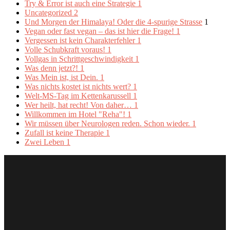
Try & Error ist auch eine Strategie
1
Uncategorized
2
Und Morgen der Himalaya! Oder die 4-spurige Strasse
1
Vegan oder fast vegan – das ist hier die Frage!
1
Vergessen ist kein Charakterfehler
1
Volle Schubkraft voraus!
1
Vollgas in Schrittgeschwindigkeit
1
Was denn jetzt?!
1
Was Mein ist, ist Dein.
1
Was nichts kostet ist nichts wert?
1
Welt-MS-Tag im Kettenkarussell
1
Wer heilt, hat recht! Von daher…
1
Willkommen im Hotel "Reha"!
1
Wir müssen über Neurologen reden. Schon wieder.
1
Zufall ist keine Therapie
1
Zwei Leben
1