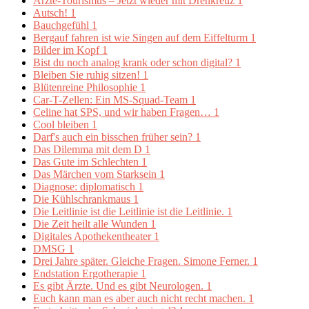
Ärzte-Tourismus – Jetzt wieder mit Drehkreuz
1
Autsch!
1
Bauchgefühl
1
Bergauf fahren ist wie Singen auf dem Eiffelturm
1
Bilder im Kopf
1
Bist du noch analog krank oder schon digital?
1
Bleiben Sie ruhig sitzen!
1
Blütenreine Philosophie
1
Car-T-Zellen: Ein MS-Squad-Team
1
Celine hat SPS, und wir haben Fragen…
1
Cool bleiben
1
Darf's auch ein bisschen früher sein?
1
Das Dilemma mit dem D
1
Das Gute im Schlechten
1
Das Märchen vom Starksein
1
Diagnose: diplomatisch
1
Die Kühlschrankmaus
1
Die Leitlinie ist die Leitlinie ist die Leitlinie.
1
Die Zeit heilt alle Wunden
1
Digitales Apothekentheater
1
DMSG
1
Drei Jahre später. Gleiche Fragen. Simone Ferner.
1
Endstation Ergotherapie
1
Es gibt Ärzte. Und es gibt Neurologen.
1
Euch kann man es aber auch nicht recht machen.
1