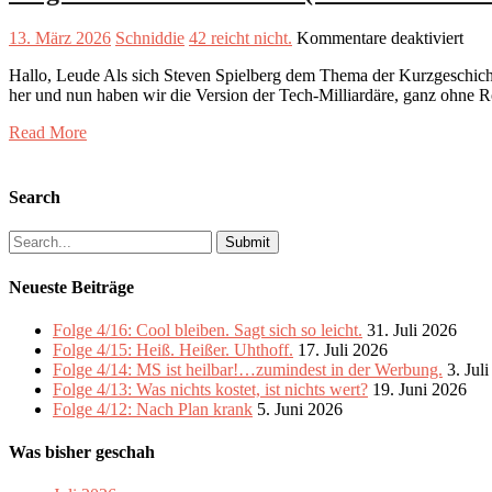
für
13. März 2026
Schniddie
42 reicht nicht.
Kommentare deaktiviert
Fol
Hallo, Leude Als sich Steven Spielberg dem Thema der Kurzgeschicht
4/6:
her und nun haben wir die Version der Tech-Milliardäre, ganz ohne 
42
reic
Read More
nich
(wa
KI
Ant
Search
hat,
aber
Search
selt
for:
die
Neueste Beiträge
rich
Fra
Folge 4/16: Cool bleiben. Sagt sich so leicht.
31. Juli 2026
Folge 4/15: Heiß. Heißer. Uhthoff.
17. Juli 2026
Folge 4/14: MS ist heilbar!…zumindest in der Werbung.
3. Jul
Folge 4/13: Was nichts kostet, ist nichts wert?
19. Juni 2026
Folge 4/12: Nach Plan krank
5. Juni 2026
Was bisher geschah