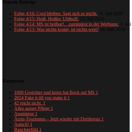
Neueste Beiträge
Folge 4/16: Cool bleiben. Sagt sich so leicht.
31. Juli 2026
Folge 4/15: Heiß. Heißer. Uhthoff.
17. Juli 2026
Folge 4/14: MS ist heilbar!…zumindest in der Werbung.
3. Jul
Folge 4/13: Was nichts kostet, ist nichts wert?
19. Juni 2026
Kategorien
1000 Gesichter und keins hat Bock auf MS
1
2024 Fake it till you make it
1
42 reicht nicht.
1
Alles ausser Pflege
1
Anamnese
1
Ärzte-Tourismus – Jetzt wieder mit Drehkreuz
1
Autsch!
1
Bauchgefühl
1