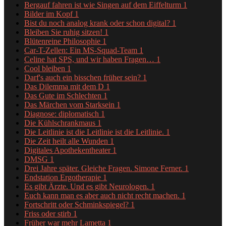
Bergauf fahren ist wie Singen auf dem Eiffelturm
1
Bilder im Kopf
1
Bist du noch analog krank oder schon digital?
1
Bleiben Sie ruhig sitzen!
1
Blütenreine Philosophie
1
Car-T-Zellen: Ein MS-Squad-Team
1
Celine hat SPS, und wir haben Fragen…
1
Cool bleiben
1
Darf's auch ein bisschen früher sein?
1
Das Dilemma mit dem D
1
Das Gute im Schlechten
1
Das Märchen vom Starksein
1
Diagnose: diplomatisch
1
Die Kühlschrankmaus
1
Die Leitlinie ist die Leitlinie ist die Leitlinie.
1
Die Zeit heilt alle Wunden
1
Digitales Apothekentheater
1
DMSG
1
Drei Jahre später. Gleiche Fragen. Simone Ferner.
1
Endstation Ergotherapie
1
Es gibt Ärzte. Und es gibt Neurologen.
1
Euch kann man es aber auch nicht recht machen.
1
Fortschritt oder Schminkspiegel?
1
Friss oder stirb
1
Früher war mehr Lametta
1