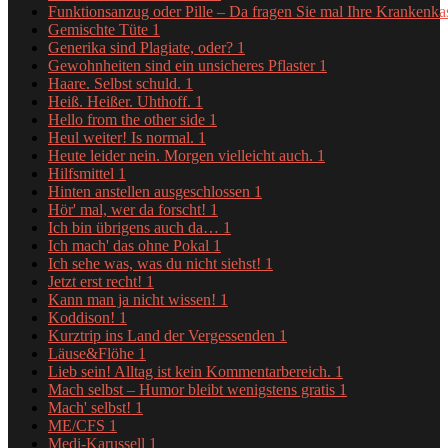
Funktionsanzug oder Pille – Da fragen Sie mal Ihre Krankenk
Gemischte Tüte
1
Generika sind Plagiate, oder?
1
Gewohnheiten sind ein unsicheres Pflaster
1
Haare. Selbst schuld.
1
Heiß. Heißer. Uhthoff.
1
Hello from the other side
1
Heul weiter! Is normal.
1
Heute leider nein. Morgen vielleicht auch.
1
Hilfsmittel
1
Hinten anstellen ausgeschlossen
1
Hör' mal, wer da forscht!
1
Ich bin übrigens auch da…
1
Ich mach' das ohne Pokal
1
Ich sehe was, was du nicht siehst!
1
Jetzt erst recht!
1
Kann man ja nicht wissen!
1
Koddison!
1
Kurztrip ins Land der Vergessenden
1
Läuse&Flöhe
1
Lieb sein! Alltag ist kein Kommentarbereich.
1
Mach selbst – Humor bleibt wenigstens gratis
1
Mach' selbst!
1
ME/CFS
1
Medi-Karussell
1