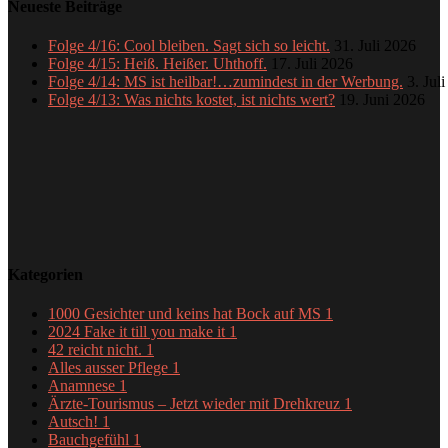
Neueste Beiträge
Folge 4/16: Cool bleiben. Sagt sich so leicht.
31. Juli 2026
Folge 4/15: Heiß. Heißer. Uhthoff.
17. Juli 2026
Folge 4/14: MS ist heilbar!…zumindest in der Werbung.
3. Jul
Folge 4/13: Was nichts kostet, ist nichts wert?
19. Juni 2026
Kategorien
1000 Gesichter und keins hat Bock auf MS
1
2024 Fake it till you make it
1
42 reicht nicht.
1
Alles ausser Pflege
1
Anamnese
1
Ärzte-Tourismus – Jetzt wieder mit Drehkreuz
1
Autsch!
1
Bauchgefühl
1