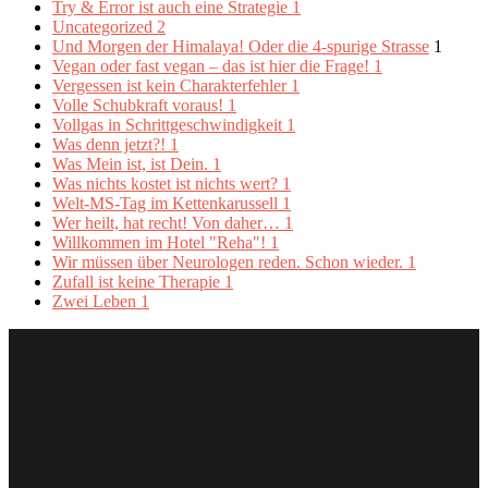
Try & Error ist auch eine Strategie
1
Uncategorized
2
Und Morgen der Himalaya! Oder die 4-spurige Strasse
1
Vegan oder fast vegan – das ist hier die Frage!
1
Vergessen ist kein Charakterfehler
1
Volle Schubkraft voraus!
1
Vollgas in Schrittgeschwindigkeit
1
Was denn jetzt?!
1
Was Mein ist, ist Dein.
1
Was nichts kostet ist nichts wert?
1
Welt-MS-Tag im Kettenkarussell
1
Wer heilt, hat recht! Von daher…
1
Willkommen im Hotel "Reha"!
1
Wir müssen über Neurologen reden. Schon wieder.
1
Zufall ist keine Therapie
1
Zwei Leben
1