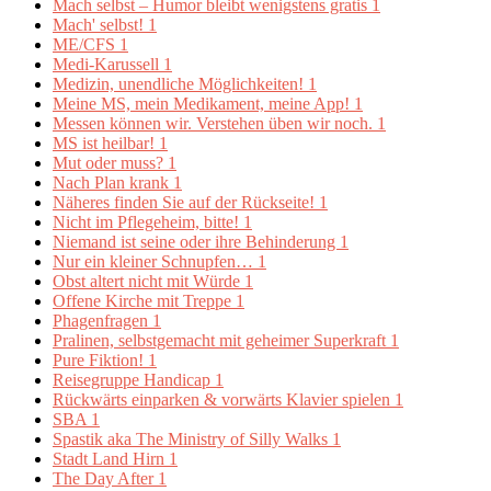
Mach selbst – Humor bleibt wenigstens gratis
1
Mach' selbst!
1
ME/CFS
1
Medi-Karussell
1
Medizin, unendliche Möglichkeiten!
1
Meine MS, mein Medikament, meine App!
1
Messen können wir. Verstehen üben wir noch.
1
MS ist heilbar!
1
Mut oder muss?
1
Nach Plan krank
1
Näheres finden Sie auf der Rückseite!
1
Nicht im Pflegeheim, bitte!
1
Niemand ist seine oder ihre Behinderung
1
Nur ein kleiner Schnupfen…
1
Obst altert nicht mit Würde
1
Offene Kirche mit Treppe
1
Phagenfragen
1
Pralinen, selbstgemacht mit geheimer Superkraft
1
Pure Fiktion!
1
Reisegruppe Handicap
1
Rückwärts einparken & vorwärts Klavier spielen
1
SBA
1
Spastik aka The Ministry of Silly Walks
1
Stadt Land Hirn
1
The Day After
1