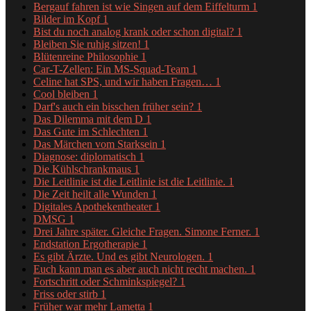
Bergauf fahren ist wie Singen auf dem Eiffelturm
1
Bilder im Kopf
1
Bist du noch analog krank oder schon digital?
1
Bleiben Sie ruhig sitzen!
1
Blütenreine Philosophie
1
Car-T-Zellen: Ein MS-Squad-Team
1
Celine hat SPS, und wir haben Fragen…
1
Cool bleiben
1
Darf's auch ein bisschen früher sein?
1
Das Dilemma mit dem D
1
Das Gute im Schlechten
1
Das Märchen vom Starksein
1
Diagnose: diplomatisch
1
Die Kühlschrankmaus
1
Die Leitlinie ist die Leitlinie ist die Leitlinie.
1
Die Zeit heilt alle Wunden
1
Digitales Apothekentheater
1
DMSG
1
Drei Jahre später. Gleiche Fragen. Simone Ferner.
1
Endstation Ergotherapie
1
Es gibt Ärzte. Und es gibt Neurologen.
1
Euch kann man es aber auch nicht recht machen.
1
Fortschritt oder Schminkspiegel?
1
Friss oder stirb
1
Früher war mehr Lametta
1