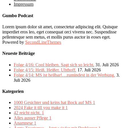
Impressum
Gumbo Podcast
Lorem ipsum dolor sit amet, consectetur adipiscing elit. Quisque
imperdiet eros leo, eget consequat orci viverra nec. Suspendisse
pellentesque sem metus, et mollis purus auctor in eoses eget.
Powered by
SecondLineThemes
Neueste Beiträge
Folge 4/16: Cool bleiben. Sagt sich so leicht.
31. Juli 2026
Folge 4/15: Heiß. Heißer. Uhthoff.
17. Juli 2026
Folge 4/14: MS ist heilbar!…zumindest in der Werbung.
3.
Juli 2026
Kategorien
1000 Gesichter und keins hat Bock auf MS
1
2024 Fake it till you make it
1
42 reicht nicht.
1
Alles ausser Pflege
1
Anamnese
1