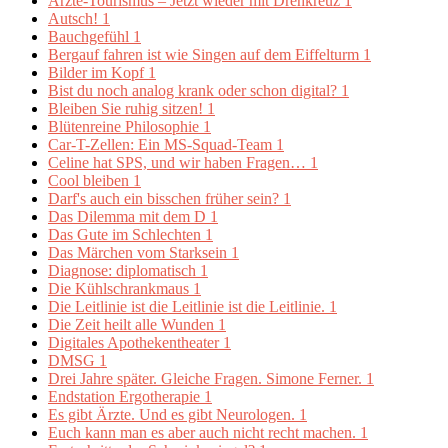
Ärzte-Tourismus – Jetzt wieder mit Drehkreuz
1
Autsch!
1
Bauchgefühl
1
Bergauf fahren ist wie Singen auf dem Eiffelturm
1
Bilder im Kopf
1
Bist du noch analog krank oder schon digital?
1
Bleiben Sie ruhig sitzen!
1
Blütenreine Philosophie
1
Car-T-Zellen: Ein MS-Squad-Team
1
Celine hat SPS, und wir haben Fragen…
1
Cool bleiben
1
Darf's auch ein bisschen früher sein?
1
Das Dilemma mit dem D
1
Das Gute im Schlechten
1
Das Märchen vom Starksein
1
Diagnose: diplomatisch
1
Die Kühlschrankmaus
1
Die Leitlinie ist die Leitlinie ist die Leitlinie.
1
Die Zeit heilt alle Wunden
1
Digitales Apothekentheater
1
DMSG
1
Drei Jahre später. Gleiche Fragen. Simone Ferner.
1
Endstation Ergotherapie
1
Es gibt Ärzte. Und es gibt Neurologen.
1
Euch kann man es aber auch nicht recht machen.
1