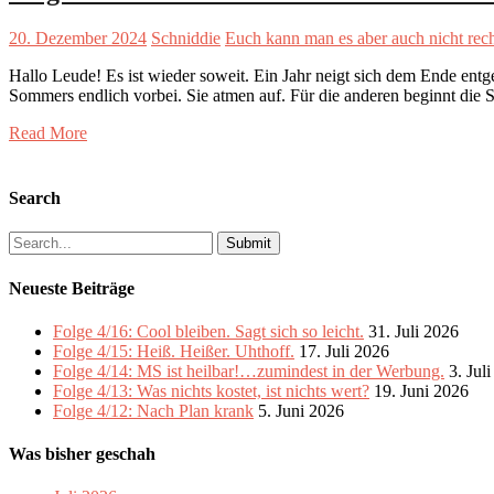
20. Dezember 2024
Schniddie
Euch kann man es aber auch nicht rec
Hallo Leude! Es ist wieder soweit. Ein Jahr neigt sich dem Ende ent
Sommers endlich vorbei. Sie atmen auf. Für die anderen beginnt die S
Read More
Search
Search
for:
Neueste Beiträge
Folge 4/16: Cool bleiben. Sagt sich so leicht.
31. Juli 2026
Folge 4/15: Heiß. Heißer. Uhthoff.
17. Juli 2026
Folge 4/14: MS ist heilbar!…zumindest in der Werbung.
3. Jul
Folge 4/13: Was nichts kostet, ist nichts wert?
19. Juni 2026
Folge 4/12: Nach Plan krank
5. Juni 2026
Was bisher geschah