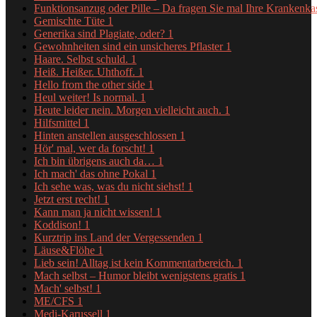
Funktionsanzug oder Pille – Da fragen Sie mal Ihre Krankenk
Gemischte Tüte
1
Generika sind Plagiate, oder?
1
Gewohnheiten sind ein unsicheres Pflaster
1
Haare. Selbst schuld.
1
Heiß. Heißer. Uhthoff.
1
Hello from the other side
1
Heul weiter! Is normal.
1
Heute leider nein. Morgen vielleicht auch.
1
Hilfsmittel
1
Hinten anstellen ausgeschlossen
1
Hör' mal, wer da forscht!
1
Ich bin übrigens auch da…
1
Ich mach' das ohne Pokal
1
Ich sehe was, was du nicht siehst!
1
Jetzt erst recht!
1
Kann man ja nicht wissen!
1
Koddison!
1
Kurztrip ins Land der Vergessenden
1
Läuse&Flöhe
1
Lieb sein! Alltag ist kein Kommentarbereich.
1
Mach selbst – Humor bleibt wenigstens gratis
1
Mach' selbst!
1
ME/CFS
1
Medi-Karussell
1