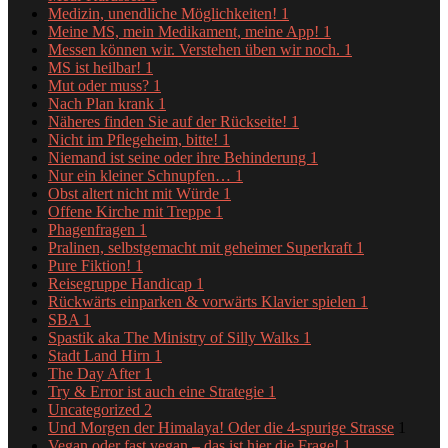
Medizin, unendliche Möglichkeiten!
1
Meine MS, mein Medikament, meine App!
1
Messen können wir. Verstehen üben wir noch.
1
MS ist heilbar!
1
Mut oder muss?
1
Nach Plan krank
1
Näheres finden Sie auf der Rückseite!
1
Nicht im Pflegeheim, bitte!
1
Niemand ist seine oder ihre Behinderung
1
Nur ein kleiner Schnupfen…
1
Obst altert nicht mit Würde
1
Offene Kirche mit Treppe
1
Phagenfragen
1
Pralinen, selbstgemacht mit geheimer Superkraft
1
Pure Fiktion!
1
Reisegruppe Handicap
1
Rückwärts einparken & vorwärts Klavier spielen
1
SBA
1
Spastik aka The Ministry of Silly Walks
1
Stadt Land Hirn
1
The Day After
1
Try & Error ist auch eine Strategie
1
Uncategorized
2
Und Morgen der Himalaya! Oder die 4-spurige Strasse
1
Vegan oder fast vegan – das ist hier die Frage!
1