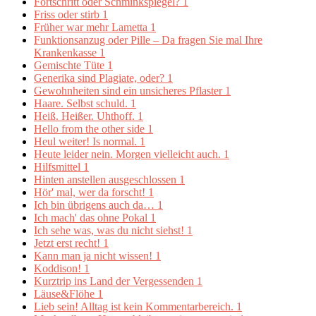
Fortschritt oder Schminkspiegel?
1
Friss oder stirb
1
Früher war mehr Lametta
1
Funktionsanzug oder Pille – Da fragen Sie mal Ihre
Krankenkasse
1
Gemischte Tüte
1
Generika sind Plagiate, oder?
1
Gewohnheiten sind ein unsicheres Pflaster
1
Haare. Selbst schuld.
1
Heiß. Heißer. Uhthoff.
1
Hello from the other side
1
Heul weiter! Is normal.
1
Heute leider nein. Morgen vielleicht auch.
1
Hilfsmittel
1
Hinten anstellen ausgeschlossen
1
Hör' mal, wer da forscht!
1
Ich bin übrigens auch da…
1
Ich mach' das ohne Pokal
1
Ich sehe was, was du nicht siehst!
1
Jetzt erst recht!
1
Kann man ja nicht wissen!
1
Koddison!
1
Kurztrip ins Land der Vergessenden
1
Läuse&Flöhe
1
Lieb sein! Alltag ist kein Kommentarbereich.
1