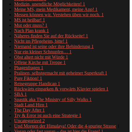
Medizin, unendliche Möglichkeiten!
1
Meine MS, mein Medikament, meine App!
1
Messen können wir. Verstehen üben wir noch.
1
MS ist heilbar!
1
Mut oder muss?
1
Nach Plan krank
1
Näheres finden Sie auf der Rückseite!
1
Nicht im Pflegeheim, bitte!
1
Niemand ist seine oder ihre Behinderung
1
Nur ein kleiner Schnupfen…
1
Obst altert nicht mit Würde
1
Offene Kirche mit Treppe
1
Phagenfragen
1
Pralinen, selbstgemacht mit geheimer Superkraft
1
Pure Fiktion!
1
Reisegruppe Handicap
1
Rückwärts einparken & vorwärts Klavier spielen
1
SBA
1
Spastik aka The Ministry of Silly Walks
1
Stadt Land Hirn
1
The Day After
1
Try & Error ist auch eine Strategie
1
Uncategorized
2
Und Morgen der Himalaya! Oder die 4-spurige Strasse
1
Vegan oder fast vegan – das ist hier die Frage!
1