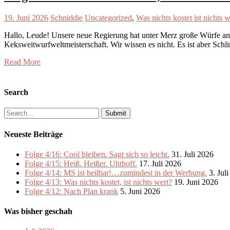
19. Juni 2026
Schniddie
Uncategorized
,
Was nichts kostet ist nichts w
Hallo, Leude! Unsere neue Regierung hat unter Merz große Würfe angek
Keksweitwurfweltmeisterschaft. Wir wissen es nicht. Es ist aber Sc
Read More
Search
Search
for:
Neueste Beiträge
Folge 4/16: Cool bleiben. Sagt sich so leicht.
31. Juli 2026
Folge 4/15: Heiß. Heißer. Uhthoff.
17. Juli 2026
Folge 4/14: MS ist heilbar!…zumindest in der Werbung.
3. Jul
Folge 4/13: Was nichts kostet, ist nichts wert?
19. Juni 2026
Folge 4/12: Nach Plan krank
5. Juni 2026
Was bisher geschah