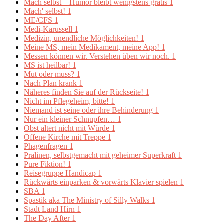
Mach selbst – Humor bleibt wenigstens gratis
1
Mach' selbst!
1
ME/CFS
1
Medi-Karussell
1
Medizin, unendliche Möglichkeiten!
1
Meine MS, mein Medikament, meine App!
1
Messen können wir. Verstehen üben wir noch.
1
MS ist heilbar!
1
Mut oder muss?
1
Nach Plan krank
1
Näheres finden Sie auf der Rückseite!
1
Nicht im Pflegeheim, bitte!
1
Niemand ist seine oder ihre Behinderung
1
Nur ein kleiner Schnupfen…
1
Obst altert nicht mit Würde
1
Offene Kirche mit Treppe
1
Phagenfragen
1
Pralinen, selbstgemacht mit geheimer Superkraft
1
Pure Fiktion!
1
Reisegruppe Handicap
1
Rückwärts einparken & vorwärts Klavier spielen
1
SBA
1
Spastik aka The Ministry of Silly Walks
1
Stadt Land Hirn
1
The Day After
1