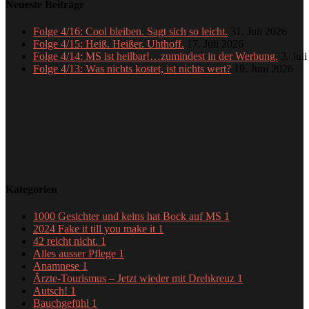
Neueste Beiträge
Folge 4/16: Cool bleiben. Sagt sich so leicht.
31. Juli 2026
Folge 4/15: Heiß. Heißer. Uhthoff.
17. Juli 2026
Folge 4/14: MS ist heilbar!…zumindest in der Werbung.
3. Jul
Folge 4/13: Was nichts kostet, ist nichts wert?
19. Juni 2026
Kategorien
1000 Gesichter und keins hat Bock auf MS
1
2024 Fake it till you make it
1
42 reicht nicht.
1
Alles ausser Pflege
1
Anamnese
1
Ärzte-Tourismus – Jetzt wieder mit Drehkreuz
1
Autsch!
1
Bauchgefühl
1