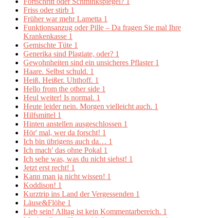
Fortschritt oder Schminkspiegel?
1
Friss oder stirb
1
Früher war mehr Lametta
1
Funktionsanzug oder Pille – Da fragen Sie mal Ihre
Krankenkasse
1
Gemischte Tüte
1
Generika sind Plagiate, oder?
1
Gewohnheiten sind ein unsicheres Pflaster
1
Haare. Selbst schuld.
1
Heiß. Heißer. Uhthoff.
1
Hello from the other side
1
Heul weiter! Is normal.
1
Heute leider nein. Morgen vielleicht auch.
1
Hilfsmittel
1
Hinten anstellen ausgeschlossen
1
Hör' mal, wer da forscht!
1
Ich bin übrigens auch da…
1
Ich mach' das ohne Pokal
1
Ich sehe was, was du nicht siehst!
1
Jetzt erst recht!
1
Kann man ja nicht wissen!
1
Koddison!
1
Kurztrip ins Land der Vergessenden
1
Läuse&Flöhe
1
Lieb sein! Alltag ist kein Kommentarbereich.
1