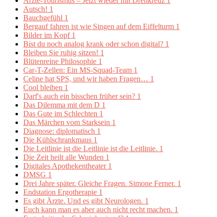
Ärzte-Tourismus – Jetzt wieder mit Drehkreuz
1
Autsch!
1
Bauchgefühl
1
Bergauf fahren ist wie Singen auf dem Eiffelturm
1
Bilder im Kopf
1
Bist du noch analog krank oder schon digital?
1
Bleiben Sie ruhig sitzen!
1
Blütenreine Philosophie
1
Car-T-Zellen: Ein MS-Squad-Team
1
Celine hat SPS, und wir haben Fragen…
1
Cool bleiben
1
Darf's auch ein bisschen früher sein?
1
Das Dilemma mit dem D
1
Das Gute im Schlechten
1
Das Märchen vom Starksein
1
Diagnose: diplomatisch
1
Die Kühlschrankmaus
1
Die Leitlinie ist die Leitlinie ist die Leitlinie.
1
Die Zeit heilt alle Wunden
1
Digitales Apothekentheater
1
DMSG
1
Drei Jahre später. Gleiche Fragen. Simone Ferner.
1
Endstation Ergotherapie
1
Es gibt Ärzte. Und es gibt Neurologen.
1
Euch kann man es aber auch nicht recht machen.
1