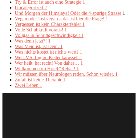
Try & Error ist auch eine Strategie
1
Uncategorized
2
Und Morgen der Himalaya! Oder die 4-spurige Strasse
1
Vegan oder fast vegan – das ist hier die Frage!
1
Vergessen ist kein Charakterfehler
1
Volle Schubkraft voraus!
1
Vollgas in Schrittgeschwindigkeit
1
Was denn jetzt?!
1
Was Mein ist, ist Dein.
1
Was nichts kostet ist nichts wert?
1
Welt-MS-Tag im Kettenkarussell
1
Wer heilt, hat recht! Von daher…
1
Willkommen im Hotel "Reha"!
1
Wir müssen über Neurologen reden. Schon wieder.
1
Zufall ist keine Therapie
1
Zwei Leben
1