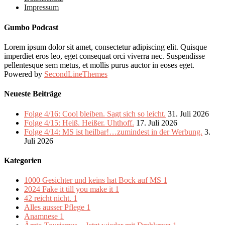
Impressum
Gumbo Podcast
Lorem ipsum dolor sit amet, consectetur adipiscing elit. Quisque
imperdiet eros leo, eget consequat orci viverra nec. Suspendisse
pellentesque sem metus, et mollis purus auctor in eoses eget.
Powered by
SecondLineThemes
Neueste Beiträge
Folge 4/16: Cool bleiben. Sagt sich so leicht.
31. Juli 2026
Folge 4/15: Heiß. Heißer. Uhthoff.
17. Juli 2026
Folge 4/14: MS ist heilbar!…zumindest in der Werbung.
3.
Juli 2026
Kategorien
1000 Gesichter und keins hat Bock auf MS
1
2024 Fake it till you make it
1
42 reicht nicht.
1
Alles ausser Pflege
1
Anamnese
1