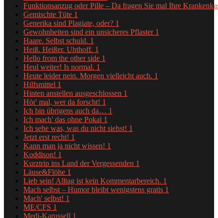
Funktionsanzug oder Pille – Da fragen Sie mal Ihre Krankenk
Gemischte Tüte
1
Generika sind Plagiate, oder?
1
Gewohnheiten sind ein unsicheres Pflaster
1
Haare. Selbst schuld.
1
Heiß. Heißer. Uhthoff.
1
Hello from the other side
1
Heul weiter! Is normal.
1
Heute leider nein. Morgen vielleicht auch.
1
Hilfsmittel
1
Hinten anstellen ausgeschlossen
1
Hör' mal, wer da forscht!
1
Ich bin übrigens auch da…
1
Ich mach' das ohne Pokal
1
Ich sehe was, was du nicht siehst!
1
Jetzt erst recht!
1
Kann man ja nicht wissen!
1
Koddison!
1
Kurztrip ins Land der Vergessenden
1
Läuse&Flöhe
1
Lieb sein! Alltag ist kein Kommentarbereich.
1
Mach selbst – Humor bleibt wenigstens gratis
1
Mach' selbst!
1
ME/CFS
1
Medi-Karussell
1