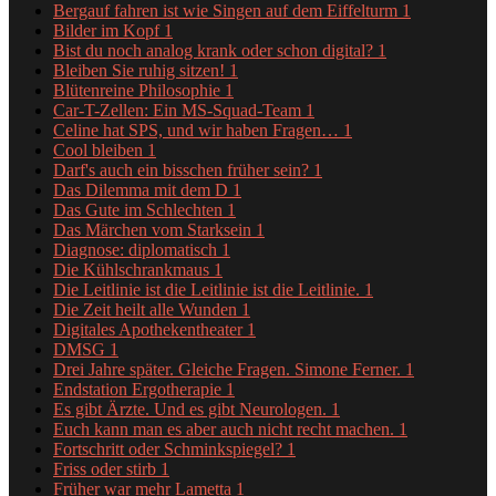
Bergauf fahren ist wie Singen auf dem Eiffelturm
1
Bilder im Kopf
1
Bist du noch analog krank oder schon digital?
1
Bleiben Sie ruhig sitzen!
1
Blütenreine Philosophie
1
Car-T-Zellen: Ein MS-Squad-Team
1
Celine hat SPS, und wir haben Fragen…
1
Cool bleiben
1
Darf's auch ein bisschen früher sein?
1
Das Dilemma mit dem D
1
Das Gute im Schlechten
1
Das Märchen vom Starksein
1
Diagnose: diplomatisch
1
Die Kühlschrankmaus
1
Die Leitlinie ist die Leitlinie ist die Leitlinie.
1
Die Zeit heilt alle Wunden
1
Digitales Apothekentheater
1
DMSG
1
Drei Jahre später. Gleiche Fragen. Simone Ferner.
1
Endstation Ergotherapie
1
Es gibt Ärzte. Und es gibt Neurologen.
1
Euch kann man es aber auch nicht recht machen.
1
Fortschritt oder Schminkspiegel?
1
Friss oder stirb
1
Früher war mehr Lametta
1