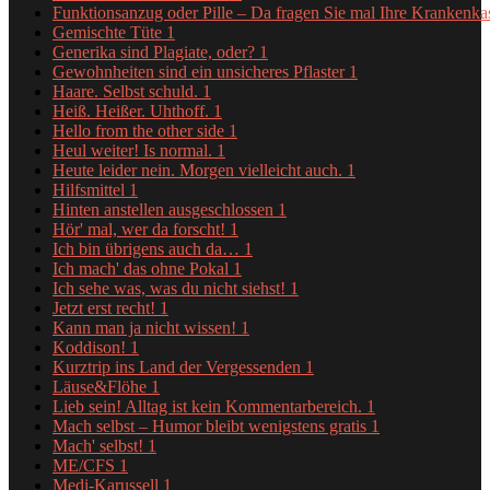
Funktionsanzug oder Pille – Da fragen Sie mal Ihre Krankenk
Gemischte Tüte
1
Generika sind Plagiate, oder?
1
Gewohnheiten sind ein unsicheres Pflaster
1
Haare. Selbst schuld.
1
Heiß. Heißer. Uhthoff.
1
Hello from the other side
1
Heul weiter! Is normal.
1
Heute leider nein. Morgen vielleicht auch.
1
Hilfsmittel
1
Hinten anstellen ausgeschlossen
1
Hör' mal, wer da forscht!
1
Ich bin übrigens auch da…
1
Ich mach' das ohne Pokal
1
Ich sehe was, was du nicht siehst!
1
Jetzt erst recht!
1
Kann man ja nicht wissen!
1
Koddison!
1
Kurztrip ins Land der Vergessenden
1
Läuse&Flöhe
1
Lieb sein! Alltag ist kein Kommentarbereich.
1
Mach selbst – Humor bleibt wenigstens gratis
1
Mach' selbst!
1
ME/CFS
1
Medi-Karussell
1