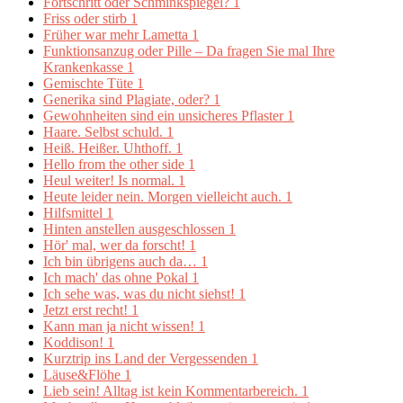
Fortschritt oder Schminkspiegel?
1
Friss oder stirb
1
Früher war mehr Lametta
1
Funktionsanzug oder Pille – Da fragen Sie mal Ihre
Krankenkasse
1
Gemischte Tüte
1
Generika sind Plagiate, oder?
1
Gewohnheiten sind ein unsicheres Pflaster
1
Haare. Selbst schuld.
1
Heiß. Heißer. Uhthoff.
1
Hello from the other side
1
Heul weiter! Is normal.
1
Heute leider nein. Morgen vielleicht auch.
1
Hilfsmittel
1
Hinten anstellen ausgeschlossen
1
Hör' mal, wer da forscht!
1
Ich bin übrigens auch da…
1
Ich mach' das ohne Pokal
1
Ich sehe was, was du nicht siehst!
1
Jetzt erst recht!
1
Kann man ja nicht wissen!
1
Koddison!
1
Kurztrip ins Land der Vergessenden
1
Läuse&Flöhe
1
Lieb sein! Alltag ist kein Kommentarbereich.
1