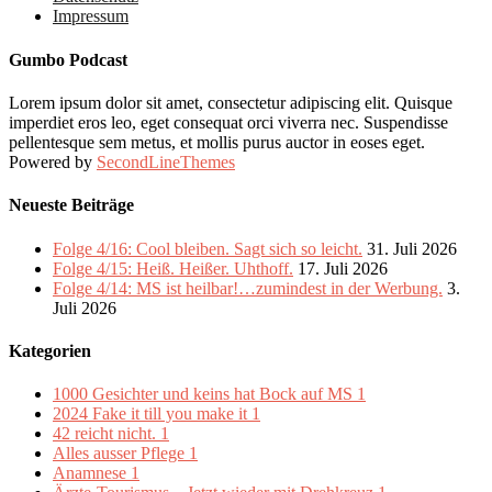
Impressum
Gumbo Podcast
Lorem ipsum dolor sit amet, consectetur adipiscing elit. Quisque
imperdiet eros leo, eget consequat orci viverra nec. Suspendisse
pellentesque sem metus, et mollis purus auctor in eoses eget.
Powered by
SecondLineThemes
Neueste Beiträge
Folge 4/16: Cool bleiben. Sagt sich so leicht.
31. Juli 2026
Folge 4/15: Heiß. Heißer. Uhthoff.
17. Juli 2026
Folge 4/14: MS ist heilbar!…zumindest in der Werbung.
3.
Juli 2026
Kategorien
1000 Gesichter und keins hat Bock auf MS
1
2024 Fake it till you make it
1
42 reicht nicht.
1
Alles ausser Pflege
1
Anamnese
1