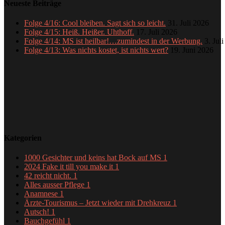
Neueste Beiträge
Folge 4/16: Cool bleiben. Sagt sich so leicht.
31. Juli 2026
Folge 4/15: Heiß. Heißer. Uhthoff.
17. Juli 2026
Folge 4/14: MS ist heilbar!…zumindest in der Werbung.
3. Jul
Folge 4/13: Was nichts kostet, ist nichts wert?
19. Juni 2026
Kategorien
1000 Gesichter und keins hat Bock auf MS
1
2024 Fake it till you make it
1
42 reicht nicht.
1
Alles ausser Pflege
1
Anamnese
1
Ärzte-Tourismus – Jetzt wieder mit Drehkreuz
1
Autsch!
1
Bauchgefühl
1