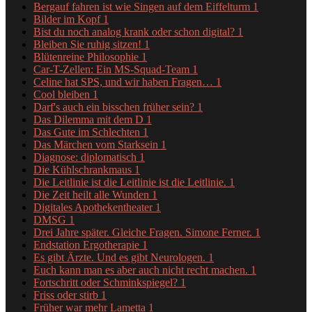
Bergauf fahren ist wie Singen auf dem Eiffelturm
1
Bilder im Kopf
1
Bist du noch analog krank oder schon digital?
1
Bleiben Sie ruhig sitzen!
1
Blütenreine Philosophie
1
Car-T-Zellen: Ein MS-Squad-Team
1
Celine hat SPS, und wir haben Fragen…
1
Cool bleiben
1
Darf's auch ein bisschen früher sein?
1
Das Dilemma mit dem D
1
Das Gute im Schlechten
1
Das Märchen vom Starksein
1
Diagnose: diplomatisch
1
Die Kühlschrankmaus
1
Die Leitlinie ist die Leitlinie ist die Leitlinie.
1
Die Zeit heilt alle Wunden
1
Digitales Apothekentheater
1
DMSG
1
Drei Jahre später. Gleiche Fragen. Simone Ferner.
1
Endstation Ergotherapie
1
Es gibt Ärzte. Und es gibt Neurologen.
1
Euch kann man es aber auch nicht recht machen.
1
Fortschritt oder Schminkspiegel?
1
Friss oder stirb
1
Früher war mehr Lametta
1