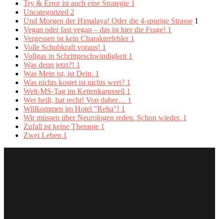
Try & Error ist auch eine Strategie
1
Uncategorized
2
Und Morgen der Himalaya! Oder die 4-spurige Strasse
1
Vegan oder fast vegan – das ist hier die Frage!
1
Vergessen ist kein Charakterfehler
1
Volle Schubkraft voraus!
1
Vollgas in Schrittgeschwindigkeit
1
Was denn jetzt?!
1
Was Mein ist, ist Dein.
1
Was nichts kostet ist nichts wert?
1
Welt-MS-Tag im Kettenkarussell
1
Wer heilt, hat recht! Von daher…
1
Willkommen im Hotel "Reha"!
1
Wir müssen über Neurologen reden. Schon wieder.
1
Zufall ist keine Therapie
1
Zwei Leben
1