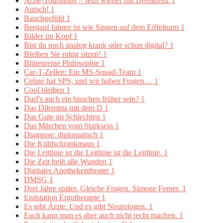
Ärzte-Tourismus – Jetzt wieder mit Drehkreuz
1
Autsch!
1
Bauchgefühl
1
Bergauf fahren ist wie Singen auf dem Eiffelturm
1
Bilder im Kopf
1
Bist du noch analog krank oder schon digital?
1
Bleiben Sie ruhig sitzen!
1
Blütenreine Philosophie
1
Car-T-Zellen: Ein MS-Squad-Team
1
Celine hat SPS, und wir haben Fragen…
1
Cool bleiben
1
Darf's auch ein bisschen früher sein?
1
Das Dilemma mit dem D
1
Das Gute im Schlechten
1
Das Märchen vom Starksein
1
Diagnose: diplomatisch
1
Die Kühlschrankmaus
1
Die Leitlinie ist die Leitlinie ist die Leitlinie.
1
Die Zeit heilt alle Wunden
1
Digitales Apothekentheater
1
DMSG
1
Drei Jahre später. Gleiche Fragen. Simone Ferner.
1
Endstation Ergotherapie
1
Es gibt Ärzte. Und es gibt Neurologen.
1
Euch kann man es aber auch nicht recht machen.
1