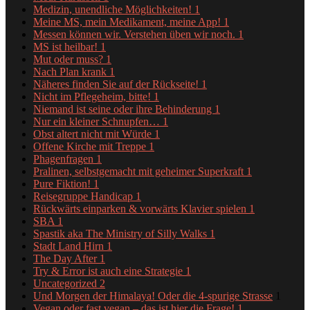
Medizin, unendliche Möglichkeiten!
1
Meine MS, mein Medikament, meine App!
1
Messen können wir. Verstehen üben wir noch.
1
MS ist heilbar!
1
Mut oder muss?
1
Nach Plan krank
1
Näheres finden Sie auf der Rückseite!
1
Nicht im Pflegeheim, bitte!
1
Niemand ist seine oder ihre Behinderung
1
Nur ein kleiner Schnupfen…
1
Obst altert nicht mit Würde
1
Offene Kirche mit Treppe
1
Phagenfragen
1
Pralinen, selbstgemacht mit geheimer Superkraft
1
Pure Fiktion!
1
Reisegruppe Handicap
1
Rückwärts einparken & vorwärts Klavier spielen
1
SBA
1
Spastik aka The Ministry of Silly Walks
1
Stadt Land Hirn
1
The Day After
1
Try & Error ist auch eine Strategie
1
Uncategorized
2
Und Morgen der Himalaya! Oder die 4-spurige Strasse
1
Vegan oder fast vegan – das ist hier die Frage!
1