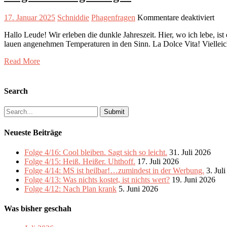
für
17. Januar 2025
Schniddie
Phagenfragen
Kommentare deaktiviert
Fol
Hallo Leude! Wir erleben die dunkle Jahreszeit. Hier, wo ich lebe, i
3/2:
lauen angenehmen Temperaturen in den Sinn. La Dolce Vita! Viellei
Pha
Read More
Search
Search
for:
Neueste Beiträge
Folge 4/16: Cool bleiben. Sagt sich so leicht.
31. Juli 2026
Folge 4/15: Heiß. Heißer. Uhthoff.
17. Juli 2026
Folge 4/14: MS ist heilbar!…zumindest in der Werbung.
3. Jul
Folge 4/13: Was nichts kostet, ist nichts wert?
19. Juni 2026
Folge 4/12: Nach Plan krank
5. Juni 2026
Was bisher geschah