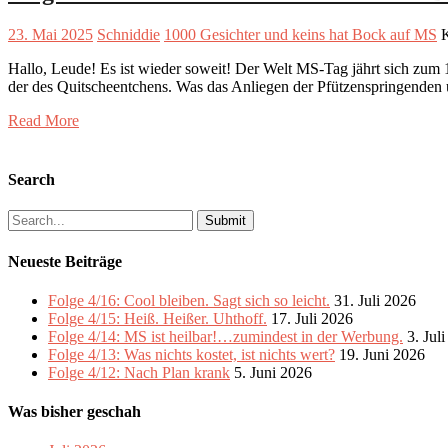
23. Mai 2025
Schniddie
1000 Gesichter und keins hat Bock auf MS
K
Hallo, Leude! Es ist wieder soweit! Der Welt MS-Tag jährt sich zum 1
der des Quitscheentchens. Was das Anliegen der Pfützenspringenden 
Read More
Search
Search
for:
Neueste Beiträge
Folge 4/16: Cool bleiben. Sagt sich so leicht.
31. Juli 2026
Folge 4/15: Heiß. Heißer. Uhthoff.
17. Juli 2026
Folge 4/14: MS ist heilbar!…zumindest in der Werbung.
3. Jul
Folge 4/13: Was nichts kostet, ist nichts wert?
19. Juni 2026
Folge 4/12: Nach Plan krank
5. Juni 2026
Was bisher geschah