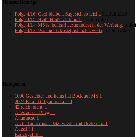
Neueste Beiträge
Folge 4/16: Cool bleiben. Sagt sich so leicht.
31. Juli 2026
Folge 4/15: Heiß. Heißer. Uhthoff.
17. Juli 2026
Folge 4/14: MS ist heilbar!…zumindest in der Werbung.
3. Jul
Folge 4/13: Was nichts kostet, ist nichts wert?
19. Juni 2026
Kategorien
1000 Gesichter und keins hat Bock auf MS
1
2024 Fake it till you make it
1
42 reicht nicht.
1
Alles ausser Pflege
1
Anamnese
1
Ärzte-Tourismus – Jetzt wieder mit Drehkreuz
1
Autsch!
1
Bauchgefühl
1