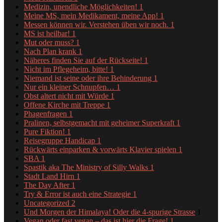
Medizin, unendliche Möglichkeiten!
1
Meine MS, mein Medikament, meine App!
1
Messen können wir. Verstehen üben wir noch.
1
MS ist heilbar!
1
Mut oder muss?
1
Nach Plan krank
1
Näheres finden Sie auf der Rückseite!
1
Nicht im Pflegeheim, bitte!
1
Niemand ist seine oder ihre Behinderung
1
Nur ein kleiner Schnupfen…
1
Obst altert nicht mit Würde
1
Offene Kirche mit Treppe
1
Phagenfragen
1
Pralinen, selbstgemacht mit geheimer Superkraft
1
Pure Fiktion!
1
Reisegruppe Handicap
1
Rückwärts einparken & vorwärts Klavier spielen
1
SBA
1
Spastik aka The Ministry of Silly Walks
1
Stadt Land Hirn
1
The Day After
1
Try & Error ist auch eine Strategie
1
Uncategorized
2
Und Morgen der Himalaya! Oder die 4-spurige Strasse
1
Vegan oder fast vegan – das ist hier die Frage!
1