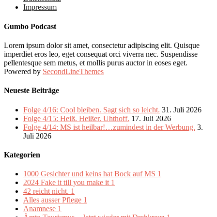
Impressum
Gumbo Podcast
Lorem ipsum dolor sit amet, consectetur adipiscing elit. Quisque
imperdiet eros leo, eget consequat orci viverra nec. Suspendisse
pellentesque sem metus, et mollis purus auctor in eoses eget.
Powered by
SecondLineThemes
Neueste Beiträge
Folge 4/16: Cool bleiben. Sagt sich so leicht.
31. Juli 2026
Folge 4/15: Heiß. Heißer. Uhthoff.
17. Juli 2026
Folge 4/14: MS ist heilbar!…zumindest in der Werbung.
3.
Juli 2026
Kategorien
1000 Gesichter und keins hat Bock auf MS
1
2024 Fake it till you make it
1
42 reicht nicht.
1
Alles ausser Pflege
1
Anamnese
1