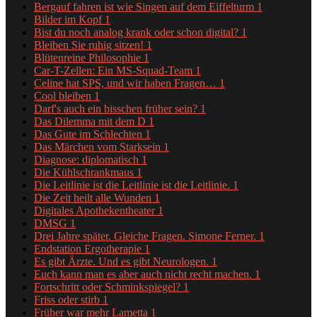
Bergauf fahren ist wie Singen auf dem Eiffelturm
1
Bilder im Kopf
1
Bist du noch analog krank oder schon digital?
1
Bleiben Sie ruhig sitzen!
1
Blütenreine Philosophie
1
Car-T-Zellen: Ein MS-Squad-Team
1
Celine hat SPS, und wir haben Fragen…
1
Cool bleiben
1
Darf's auch ein bisschen früher sein?
1
Das Dilemma mit dem D
1
Das Gute im Schlechten
1
Das Märchen vom Starksein
1
Diagnose: diplomatisch
1
Die Kühlschrankmaus
1
Die Leitlinie ist die Leitlinie ist die Leitlinie.
1
Die Zeit heilt alle Wunden
1
Digitales Apothekentheater
1
DMSG
1
Drei Jahre später. Gleiche Fragen. Simone Ferner.
1
Endstation Ergotherapie
1
Es gibt Ärzte. Und es gibt Neurologen.
1
Euch kann man es aber auch nicht recht machen.
1
Fortschritt oder Schminkspiegel?
1
Friss oder stirb
1
Früher war mehr Lametta
1