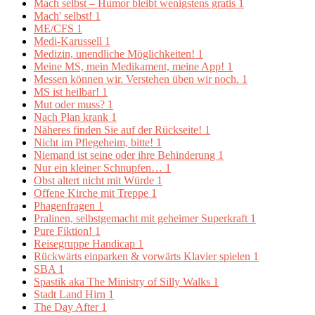
Mach selbst – Humor bleibt wenigstens gratis
1
Mach' selbst!
1
ME/CFS
1
Medi-Karussell
1
Medizin, unendliche Möglichkeiten!
1
Meine MS, mein Medikament, meine App!
1
Messen können wir. Verstehen üben wir noch.
1
MS ist heilbar!
1
Mut oder muss?
1
Nach Plan krank
1
Näheres finden Sie auf der Rückseite!
1
Nicht im Pflegeheim, bitte!
1
Niemand ist seine oder ihre Behinderung
1
Nur ein kleiner Schnupfen…
1
Obst altert nicht mit Würde
1
Offene Kirche mit Treppe
1
Phagenfragen
1
Pralinen, selbstgemacht mit geheimer Superkraft
1
Pure Fiktion!
1
Reisegruppe Handicap
1
Rückwärts einparken & vorwärts Klavier spielen
1
SBA
1
Spastik aka The Ministry of Silly Walks
1
Stadt Land Hirn
1
The Day After
1