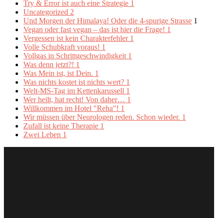
Try & Error ist auch eine Strategie
1
Uncategorized
2
Und Morgen der Himalaya! Oder die 4-spurige Strasse
1
Vegan oder fast vegan – das ist hier die Frage!
1
Vergessen ist kein Charakterfehler
1
Volle Schubkraft voraus!
1
Vollgas in Schrittgeschwindigkeit
1
Was denn jetzt?!
1
Was Mein ist, ist Dein.
1
Was nichts kostet ist nichts wert?
1
Welt-MS-Tag im Kettenkarussell
1
Wer heilt, hat recht! Von daher…
1
Willkommen im Hotel "Reha"!
1
Wir müssen über Neurologen reden. Schon wieder.
1
Zufall ist keine Therapie
1
Zwei Leben
1