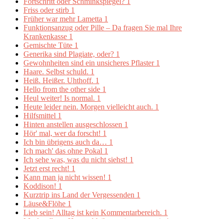
Fortschritt oder Schminkspiegel?
1
Friss oder stirb
1
Früher war mehr Lametta
1
Funktionsanzug oder Pille – Da fragen Sie mal Ihre
Krankenkasse
1
Gemischte Tüte
1
Generika sind Plagiate, oder?
1
Gewohnheiten sind ein unsicheres Pflaster
1
Haare. Selbst schuld.
1
Heiß. Heißer. Uhthoff.
1
Hello from the other side
1
Heul weiter! Is normal.
1
Heute leider nein. Morgen vielleicht auch.
1
Hilfsmittel
1
Hinten anstellen ausgeschlossen
1
Hör' mal, wer da forscht!
1
Ich bin übrigens auch da…
1
Ich mach' das ohne Pokal
1
Ich sehe was, was du nicht siehst!
1
Jetzt erst recht!
1
Kann man ja nicht wissen!
1
Koddison!
1
Kurztrip ins Land der Vergessenden
1
Läuse&Flöhe
1
Lieb sein! Alltag ist kein Kommentarbereich.
1