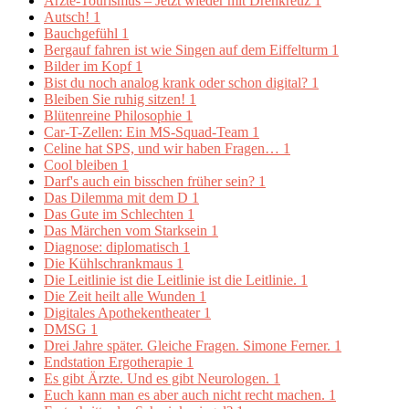
Ärzte-Tourismus – Jetzt wieder mit Drehkreuz
1
Autsch!
1
Bauchgefühl
1
Bergauf fahren ist wie Singen auf dem Eiffelturm
1
Bilder im Kopf
1
Bist du noch analog krank oder schon digital?
1
Bleiben Sie ruhig sitzen!
1
Blütenreine Philosophie
1
Car-T-Zellen: Ein MS-Squad-Team
1
Celine hat SPS, und wir haben Fragen…
1
Cool bleiben
1
Darf's auch ein bisschen früher sein?
1
Das Dilemma mit dem D
1
Das Gute im Schlechten
1
Das Märchen vom Starksein
1
Diagnose: diplomatisch
1
Die Kühlschrankmaus
1
Die Leitlinie ist die Leitlinie ist die Leitlinie.
1
Die Zeit heilt alle Wunden
1
Digitales Apothekentheater
1
DMSG
1
Drei Jahre später. Gleiche Fragen. Simone Ferner.
1
Endstation Ergotherapie
1
Es gibt Ärzte. Und es gibt Neurologen.
1
Euch kann man es aber auch nicht recht machen.
1