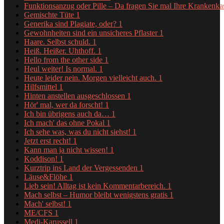
Funktionsanzug oder Pille – Da fragen Sie mal Ihre Krankenk
Gemischte Tüte
1
Generika sind Plagiate, oder?
1
Gewohnheiten sind ein unsicheres Pflaster
1
Haare. Selbst schuld.
1
Heiß. Heißer. Uhthoff.
1
Hello from the other side
1
Heul weiter! Is normal.
1
Heute leider nein. Morgen vielleicht auch.
1
Hilfsmittel
1
Hinten anstellen ausgeschlossen
1
Hör' mal, wer da forscht!
1
Ich bin übrigens auch da…
1
Ich mach' das ohne Pokal
1
Ich sehe was, was du nicht siehst!
1
Jetzt erst recht!
1
Kann man ja nicht wissen!
1
Koddison!
1
Kurztrip ins Land der Vergessenden
1
Läuse&Flöhe
1
Lieb sein! Alltag ist kein Kommentarbereich.
1
Mach selbst – Humor bleibt wenigstens gratis
1
Mach' selbst!
1
ME/CFS
1
Medi-Karussell
1