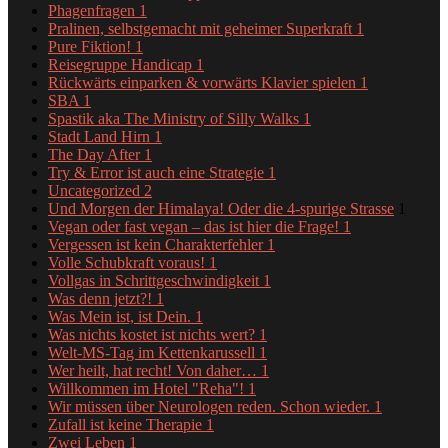
Phagenfragen
1
Pralinen, selbstgemacht mit geheimer Superkraft
1
Pure Fiktion!
1
Reisegruppe Handicap
1
Rückwärts einparken & vorwärts Klavier spielen
1
SBA
1
Spastik aka The Ministry of Silly Walks
1
Stadt Land Hirn
1
The Day After
1
Try & Error ist auch eine Strategie
1
Uncategorized
2
Und Morgen der Himalaya! Oder die 4-spurige Strasse
1
Vegan oder fast vegan – das ist hier die Frage!
1
Vergessen ist kein Charakterfehler
1
Volle Schubkraft voraus!
1
Vollgas in Schrittgeschwindigkeit
1
Was denn jetzt?!
1
Was Mein ist, ist Dein.
1
Was nichts kostet ist nichts wert?
1
Welt-MS-Tag im Kettenkarussell
1
Wer heilt, hat recht! Von daher…
1
Willkommen im Hotel "Reha"!
1
Wir müssen über Neurologen reden. Schon wieder.
1
Zufall ist keine Therapie
1
Zwei Leben
1