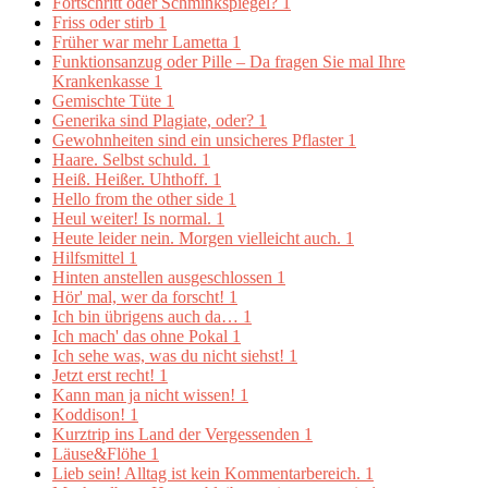
Fortschritt oder Schminkspiegel?
1
Friss oder stirb
1
Früher war mehr Lametta
1
Funktionsanzug oder Pille – Da fragen Sie mal Ihre
Krankenkasse
1
Gemischte Tüte
1
Generika sind Plagiate, oder?
1
Gewohnheiten sind ein unsicheres Pflaster
1
Haare. Selbst schuld.
1
Heiß. Heißer. Uhthoff.
1
Hello from the other side
1
Heul weiter! Is normal.
1
Heute leider nein. Morgen vielleicht auch.
1
Hilfsmittel
1
Hinten anstellen ausgeschlossen
1
Hör' mal, wer da forscht!
1
Ich bin übrigens auch da…
1
Ich mach' das ohne Pokal
1
Ich sehe was, was du nicht siehst!
1
Jetzt erst recht!
1
Kann man ja nicht wissen!
1
Koddison!
1
Kurztrip ins Land der Vergessenden
1
Läuse&Flöhe
1
Lieb sein! Alltag ist kein Kommentarbereich.
1