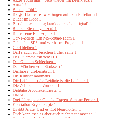
Ärzte-Tourismus – Jetzt wieder mit Drehkreuz
1
Autsch!
1
Bauchgefühl
1
Bergauf fahren ist wie Singen auf dem Eiffelturm
1
Bilder im Kopf
1
Bist du noch analog krank oder schon digital?
1
Bleiben Sie ruhig sitzen!
1
Blütenreine Philosophie
1
Car-T-Zellen: Ein MS-Squad-Team
1
Celine hat SPS, und wir haben Fragen…
1
Cool bleiben
1
Darf's auch ein bisschen früher sein?
1
Das Dilemma mit dem D
1
Das Gute im Schlechten
1
Das Märchen vom Starksein
1
Diagnose: diplomatisch
1
Die Kühlschrankmaus
1
Die Leitlinie ist die Leitlinie ist die Leitlinie.
1
Die Zeit heilt alle Wunden
1
Digitales Apothekentheater
1
DMSG
1
Drei Jahre später. Gleiche Fragen. Simone Ferner.
1
Endstation Ergotherapie
1
Es gibt Ärzte. Und es gibt Neurologen.
1
Euch kann man es aber auch nicht recht machen.
1