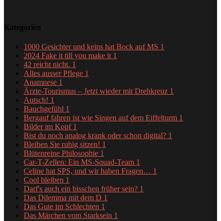
Kategorien
1000 Gesichter und keins hat Bock auf MS
1
2024 Fake it till you make it
1
42 reicht nicht.
1
Alles ausser Pflege
1
Anamnese
1
Ärzte-Tourismus – Jetzt wieder mit Drehkreuz
1
Autsch!
1
Bauchgefühl
1
Bergauf fahren ist wie Singen auf dem Eiffelturm
1
Bilder im Kopf
1
Bist du noch analog krank oder schon digital?
1
Bleiben Sie ruhig sitzen!
1
Blütenreine Philosophie
1
Car-T-Zellen: Ein MS-Squad-Team
1
Celine hat SPS, und wir haben Fragen…
1
Cool bleiben
1
Darf's auch ein bisschen früher sein?
1
Das Dilemma mit dem D
1
Das Gute im Schlechten
1
Das Märchen vom Starksein
1