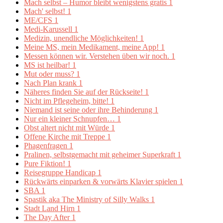
Mach selbst – Humor bleibt wenigstens gratis
1
Mach' selbst!
1
ME/CFS
1
Medi-Karussell
1
Medizin, unendliche Möglichkeiten!
1
Meine MS, mein Medikament, meine App!
1
Messen können wir. Verstehen üben wir noch.
1
MS ist heilbar!
1
Mut oder muss?
1
Nach Plan krank
1
Näheres finden Sie auf der Rückseite!
1
Nicht im Pflegeheim, bitte!
1
Niemand ist seine oder ihre Behinderung
1
Nur ein kleiner Schnupfen…
1
Obst altert nicht mit Würde
1
Offene Kirche mit Treppe
1
Phagenfragen
1
Pralinen, selbstgemacht mit geheimer Superkraft
1
Pure Fiktion!
1
Reisegruppe Handicap
1
Rückwärts einparken & vorwärts Klavier spielen
1
SBA
1
Spastik aka The Ministry of Silly Walks
1
Stadt Land Hirn
1
The Day After
1