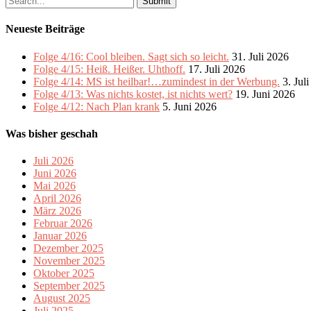
for:
Neueste Beiträge
Folge 4/16: Cool bleiben. Sagt sich so leicht.
31. Juli 2026
Folge 4/15: Heiß. Heißer. Uhthoff.
17. Juli 2026
Folge 4/14: MS ist heilbar!…zumindest in der Werbung.
3. Jul
Folge 4/13: Was nichts kostet, ist nichts wert?
19. Juni 2026
Folge 4/12: Nach Plan krank
5. Juni 2026
Was bisher geschah
Juli 2026
Juni 2026
Mai 2026
April 2026
März 2026
Februar 2026
Januar 2026
Dezember 2025
November 2025
Oktober 2025
September 2025
August 2025
Juli 2025