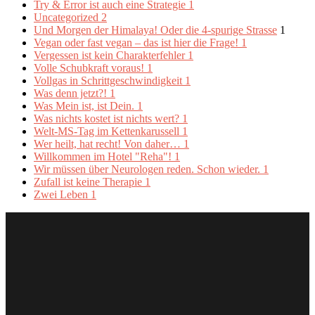
Try & Error ist auch eine Strategie
1
Uncategorized
2
Und Morgen der Himalaya! Oder die 4-spurige Strasse
1
Vegan oder fast vegan – das ist hier die Frage!
1
Vergessen ist kein Charakterfehler
1
Volle Schubkraft voraus!
1
Vollgas in Schrittgeschwindigkeit
1
Was denn jetzt?!
1
Was Mein ist, ist Dein.
1
Was nichts kostet ist nichts wert?
1
Welt-MS-Tag im Kettenkarussell
1
Wer heilt, hat recht! Von daher…
1
Willkommen im Hotel "Reha"!
1
Wir müssen über Neurologen reden. Schon wieder.
1
Zufall ist keine Therapie
1
Zwei Leben
1