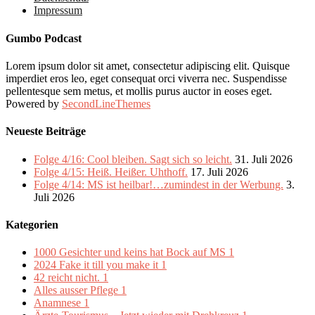
Impressum
Gumbo Podcast
Lorem ipsum dolor sit amet, consectetur adipiscing elit. Quisque
imperdiet eros leo, eget consequat orci viverra nec. Suspendisse
pellentesque sem metus, et mollis purus auctor in eoses eget.
Powered by
SecondLineThemes
Neueste Beiträge
Folge 4/16: Cool bleiben. Sagt sich so leicht.
31. Juli 2026
Folge 4/15: Heiß. Heißer. Uhthoff.
17. Juli 2026
Folge 4/14: MS ist heilbar!…zumindest in der Werbung.
3.
Juli 2026
Kategorien
1000 Gesichter und keins hat Bock auf MS
1
2024 Fake it till you make it
1
42 reicht nicht.
1
Alles ausser Pflege
1
Anamnese
1