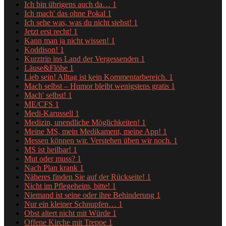
Ich bin übrigens auch da…
1
Ich mach' das ohne Pokal
1
Ich sehe was, was du nicht siehst!
1
Jetzt erst recht!
1
Kann man ja nicht wissen!
1
Koddison!
1
Kurztrip ins Land der Vergessenden
1
Läuse&Flöhe
1
Lieb sein! Alltag ist kein Kommentarbereich.
1
Mach selbst – Humor bleibt wenigstens gratis
1
Mach' selbst!
1
ME/CFS
1
Medi-Karussell
1
Medizin, unendliche Möglichkeiten!
1
Meine MS, mein Medikament, meine App!
1
Messen können wir. Verstehen üben wir noch.
1
MS ist heilbar!
1
Mut oder muss?
1
Nach Plan krank
1
Näheres finden Sie auf der Rückseite!
1
Nicht im Pflegeheim, bitte!
1
Niemand ist seine oder ihre Behinderung
1
Nur ein kleiner Schnupfen…
1
Obst altert nicht mit Würde
1
Offene Kirche mit Treppe
1