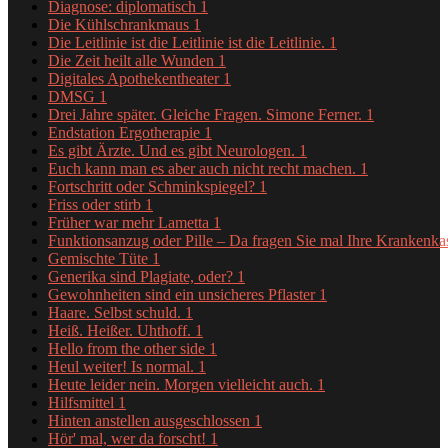
Diagnose: diplomatisch
1
Die Kühlschrankmaus
1
Die Leitlinie ist die Leitlinie ist die Leitlinie.
1
Die Zeit heilt alle Wunden
1
Digitales Apothekentheater
1
DMSG
1
Drei Jahre später. Gleiche Fragen. Simone Ferner.
1
Endstation Ergotherapie
1
Es gibt Ärzte. Und es gibt Neurologen.
1
Euch kann man es aber auch nicht recht machen.
1
Fortschritt oder Schminkspiegel?
1
Friss oder stirb
1
Früher war mehr Lametta
1
Funktionsanzug oder Pille – Da fragen Sie mal Ihre Krankenk
Gemischte Tüte
1
Generika sind Plagiate, oder?
1
Gewohnheiten sind ein unsicheres Pflaster
1
Haare. Selbst schuld.
1
Heiß. Heißer. Uhthoff.
1
Hello from the other side
1
Heul weiter! Is normal.
1
Heute leider nein. Morgen vielleicht auch.
1
Hilfsmittel
1
Hinten anstellen ausgeschlossen
1
Hör' mal, wer da forscht!
1