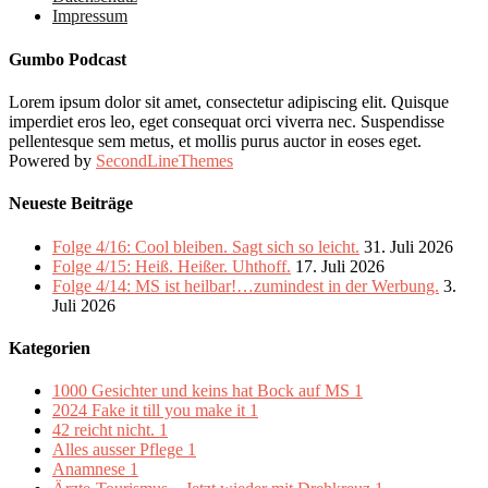
Impressum
Gumbo Podcast
Lorem ipsum dolor sit amet, consectetur adipiscing elit. Quisque
imperdiet eros leo, eget consequat orci viverra nec. Suspendisse
pellentesque sem metus, et mollis purus auctor in eoses eget.
Powered by
SecondLineThemes
Neueste Beiträge
Folge 4/16: Cool bleiben. Sagt sich so leicht.
31. Juli 2026
Folge 4/15: Heiß. Heißer. Uhthoff.
17. Juli 2026
Folge 4/14: MS ist heilbar!…zumindest in der Werbung.
3.
Juli 2026
Kategorien
1000 Gesichter und keins hat Bock auf MS
1
2024 Fake it till you make it
1
42 reicht nicht.
1
Alles ausser Pflege
1
Anamnese
1