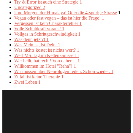
Try & Error ist auch eine Strategie
1
Uncategorized
2
Und Morgen der Himalaya! Oder die 4-spurige Strasse
1
Vegan oder fast vegan – das ist hier die Frage!
1
Vergessen ist kein Charakterfehler
1
Volle Schubkraft voraus!
1
Vollgas in Schrittgeschwindigkeit
1
Was denn jetzt?!
1
Was Mein ist, ist Dein.
1
Was nichts kostet ist nichts wert?
1
Welt-MS-Tag im Kettenkarussell
1
Wer heilt, hat recht! Von daher…
1
Willkommen im Hotel "Reha"!
1
Wir müssen über Neurologen reden. Schon wieder.
1
Zufall ist keine Therapie
1
Zwei Leben
1