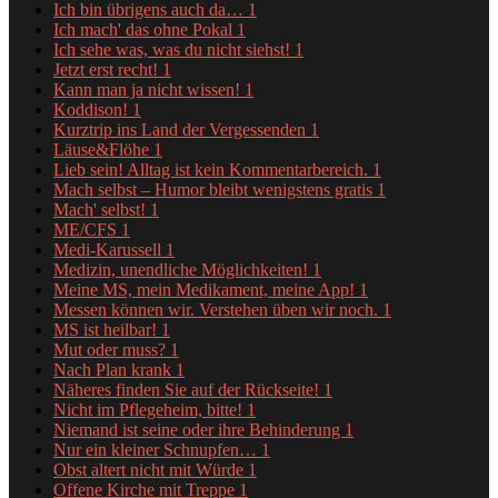
Ich bin übrigens auch da…
1
Ich mach' das ohne Pokal
1
Ich sehe was, was du nicht siehst!
1
Jetzt erst recht!
1
Kann man ja nicht wissen!
1
Koddison!
1
Kurztrip ins Land der Vergessenden
1
Läuse&Flöhe
1
Lieb sein! Alltag ist kein Kommentarbereich.
1
Mach selbst – Humor bleibt wenigstens gratis
1
Mach' selbst!
1
ME/CFS
1
Medi-Karussell
1
Medizin, unendliche Möglichkeiten!
1
Meine MS, mein Medikament, meine App!
1
Messen können wir. Verstehen üben wir noch.
1
MS ist heilbar!
1
Mut oder muss?
1
Nach Plan krank
1
Näheres finden Sie auf der Rückseite!
1
Nicht im Pflegeheim, bitte!
1
Niemand ist seine oder ihre Behinderung
1
Nur ein kleiner Schnupfen…
1
Obst altert nicht mit Würde
1
Offene Kirche mit Treppe
1