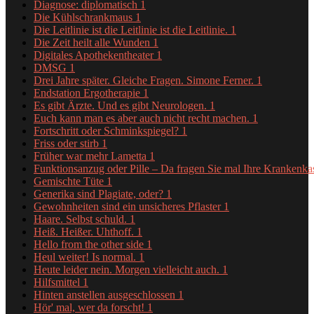
Diagnose: diplomatisch
1
Die Kühlschrankmaus
1
Die Leitlinie ist die Leitlinie ist die Leitlinie.
1
Die Zeit heilt alle Wunden
1
Digitales Apothekentheater
1
DMSG
1
Drei Jahre später. Gleiche Fragen. Simone Ferner.
1
Endstation Ergotherapie
1
Es gibt Ärzte. Und es gibt Neurologen.
1
Euch kann man es aber auch nicht recht machen.
1
Fortschritt oder Schminkspiegel?
1
Friss oder stirb
1
Früher war mehr Lametta
1
Funktionsanzug oder Pille – Da fragen Sie mal Ihre Krankenk
Gemischte Tüte
1
Generika sind Plagiate, oder?
1
Gewohnheiten sind ein unsicheres Pflaster
1
Haare. Selbst schuld.
1
Heiß. Heißer. Uhthoff.
1
Hello from the other side
1
Heul weiter! Is normal.
1
Heute leider nein. Morgen vielleicht auch.
1
Hilfsmittel
1
Hinten anstellen ausgeschlossen
1
Hör' mal, wer da forscht!
1