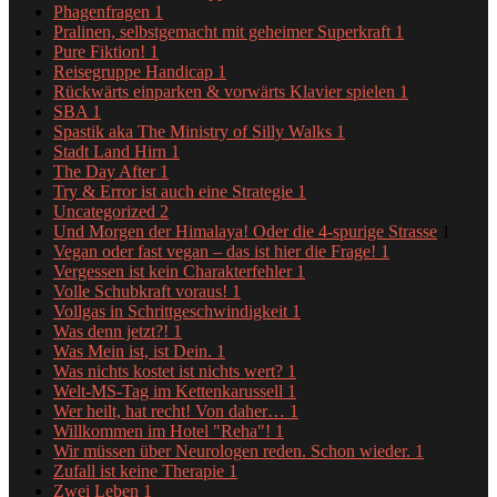
Phagenfragen
1
Pralinen, selbstgemacht mit geheimer Superkraft
1
Pure Fiktion!
1
Reisegruppe Handicap
1
Rückwärts einparken & vorwärts Klavier spielen
1
SBA
1
Spastik aka The Ministry of Silly Walks
1
Stadt Land Hirn
1
The Day After
1
Try & Error ist auch eine Strategie
1
Uncategorized
2
Und Morgen der Himalaya! Oder die 4-spurige Strasse
1
Vegan oder fast vegan – das ist hier die Frage!
1
Vergessen ist kein Charakterfehler
1
Volle Schubkraft voraus!
1
Vollgas in Schrittgeschwindigkeit
1
Was denn jetzt?!
1
Was Mein ist, ist Dein.
1
Was nichts kostet ist nichts wert?
1
Welt-MS-Tag im Kettenkarussell
1
Wer heilt, hat recht! Von daher…
1
Willkommen im Hotel "Reha"!
1
Wir müssen über Neurologen reden. Schon wieder.
1
Zufall ist keine Therapie
1
Zwei Leben
1