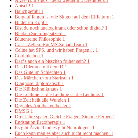
Ärzte-Tourismus – Jetzt wieder mit Drehkreuz
1
Autsch!
1
Bauchgefühl
1
Bergauf fahren ist wie Singen auf dem Eiffelturm
1
Bilder im Kopf
1
Bist du noch analog krank oder schon digital?
1
Bleiben Sie ruhig sitzen!
1
Blütenreine Philosophie
1
Car-T-Zellen: Ein MS-Squad-Team
1
Celine hat SPS, und wir haben Fragen…
1
Cool bleiben
1
Darf's auch ein bisschen früher sein?
1
Das Dilemma mit dem D
1
Das Gute im Schlechten
1
Das Märchen vom Starksein
1
Diagnose: diplomatisch
1
Die Kühlschrankmaus
1
Die Leitlinie ist die Leitlinie ist die Leitlinie.
1
Die Zeit heilt alle Wunden
1
Digitales Apothekentheater
1
DMSG
1
Drei Jahre später. Gleiche Fragen. Simone Ferner.
1
Endstation Ergotherapie
1
Es gibt Ärzte. Und es gibt Neurologen.
1
Euch kann man es aber auch nicht recht machen.
1