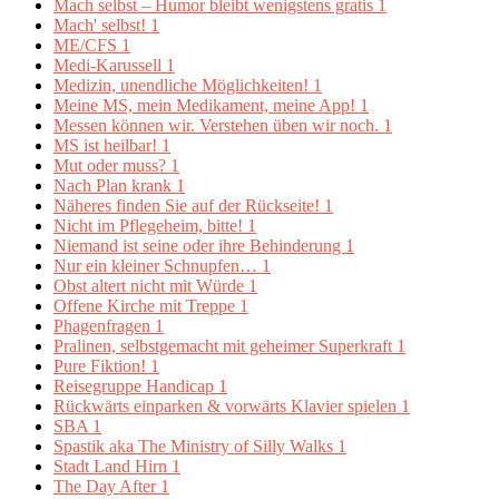
Mach selbst – Humor bleibt wenigstens gratis
1
Mach' selbst!
1
ME/CFS
1
Medi-Karussell
1
Medizin, unendliche Möglichkeiten!
1
Meine MS, mein Medikament, meine App!
1
Messen können wir. Verstehen üben wir noch.
1
MS ist heilbar!
1
Mut oder muss?
1
Nach Plan krank
1
Näheres finden Sie auf der Rückseite!
1
Nicht im Pflegeheim, bitte!
1
Niemand ist seine oder ihre Behinderung
1
Nur ein kleiner Schnupfen…
1
Obst altert nicht mit Würde
1
Offene Kirche mit Treppe
1
Phagenfragen
1
Pralinen, selbstgemacht mit geheimer Superkraft
1
Pure Fiktion!
1
Reisegruppe Handicap
1
Rückwärts einparken & vorwärts Klavier spielen
1
SBA
1
Spastik aka The Ministry of Silly Walks
1
Stadt Land Hirn
1
The Day After
1