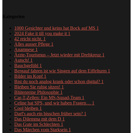
Kategorien
1000 Gesichter und keins hat Bock auf MS
1
2024 Fake it till you make it
1
42 reicht nicht.
1
Alles ausser Pflege
1
Anamnese
1
Ärzte-Tourismus – Jetzt wieder mit Drehkreuz
1
Autsch!
1
Bauchgefühl
1
Bergauf fahren ist wie Singen auf dem Eiffelturm
1
Bilder im Kopf
1
Bist du noch analog krank oder schon digital?
1
Bleiben Sie ruhig sitzen!
1
Blütenreine Philosophie
1
Car-T-Zellen: Ein MS-Squad-Team
1
Celine hat SPS, und wir haben Fragen…
1
Cool bleiben
1
Darf's auch ein bisschen früher sein?
1
Das Dilemma mit dem D
1
Das Gute im Schlechten
1
Das Märchen vom Starksein
1