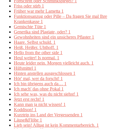
Fortschritt oder Schminkspiegel?
1
Friss oder stirb
1
Früher war mehr Lametta
1
Funktionsanzug oder Pille – Da fragen Sie mal Ihre
Krankenkasse
1
Gemischte Tüte
1
Generika sind Plagiate, oder?
1
Gewohnheiten sind ein unsicheres Pflaster
1
Haare. Selbst schuld.
1
Heiß. Heißer. Uhthoff.
1
Hello from the other side
1
Heul weiter! Is normal.
1
Heute leider nein. Morgen vielleicht auch.
1
Hilfsmittel
1
Hinten anstellen ausgeschlossen
1
Hör' mal, wer da forscht!
1
Ich bin übrigens auch da…
1
Ich mach' das ohne Pokal
1
Ich sehe was, was du nicht siehst!
1
Jetzt erst recht!
1
Kann man ja nicht wissen!
1
Koddison!
1
Kurztrip ins Land der Vergessenden
1
Läuse&Flöhe
1
Lieb sein! Alltag ist kein Kommentarbereich.
1