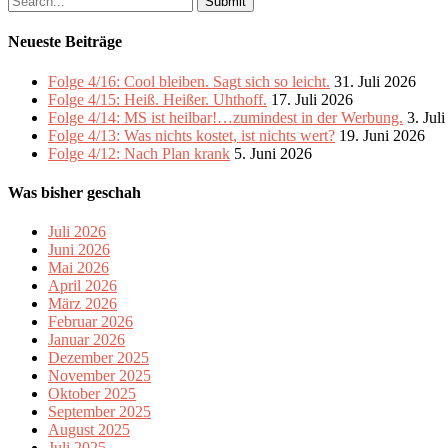
for:
Neueste Beiträge
Folge 4/16: Cool bleiben. Sagt sich so leicht.
31. Juli 2026
Folge 4/15: Heiß. Heißer. Uhthoff.
17. Juli 2026
Folge 4/14: MS ist heilbar!…zumindest in der Werbung.
3. Jul
Folge 4/13: Was nichts kostet, ist nichts wert?
19. Juni 2026
Folge 4/12: Nach Plan krank
5. Juni 2026
Was bisher geschah
Juli 2026
Juni 2026
Mai 2026
April 2026
März 2026
Februar 2026
Januar 2026
Dezember 2025
November 2025
Oktober 2025
September 2025
August 2025
Juli 2025