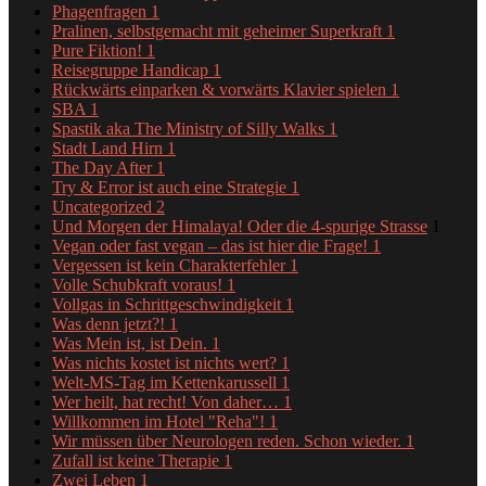
Phagenfragen
1
Pralinen, selbstgemacht mit geheimer Superkraft
1
Pure Fiktion!
1
Reisegruppe Handicap
1
Rückwärts einparken & vorwärts Klavier spielen
1
SBA
1
Spastik aka The Ministry of Silly Walks
1
Stadt Land Hirn
1
The Day After
1
Try & Error ist auch eine Strategie
1
Uncategorized
2
Und Morgen der Himalaya! Oder die 4-spurige Strasse
1
Vegan oder fast vegan – das ist hier die Frage!
1
Vergessen ist kein Charakterfehler
1
Volle Schubkraft voraus!
1
Vollgas in Schrittgeschwindigkeit
1
Was denn jetzt?!
1
Was Mein ist, ist Dein.
1
Was nichts kostet ist nichts wert?
1
Welt-MS-Tag im Kettenkarussell
1
Wer heilt, hat recht! Von daher…
1
Willkommen im Hotel "Reha"!
1
Wir müssen über Neurologen reden. Schon wieder.
1
Zufall ist keine Therapie
1
Zwei Leben
1