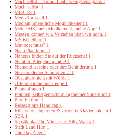
Mach selbst – Humor bleibt wenigstens gratis
1
Mach' selbst!
1
ME/CFS
1
Medi-Karussell
1
Medizin, unendliche Möglichkeiten!
1
Meine MS, mein Medikament, meine App!
1
Messen können wir. Verstehen üben wir noch.
1
MS ist heilbar!
1
Mut oder muss?
1
Nach Plan krank
1
Näheres finden Sie auf der Rückseite!
1
Nicht im Pflegeheim, bitte!
1
Niemand ist seine oder ihre Behinderung
1
Nur ein kleiner Schnupfen…
1
Obst altert nicht mit Würde
1
Offene Kirche mit Treppe
1
Phagenfragen
1
Pralinen, selbstgemacht mit geheimer Superkraft
1
Pure Fiktion!
1
Reisegruppe Handicap
1
Rückwärts einparken & vorwärts Klavier spielen
1
SBA
1
Spastik aka The Ministry of Silly Walks
1
Stadt Land Hirn
1
The Day After
1