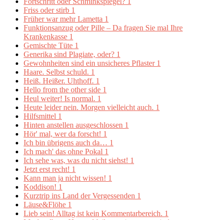
Fortschritt oder Schminkspiegel?
1
Friss oder stirb
1
Früher war mehr Lametta
1
Funktionsanzug oder Pille – Da fragen Sie mal Ihre
Krankenkasse
1
Gemischte Tüte
1
Generika sind Plagiate, oder?
1
Gewohnheiten sind ein unsicheres Pflaster
1
Haare. Selbst schuld.
1
Heiß. Heißer. Uhthoff.
1
Hello from the other side
1
Heul weiter! Is normal.
1
Heute leider nein. Morgen vielleicht auch.
1
Hilfsmittel
1
Hinten anstellen ausgeschlossen
1
Hör' mal, wer da forscht!
1
Ich bin übrigens auch da…
1
Ich mach' das ohne Pokal
1
Ich sehe was, was du nicht siehst!
1
Jetzt erst recht!
1
Kann man ja nicht wissen!
1
Koddison!
1
Kurztrip ins Land der Vergessenden
1
Läuse&Flöhe
1
Lieb sein! Alltag ist kein Kommentarbereich.
1