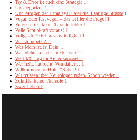
Try & Error ist auch eine Strategie
1
Uncategorized
2
Und Morgen der Himalaya! Oder die 4-spurige Strasse
1
Vegan oder fast vegan – das ist hier die Frage!
1
Vergessen ist kein Charakterfehler
1
Volle Schubkraft voraus!
1
Vollgas in Schrittgeschwindigkeit
1
Was denn jetzt?!
1
Was Mein ist, ist Dein.
1
Was nichts kostet ist nichts wert?
1
Welt-MS-Tag im Kettenkarussell
1
Wer heilt, hat recht! Von daher…
1
Willkommen im Hotel "Reha"!
1
Wir müssen über Neurologen reden. Schon wieder.
1
Zufall ist keine Therapie
1
Zwei Leben
1