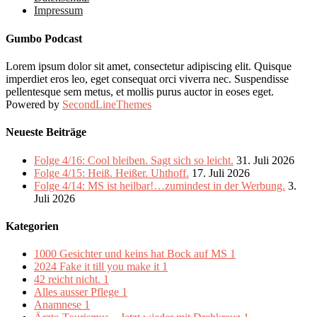
Impressum
Gumbo Podcast
Lorem ipsum dolor sit amet, consectetur adipiscing elit. Quisque
imperdiet eros leo, eget consequat orci viverra nec. Suspendisse
pellentesque sem metus, et mollis purus auctor in eoses eget.
Powered by
SecondLineThemes
Neueste Beiträge
Folge 4/16: Cool bleiben. Sagt sich so leicht.
31. Juli 2026
Folge 4/15: Heiß. Heißer. Uhthoff.
17. Juli 2026
Folge 4/14: MS ist heilbar!…zumindest in der Werbung.
3.
Juli 2026
Kategorien
1000 Gesichter und keins hat Bock auf MS
1
2024 Fake it till you make it
1
42 reicht nicht.
1
Alles ausser Pflege
1
Anamnese
1