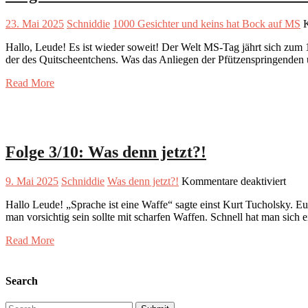
23. Mai 2025
Schniddie
1000 Gesichter und keins hat Bock auf MS
K
Hallo, Leude! Es ist wieder soweit! Der Welt MS-Tag jährt sich zum 1
der des Quitscheentchens. Was das Anliegen der Pfützenspringenden 
Read More
Folge 3/10: Was denn jetzt?!
für
9. Mai 2025
Schniddie
Was denn jetzt?!
Kommentare deaktiviert
Folg
Hallo Leude! „Sprache ist eine Waffe“ sagte einst Kurt Tucholsky. Euc
3/10:
man vorsichtig sein sollte mit scharfen Waffen. Schnell hat man sich
Was
denn
Read More
jetzt?
Search
Search