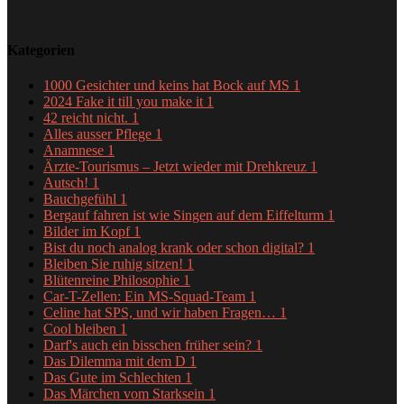
Kategorien
1000 Gesichter und keins hat Bock auf MS
1
2024 Fake it till you make it
1
42 reicht nicht.
1
Alles ausser Pflege
1
Anamnese
1
Ärzte-Tourismus – Jetzt wieder mit Drehkreuz
1
Autsch!
1
Bauchgefühl
1
Bergauf fahren ist wie Singen auf dem Eiffelturm
1
Bilder im Kopf
1
Bist du noch analog krank oder schon digital?
1
Bleiben Sie ruhig sitzen!
1
Blütenreine Philosophie
1
Car-T-Zellen: Ein MS-Squad-Team
1
Celine hat SPS, und wir haben Fragen…
1
Cool bleiben
1
Darf's auch ein bisschen früher sein?
1
Das Dilemma mit dem D
1
Das Gute im Schlechten
1
Das Märchen vom Starksein
1