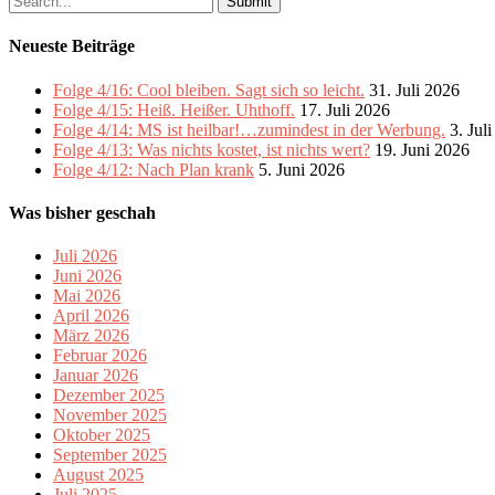
for:
Neueste Beiträge
Folge 4/16: Cool bleiben. Sagt sich so leicht.
31. Juli 2026
Folge 4/15: Heiß. Heißer. Uhthoff.
17. Juli 2026
Folge 4/14: MS ist heilbar!…zumindest in der Werbung.
3. Jul
Folge 4/13: Was nichts kostet, ist nichts wert?
19. Juni 2026
Folge 4/12: Nach Plan krank
5. Juni 2026
Was bisher geschah
Juli 2026
Juni 2026
Mai 2026
April 2026
März 2026
Februar 2026
Januar 2026
Dezember 2025
November 2025
Oktober 2025
September 2025
August 2025
Juli 2025