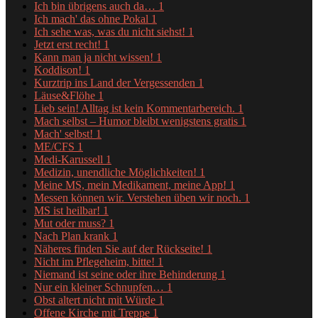
Ich bin übrigens auch da…
1
Ich mach' das ohne Pokal
1
Ich sehe was, was du nicht siehst!
1
Jetzt erst recht!
1
Kann man ja nicht wissen!
1
Koddison!
1
Kurztrip ins Land der Vergessenden
1
Läuse&Flöhe
1
Lieb sein! Alltag ist kein Kommentarbereich.
1
Mach selbst – Humor bleibt wenigstens gratis
1
Mach' selbst!
1
ME/CFS
1
Medi-Karussell
1
Medizin, unendliche Möglichkeiten!
1
Meine MS, mein Medikament, meine App!
1
Messen können wir. Verstehen üben wir noch.
1
MS ist heilbar!
1
Mut oder muss?
1
Nach Plan krank
1
Näheres finden Sie auf der Rückseite!
1
Nicht im Pflegeheim, bitte!
1
Niemand ist seine oder ihre Behinderung
1
Nur ein kleiner Schnupfen…
1
Obst altert nicht mit Würde
1
Offene Kirche mit Treppe
1