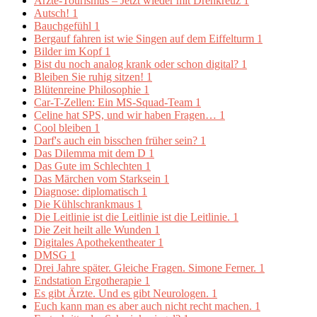
Ärzte-Tourismus – Jetzt wieder mit Drehkreuz
1
Autsch!
1
Bauchgefühl
1
Bergauf fahren ist wie Singen auf dem Eiffelturm
1
Bilder im Kopf
1
Bist du noch analog krank oder schon digital?
1
Bleiben Sie ruhig sitzen!
1
Blütenreine Philosophie
1
Car-T-Zellen: Ein MS-Squad-Team
1
Celine hat SPS, und wir haben Fragen…
1
Cool bleiben
1
Darf's auch ein bisschen früher sein?
1
Das Dilemma mit dem D
1
Das Gute im Schlechten
1
Das Märchen vom Starksein
1
Diagnose: diplomatisch
1
Die Kühlschrankmaus
1
Die Leitlinie ist die Leitlinie ist die Leitlinie.
1
Die Zeit heilt alle Wunden
1
Digitales Apothekentheater
1
DMSG
1
Drei Jahre später. Gleiche Fragen. Simone Ferner.
1
Endstation Ergotherapie
1
Es gibt Ärzte. Und es gibt Neurologen.
1
Euch kann man es aber auch nicht recht machen.
1