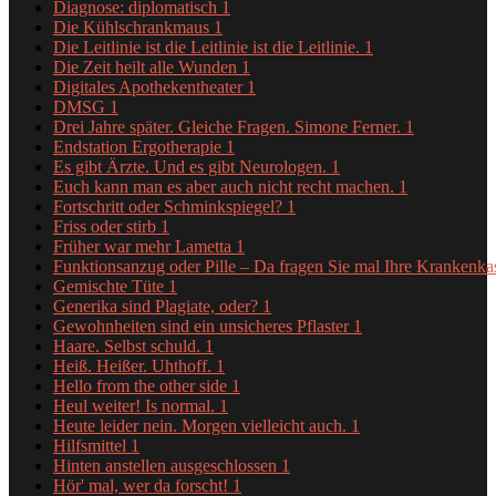
Diagnose: diplomatisch
1
Die Kühlschrankmaus
1
Die Leitlinie ist die Leitlinie ist die Leitlinie.
1
Die Zeit heilt alle Wunden
1
Digitales Apothekentheater
1
DMSG
1
Drei Jahre später. Gleiche Fragen. Simone Ferner.
1
Endstation Ergotherapie
1
Es gibt Ärzte. Und es gibt Neurologen.
1
Euch kann man es aber auch nicht recht machen.
1
Fortschritt oder Schminkspiegel?
1
Friss oder stirb
1
Früher war mehr Lametta
1
Funktionsanzug oder Pille – Da fragen Sie mal Ihre Krankenk
Gemischte Tüte
1
Generika sind Plagiate, oder?
1
Gewohnheiten sind ein unsicheres Pflaster
1
Haare. Selbst schuld.
1
Heiß. Heißer. Uhthoff.
1
Hello from the other side
1
Heul weiter! Is normal.
1
Heute leider nein. Morgen vielleicht auch.
1
Hilfsmittel
1
Hinten anstellen ausgeschlossen
1
Hör' mal, wer da forscht!
1