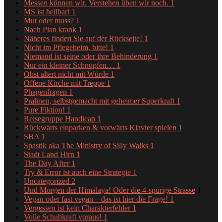
Messen können wir. Verstehen üben wir noch.
1
MS ist heilbar!
1
Mut oder muss?
1
Nach Plan krank
1
Näheres finden Sie auf der Rückseite!
1
Nicht im Pflegeheim, bitte!
1
Niemand ist seine oder ihre Behinderung
1
Nur ein kleiner Schnupfen…
1
Obst altert nicht mit Würde
1
Offene Kirche mit Treppe
1
Phagenfragen
1
Pralinen, selbstgemacht mit geheimer Superkraft
1
Pure Fiktion!
1
Reisegruppe Handicap
1
Rückwärts einparken & vorwärts Klavier spielen
1
SBA
1
Spastik aka The Ministry of Silly Walks
1
Stadt Land Hirn
1
The Day After
1
Try & Error ist auch eine Strategie
1
Uncategorized
2
Und Morgen der Himalaya! Oder die 4-spurige Strasse
1
Vegan oder fast vegan – das ist hier die Frage!
1
Vergessen ist kein Charakterfehler
1
Volle Schubkraft voraus!
1