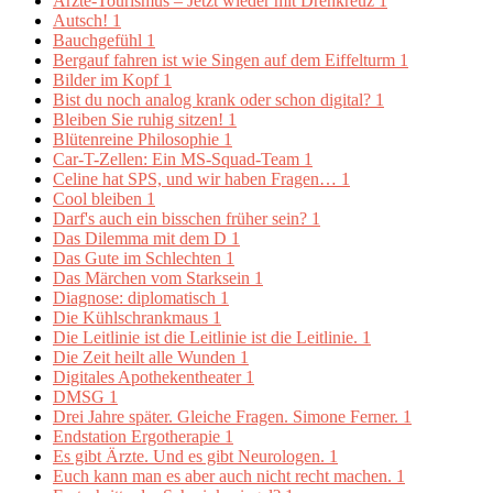
Ärzte-Tourismus – Jetzt wieder mit Drehkreuz
1
Autsch!
1
Bauchgefühl
1
Bergauf fahren ist wie Singen auf dem Eiffelturm
1
Bilder im Kopf
1
Bist du noch analog krank oder schon digital?
1
Bleiben Sie ruhig sitzen!
1
Blütenreine Philosophie
1
Car-T-Zellen: Ein MS-Squad-Team
1
Celine hat SPS, und wir haben Fragen…
1
Cool bleiben
1
Darf's auch ein bisschen früher sein?
1
Das Dilemma mit dem D
1
Das Gute im Schlechten
1
Das Märchen vom Starksein
1
Diagnose: diplomatisch
1
Die Kühlschrankmaus
1
Die Leitlinie ist die Leitlinie ist die Leitlinie.
1
Die Zeit heilt alle Wunden
1
Digitales Apothekentheater
1
DMSG
1
Drei Jahre später. Gleiche Fragen. Simone Ferner.
1
Endstation Ergotherapie
1
Es gibt Ärzte. Und es gibt Neurologen.
1
Euch kann man es aber auch nicht recht machen.
1