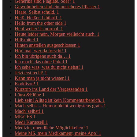
Generika sind Plagiate, oder?
1
Gewohnheiten sind ein unsicheres Pflaster
1
Haare. Selbst schuld.
1
Heiß. Heißer. Uhthoff.
1
Hello from the other side
1
Heul weiter! Is normal.
1
Heute leider nein. Morgen vielleicht auch.
1
Hilfsmittel
1
Hinten anstellen ausgeschlossen
1
Hör' mal, wer da forscht!
1
Ich bin übrigens auch da…
1
Ich mach' das ohne Pokal
1
Ich sehe was, was du nicht siehst!
1
Jetzt erst recht!
1
Kann man ja nicht wissen!
1
Koddison!
1
Kurztrip ins Land der Vergessenden
1
Läuse&Flöhe
1
Lieb sein! Alltag ist kein Kommentarbereich.
1
Mach selbst – Humor bleibt wenigstens gratis
1
Mach' selbst!
1
ME/CFS
1
Medi-Karussell
1
Medizin, unendliche Möglichkeiten!
1
Meine MS, mein Medikament, meine App!
1