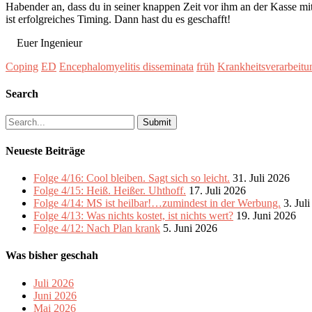
Habender an, dass du in seiner knappen Zeit vor ihm an der Kasse mit
ist erfolgreiches Timing. Dann hast du es geschafft!
Euer Ingenieur
Coping
ED
Encephalomyelitis disseminata
früh
Krankheitsverarbeitu
Search
Search
for:
Neueste Beiträge
Folge 4/16: Cool bleiben. Sagt sich so leicht.
31. Juli 2026
Folge 4/15: Heiß. Heißer. Uhthoff.
17. Juli 2026
Folge 4/14: MS ist heilbar!…zumindest in der Werbung.
3. Jul
Folge 4/13: Was nichts kostet, ist nichts wert?
19. Juni 2026
Folge 4/12: Nach Plan krank
5. Juni 2026
Was bisher geschah
Juli 2026
Juni 2026
Mai 2026