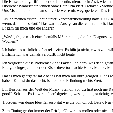
Die Entscheidung trifft immer die Patientin, niemals ein Arzt; wie 
Überlebenswahrscheinlichkeit ohne Bein? Na klar! Zwinker, Zwonke
Uns Mslerinnen kann man sinnvollerweise nix wegoperieren. Das ist b
Als ich meinen ersten Schub unter Nervenarztbetreuung hatte 1993, sag
wenn, dann nur sofort!“ Das war ne Ansage an die ich mich hielt. Da
Er kam für mich und die anderen.
„Was?“, fragte mich eine ebenfalls MSerkrankte, die ihre Diagnose vo
Wochen!“
Ich habe das natürlich sofort relativiert. Es hilft ja nicht, etwas zu 
Ehrlich? Ich war damals verblüfft, nicht heute.
Ich vergleiche diese Problematik der Fakten und dem, was dann getan 
Energie eingespart, aber der Risikoinvestor machte Ehne, Mehne, 
Hat es mich geärgert? Ja! Aber es hat mich nur kurz geärgert. Eines 
haben. Kannst du das nicht, ist auch die Erfindung nichts Wert.
Ein Beispiel aus der Welt der Musik. Stell dir vor, du hast noch nie
good“. Schade! Es ist wirklich erfolgreich gewesen, du lagst richtig, 
Trotzdem war deine Idee genauso gut wie die von Chuck Berry. Nur we
Zum Timing gehört immer der Erfolg. Ob wir das wollen oder nicht. Da