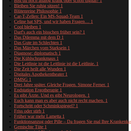
Bist du noch analog krank oder schon digital?
1
Bleiben Sie ruhig sitzen!
1
Blütenreine Philosophie
1
Car-T-Zellen: Ein MS-Squad-Team
1
Celine hat SPS, und wir haben Fragen…
1
Cool bleiben
1
Darf's auch ein bisschen früher sein?
1
Das Dilemma mit dem D
1
Das Gute im Schlechten
1
Das Märchen vom Starksein
1
Diagnose: diplomatisch
1
Die Kühlschrankmaus
1
Die Leitlinie ist die Leitlinie ist die Leitlinie.
1
Die Zeit heilt alle Wunden
1
Digitales Apothekentheater
1
DMSG
1
Drei Jahre später. Gleiche Fragen. Simone Ferner.
1
Endstation Ergotherapie
1
Es gibt Ärzte. Und es gibt Neurologen.
1
Euch kann man es aber auch nicht recht machen.
1
Fortschritt oder Schminkspiegel?
1
Friss oder stirb
1
Früher war mehr Lametta
1
Funktionsanzug oder Pille – Da fragen Sie mal Ihre Krankenk
Gemischte Tüte
1