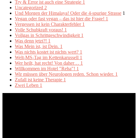
Try & Error ist auch eine Strategie
1
Uncategorized
2
Und Morgen der Himalaya! Oder die 4-spurige Strasse
1
Vegan oder fast vegan – das ist hier die Frage!
1
Vergessen ist kein Charakterfehler
1
Volle Schubkraft voraus!
1
Vollgas in Schrittgeschwindigkeit
1
Was denn jetzt?!
1
Was Mein ist, ist Dein.
1
Was nichts kostet ist nichts wert?
1
Welt-MS-Tag im Kettenkarussell
1
Wer heilt, hat recht! Von daher…
1
Willkommen im Hotel "Reha"!
1
Wir müssen über Neurologen reden. Schon wieder.
1
Zufall ist keine Therapie
1
Zwei Leben
1