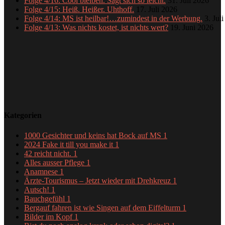
Folge 4/16: Cool bleiben. Sagt sich so leicht.
31. Juli 2026
Folge 4/15: Heiß. Heißer. Uhthoff.
17. Juli 2026
Folge 4/14: MS ist heilbar!…zumindest in der Werbung.
3. Jul
Folge 4/13: Was nichts kostet, ist nichts wert?
19. Juni 2026
Kategorien
1000 Gesichter und keins hat Bock auf MS
1
2024 Fake it till you make it
1
42 reicht nicht.
1
Alles ausser Pflege
1
Anamnese
1
Ärzte-Tourismus – Jetzt wieder mit Drehkreuz
1
Autsch!
1
Bauchgefühl
1
Bergauf fahren ist wie Singen auf dem Eiffelturm
1
Bilder im Kopf
1