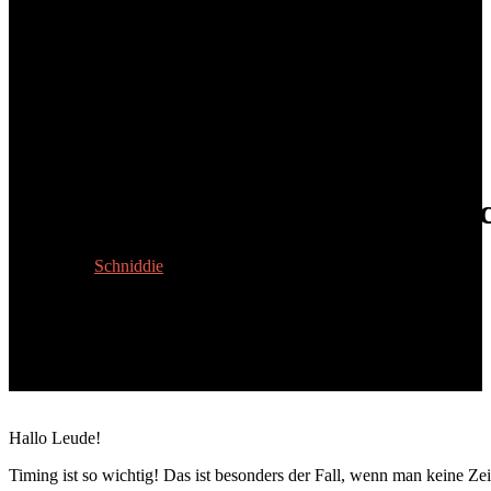
Folge 3/14: Darf’s auch ein biss
4. Juli 2025
Schniddie
Hallo Leude!
Timing ist so wichtig! Das ist besonders der Fall, wenn man keine Ze