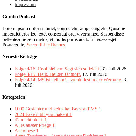
Impressum
Gumbo Podcast
Lorem ipsum dolor sit amet, consectetur adipiscing elit. Quisque
imperdiet eros leo, eget consequat orci viverra nec. Suspendisse
pellentesque sem metus, et mollis purus auctor in eoses eget.
Powered by
SecondLineThemes
Neueste Beiträge
Folge 4/16: Cool bleiben. Sagt sich so leicht.
31. Juli 2026
Folge 4/15: Heiß. Heißer. Uhthoff.
17. Juli 2026
Folge 4/14: MS ist heilbar!…zumindest in der Werbung.
3.
Juli 2026
Kategorien
1000 Gesichter und keins hat Bock auf MS
1
2024 Fake it till you make it
1
42 reicht nicht.
1
Alles ausser Pflege
1
Anamnese
1