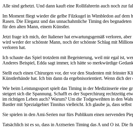
Alle sind gehetzt. Und dann kauft eine Rollifahrerin auch noch zur 
Im Moment fliegt wieder die gelbe Filzkugel in Wimbledon auf dem hei
Rasen. Die Eleganz und das unnachahmliche Timing des begnadeten It
für den alten Mann, einem Künstler.
Jetzt frage ich mich, der Italiener hat erwartungsgemäß verloren, ab
wird weder der schönste Mann, noch der schönste Schlag mit Millionen 
verloren hat.
Ich schaute das Spiel trotzdem mit Begeisterung, weil mir egal ist, we
Anderes Beispiel, Edda sagt immer, ich hätte so merkwürdige Gedank
Stellt euch einen Chirurgen vor, der vor den Studenten mit feinster K
Künstlerhände hat. Ich bin dann da ergebnisorientiert. Wenn dich der
Wie beim Leistungssport spielt das Timing in der Medizinserie eine
steigert sich die Spannung. Schafft es der Superchirurg rechtzeitig e
im richtigen Leben auch? Warum? Um die Todgeweihten in den Wahnsinn
Bastler mit Spezialgebiet Tinnitus vielleicht. Ich glaube ja, dass selb
Sie spielen in den Ami-Serien nur fürs Publikum einen nervenden Pie
Tatsächlich ist es so, dass in Arztserien Timing das A und O ist. Die