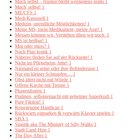
Mach selbst – Humor bleibt wenigstens gratis
1
Mach' selbst!
1
ME/CFS
1
Medi-Karussell
1
Medizin, unendliche Möglichkeiten!
1
Meine MS, mein Medikament, meine App!
1
Messen können wir. Verstehen üben wir noch.
1
MS ist heilbar!
1
Mut oder muss?
1
Nach Plan krank
1
Näheres finden Sie auf der Rückseite!
1
Nicht im Pflegeheim, bitte!
1
Niemand ist seine oder ihre Behinderung
1
Nur ein kleiner Schnupfen…
1
Obst altert nicht mit Würde
1
Offene Kirche mit Treppe
1
Phagenfragen
1
Pralinen, selbstgemacht mit geheimer Superkraft
1
Pure Fiktion!
1
Reisegruppe Handicap
1
Rückwärts einparken & vorwärts Klavier spielen
1
SBA
1
Spastik aka The Ministry of Silly Walks
1
Stadt Land Hirn
1
The Day After
1