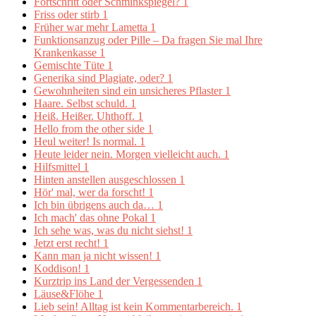
Fortschritt oder Schminkspiegel?
1
Friss oder stirb
1
Früher war mehr Lametta
1
Funktionsanzug oder Pille – Da fragen Sie mal Ihre
Krankenkasse
1
Gemischte Tüte
1
Generika sind Plagiate, oder?
1
Gewohnheiten sind ein unsicheres Pflaster
1
Haare. Selbst schuld.
1
Heiß. Heißer. Uhthoff.
1
Hello from the other side
1
Heul weiter! Is normal.
1
Heute leider nein. Morgen vielleicht auch.
1
Hilfsmittel
1
Hinten anstellen ausgeschlossen
1
Hör' mal, wer da forscht!
1
Ich bin übrigens auch da…
1
Ich mach' das ohne Pokal
1
Ich sehe was, was du nicht siehst!
1
Jetzt erst recht!
1
Kann man ja nicht wissen!
1
Koddison!
1
Kurztrip ins Land der Vergessenden
1
Läuse&Flöhe
1
Lieb sein! Alltag ist kein Kommentarbereich.
1