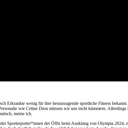
d ist seine oder ihre Behinderun
ogisch Erkrankte wenig für ihre herausragende sportliche Fitness beka
ersonalie wie Celine Dion müssen wir uns nicht kümmern. Allerdings k
atisch, meine ich.
 der Sportreporter*innen der Öffis beim Ausklang von Olympia 2024, er