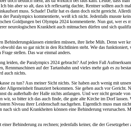
aber doch deutlich mehr, als da wirklich bei raus kam. Leude, dass m
Ich bin aber so alt, dass ich reflexartig dachte, Rentner sollten auch m
kaufsort muss. Schade! Dafür hat es dann doch nicht gereicht. Allerdin
 der Paralympics kommentierte, weiß ich nicht. Jedenfalls musste kein
schen Goldjungen bei Olympia 2024 kommentierte. Nun gut, wer es ma
serer neurologischen Krankheit auch mitmachen dürfen und sich qualifiz
gen Behinderungsklassen einteilen müssen, ihre liebe Müh. Denn wer k
bwohl das so gar nicht in den Richtlinien steht. Wie das funktioniert,
 Frage stellen. Das war einmal anders.
ung leiden, die Paralympics 2024 gebracht? Auf jeden Fall Aufmerksam
, Rennmaschinen auf der Tartanbahn und vieles mehr gab es zu besta
d auch nichts.
sse zu tun? Aus meiner Sicht nichts. Sie haben auch wenig mit unseren
r Allgemeinheit finanziert bekommen. Sie gehen auch vor Gericht. Nur
annst du außerhalb der Halle nichts anfangen. Und wer nicht gerade von
ir, so bitter ich das auch finde, die gute alte Kirche im Dorf lassen.
chstem Niveau ihrer Leidenschaft nachgehen. Eigentlich muss man nicht
 nach sich und Krankheiten können eine Behinderung verursachen. Müs
 einer Behinderung zu rechnen; jedenfalls keiner, die der Gesetzgeber a