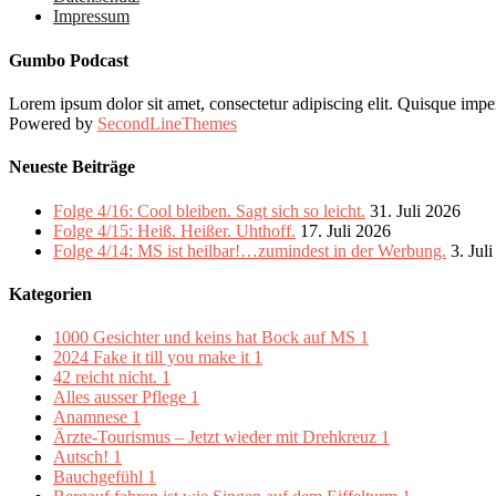
Impressum
Gumbo Podcast
Lorem ipsum dolor sit amet, consectetur adipiscing elit. Quisque imper
Powered by
SecondLineThemes
Neueste Beiträge
Folge 4/16: Cool bleiben. Sagt sich so leicht.
31. Juli 2026
Folge 4/15: Heiß. Heißer. Uhthoff.
17. Juli 2026
Folge 4/14: MS ist heilbar!…zumindest in der Werbung.
3. Jul
Kategorien
1000 Gesichter und keins hat Bock auf MS
1
2024 Fake it till you make it
1
42 reicht nicht.
1
Alles ausser Pflege
1
Anamnese
1
Ärzte-Tourismus – Jetzt wieder mit Drehkreuz
1
Autsch!
1
Bauchgefühl
1