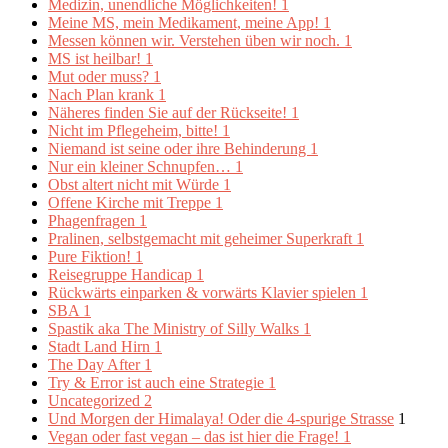
Medizin, unendliche Möglichkeiten!
1
Meine MS, mein Medikament, meine App!
1
Messen können wir. Verstehen üben wir noch.
1
MS ist heilbar!
1
Mut oder muss?
1
Nach Plan krank
1
Näheres finden Sie auf der Rückseite!
1
Nicht im Pflegeheim, bitte!
1
Niemand ist seine oder ihre Behinderung
1
Nur ein kleiner Schnupfen…
1
Obst altert nicht mit Würde
1
Offene Kirche mit Treppe
1
Phagenfragen
1
Pralinen, selbstgemacht mit geheimer Superkraft
1
Pure Fiktion!
1
Reisegruppe Handicap
1
Rückwärts einparken & vorwärts Klavier spielen
1
SBA
1
Spastik aka The Ministry of Silly Walks
1
Stadt Land Hirn
1
The Day After
1
Try & Error ist auch eine Strategie
1
Uncategorized
2
Und Morgen der Himalaya! Oder die 4-spurige Strasse
1
Vegan oder fast vegan – das ist hier die Frage!
1