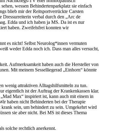
an im Nachkriegs-TV eher homöopathisch
al sehen, wessen Behindertenparkplatz sie einfach
gs blieb mir der Reitsportverrückte Carsten
e Dressurreiterin verbal durch den „Arc de
g. Edda und ich haben ja MS. Da ist es nur
iert haben. Zweifelsfrei konnten wir
ennt es nicht! Selbst Neurolog*innen vermuten
 weiß weder Edda noch ich. Dass man alles versucht,
keit. Aufmerksamkeit haben auch die Hersteller von
unen. Mit meinem Sesselliegerad „Einhorn“ könnte
 wenig attraktiven Alltagshilfsmitteln zu tun.
 eigentlich ist der Auftrag der Krankenkassen klar.
 „Mad Max“ inspiriert ist, kann auch mit einem in
 Wir haben nicht Behinderten bei der Therapie
 krank sein, um behindert zu sein. Umgekehrt wird
sen sie aber nicht. Bei MS ist dieses Thema
ls solche rechtlich anerkennt.