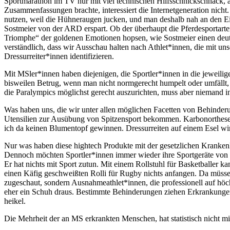
Sportmarathon im TV nur mit viel technischen Hilfsschnickschnack, 
Zusammenfassungen brachte, interessiert die Internetgeneration nicht. 
nutzen, weil die Hühneraugen jucken, und man deshalb nah an den Ein
Sostmeier von der ARD erspart. Ob der überhaupt die Pferdesportarten
Triomphe“ der goldenen Emotionen hopsen, wie Sostmeier einen deut
verständlich, dass wir Ausschau halten nach Athlet*innen, die mit un
Dressurreiter*innen identifizieren.
Mit MSler*innen haben diejenigen, die Sportler*innen in die jeweili
bisweilen Betrug, wenn man nicht normgerecht humpelt oder umfällt, o
die Paralympics möglichst gerecht auszurichten, muss aber niemand in
Was haben uns, die wir unter allen möglichen Facetten von Behinder
Utensilien zur Ausübung von Spitzensport bekommen. Karbonorthesen
ich da keinen Blumentopf gewinnen. Dressurreiten auf einem Esel wir
Nur was haben diese hightech Produkte mit der gesetzlichen Krankenka
Dennoch möchten Sportler*innen immer wieder ihre Sportgeräte von de
Er hat nichts mit Sport zutun. Mit einem Rollstuhl für Basketballer k
einen Käfig geschweißten Rolli für Rugby nichts anfangen. Da müssen w
zugeschaut, sondern Ausnahmeathlet*innen, die professionell auf hö
eher ein Schuh draus. Bestimmte Behinderungen ziehen Erkrankungen
heikel.
Die Mehrheit der an MS erkrankten Menschen, hat statistisch nicht mit