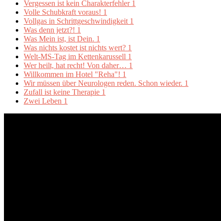
Vergessen ist kein Charakterfehler
1
Volle Schubkraft voraus!
1
Vollgas in Schrittgeschwindigkeit
1
Was denn jetzt?!
1
Was Mein ist, ist Dein.
1
Was nichts kostet ist nichts wert?
1
Welt-MS-Tag im Kettenkarussell
1
Wer heilt, hat recht! Von daher…
1
Willkommen im Hotel "Reha"!
1
Wir müssen über Neurologen reden. Schon wieder.
1
Zufall ist keine Therapie
1
Zwei Leben
1