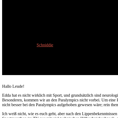
Folge 2/19: Paralympics: Nieman
13. September 2024
Schniddie
Hallo Leude!
Edda hat es nicht wirklich mit Sport, und grundsätzlich sind neurol
Besonderen, kommen wir an den Paralympics nicht vorbei. Um eine P
nicht besser bei den Paralympics aufgehoben gewesen wäre; rein them
Ich weiß nicht, wie es euch geht, aber nach den Lippenbekenntnissen