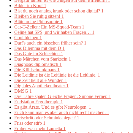
Bergauf fahren ist wie Singen auf dem Eiffelturm
1
Bilder im Kopf
1
Bist du noch analog krank oder schon digital?
1
Bleiben Sie ruhig sitzen!
1
Blütenreine Philosophie
1
Car-T-Zellen: Ein MS-Squad-Team
1
Celine hat SPS, und wir haben Fragen…
1
Cool bleiben
1
Darf's auch ein bisschen früher sein?
1
Das Dilemma mit dem D
1
Das Gute im Schlechten
1
Das Märchen vom Starksein
1
Diagnose: diplomatisch
1
Die Kühlschrankmaus
1
Die Leitlinie ist die Leitlinie ist die Leitlinie.
1
Die Zeit heilt alle Wunden
1
Digitales Apothekentheater
1
DMSG
1
Drei Jahre später. Gleiche Fragen. Simone Ferner.
1
Endstation Ergotherapie
1
Es gibt Ärzte. Und es gibt Neurologen.
1
Euch kann man es aber auch nicht recht machen.
1
Fortschritt oder Schminkspiegel?
1
Friss oder stirb
1
Früher war mehr Lametta
1