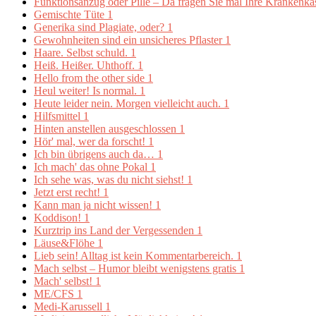
Funktionsanzug oder Pille – Da fragen Sie mal Ihre Krankenk
Gemischte Tüte
1
Generika sind Plagiate, oder?
1
Gewohnheiten sind ein unsicheres Pflaster
1
Haare. Selbst schuld.
1
Heiß. Heißer. Uhthoff.
1
Hello from the other side
1
Heul weiter! Is normal.
1
Heute leider nein. Morgen vielleicht auch.
1
Hilfsmittel
1
Hinten anstellen ausgeschlossen
1
Hör' mal, wer da forscht!
1
Ich bin übrigens auch da…
1
Ich mach' das ohne Pokal
1
Ich sehe was, was du nicht siehst!
1
Jetzt erst recht!
1
Kann man ja nicht wissen!
1
Koddison!
1
Kurztrip ins Land der Vergessenden
1
Läuse&Flöhe
1
Lieb sein! Alltag ist kein Kommentarbereich.
1
Mach selbst – Humor bleibt wenigstens gratis
1
Mach' selbst!
1
ME/CFS
1
Medi-Karussell
1