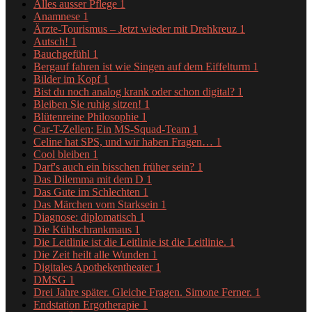
Alles ausser Pflege
1
Anamnese
1
Ärzte-Tourismus – Jetzt wieder mit Drehkreuz
1
Autsch!
1
Bauchgefühl
1
Bergauf fahren ist wie Singen auf dem Eiffelturm
1
Bilder im Kopf
1
Bist du noch analog krank oder schon digital?
1
Bleiben Sie ruhig sitzen!
1
Blütenreine Philosophie
1
Car-T-Zellen: Ein MS-Squad-Team
1
Celine hat SPS, und wir haben Fragen…
1
Cool bleiben
1
Darf's auch ein bisschen früher sein?
1
Das Dilemma mit dem D
1
Das Gute im Schlechten
1
Das Märchen vom Starksein
1
Diagnose: diplomatisch
1
Die Kühlschrankmaus
1
Die Leitlinie ist die Leitlinie ist die Leitlinie.
1
Die Zeit heilt alle Wunden
1
Digitales Apothekentheater
1
DMSG
1
Drei Jahre später. Gleiche Fragen. Simone Ferner.
1
Endstation Ergotherapie
1