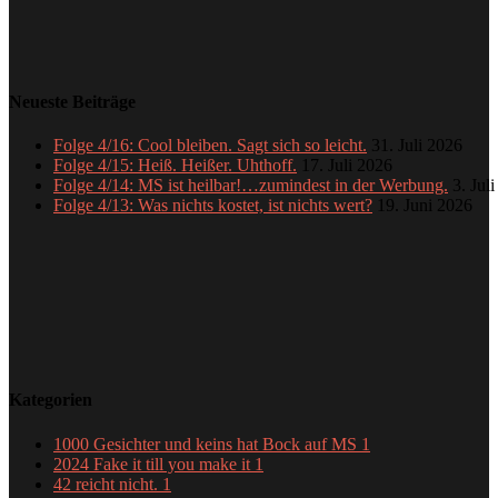
Neueste Beiträge
Folge 4/16: Cool bleiben. Sagt sich so leicht.
31. Juli 2026
Folge 4/15: Heiß. Heißer. Uhthoff.
17. Juli 2026
Folge 4/14: MS ist heilbar!…zumindest in der Werbung.
3. Jul
Folge 4/13: Was nichts kostet, ist nichts wert?
19. Juni 2026
Kategorien
1000 Gesichter und keins hat Bock auf MS
1
2024 Fake it till you make it
1
42 reicht nicht.
1