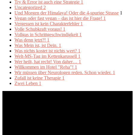
Try & Error ist auch eine Strategie
1
Uncategorized
2
Und Morgen der Himalaya! Oder die 4-spurige Strasse
1
Vegan oder fast vegan – das ist hier die Frage!
1
Vergessen ist kein Charakterfehler
1
Volle Schubkraft voraus!
1
Vollgas in Schrittgeschwindigkeit
1
Was denn jetzt?!
1
Was Mein ist, ist Dein.
1
Was nichts kostet ist nichts wert?
1
Welt-MS-Tag im Kettenkarussell
1
Wer heilt, hat recht! Von daher…
1
Willkommen im Hotel "Reha"!
1
Wir müssen über Neurologen reden. Schon wieder.
1
Zufall ist keine Therapie
1
Zwei Leben
1