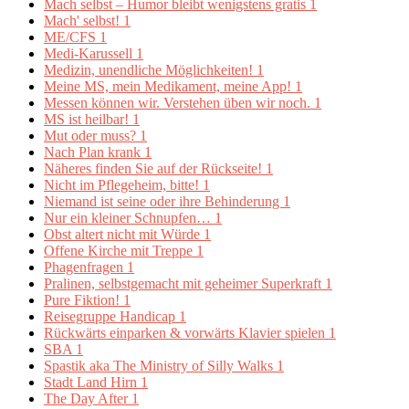
Mach selbst – Humor bleibt wenigstens gratis
1
Mach' selbst!
1
ME/CFS
1
Medi-Karussell
1
Medizin, unendliche Möglichkeiten!
1
Meine MS, mein Medikament, meine App!
1
Messen können wir. Verstehen üben wir noch.
1
MS ist heilbar!
1
Mut oder muss?
1
Nach Plan krank
1
Näheres finden Sie auf der Rückseite!
1
Nicht im Pflegeheim, bitte!
1
Niemand ist seine oder ihre Behinderung
1
Nur ein kleiner Schnupfen…
1
Obst altert nicht mit Würde
1
Offene Kirche mit Treppe
1
Phagenfragen
1
Pralinen, selbstgemacht mit geheimer Superkraft
1
Pure Fiktion!
1
Reisegruppe Handicap
1
Rückwärts einparken & vorwärts Klavier spielen
1
SBA
1
Spastik aka The Ministry of Silly Walks
1
Stadt Land Hirn
1
The Day After
1