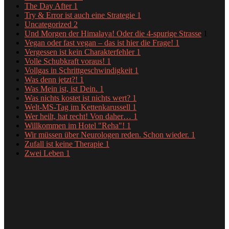
The Day After
1
Try & Error ist auch eine Strategie
1
Uncategorized
2
Und Morgen der Himalaya! Oder die 4-spurige Strasse
1
Vegan oder fast vegan – das ist hier die Frage!
1
Vergessen ist kein Charakterfehler
1
Volle Schubkraft voraus!
1
Vollgas in Schrittgeschwindigkeit
1
Was denn jetzt?!
1
Was Mein ist, ist Dein.
1
Was nichts kostet ist nichts wert?
1
Welt-MS-Tag im Kettenkarussell
1
Wer heilt, hat recht! Von daher…
1
Willkommen im Hotel "Reha"!
1
Wir müssen über Neurologen reden. Schon wieder.
1
Zufall ist keine Therapie
1
Zwei Leben
1