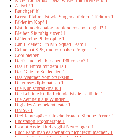
Ärzte-Tourismus – Jetzt wieder mit Drehkreuz
1
Autsch!
1
Bauchgefühl
1
Bergauf fahren ist wie Singen auf dem Eiffelturm
1
Bilder im Kopf
1
Bist du noch analog krank oder schon digital?
1
Bleiben Sie ruhig sitzen!
1
Blütenreine Philosophie
1
Car-T-Zellen: Ein MS-Squad-Team
1
Celine hat SPS, und wir haben Fragen…
1
Cool bleiben
1
Darf's auch ein bisschen früher sein?
1
Das Dilemma mit dem D
1
Das Gute im Schlechten
1
Das Märchen vom Starksein
1
Diagnose: diplomatisch
1
Die Kühlschrankmaus
1
Die Leitlinie ist die Leitlinie ist die Leitlinie.
1
Die Zeit heilt alle Wunden
1
Digitales Apothekentheater
1
DMSG
1
Drei Jahre später. Gleiche Fragen. Simone Ferner.
1
Endstation Ergotherapie
1
Es gibt Ärzte. Und es gibt Neurologen.
1
Euch kann man es aber auch nicht recht machen.
1