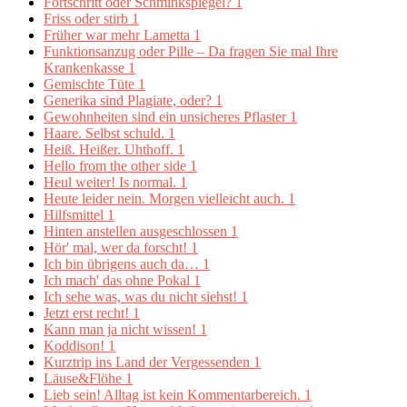
Fortschritt oder Schminkspiegel?
1
Friss oder stirb
1
Früher war mehr Lametta
1
Funktionsanzug oder Pille – Da fragen Sie mal Ihre
Krankenkasse
1
Gemischte Tüte
1
Generika sind Plagiate, oder?
1
Gewohnheiten sind ein unsicheres Pflaster
1
Haare. Selbst schuld.
1
Heiß. Heißer. Uhthoff.
1
Hello from the other side
1
Heul weiter! Is normal.
1
Heute leider nein. Morgen vielleicht auch.
1
Hilfsmittel
1
Hinten anstellen ausgeschlossen
1
Hör' mal, wer da forscht!
1
Ich bin übrigens auch da…
1
Ich mach' das ohne Pokal
1
Ich sehe was, was du nicht siehst!
1
Jetzt erst recht!
1
Kann man ja nicht wissen!
1
Koddison!
1
Kurztrip ins Land der Vergessenden
1
Läuse&Flöhe
1
Lieb sein! Alltag ist kein Kommentarbereich.
1