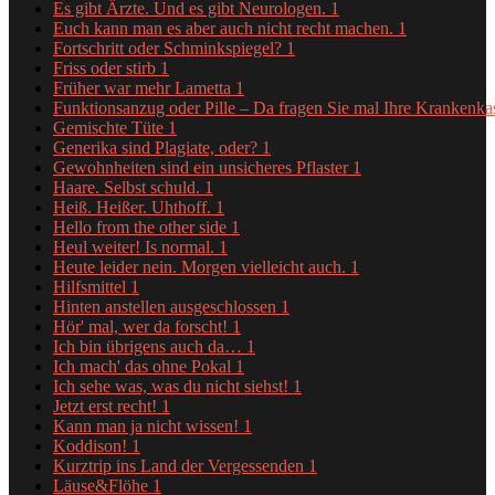
Es gibt Ärzte. Und es gibt Neurologen.
1
Euch kann man es aber auch nicht recht machen.
1
Fortschritt oder Schminkspiegel?
1
Friss oder stirb
1
Früher war mehr Lametta
1
Funktionsanzug oder Pille – Da fragen Sie mal Ihre Krankenk
Gemischte Tüte
1
Generika sind Plagiate, oder?
1
Gewohnheiten sind ein unsicheres Pflaster
1
Haare. Selbst schuld.
1
Heiß. Heißer. Uhthoff.
1
Hello from the other side
1
Heul weiter! Is normal.
1
Heute leider nein. Morgen vielleicht auch.
1
Hilfsmittel
1
Hinten anstellen ausgeschlossen
1
Hör' mal, wer da forscht!
1
Ich bin übrigens auch da…
1
Ich mach' das ohne Pokal
1
Ich sehe was, was du nicht siehst!
1
Jetzt erst recht!
1
Kann man ja nicht wissen!
1
Koddison!
1
Kurztrip ins Land der Vergessenden
1
Läuse&Flöhe
1