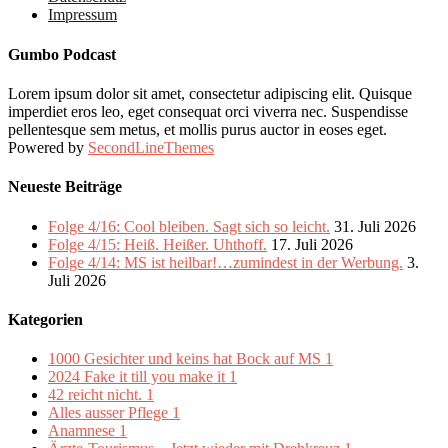
Impressum
Gumbo Podcast
Lorem ipsum dolor sit amet, consectetur adipiscing elit. Quisque
imperdiet eros leo, eget consequat orci viverra nec. Suspendisse
pellentesque sem metus, et mollis purus auctor in eoses eget.
Powered by
SecondLineThemes
Neueste Beiträge
Folge 4/16: Cool bleiben. Sagt sich so leicht.
31. Juli 2026
Folge 4/15: Heiß. Heißer. Uhthoff.
17. Juli 2026
Folge 4/14: MS ist heilbar!…zumindest in der Werbung.
3.
Juli 2026
Kategorien
1000 Gesichter und keins hat Bock auf MS
1
2024 Fake it till you make it
1
42 reicht nicht.
1
Alles ausser Pflege
1
Anamnese
1