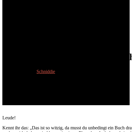
Folge 22: Pralinen, selbstgemac
27. Oktober 2023
Schniddie
Leude!
Kennt ihr das: „Das ist so witzig, da musst du unbedingt ein Buch dra