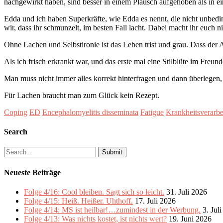
nachgewirkt haben, sind besser in einem Plausch aufgehoben als in 
Edda und ich haben Superkräfte, wie Edda es nennt, die nicht unbedin
wir, dass ihr schmunzelt, im besten Fall lacht. Dabei macht ihr euch n
Ohne Lachen und Selbstironie ist das Leben trist und grau. Dass der Anla
Als ich frisch erkrankt war, und das erste mal eine Stilblüte im Freund
Man muss nicht immer alles korrekt hinterfragen und dann überlegen, 
Für Lachen braucht man zum Glück kein Rezept.
Coping
ED
Encephalomyelitis disseminata
Fatigue
Krankheitsverarbe
Search
Search
for:
Neueste Beiträge
Folge 4/16: Cool bleiben. Sagt sich so leicht.
31. Juli 2026
Folge 4/15: Heiß. Heißer. Uhthoff.
17. Juli 2026
Folge 4/14: MS ist heilbar!…zumindest in der Werbung.
3. Jul
Folge 4/13: Was nichts kostet, ist nichts wert?
19. Juni 2026