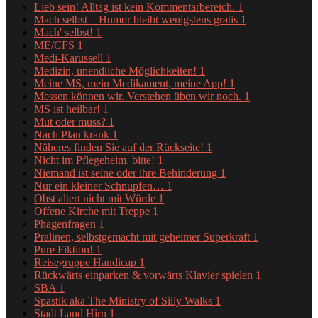
Lieb sein! Alltag ist kein Kommentarbereich.
1
Mach selbst – Humor bleibt wenigstens gratis
1
Mach' selbst!
1
ME/CFS
1
Medi-Karussell
1
Medizin, unendliche Möglichkeiten!
1
Meine MS, mein Medikament, meine App!
1
Messen können wir. Verstehen üben wir noch.
1
MS ist heilbar!
1
Mut oder muss?
1
Nach Plan krank
1
Näheres finden Sie auf der Rückseite!
1
Nicht im Pflegeheim, bitte!
1
Niemand ist seine oder ihre Behinderung
1
Nur ein kleiner Schnupfen…
1
Obst altert nicht mit Würde
1
Offene Kirche mit Treppe
1
Phagenfragen
1
Pralinen, selbstgemacht mit geheimer Superkraft
1
Pure Fiktion!
1
Reisegruppe Handicap
1
Rückwärts einparken & vorwärts Klavier spielen
1
SBA
1
Spastik aka The Ministry of Silly Walks
1
Stadt Land Hirn
1