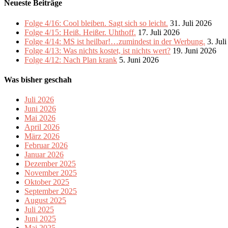
Neueste Beiträge
Folge 4/16: Cool bleiben. Sagt sich so leicht.
31. Juli 2026
Folge 4/15: Heiß. Heißer. Uhthoff.
17. Juli 2026
Folge 4/14: MS ist heilbar!…zumindest in der Werbung.
3. Jul
Folge 4/13: Was nichts kostet, ist nichts wert?
19. Juni 2026
Folge 4/12: Nach Plan krank
5. Juni 2026
Was bisher geschah
Juli 2026
Juni 2026
Mai 2026
April 2026
März 2026
Februar 2026
Januar 2026
Dezember 2025
November 2025
Oktober 2025
September 2025
August 2025
Juli 2025
Juni 2025
Mai 2025