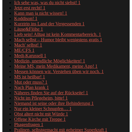
Ich sehe was, was du nicht siehst!
1
Jetzt erst recht!
1
Kann man ja nicht wissen!
1
Koddison!
1
Kurztrip ins Land der Vergessenden
1
Läuse&Flöhe
1
Lieb sein! Alltag ist kein Kommentarbereich.
1
Mach selbst – Humor bleibt wenigstens gratis
1
Mach' selbst!
1
ME/CFS
1
Medi-Karussell
1
Medizin, unendliche Möglichkeiten!
1
Meine MS, mein Medikament, meine App!
1
Messen können wir. Verstehen üben wir noch.
1
MS ist heilbar!
1
Mut oder muss?
1
Nach Plan krank
1
Näheres finden Sie auf der Rückseite!
1
Nicht im Pflegeheim, bitte!
1
Niemand ist seine oder ihre Behinderung
1
Nur ein kleiner Schnupfen…
1
Obst altert nicht mit Würde
1
Offene Kirche mit Treppe
1
Phagenfragen
1
Pralinen, selbstgemacht mit geheimer Superkraft
1