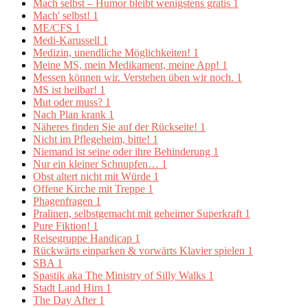
Mach selbst – Humor bleibt wenigstens gratis
1
Mach' selbst!
1
ME/CFS
1
Medi-Karussell
1
Medizin, unendliche Möglichkeiten!
1
Meine MS, mein Medikament, meine App!
1
Messen können wir. Verstehen üben wir noch.
1
MS ist heilbar!
1
Mut oder muss?
1
Nach Plan krank
1
Näheres finden Sie auf der Rückseite!
1
Nicht im Pflegeheim, bitte!
1
Niemand ist seine oder ihre Behinderung
1
Nur ein kleiner Schnupfen…
1
Obst altert nicht mit Würde
1
Offene Kirche mit Treppe
1
Phagenfragen
1
Pralinen, selbstgemacht mit geheimer Superkraft
1
Pure Fiktion!
1
Reisegruppe Handicap
1
Rückwärts einparken & vorwärts Klavier spielen
1
SBA
1
Spastik aka The Ministry of Silly Walks
1
Stadt Land Hirn
1
The Day After
1