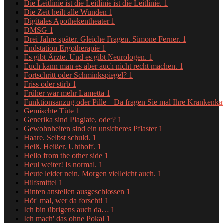
Die Leitlinie ist die Leitlinie ist die Leitlinie.
1
Die Zeit heilt alle Wunden
1
Digitales Apothekentheater
1
DMSG
1
Drei Jahre später. Gleiche Fragen. Simone Ferner.
1
Endstation Ergotherapie
1
Es gibt Ärzte. Und es gibt Neurologen.
1
Euch kann man es aber auch nicht recht machen.
1
Fortschritt oder Schminkspiegel?
1
Friss oder stirb
1
Früher war mehr Lametta
1
Funktionsanzug oder Pille – Da fragen Sie mal Ihre Krankenk
Gemischte Tüte
1
Generika sind Plagiate, oder?
1
Gewohnheiten sind ein unsicheres Pflaster
1
Haare. Selbst schuld.
1
Heiß. Heißer. Uhthoff.
1
Hello from the other side
1
Heul weiter! Is normal.
1
Heute leider nein. Morgen vielleicht auch.
1
Hilfsmittel
1
Hinten anstellen ausgeschlossen
1
Hör' mal, wer da forscht!
1
Ich bin übrigens auch da…
1
Ich mach' das ohne Pokal
1