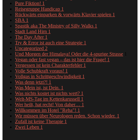
Pure Fiktion!
1
Reisegruppe Handicap
1
Rückwärts einparken & vorwärts Klavier spielen
1
SBA
1
Spastik aka The Ministry of Silly Walks
1
Stadt Land Hirn
1
The Day After
1
Try & Error ist auch eine Strategie
1
Uncategorized
2
Und Morgen der Himalaya! Oder die 4-spurige Strasse
1
Vegan oder fast vegan – das ist hier die Frage!
1
Vergessen ist kein Charakterfehler
1
Volle Schubkraft voraus!
1
Vollgas in Schrittgeschwindigkeit
1
Was denn jetzt?!
1
Was Mein ist, ist Dein.
1
Was nichts kostet ist nichts wert?
1
Welt-MS-Tag im Kettenkarussell
1
Wer heilt, hat recht! Von daher…
1
Willkommen im Hotel "Reha"!
1
Wir müssen über Neurologen reden. Schon wieder.
1
Zufall ist keine Therapie
1
Zwei Leben
1