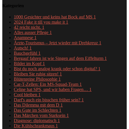
Kategorien
1000 Gesichter und keins hat Bock auf MS
1
2024 Fake it till you make it
1
42 reicht nicht.
1
Alles ausser Pflege
1
Anamnese
1
Ärzte-Tourismus – Jetzt wieder mit Drehkreuz
1
Autsch!
1
Bauchgefühl
1
Bergauf fahren ist wie Singen auf dem Eiffelturm
1
Bilder im Kopf
1
Bist du noch analog krank oder schon digital?
1
Bleiben Sie ruhig sitzen!
1
Blütenreine Philosophie
1
Car-T-Zellen: Ein MS-Squad-Team
1
Celine hat SPS, und wir haben Fragen…
1
Cool bleiben
1
Darf's auch ein bisschen früher sein?
1
Das Dilemma mit dem D
1
Das Gute im Schlechten
1
Das Märchen vom Starksein
1
Diagnose: diplomatisch
1
Die Kühlschrankmaus
1