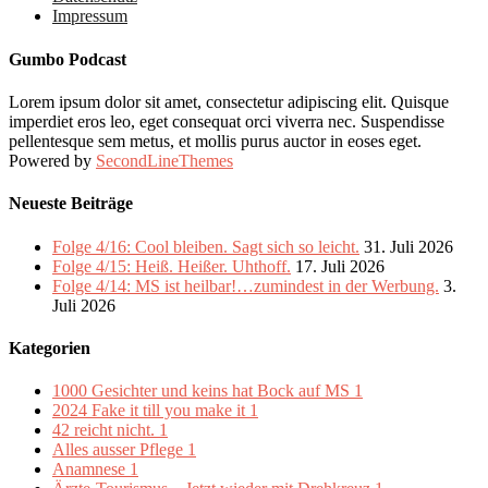
Impressum
Gumbo Podcast
Lorem ipsum dolor sit amet, consectetur adipiscing elit. Quisque
imperdiet eros leo, eget consequat orci viverra nec. Suspendisse
pellentesque sem metus, et mollis purus auctor in eoses eget.
Powered by
SecondLineThemes
Neueste Beiträge
Folge 4/16: Cool bleiben. Sagt sich so leicht.
31. Juli 2026
Folge 4/15: Heiß. Heißer. Uhthoff.
17. Juli 2026
Folge 4/14: MS ist heilbar!…zumindest in der Werbung.
3.
Juli 2026
Kategorien
1000 Gesichter und keins hat Bock auf MS
1
2024 Fake it till you make it
1
42 reicht nicht.
1
Alles ausser Pflege
1
Anamnese
1