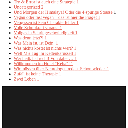
Try & Error ist auch eine Strategie
1
Uncategorized
2
Und Morgen der Himalaya! Oder die 4-spurige Strasse
1
Vegan oder fast vegan – das ist hier die Frage!
1
Vergessen ist kein Charakterfehler
1
Volle Schubkraft voraus!
1
Vollgas in Schrittgeschwindigkeit
1
Was denn jetzt?!
1
Was Mein ist, ist Dein.
1
Was nichts kostet ist nichts wert?
1
Welt-MS-Tag im Kettenkarussell
1
Wer heilt, hat recht! Von daher…
1
Willkommen im Hotel "Reha"!
1
Wir müssen über Neurologen reden. Schon wieder.
1
Zufall ist keine Therapie
1
Zwei Leben
1