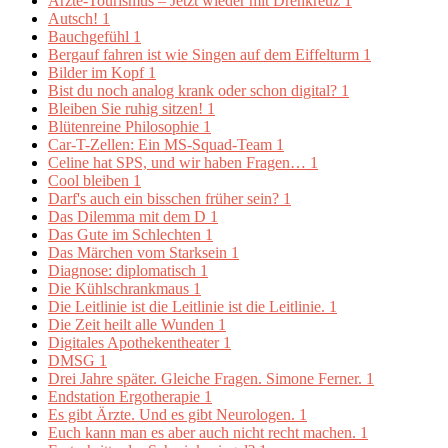
Ärzte-Tourismus – Jetzt wieder mit Drehkreuz
1
Autsch!
1
Bauchgefühl
1
Bergauf fahren ist wie Singen auf dem Eiffelturm
1
Bilder im Kopf
1
Bist du noch analog krank oder schon digital?
1
Bleiben Sie ruhig sitzen!
1
Blütenreine Philosophie
1
Car-T-Zellen: Ein MS-Squad-Team
1
Celine hat SPS, und wir haben Fragen…
1
Cool bleiben
1
Darf's auch ein bisschen früher sein?
1
Das Dilemma mit dem D
1
Das Gute im Schlechten
1
Das Märchen vom Starksein
1
Diagnose: diplomatisch
1
Die Kühlschrankmaus
1
Die Leitlinie ist die Leitlinie ist die Leitlinie.
1
Die Zeit heilt alle Wunden
1
Digitales Apothekentheater
1
DMSG
1
Drei Jahre später. Gleiche Fragen. Simone Ferner.
1
Endstation Ergotherapie
1
Es gibt Ärzte. Und es gibt Neurologen.
1
Euch kann man es aber auch nicht recht machen.
1