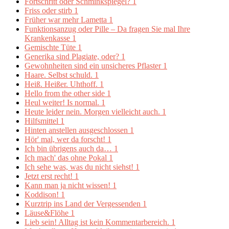
Fortschritt oder Schminkspiegel?
1
Friss oder stirb
1
Früher war mehr Lametta
1
Funktionsanzug oder Pille – Da fragen Sie mal Ihre
Krankenkasse
1
Gemischte Tüte
1
Generika sind Plagiate, oder?
1
Gewohnheiten sind ein unsicheres Pflaster
1
Haare. Selbst schuld.
1
Heiß. Heißer. Uhthoff.
1
Hello from the other side
1
Heul weiter! Is normal.
1
Heute leider nein. Morgen vielleicht auch.
1
Hilfsmittel
1
Hinten anstellen ausgeschlossen
1
Hör' mal, wer da forscht!
1
Ich bin übrigens auch da…
1
Ich mach' das ohne Pokal
1
Ich sehe was, was du nicht siehst!
1
Jetzt erst recht!
1
Kann man ja nicht wissen!
1
Koddison!
1
Kurztrip ins Land der Vergessenden
1
Läuse&Flöhe
1
Lieb sein! Alltag ist kein Kommentarbereich.
1