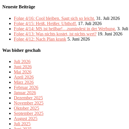
Neueste Beiträge
Folge 4/16: Cool bleiben. Sagt sich so leicht.
31. Juli 2026
Folge 4/15: Heiß. Heißer. Uhthoff.
17. Juli 2026
Folge 4/14: MS ist heilbar!…zumindest in der Werbung.
3. Jul
Folge 4/13: Was nichts kostet, ist nichts wert?
19. Juni 2026
Folge 4/12: Nach Plan krank
5. Juni 2026
Was bisher geschah
Juli 2026
Juni 2026
Mai 2026
April 2026
März 2026
Februar 2026
Januar 2026
Dezember 2025
November 2025
Oktober 2025
September 2025
August 2025
Juli 2025
Juni 2025