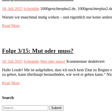
18. Juli 2025
Schniddie
1000gesichterplus2.de, 1000gesichterplus2.
Warum wir manchmal mutig wirken – und eigentlich nur keine ander
Read More
Folge 3/15: Mut oder muss?
für
18. Juli 2025
Schniddie
Mut oder muss?
Kommentare deaktiviert
Folg
Hallo Leude! Mir ist aufgefallen, dass ich noch kein Zitat zu Beginn 
3/15
zu gehen, kann überhaupt herausfinden, wie weit er gehen kann.“ Ni
Mut
oder
Read More
mus
Search
Search
for: