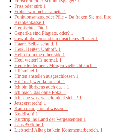
Fortschritt oder Schminkspiegel?
1
Friss oder stirb
1
Früher war mehr Lametta
1
Funktionsanzug oder Pille – Da fragen Sie mal Ihre
Krankenkasse
1
Gemischte Tüte
1
Generika sind Plagiate, oder?
1
Gewohnheiten sind ein unsicheres Pflaster
1
Haare. Selbst schuld.
1
Heiß. Heißer. Uhthoff.
1
Hello from the other side
1
Heul weiter! Is normal.
1
Heute leider nein. Morgen vielleicht auch.
1
Hilfsmittel
1
Hinten anstellen ausgeschlossen
1
Hör' mal, wer da forscht!
1
Ich bin übrigens auch da…
1
Ich mach' das ohne Pokal
1
Ich sehe was, was du nicht siehst!
1
Jetzt erst recht!
1
Kann man ja nicht wissen!
1
Koddison!
1
Kurztrip ins Land der Vergessenden
1
Läuse&Flöhe
1
Lieb sein! Alltag ist kein Kommentarbereich.
1