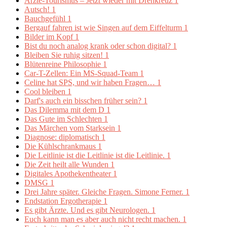
Ärzte-Tourismus – Jetzt wieder mit Drehkreuz
1
Autsch!
1
Bauchgefühl
1
Bergauf fahren ist wie Singen auf dem Eiffelturm
1
Bilder im Kopf
1
Bist du noch analog krank oder schon digital?
1
Bleiben Sie ruhig sitzen!
1
Blütenreine Philosophie
1
Car-T-Zellen: Ein MS-Squad-Team
1
Celine hat SPS, und wir haben Fragen…
1
Cool bleiben
1
Darf's auch ein bisschen früher sein?
1
Das Dilemma mit dem D
1
Das Gute im Schlechten
1
Das Märchen vom Starksein
1
Diagnose: diplomatisch
1
Die Kühlschrankmaus
1
Die Leitlinie ist die Leitlinie ist die Leitlinie.
1
Die Zeit heilt alle Wunden
1
Digitales Apothekentheater
1
DMSG
1
Drei Jahre später. Gleiche Fragen. Simone Ferner.
1
Endstation Ergotherapie
1
Es gibt Ärzte. Und es gibt Neurologen.
1
Euch kann man es aber auch nicht recht machen.
1