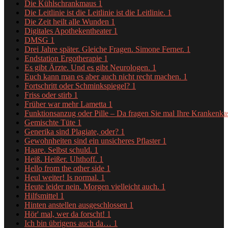
Die Kühlschrankmaus
1
Die Leitlinie ist die Leitlinie ist die Leitlinie.
1
Die Zeit heilt alle Wunden
1
Digitales Apothekentheater
1
DMSG
1
Drei Jahre später. Gleiche Fragen. Simone Ferner.
1
Endstation Ergotherapie
1
Es gibt Ärzte. Und es gibt Neurologen.
1
Euch kann man es aber auch nicht recht machen.
1
Fortschritt oder Schminkspiegel?
1
Friss oder stirb
1
Früher war mehr Lametta
1
Funktionsanzug oder Pille – Da fragen Sie mal Ihre Krankenk
Gemischte Tüte
1
Generika sind Plagiate, oder?
1
Gewohnheiten sind ein unsicheres Pflaster
1
Haare. Selbst schuld.
1
Heiß. Heißer. Uhthoff.
1
Hello from the other side
1
Heul weiter! Is normal.
1
Heute leider nein. Morgen vielleicht auch.
1
Hilfsmittel
1
Hinten anstellen ausgeschlossen
1
Hör' mal, wer da forscht!
1
Ich bin übrigens auch da…
1