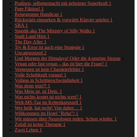
Pralinen, selbstgemacht mit geheimer Superkraft
1
Pure Fiktion!
1
Reisegruppe Handicap
1
Rückwärts einparken & vorwärts Klavier spielen
1
SBA
1
Spastik aka The Ministry of Silly Walks
1
Stadt Land Hirn
1
The Day After
1
Try & Error ist auch eine Strategie
1
Uncategorized
2
Und Morgen der Himalaya! Oder die 4-spurige Strasse
1
Vegan oder fast vegan – das ist hier die Frage!
1
Vergessen ist kein Charakterfehler
1
Volle Schubkraft voraus!
1
Vollgas in Schrittgeschwindigkeit
1
Was denn jetzt?!
1
Was Mein ist, ist Dein.
1
Was nichts kostet ist nichts wert?
1
Welt-MS-Tag im Kettenkarussell
1
Wer heilt, hat recht! Von daher…
1
Willkommen im Hotel "Reha"!
1
Wir müssen über Neurologen reden. Schon wieder.
1
Zufall ist keine Therapie
1
Zwei Leben
1