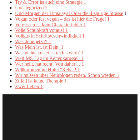
Try & Error ist auch eine Strategie
1
Uncategorized
2
Und Morgen der Himalaya! Oder die 4-spurige Strasse
1
Vegan oder fast vegan – das ist hier die Frage!
1
Vergessen ist kein Charakterfehler
1
Volle Schubkraft voraus!
1
Vollgas in Schrittgeschwindigkeit
1
Was denn jetzt?!
1
Was Mein ist, ist Dein.
1
Was nichts kostet ist nichts wert?
1
Welt-MS-Tag im Kettenkarussell
1
Wer heilt, hat recht! Von daher…
1
Willkommen im Hotel "Reha"!
1
Wir müssen über Neurologen reden. Schon wieder.
1
Zufall ist keine Therapie
1
Zwei Leben
1