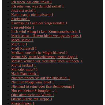
Ich mach' das ohne Pokal
1
Ich sehe was, was du nicht siehst!
1
Jetzt erst recht!
1
Kann man ja nicht wissen!
1
Koddison!
1
Kurztrip ins Land der Vergessenden
1
Läuse&Flöhe
1
Lieb sein! Alltag ist kein Kommentarbereich.
1
Mach selbst – Humor bleibt wenigstens gratis
1
Mach' selbst!
1
ME/CFS
1
Medi-Karussell
1
Medizin, unendliche Möglichkeiten!
1
Meine MS, mein Medikament, meine App!
1
Messen können wir. Verstehen üben wir noch.
1
MS ist heilbar!
1
Mut oder muss?
1
Nach Plan krank
1
Näheres finden Sie auf der Rückseite!
1
Nicht im Pflegeheim, bitte!
1
Niemand ist seine oder ihre Behinderung
1
Nur ein kleiner Schnupfen…
1
Obst altert nicht mit Würde
1
Offene Kirche mit Treppe
1
Phagenfragen
1