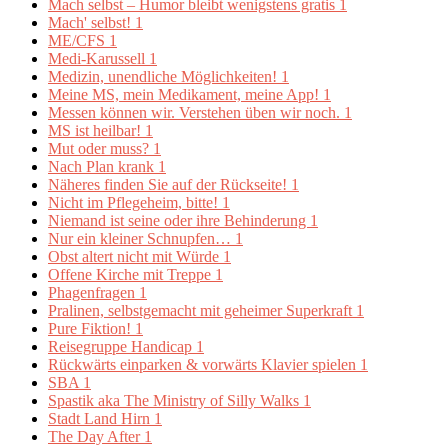
Mach selbst – Humor bleibt wenigstens gratis
1
Mach' selbst!
1
ME/CFS
1
Medi-Karussell
1
Medizin, unendliche Möglichkeiten!
1
Meine MS, mein Medikament, meine App!
1
Messen können wir. Verstehen üben wir noch.
1
MS ist heilbar!
1
Mut oder muss?
1
Nach Plan krank
1
Näheres finden Sie auf der Rückseite!
1
Nicht im Pflegeheim, bitte!
1
Niemand ist seine oder ihre Behinderung
1
Nur ein kleiner Schnupfen…
1
Obst altert nicht mit Würde
1
Offene Kirche mit Treppe
1
Phagenfragen
1
Pralinen, selbstgemacht mit geheimer Superkraft
1
Pure Fiktion!
1
Reisegruppe Handicap
1
Rückwärts einparken & vorwärts Klavier spielen
1
SBA
1
Spastik aka The Ministry of Silly Walks
1
Stadt Land Hirn
1
The Day After
1