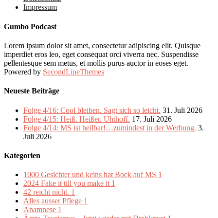
Impressum
Gumbo Podcast
Lorem ipsum dolor sit amet, consectetur adipiscing elit. Quisque
imperdiet eros leo, eget consequat orci viverra nec. Suspendisse
pellentesque sem metus, et mollis purus auctor in eoses eget.
Powered by
SecondLineThemes
Neueste Beiträge
Folge 4/16: Cool bleiben. Sagt sich so leicht.
31. Juli 2026
Folge 4/15: Heiß. Heißer. Uhthoff.
17. Juli 2026
Folge 4/14: MS ist heilbar!…zumindest in der Werbung.
3.
Juli 2026
Kategorien
1000 Gesichter und keins hat Bock auf MS
1
2024 Fake it till you make it
1
42 reicht nicht.
1
Alles ausser Pflege
1
Anamnese
1