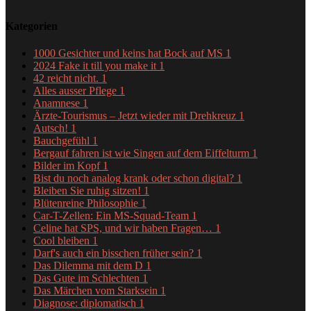
Kategorien
1000 Gesichter und keins hat Bock auf MS
1
2024 Fake it till you make it
1
42 reicht nicht.
1
Alles ausser Pflege
1
Anamnese
1
Ärzte-Tourismus – Jetzt wieder mit Drehkreuz
1
Autsch!
1
Bauchgefühl
1
Bergauf fahren ist wie Singen auf dem Eiffelturm
1
Bilder im Kopf
1
Bist du noch analog krank oder schon digital?
1
Bleiben Sie ruhig sitzen!
1
Blütenreine Philosophie
1
Car-T-Zellen: Ein MS-Squad-Team
1
Celine hat SPS, und wir haben Fragen…
1
Cool bleiben
1
Darf's auch ein bisschen früher sein?
1
Das Dilemma mit dem D
1
Das Gute im Schlechten
1
Das Märchen vom Starksein
1
Diagnose: diplomatisch
1