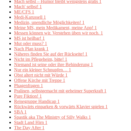
Mach selbst – Humor bleibt wenigstens gratis
1
Mach' selbst!
1
ME/CFS
1
Medi-Karussell
1
Medizin, unendliche Möglichkeiten!
1
Meine MS, mein Medikament, meine App!
1
Messen können wir. Verstehen üben wir noch.
1
MS ist heilbar!
1
Mut oder muss?
1
Nach Plan krank
1
Näheres finden Sie auf der Rückseite!
1
Nicht im Pflegeheim, bitte!
1
Niemand ist seine oder ihre Behinderung
1
Nur ein kleiner Schnupfen…
1
Obst altert nicht mit Würde
1
Offene Kirche mit Treppe
1
Phagenfragen
1
Pralinen, selbstgemacht mit geheimer Superkraft
1
Pure Fiktion!
1
Reisegruppe Handicap
1
Rückwärts einparken & vorwärts Klavier spielen
1
SBA
1
Spastik aka The Ministry of Silly Walks
1
Stadt Land Hirn
1
The Day After
1