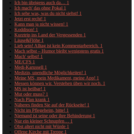
Ich bin übrigens auch da…
1
Ich mach' das ohne Pokal
1
Ich sehe was, was du nicht siehst!
1
Jetzt erst recht!
1
Kann man ja nicht wissen!
1
Koddison!
1
Kurztrip ins Land der Vergessenden
1
Läuse&Flöhe
1
Lieb sein! Alltag ist kein Kommentarbereich.
1
Mach selbst – Humor bleibt wenigstens gratis
1
Mach' selbst!
1
ME/CFS
1
Medi-Karussell
1
Medizin, unendliche Möglichkeiten!
1
Meine MS, mein Medikament, meine App!
1
Messen können wir. Verstehen üben wir noch.
1
MS ist heilbar!
1
Mut oder muss?
1
Nach Plan krank
1
Näheres finden Sie auf der Rückseite!
1
Nicht im Pflegeheim, bitte!
1
Niemand ist seine oder ihre Behinderung
1
Nur ein kleiner Schnupfen…
1
Obst altert nicht mit Würde
1
Offene Kirche mit Treppe
1