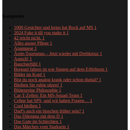
Kategorien
1000 Gesichter und keins hat Bock auf MS
1
2024 Fake it till you make it
1
42 reicht nicht.
1
Alles ausser Pflege
1
Anamnese
1
Ärzte-Tourismus – Jetzt wieder mit Drehkreuz
1
Autsch!
1
Bauchgefühl
1
Bergauf fahren ist wie Singen auf dem Eiffelturm
1
Bilder im Kopf
1
Bist du noch analog krank oder schon digital?
1
Bleiben Sie ruhig sitzen!
1
Blütenreine Philosophie
1
Car-T-Zellen: Ein MS-Squad-Team
1
Celine hat SPS, und wir haben Fragen…
1
Cool bleiben
1
Darf's auch ein bisschen früher sein?
1
Das Dilemma mit dem D
1
Das Gute im Schlechten
1
Das Märchen vom Starksein
1