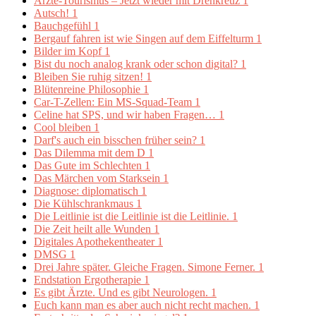
Ärzte-Tourismus – Jetzt wieder mit Drehkreuz
1
Autsch!
1
Bauchgefühl
1
Bergauf fahren ist wie Singen auf dem Eiffelturm
1
Bilder im Kopf
1
Bist du noch analog krank oder schon digital?
1
Bleiben Sie ruhig sitzen!
1
Blütenreine Philosophie
1
Car-T-Zellen: Ein MS-Squad-Team
1
Celine hat SPS, und wir haben Fragen…
1
Cool bleiben
1
Darf's auch ein bisschen früher sein?
1
Das Dilemma mit dem D
1
Das Gute im Schlechten
1
Das Märchen vom Starksein
1
Diagnose: diplomatisch
1
Die Kühlschrankmaus
1
Die Leitlinie ist die Leitlinie ist die Leitlinie.
1
Die Zeit heilt alle Wunden
1
Digitales Apothekentheater
1
DMSG
1
Drei Jahre später. Gleiche Fragen. Simone Ferner.
1
Endstation Ergotherapie
1
Es gibt Ärzte. Und es gibt Neurologen.
1
Euch kann man es aber auch nicht recht machen.
1