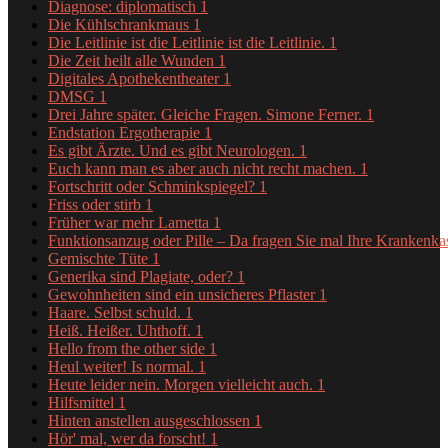
Diagnose: diplomatisch
1
Die Kühlschrankmaus
1
Die Leitlinie ist die Leitlinie ist die Leitlinie.
1
Die Zeit heilt alle Wunden
1
Digitales Apothekentheater
1
DMSG
1
Drei Jahre später. Gleiche Fragen. Simone Ferner.
1
Endstation Ergotherapie
1
Es gibt Ärzte. Und es gibt Neurologen.
1
Euch kann man es aber auch nicht recht machen.
1
Fortschritt oder Schminkspiegel?
1
Friss oder stirb
1
Früher war mehr Lametta
1
Funktionsanzug oder Pille – Da fragen Sie mal Ihre Krankenk
Gemischte Tüte
1
Generika sind Plagiate, oder?
1
Gewohnheiten sind ein unsicheres Pflaster
1
Haare. Selbst schuld.
1
Heiß. Heißer. Uhthoff.
1
Hello from the other side
1
Heul weiter! Is normal.
1
Heute leider nein. Morgen vielleicht auch.
1
Hilfsmittel
1
Hinten anstellen ausgeschlossen
1
Hör' mal, wer da forscht!
1