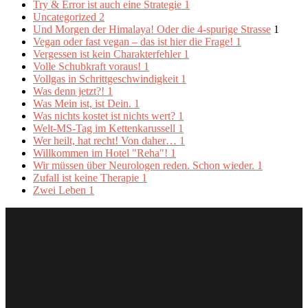
Try & Error ist auch eine Strategie
1
Uncategorized
2
Und Morgen der Himalaya! Oder die 4-spurige Strasse
1
Vegan oder fast vegan – das ist hier die Frage!
1
Vergessen ist kein Charakterfehler
1
Volle Schubkraft voraus!
1
Vollgas in Schrittgeschwindigkeit
1
Was denn jetzt?!
1
Was Mein ist, ist Dein.
1
Was nichts kostet ist nichts wert?
1
Welt-MS-Tag im Kettenkarussell
1
Wer heilt, hat recht! Von daher…
1
Willkommen im Hotel "Reha"!
1
Wir müssen über Neurologen reden. Schon wieder.
1
Zufall ist keine Therapie
1
Zwei Leben
1