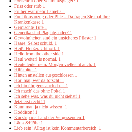
Fortschritt oder Schminkspiegel?
1
Friss oder stirb
1
Früher war mehr Lametta
1
Funktionsanzug oder Pille – Da fragen Sie mal Ihre
Krankenkasse
1
Gemischte Tüte
1
Generika sind Plagiate, oder?
1
Gewohnheiten sind ein unsicheres Pflaster
1
Haare. Selbst schuld.
1
Heiß. Heißer. Uhthoff.
1
Hello from the other side
1
Heul weiter! Is normal.
1
Heute leider nein. Morgen vielleicht auch.
1
Hilfsmittel
1
Hinten anstellen ausgeschlossen
1
Hör' mal, wer da forscht!
1
Ich bin übrigens auch da…
1
Ich mach' das ohne Pokal
1
Ich sehe was, was du nicht siehst!
1
Jetzt erst recht!
1
Kann man ja nicht wissen!
1
Koddison!
1
Kurztrip ins Land der Vergessenden
1
Läuse&Flöhe
1
Lieb sein! Alltag ist kein Kommentarbereich.
1