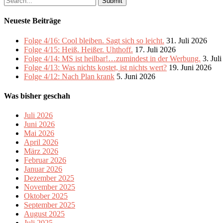
for:
Neueste Beiträge
Folge 4/16: Cool bleiben. Sagt sich so leicht.
31. Juli 2026
Folge 4/15: Heiß. Heißer. Uhthoff.
17. Juli 2026
Folge 4/14: MS ist heilbar!…zumindest in der Werbung.
3. Jul
Folge 4/13: Was nichts kostet, ist nichts wert?
19. Juni 2026
Folge 4/12: Nach Plan krank
5. Juni 2026
Was bisher geschah
Juli 2026
Juni 2026
Mai 2026
April 2026
März 2026
Februar 2026
Januar 2026
Dezember 2025
November 2025
Oktober 2025
September 2025
August 2025
Juli 2025