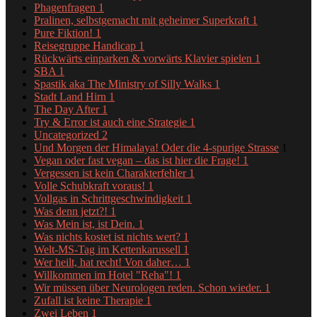
Phagenfragen
1
Pralinen, selbstgemacht mit geheimer Superkraft
1
Pure Fiktion!
1
Reisegruppe Handicap
1
Rückwärts einparken & vorwärts Klavier spielen
1
SBA
1
Spastik aka The Ministry of Silly Walks
1
Stadt Land Hirn
1
The Day After
1
Try & Error ist auch eine Strategie
1
Uncategorized
2
Und Morgen der Himalaya! Oder die 4-spurige Strasse
1
Vegan oder fast vegan – das ist hier die Frage!
1
Vergessen ist kein Charakterfehler
1
Volle Schubkraft voraus!
1
Vollgas in Schrittgeschwindigkeit
1
Was denn jetzt?!
1
Was Mein ist, ist Dein.
1
Was nichts kostet ist nichts wert?
1
Welt-MS-Tag im Kettenkarussell
1
Wer heilt, hat recht! Von daher…
1
Willkommen im Hotel "Reha"!
1
Wir müssen über Neurologen reden. Schon wieder.
1
Zufall ist keine Therapie
1
Zwei Leben
1