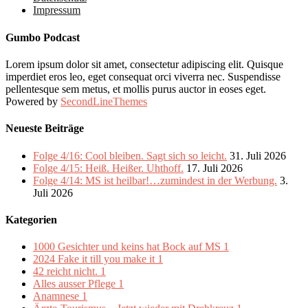
Impressum
Gumbo Podcast
Lorem ipsum dolor sit amet, consectetur adipiscing elit. Quisque
imperdiet eros leo, eget consequat orci viverra nec. Suspendisse
pellentesque sem metus, et mollis purus auctor in eoses eget.
Powered by
SecondLineThemes
Neueste Beiträge
Folge 4/16: Cool bleiben. Sagt sich so leicht.
31. Juli 2026
Folge 4/15: Heiß. Heißer. Uhthoff.
17. Juli 2026
Folge 4/14: MS ist heilbar!…zumindest in der Werbung.
3.
Juli 2026
Kategorien
1000 Gesichter und keins hat Bock auf MS
1
2024 Fake it till you make it
1
42 reicht nicht.
1
Alles ausser Pflege
1
Anamnese
1