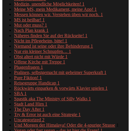
Medizin, unendliche Möglichkeiten!
1
Meine MS, mein Medikament, meine App!
1
Messen können wir. Verstehen üben wir noch.
1
MS ist heilbar!
1
Mut oder muss?
1
Nach Plan krank
1
Näheres finden Sie auf der Rückseite!
1
Nicht im Pflegeheim, bitte!
1
Niemand ist seine oder ihre Behinderung
1
Nur ein kleiner Schnupfen…
1
Obst altert nicht mit Würde
1
Offene Kirche mit Treppe
1
Phagenfragen
1
Pralinen, selbstgemacht mit geheimer Superkraft
1
Pure Fiktion!
1
Reisegruppe Handicap
1
Rückwärts einparken & vorwärts Klavier spielen
1
SBA
1
Spastik aka The Ministry of Silly Walks
1
Stadt Land Hirn
1
The Day After
1
Try & Error ist auch eine Strategie
1
Uncategorized
2
Und Morgen der Himalaya! Oder die 4-spurige Strasse
1
Vegan oder fast vegan – das ist hier die Frage!
1