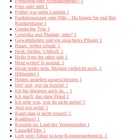
Fortschritt oder Schminkspiegel?
1
Friss oder stirb
1
Früher war mehr Lametta
1
Funktionsanzug oder Pille – Da fragen Sie mal Ihre
Krankenkasse
1
Gemischte Tüte
1
Generika sind Plagiate, oder?
1
Gewohnheiten sind ein unsicheres Pflaster
1
Haare. Selbst schuld.
1
Heiß. Heißer. Uhthoff.
1
Hello from the other side
1
Heul weiter! Is normal.
1
Heute leider nein. Morgen vielleicht auch.
1
Hilfsmittel
1
Hinten anstellen ausgeschlossen
1
Hör' mal, wer da forscht!
1
Ich bin übrigens auch da…
1
Ich mach' das ohne Pokal
1
Ich sehe was, was du nicht siehst!
1
Jetzt erst recht!
1
Kann man ja nicht wissen!
1
Koddison!
1
Kurztrip ins Land der Vergessenden
1
Läuse&Flöhe
1
Lieb sein! Alltag ist kein Kommentarbereich.
1