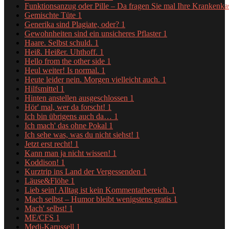
Funktionsanzug oder Pille – Da fragen Sie mal Ihre Krankenk
Gemischte Tüte
1
Generika sind Plagiate, oder?
1
Gewohnheiten sind ein unsicheres Pflaster
1
Haare. Selbst schuld.
1
Heiß. Heißer. Uhthoff.
1
Hello from the other side
1
Heul weiter! Is normal.
1
Heute leider nein. Morgen vielleicht auch.
1
Hilfsmittel
1
Hinten anstellen ausgeschlossen
1
Hör' mal, wer da forscht!
1
Ich bin übrigens auch da…
1
Ich mach' das ohne Pokal
1
Ich sehe was, was du nicht siehst!
1
Jetzt erst recht!
1
Kann man ja nicht wissen!
1
Koddison!
1
Kurztrip ins Land der Vergessenden
1
Läuse&Flöhe
1
Lieb sein! Alltag ist kein Kommentarbereich.
1
Mach selbst – Humor bleibt wenigstens gratis
1
Mach' selbst!
1
ME/CFS
1
Medi-Karussell
1