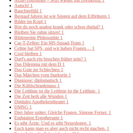
Ärzte-Tourismus – Jetzt wieder mit Drehkreuz
1
Autsch!
1
Bauchgefühl
1
Bergauf fahren ist wie Singen auf dem Eiffelturm
1
Bilder im Kopf
1
Bist du noch analog krank oder schon digital?
1
Bleiben Sie ruhig sitzen!
1
Blütenreine Philosophie
1
Car-T-Zellen: Ein MS-Squad-Team
1
Celine hat SPS, und wir haben Fragen…
1
Cool bleiben
1
Darf's auch ein bisschen früher sein?
1
Das Dilemma mit dem D
1
Das Gute im Schlechten
1
Das Märchen vom Starksein
1
Diagnose: diplomatisch
1
Die Kühlschrankmaus
1
Die Leitlinie ist die Leitlinie ist die Leitlinie.
1
Die Zeit heilt alle Wunden
1
Digitales Apothekentheater
1
DMSG
1
Drei Jahre später. Gleiche Fragen. Simone Ferner.
1
Endstation Ergotherapie
1
Es gibt Ärzte. Und es gibt Neurologen.
1
Euch kann man es aber auch nicht recht machen.
1