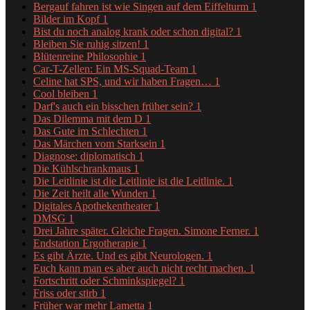
Bergauf fahren ist wie Singen auf dem Eiffelturm
1
Bilder im Kopf
1
Bist du noch analog krank oder schon digital?
1
Bleiben Sie ruhig sitzen!
1
Blütenreine Philosophie
1
Car-T-Zellen: Ein MS-Squad-Team
1
Celine hat SPS, und wir haben Fragen…
1
Cool bleiben
1
Darf's auch ein bisschen früher sein?
1
Das Dilemma mit dem D
1
Das Gute im Schlechten
1
Das Märchen vom Starksein
1
Diagnose: diplomatisch
1
Die Kühlschrankmaus
1
Die Leitlinie ist die Leitlinie ist die Leitlinie.
1
Die Zeit heilt alle Wunden
1
Digitales Apothekentheater
1
DMSG
1
Drei Jahre später. Gleiche Fragen. Simone Ferner.
1
Endstation Ergotherapie
1
Es gibt Ärzte. Und es gibt Neurologen.
1
Euch kann man es aber auch nicht recht machen.
1
Fortschritt oder Schminkspiegel?
1
Friss oder stirb
1
Früher war mehr Lametta
1