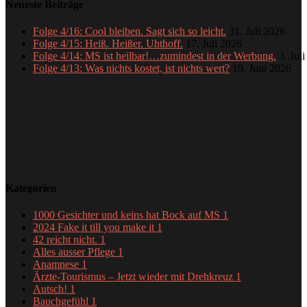
Neueste Beiträge
Folge 4/16: Cool bleiben. Sagt sich so leicht.
31. Juli 2026
Folge 4/15: Heiß. Heißer. Uhthoff.
17. Juli 2026
Folge 4/14: MS ist heilbar!…zumindest in der Werbung.
3. Jul
Folge 4/13: Was nichts kostet, ist nichts wert?
19. Juni 2026
Kategorien
1000 Gesichter und keins hat Bock auf MS
1
2024 Fake it till you make it
1
42 reicht nicht.
1
Alles ausser Pflege
1
Anamnese
1
Ärzte-Tourismus – Jetzt wieder mit Drehkreuz
1
Autsch!
1
Bauchgefühl
1