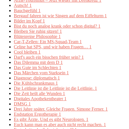
Ärzte-Tourismus – Jetzt wieder mit Drehkreuz
1
Autsch!
1
Bauchgefühl
1
Bergauf fahren ist wie Singen auf dem Eiffelturm
1
Bilder im Kopf
1
Bist du noch analog krank oder schon digital?
1
Bleiben Sie ruhig sitzen!
1
Blütenreine Philosophie
1
Car-T-Zellen: Ein MS-Squad-Team
1
Celine hat SPS, und wir haben Fragen…
1
Cool bleiben
1
Darf's auch ein bisschen früher sein?
1
Das Dilemma mit dem D
1
Das Gute im Schlechten
1
Das Märchen vom Starksein
1
Diagnose: diplomatisch
1
Die Kühlschrankmaus
1
Die Leitlinie ist die Leitlinie ist die Leitlinie.
1
Die Zeit heilt alle Wunden
1
Digitales Apothekentheater
1
DMSG
1
Drei Jahre später. Gleiche Fragen. Simone Ferner.
1
Endstation Ergotherapie
1
Es gibt Ärzte. Und es gibt Neurologen.
1
Euch kann man es aber auch nicht recht machen.
1