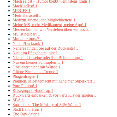
Mach selbst – Humor bleibt wenigstens gratis
1
Mach' selbst!
1
ME/CFS
1
Medi-Karussell
1
Medizin, unendliche Möglichkeiten!
1
Meine MS, mein Medikament, meine App!
1
Messen können wir. Verstehen üben wir noch.
1
MS ist heilbar!
1
Mut oder muss?
1
Nach Plan krank
1
Näheres finden Sie auf der Rückseite!
1
Nicht im Pflegeheim, bitte!
1
Niemand ist seine oder ihre Behinderung
1
Nur ein kleiner Schnupfen…
1
Obst altert nicht mit Würde
1
Offene Kirche mit Treppe
1
Phagenfragen
1
Pralinen, selbstgemacht mit geheimer Superkraft
1
Pure Fiktion!
1
Reisegruppe Handicap
1
Rückwärts einparken & vorwärts Klavier spielen
1
SBA
1
Spastik aka The Ministry of Silly Walks
1
Stadt Land Hirn
1
The Day After
1