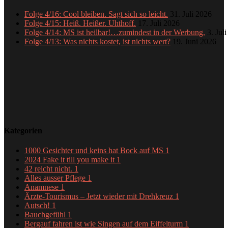
Folge 4/16: Cool bleiben. Sagt sich so leicht.
31. Juli 2026
Folge 4/15: Heiß. Heißer. Uhthoff.
17. Juli 2026
Folge 4/14: MS ist heilbar!…zumindest in der Werbung.
3. Jul
Folge 4/13: Was nichts kostet, ist nichts wert?
19. Juni 2026
Kategorien
1000 Gesichter und keins hat Bock auf MS
1
2024 Fake it till you make it
1
42 reicht nicht.
1
Alles ausser Pflege
1
Anamnese
1
Ärzte-Tourismus – Jetzt wieder mit Drehkreuz
1
Autsch!
1
Bauchgefühl
1
Bergauf fahren ist wie Singen auf dem Eiffelturm
1