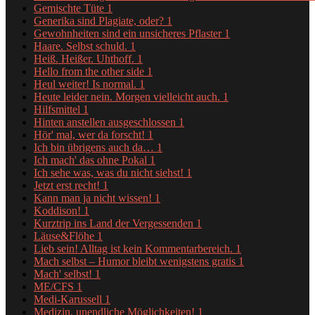
Gemischte Tüte
1
Generika sind Plagiate, oder?
1
Gewohnheiten sind ein unsicheres Pflaster
1
Haare. Selbst schuld.
1
Heiß. Heißer. Uhthoff.
1
Hello from the other side
1
Heul weiter! Is normal.
1
Heute leider nein. Morgen vielleicht auch.
1
Hilfsmittel
1
Hinten anstellen ausgeschlossen
1
Hör' mal, wer da forscht!
1
Ich bin übrigens auch da…
1
Ich mach' das ohne Pokal
1
Ich sehe was, was du nicht siehst!
1
Jetzt erst recht!
1
Kann man ja nicht wissen!
1
Koddison!
1
Kurztrip ins Land der Vergessenden
1
Läuse&Flöhe
1
Lieb sein! Alltag ist kein Kommentarbereich.
1
Mach selbst – Humor bleibt wenigstens gratis
1
Mach' selbst!
1
ME/CFS
1
Medi-Karussell
1
Medizin, unendliche Möglichkeiten!
1