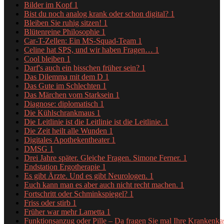
Bilder im Kopf
1
Bist du noch analog krank oder schon digital?
1
Bleiben Sie ruhig sitzen!
1
Blütenreine Philosophie
1
Car-T-Zellen: Ein MS-Squad-Team
1
Celine hat SPS, und wir haben Fragen…
1
Cool bleiben
1
Darf's auch ein bisschen früher sein?
1
Das Dilemma mit dem D
1
Das Gute im Schlechten
1
Das Märchen vom Starksein
1
Diagnose: diplomatisch
1
Die Kühlschrankmaus
1
Die Leitlinie ist die Leitlinie ist die Leitlinie.
1
Die Zeit heilt alle Wunden
1
Digitales Apothekentheater
1
DMSG
1
Drei Jahre später. Gleiche Fragen. Simone Ferner.
1
Endstation Ergotherapie
1
Es gibt Ärzte. Und es gibt Neurologen.
1
Euch kann man es aber auch nicht recht machen.
1
Fortschritt oder Schminkspiegel?
1
Friss oder stirb
1
Früher war mehr Lametta
1
Funktionsanzug oder Pille – Da fragen Sie mal Ihre Krankenk