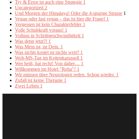
Try & Error ist auch eine Strategie
1
Uncategorized
2
Und Morgen der Himalaya! Oder die 4-spurige Strasse
1
Vegan oder fast vegan – das ist hier die Frage!
1
Vergessen ist kein Charakterfehler
1
Volle Schubkraft voraus!
1
Vollgas in Schrittgeschwindigkeit
1
Was denn jetzt?!
1
Was Mein ist, ist Dein.
1
Was nichts kostet ist nichts wert?
1
Welt-MS-Tag im Kettenkarussell
1
Wer heilt, hat recht! Von daher…
1
Willkommen im Hotel "Reha"!
1
Wir müssen über Neurologen reden. Schon wieder.
1
Zufall ist keine Therapie
1
Zwei Leben
1