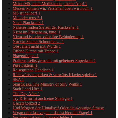
Meine MS, mein Medikament, meine App!
1
Messen können wir. Verstehen üben wir noch.
1
MS ist heilbar!
1
Mut oder muss?
1
Nach Plan krank
1
Näheres finden Sie auf der Rückseite!
1
Nicht im Pflegeheim, bitte!
1
Niemand ist seine oder ihre Behinderung
1
Nur ein kleiner Schnupfen…
1
Obst altert nicht mit Würde
1
Offene Kirche mit Treppe
1
Phagenfragen
1
Pralinen, selbstgemacht mit geheimer Superkraft
1
Pure Fiktion!
1
Reisegruppe Handicap
1
Rückwärts einparken & vorwärts Klavier spielen
1
SBA
1
Spastik aka The Ministry of Silly Walks
1
Stadt Land Hirn
1
The Day After
1
Try & Error ist auch eine Strategie
1
Uncategorized
2
Und Morgen der Himalaya! Oder die 4-spurige Strasse
1
Vegan oder fast vegan – das ist hier die Frage!
1
Vergessen ist kein Charakterfehler
1