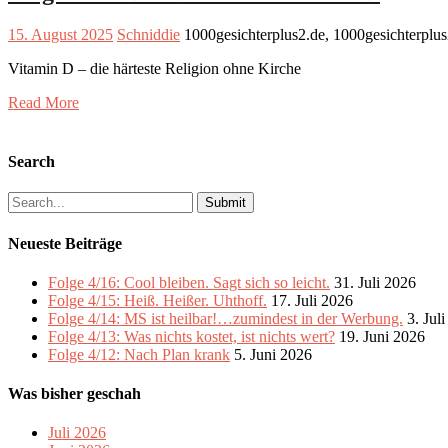
15. August 2025
Schniddie
1000gesichterplus2.de, 1000gesichterplu
Vitamin D – die härteste Religion ohne Kirche
Read More
Search
Search
for:
Neueste Beiträge
Folge 4/16: Cool bleiben. Sagt sich so leicht.
31. Juli 2026
Folge 4/15: Heiß. Heißer. Uhthoff.
17. Juli 2026
Folge 4/14: MS ist heilbar!…zumindest in der Werbung.
3. Jul
Folge 4/13: Was nichts kostet, ist nichts wert?
19. Juni 2026
Folge 4/12: Nach Plan krank
5. Juni 2026
Was bisher geschah
Juli 2026