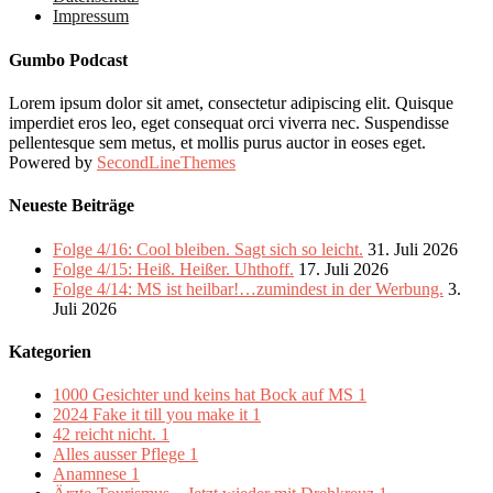
Impressum
Gumbo Podcast
Lorem ipsum dolor sit amet, consectetur adipiscing elit. Quisque
imperdiet eros leo, eget consequat orci viverra nec. Suspendisse
pellentesque sem metus, et mollis purus auctor in eoses eget.
Powered by
SecondLineThemes
Neueste Beiträge
Folge 4/16: Cool bleiben. Sagt sich so leicht.
31. Juli 2026
Folge 4/15: Heiß. Heißer. Uhthoff.
17. Juli 2026
Folge 4/14: MS ist heilbar!…zumindest in der Werbung.
3.
Juli 2026
Kategorien
1000 Gesichter und keins hat Bock auf MS
1
2024 Fake it till you make it
1
42 reicht nicht.
1
Alles ausser Pflege
1
Anamnese
1