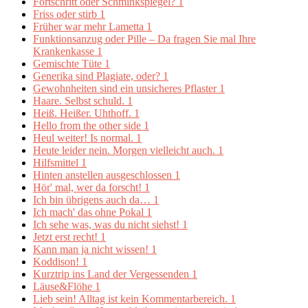
Fortschritt oder Schminkspiegel?
1
Friss oder stirb
1
Früher war mehr Lametta
1
Funktionsanzug oder Pille – Da fragen Sie mal Ihre
Krankenkasse
1
Gemischte Tüte
1
Generika sind Plagiate, oder?
1
Gewohnheiten sind ein unsicheres Pflaster
1
Haare. Selbst schuld.
1
Heiß. Heißer. Uhthoff.
1
Hello from the other side
1
Heul weiter! Is normal.
1
Heute leider nein. Morgen vielleicht auch.
1
Hilfsmittel
1
Hinten anstellen ausgeschlossen
1
Hör' mal, wer da forscht!
1
Ich bin übrigens auch da…
1
Ich mach' das ohne Pokal
1
Ich sehe was, was du nicht siehst!
1
Jetzt erst recht!
1
Kann man ja nicht wissen!
1
Koddison!
1
Kurztrip ins Land der Vergessenden
1
Läuse&Flöhe
1
Lieb sein! Alltag ist kein Kommentarbereich.
1