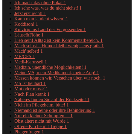
Ich mach' das ohne Pokal
1
Ich sehe was, was du nicht siehst!
1
Jetzt erst recht!
1
Kann man ja nicht wissen!
1
Koddison!
1
Kurztrip ins Land der Vergessenden
1
Läuse&Flöhe
1
Lieb sein! Alltag ist kein Kommentarbereich.
1
Mach selbst – Humor bleibt wenigstens gratis
1
Mach' selbst!
1
ME/CFS
1
Medi-Karussell
1
Medizin, unendliche Möglichkeiten!
1
Meine MS, mein Medikament, meine App!
1
Messen können wir. Verstehen üben wir noch.
1
MS ist heilbar!
1
Mut oder muss?
1
Nach Plan krank
1
Näheres finden Sie auf der Rückseite!
1
Nicht im Pflegeheim, bitte!
1
Niemand ist seine oder ihre Behinderung
1
Nur ein kleiner Schnupfen…
1
Obst altert nicht mit Würde
1
Offene Kirche mit Treppe
1
Phagenfragen
1