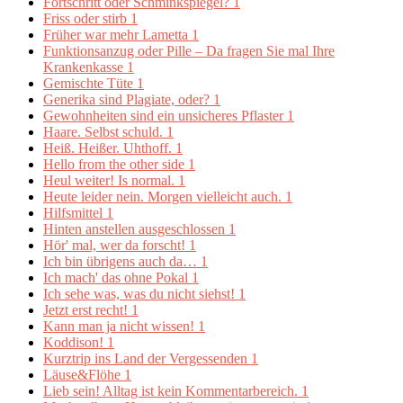
Fortschritt oder Schminkspiegel?
1
Friss oder stirb
1
Früher war mehr Lametta
1
Funktionsanzug oder Pille – Da fragen Sie mal Ihre
Krankenkasse
1
Gemischte Tüte
1
Generika sind Plagiate, oder?
1
Gewohnheiten sind ein unsicheres Pflaster
1
Haare. Selbst schuld.
1
Heiß. Heißer. Uhthoff.
1
Hello from the other side
1
Heul weiter! Is normal.
1
Heute leider nein. Morgen vielleicht auch.
1
Hilfsmittel
1
Hinten anstellen ausgeschlossen
1
Hör' mal, wer da forscht!
1
Ich bin übrigens auch da…
1
Ich mach' das ohne Pokal
1
Ich sehe was, was du nicht siehst!
1
Jetzt erst recht!
1
Kann man ja nicht wissen!
1
Koddison!
1
Kurztrip ins Land der Vergessenden
1
Läuse&Flöhe
1
Lieb sein! Alltag ist kein Kommentarbereich.
1