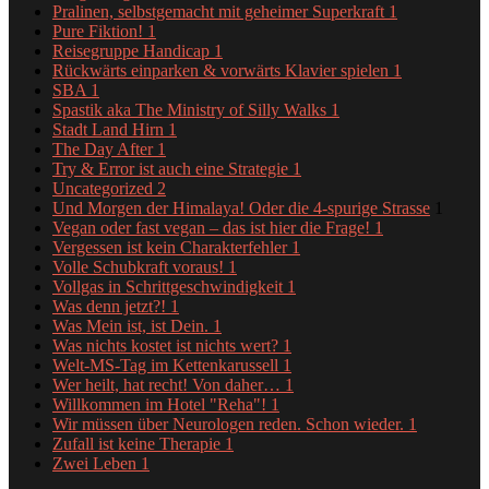
Pralinen, selbstgemacht mit geheimer Superkraft
1
Pure Fiktion!
1
Reisegruppe Handicap
1
Rückwärts einparken & vorwärts Klavier spielen
1
SBA
1
Spastik aka The Ministry of Silly Walks
1
Stadt Land Hirn
1
The Day After
1
Try & Error ist auch eine Strategie
1
Uncategorized
2
Und Morgen der Himalaya! Oder die 4-spurige Strasse
1
Vegan oder fast vegan – das ist hier die Frage!
1
Vergessen ist kein Charakterfehler
1
Volle Schubkraft voraus!
1
Vollgas in Schrittgeschwindigkeit
1
Was denn jetzt?!
1
Was Mein ist, ist Dein.
1
Was nichts kostet ist nichts wert?
1
Welt-MS-Tag im Kettenkarussell
1
Wer heilt, hat recht! Von daher…
1
Willkommen im Hotel "Reha"!
1
Wir müssen über Neurologen reden. Schon wieder.
1
Zufall ist keine Therapie
1
Zwei Leben
1