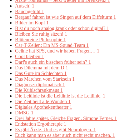
Ärzte-Tourismus – Jetzt wieder mit Drehkreuz
1
Autsch!
1
Bauchgefühl
1
Bergauf fahren ist wie Singen auf dem Eiffelturm
1
Bilder im Kopf
1
Bist du noch analog krank oder schon digital?
1
Bleiben Sie ruhig sitzen!
1
Blütenreine Philosophie
1
Car-T-Zellen: Ein MS-Squad-Team
1
Celine hat SPS, und wir haben Fragen…
1
Cool bleiben
1
Darf's auch ein bisschen früher sein?
1
Das Dilemma mit dem D
1
Das Gute im Schlechten
1
Das Märchen vom Starksein
1
Diagnose: diplomatisch
1
Die Kühlschrankmaus
1
Die Leitlinie ist die Leitlinie ist die Leitlinie.
1
Die Zeit heilt alle Wunden
1
Digitales Apothekentheater
1
DMSG
1
Drei Jahre später. Gleiche Fragen. Simone Ferner.
1
Endstation Ergotherapie
1
Es gibt Ärzte. Und es gibt Neurologen.
1
Euch kann man es aber auch nicht recht machen.
1