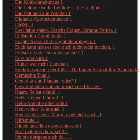
Die Kühlschrankmaus
1
Die Leitlinie ist die Leitlinie ist die Leitlinie.
1
Die Zeit heilt alle Wunden
1
Digitales Apothekentheater
1
DMSG
1
Drei Jahre später. Gleiche Fragen. Simone Ferner.
1
Endstation Ergotherapie
1
Es gibt Ärzte. Und es gibt Neurologen.
1
Euch kann man es aber auch nicht recht machen.
1
Fortschritt oder Schminkspiegel?
1
Friss oder stirb
1
Früher war mehr Lametta
1
Funktionsanzug oder Pille – Da fragen Sie mal Ihre Krankenk
Gemischte Tüte
1
Generika sind Plagiate, oder?
1
Gewohnheiten sind ein unsicheres Pflaster
1
Haare. Selbst schuld.
1
Heiß. Heißer. Uhthoff.
1
Hello from the other side
1
Heul weiter! Is normal.
1
Heute leider nein. Morgen vielleicht auch.
1
Hilfsmittel
1
Hinten anstellen ausgeschlossen
1
Hör' mal, wer da forscht!
1
Ich bin übrigens auch da…
1