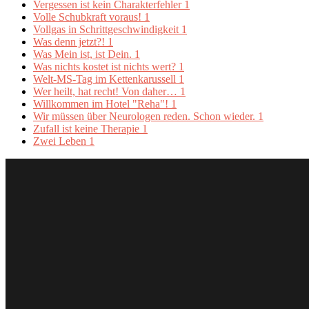
Vergessen ist kein Charakterfehler
1
Volle Schubkraft voraus!
1
Vollgas in Schrittgeschwindigkeit
1
Was denn jetzt?!
1
Was Mein ist, ist Dein.
1
Was nichts kostet ist nichts wert?
1
Welt-MS-Tag im Kettenkarussell
1
Wer heilt, hat recht! Von daher…
1
Willkommen im Hotel "Reha"!
1
Wir müssen über Neurologen reden. Schon wieder.
1
Zufall ist keine Therapie
1
Zwei Leben
1