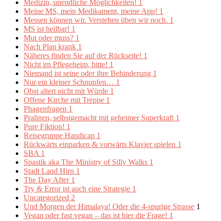
Medizin, unendliche Möglichkeiten!
1
Meine MS, mein Medikament, meine App!
1
Messen können wir. Verstehen üben wir noch.
1
MS ist heilbar!
1
Mut oder muss?
1
Nach Plan krank
1
Näheres finden Sie auf der Rückseite!
1
Nicht im Pflegeheim, bitte!
1
Niemand ist seine oder ihre Behinderung
1
Nur ein kleiner Schnupfen…
1
Obst altert nicht mit Würde
1
Offene Kirche mit Treppe
1
Phagenfragen
1
Pralinen, selbstgemacht mit geheimer Superkraft
1
Pure Fiktion!
1
Reisegruppe Handicap
1
Rückwärts einparken & vorwärts Klavier spielen
1
SBA
1
Spastik aka The Ministry of Silly Walks
1
Stadt Land Hirn
1
The Day After
1
Try & Error ist auch eine Strategie
1
Uncategorized
2
Und Morgen der Himalaya! Oder die 4-spurige Strasse
1
Vegan oder fast vegan – das ist hier die Frage!
1