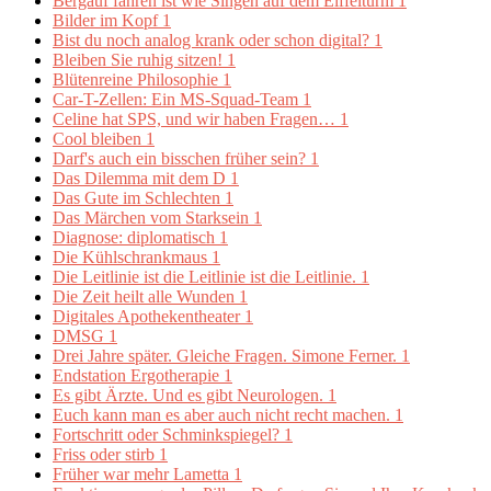
Bergauf fahren ist wie Singen auf dem Eiffelturm
1
Bilder im Kopf
1
Bist du noch analog krank oder schon digital?
1
Bleiben Sie ruhig sitzen!
1
Blütenreine Philosophie
1
Car-T-Zellen: Ein MS-Squad-Team
1
Celine hat SPS, und wir haben Fragen…
1
Cool bleiben
1
Darf's auch ein bisschen früher sein?
1
Das Dilemma mit dem D
1
Das Gute im Schlechten
1
Das Märchen vom Starksein
1
Diagnose: diplomatisch
1
Die Kühlschrankmaus
1
Die Leitlinie ist die Leitlinie ist die Leitlinie.
1
Die Zeit heilt alle Wunden
1
Digitales Apothekentheater
1
DMSG
1
Drei Jahre später. Gleiche Fragen. Simone Ferner.
1
Endstation Ergotherapie
1
Es gibt Ärzte. Und es gibt Neurologen.
1
Euch kann man es aber auch nicht recht machen.
1
Fortschritt oder Schminkspiegel?
1
Friss oder stirb
1
Früher war mehr Lametta
1