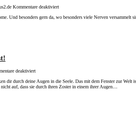
für
lus2.de
Kommentare deaktiviert
Folge
ptome. Und besonders gern da, wo besonders viele Nerven versammelt s
2/25:
Ich
sehe
was,
was
du
nicht
siehst!
t!
für
ntare deaktiviert
Folge
n dir durch deine Augen in die Seele. Das mit dem Fenster zur Welt ist
2/25:
 nicht auf, dass sie durch ihren Zoster in einem ihrer Augen…
Ich
sehe
was,
was
du
nicht
siehst!