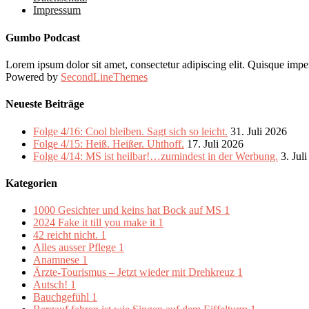
Impressum
Gumbo Podcast
Lorem ipsum dolor sit amet, consectetur adipiscing elit. Quisque imper
Powered by
SecondLineThemes
Neueste Beiträge
Folge 4/16: Cool bleiben. Sagt sich so leicht.
31. Juli 2026
Folge 4/15: Heiß. Heißer. Uhthoff.
17. Juli 2026
Folge 4/14: MS ist heilbar!…zumindest in der Werbung.
3. Jul
Kategorien
1000 Gesichter und keins hat Bock auf MS
1
2024 Fake it till you make it
1
42 reicht nicht.
1
Alles ausser Pflege
1
Anamnese
1
Ärzte-Tourismus – Jetzt wieder mit Drehkreuz
1
Autsch!
1
Bauchgefühl
1