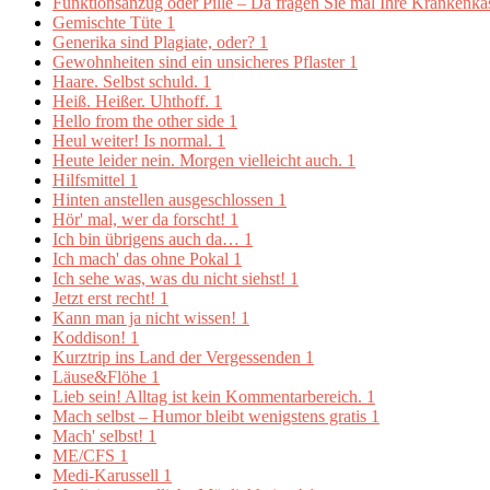
Funktionsanzug oder Pille – Da fragen Sie mal Ihre Krankenk
Gemischte Tüte
1
Generika sind Plagiate, oder?
1
Gewohnheiten sind ein unsicheres Pflaster
1
Haare. Selbst schuld.
1
Heiß. Heißer. Uhthoff.
1
Hello from the other side
1
Heul weiter! Is normal.
1
Heute leider nein. Morgen vielleicht auch.
1
Hilfsmittel
1
Hinten anstellen ausgeschlossen
1
Hör' mal, wer da forscht!
1
Ich bin übrigens auch da…
1
Ich mach' das ohne Pokal
1
Ich sehe was, was du nicht siehst!
1
Jetzt erst recht!
1
Kann man ja nicht wissen!
1
Koddison!
1
Kurztrip ins Land der Vergessenden
1
Läuse&Flöhe
1
Lieb sein! Alltag ist kein Kommentarbereich.
1
Mach selbst – Humor bleibt wenigstens gratis
1
Mach' selbst!
1
ME/CFS
1
Medi-Karussell
1