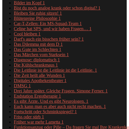
Bilder im Kopf
1
Bist du noch analog krank oder schon digital?
1
Bleiben Sie ruhig sitzen!
1
Blütenreine Philosophie
1
Car-T-Zellen: Ein MS-Squad-Team
1
Celine hat SPS, und wir haben Fragen…
1
Cool bleiben
1
Darf's auch ein bisschen früher sein?
1
Das Dilemma mit dem D
1
Das Gute im Schlechten
1
Das Märchen vom Starksein
1
Diagnose: diplomatisch
1
Die Kühlschrankmaus
1
Die Leitlinie ist die Leitlinie ist die Leitlinie.
1
Die Zeit heilt alle Wunden
1
Digitales Apothekentheater
1
DMSG
1
Drei Jahre später. Gleiche Fragen. Simone Ferner.
1
Endstation Ergotherapie
1
Es gibt Ärzte. Und es gibt Neurologen.
1
Euch kann man es aber auch nicht recht machen.
1
Fortschritt oder Schminkspiegel?
1
Friss oder stirb
1
Früher war mehr Lametta
1
Funktionsanzug oder Pille – Da fragen Sie mal Ihre Krankenk