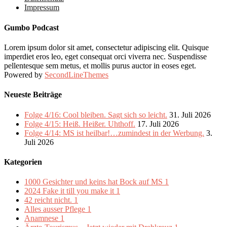
Impressum
Gumbo Podcast
Lorem ipsum dolor sit amet, consectetur adipiscing elit. Quisque
imperdiet eros leo, eget consequat orci viverra nec. Suspendisse
pellentesque sem metus, et mollis purus auctor in eoses eget.
Powered by
SecondLineThemes
Neueste Beiträge
Folge 4/16: Cool bleiben. Sagt sich so leicht.
31. Juli 2026
Folge 4/15: Heiß. Heißer. Uhthoff.
17. Juli 2026
Folge 4/14: MS ist heilbar!…zumindest in der Werbung.
3.
Juli 2026
Kategorien
1000 Gesichter und keins hat Bock auf MS
1
2024 Fake it till you make it
1
42 reicht nicht.
1
Alles ausser Pflege
1
Anamnese
1