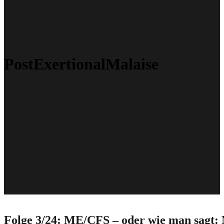
PostExertionalMalaise
Folge 3/24: ME/CFS – oder wie man sagt: N