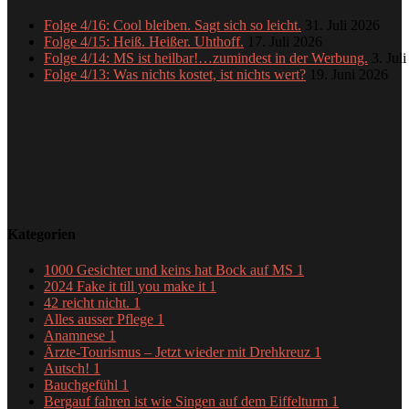
Folge 4/16: Cool bleiben. Sagt sich so leicht.
31. Juli 2026
Folge 4/15: Heiß. Heißer. Uhthoff.
17. Juli 2026
Folge 4/14: MS ist heilbar!…zumindest in der Werbung.
3. Jul
Folge 4/13: Was nichts kostet, ist nichts wert?
19. Juni 2026
Kategorien
1000 Gesichter und keins hat Bock auf MS
1
2024 Fake it till you make it
1
42 reicht nicht.
1
Alles ausser Pflege
1
Anamnese
1
Ärzte-Tourismus – Jetzt wieder mit Drehkreuz
1
Autsch!
1
Bauchgefühl
1
Bergauf fahren ist wie Singen auf dem Eiffelturm
1