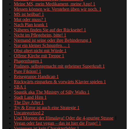
Meine MS, mein Medikament, meine App!
1
Messen können wir. Verstehen üben wir noch.
1
MS ist heilbar!
1
Mut oder muss?
1
Nach Plan krank
1
Näheres finden Sie auf der Rückseite!
1
Nicht im Pflegeheim, bitte!
1
Niemand ist seine oder ihre Behinderung
1
Nur ein kleiner Schnupfen…
1
Obst altert nicht mit Würde
1
Offene Kirche mit Treppe
1
Phagenfragen
1
Pralinen, selbstgemacht mit geheimer Superkraft
1
Pure Fiktion!
1
Reisegruppe Handicap
1
Rückwärts einparken & vorwärts Klavier spielen
1
SBA
1
Spastik aka The Ministry of Silly Walks
1
Stadt Land Hirn
1
The Day After
1
Try & Error ist auch eine Strategie
1
Uncategorized
2
Und Morgen der Himalaya! Oder die 4-spurige Strasse
1
Vegan oder fast vegan – das ist hier die Frage!
1
Vergessen ist kein Charakterfehler
1