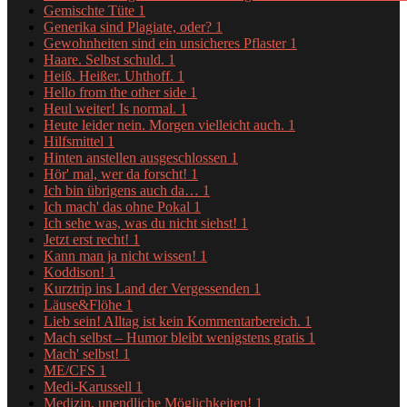
Gemischte Tüte
1
Generika sind Plagiate, oder?
1
Gewohnheiten sind ein unsicheres Pflaster
1
Haare. Selbst schuld.
1
Heiß. Heißer. Uhthoff.
1
Hello from the other side
1
Heul weiter! Is normal.
1
Heute leider nein. Morgen vielleicht auch.
1
Hilfsmittel
1
Hinten anstellen ausgeschlossen
1
Hör' mal, wer da forscht!
1
Ich bin übrigens auch da…
1
Ich mach' das ohne Pokal
1
Ich sehe was, was du nicht siehst!
1
Jetzt erst recht!
1
Kann man ja nicht wissen!
1
Koddison!
1
Kurztrip ins Land der Vergessenden
1
Läuse&Flöhe
1
Lieb sein! Alltag ist kein Kommentarbereich.
1
Mach selbst – Humor bleibt wenigstens gratis
1
Mach' selbst!
1
ME/CFS
1
Medi-Karussell
1
Medizin, unendliche Möglichkeiten!
1