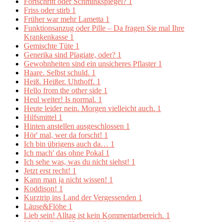
Fortschritt oder Schminkspiegel?
1
Friss oder stirb
1
Früher war mehr Lametta
1
Funktionsanzug oder Pille – Da fragen Sie mal Ihre
Krankenkasse
1
Gemischte Tüte
1
Generika sind Plagiate, oder?
1
Gewohnheiten sind ein unsicheres Pflaster
1
Haare. Selbst schuld.
1
Heiß. Heißer. Uhthoff.
1
Hello from the other side
1
Heul weiter! Is normal.
1
Heute leider nein. Morgen vielleicht auch.
1
Hilfsmittel
1
Hinten anstellen ausgeschlossen
1
Hör' mal, wer da forscht!
1
Ich bin übrigens auch da…
1
Ich mach' das ohne Pokal
1
Ich sehe was, was du nicht siehst!
1
Jetzt erst recht!
1
Kann man ja nicht wissen!
1
Koddison!
1
Kurztrip ins Land der Vergessenden
1
Läuse&Flöhe
1
Lieb sein! Alltag ist kein Kommentarbereich.
1