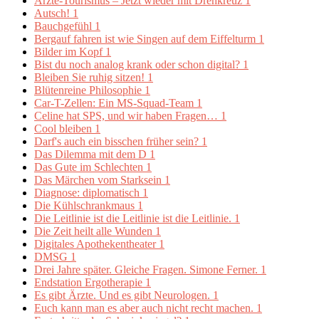
Ärzte-Tourismus – Jetzt wieder mit Drehkreuz
1
Autsch!
1
Bauchgefühl
1
Bergauf fahren ist wie Singen auf dem Eiffelturm
1
Bilder im Kopf
1
Bist du noch analog krank oder schon digital?
1
Bleiben Sie ruhig sitzen!
1
Blütenreine Philosophie
1
Car-T-Zellen: Ein MS-Squad-Team
1
Celine hat SPS, und wir haben Fragen…
1
Cool bleiben
1
Darf's auch ein bisschen früher sein?
1
Das Dilemma mit dem D
1
Das Gute im Schlechten
1
Das Märchen vom Starksein
1
Diagnose: diplomatisch
1
Die Kühlschrankmaus
1
Die Leitlinie ist die Leitlinie ist die Leitlinie.
1
Die Zeit heilt alle Wunden
1
Digitales Apothekentheater
1
DMSG
1
Drei Jahre später. Gleiche Fragen. Simone Ferner.
1
Endstation Ergotherapie
1
Es gibt Ärzte. Und es gibt Neurologen.
1
Euch kann man es aber auch nicht recht machen.
1