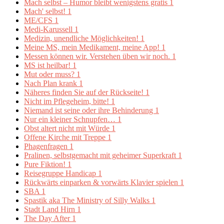
Mach selbst – Humor bleibt wenigstens gratis
1
Mach' selbst!
1
ME/CFS
1
Medi-Karussell
1
Medizin, unendliche Möglichkeiten!
1
Meine MS, mein Medikament, meine App!
1
Messen können wir. Verstehen üben wir noch.
1
MS ist heilbar!
1
Mut oder muss?
1
Nach Plan krank
1
Näheres finden Sie auf der Rückseite!
1
Nicht im Pflegeheim, bitte!
1
Niemand ist seine oder ihre Behinderung
1
Nur ein kleiner Schnupfen…
1
Obst altert nicht mit Würde
1
Offene Kirche mit Treppe
1
Phagenfragen
1
Pralinen, selbstgemacht mit geheimer Superkraft
1
Pure Fiktion!
1
Reisegruppe Handicap
1
Rückwärts einparken & vorwärts Klavier spielen
1
SBA
1
Spastik aka The Ministry of Silly Walks
1
Stadt Land Hirn
1
The Day After
1