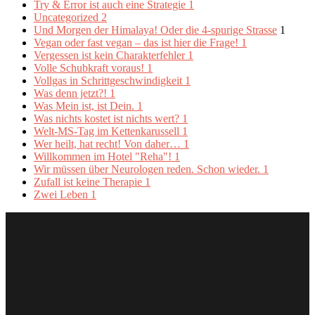
Try & Error ist auch eine Strategie
1
Uncategorized
2
Und Morgen der Himalaya! Oder die 4-spurige Strasse
1
Vegan oder fast vegan – das ist hier die Frage!
1
Vergessen ist kein Charakterfehler
1
Volle Schubkraft voraus!
1
Vollgas in Schrittgeschwindigkeit
1
Was denn jetzt?!
1
Was Mein ist, ist Dein.
1
Was nichts kostet ist nichts wert?
1
Welt-MS-Tag im Kettenkarussell
1
Wer heilt, hat recht! Von daher…
1
Willkommen im Hotel "Reha"!
1
Wir müssen über Neurologen reden. Schon wieder.
1
Zufall ist keine Therapie
1
Zwei Leben
1