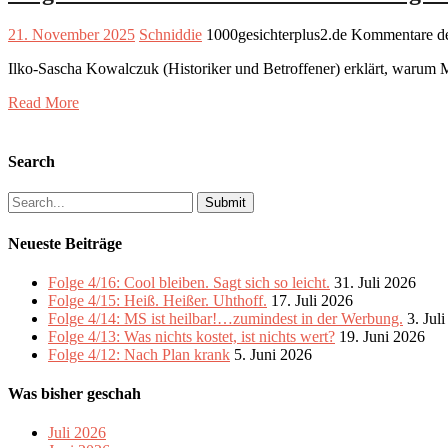
21. November 2025
Schniddie
1000gesichterplus2.de
Kommentare dea
Ilko-Sascha Kowalczuk (Historiker und Betroffener) erklärt, warum
Read More
Search
Search
for:
Neueste Beiträge
Folge 4/16: Cool bleiben. Sagt sich so leicht.
31. Juli 2026
Folge 4/15: Heiß. Heißer. Uhthoff.
17. Juli 2026
Folge 4/14: MS ist heilbar!…zumindest in der Werbung.
3. Jul
Folge 4/13: Was nichts kostet, ist nichts wert?
19. Juni 2026
Folge 4/12: Nach Plan krank
5. Juni 2026
Was bisher geschah
Juli 2026