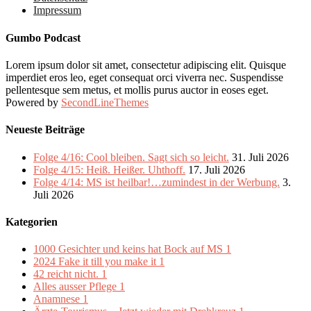
Impressum
Gumbo Podcast
Lorem ipsum dolor sit amet, consectetur adipiscing elit. Quisque
imperdiet eros leo, eget consequat orci viverra nec. Suspendisse
pellentesque sem metus, et mollis purus auctor in eoses eget.
Powered by
SecondLineThemes
Neueste Beiträge
Folge 4/16: Cool bleiben. Sagt sich so leicht.
31. Juli 2026
Folge 4/15: Heiß. Heißer. Uhthoff.
17. Juli 2026
Folge 4/14: MS ist heilbar!…zumindest in der Werbung.
3.
Juli 2026
Kategorien
1000 Gesichter und keins hat Bock auf MS
1
2024 Fake it till you make it
1
42 reicht nicht.
1
Alles ausser Pflege
1
Anamnese
1