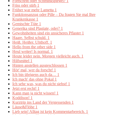
Fortschritt oder Schminkspiegel?
1
Friss oder stirb
1
Früher war mehr Lametta
1
Funktionsanzug oder Pille – Da fragen Sie mal Ihre
Krankenkasse
1
Gemischte Tüte
1
Generika sind Plagiate, oder?
1
Gewohnheiten sind ein unsicheres Pflaster
1
Haare. Selbst schuld.
1
Heiß. Heißer. Uhthoff.
1
Hello from the other side
1
Heul weiter! Is normal.
1
Heute leider nein. Morgen vielleicht auch.
1
Hilfsmittel
1
Hinten anstellen ausgeschlossen
1
Hör' mal, wer da forscht!
1
Ich bin übrigens auch da…
1
Ich mach' das ohne Pokal
1
Ich sehe was, was du nicht siehst!
1
Jetzt erst recht!
1
Kann man ja nicht wissen!
1
Koddison!
1
Kurztrip ins Land der Vergessenden
1
Läuse&Flöhe
1
Lieb sein! Alltag ist kein Kommentarbereich.
1