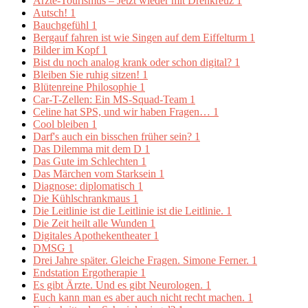
Ärzte-Tourismus – Jetzt wieder mit Drehkreuz
1
Autsch!
1
Bauchgefühl
1
Bergauf fahren ist wie Singen auf dem Eiffelturm
1
Bilder im Kopf
1
Bist du noch analog krank oder schon digital?
1
Bleiben Sie ruhig sitzen!
1
Blütenreine Philosophie
1
Car-T-Zellen: Ein MS-Squad-Team
1
Celine hat SPS, und wir haben Fragen…
1
Cool bleiben
1
Darf's auch ein bisschen früher sein?
1
Das Dilemma mit dem D
1
Das Gute im Schlechten
1
Das Märchen vom Starksein
1
Diagnose: diplomatisch
1
Die Kühlschrankmaus
1
Die Leitlinie ist die Leitlinie ist die Leitlinie.
1
Die Zeit heilt alle Wunden
1
Digitales Apothekentheater
1
DMSG
1
Drei Jahre später. Gleiche Fragen. Simone Ferner.
1
Endstation Ergotherapie
1
Es gibt Ärzte. Und es gibt Neurologen.
1
Euch kann man es aber auch nicht recht machen.
1