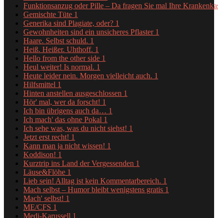
Funktionsanzug oder Pille – Da fragen Sie mal Ihre Krankenk
Gemischte Tüte
1
Generika sind Plagiate, oder?
1
Gewohnheiten sind ein unsicheres Pflaster
1
Haare. Selbst schuld.
1
Heiß. Heißer. Uhthoff.
1
Hello from the other side
1
Heul weiter! Is normal.
1
Heute leider nein. Morgen vielleicht auch.
1
Hilfsmittel
1
Hinten anstellen ausgeschlossen
1
Hör' mal, wer da forscht!
1
Ich bin übrigens auch da…
1
Ich mach' das ohne Pokal
1
Ich sehe was, was du nicht siehst!
1
Jetzt erst recht!
1
Kann man ja nicht wissen!
1
Koddison!
1
Kurztrip ins Land der Vergessenden
1
Läuse&Flöhe
1
Lieb sein! Alltag ist kein Kommentarbereich.
1
Mach selbst – Humor bleibt wenigstens gratis
1
Mach' selbst!
1
ME/CFS
1
Medi-Karussell
1