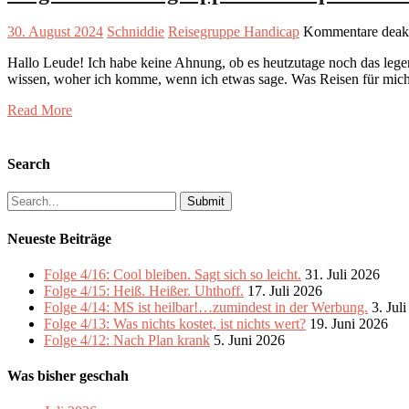
30. August 2024
Schniddie
Reisegruppe Handicap
Kommentare deakt
Hallo Leude! Ich habe keine Ahnung, ob es heutzutage noch das legend
wissen, woher ich komme, wenn ich etwas sage. Was Reisen für mich
Read More
Search
Search
for:
Neueste Beiträge
Folge 4/16: Cool bleiben. Sagt sich so leicht.
31. Juli 2026
Folge 4/15: Heiß. Heißer. Uhthoff.
17. Juli 2026
Folge 4/14: MS ist heilbar!…zumindest in der Werbung.
3. Jul
Folge 4/13: Was nichts kostet, ist nichts wert?
19. Juni 2026
Folge 4/12: Nach Plan krank
5. Juni 2026
Was bisher geschah