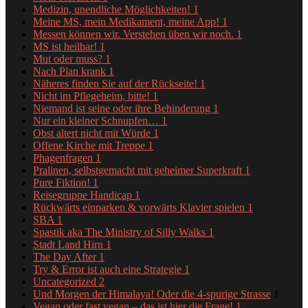
Medizin, unendliche Möglichkeiten!
1
Meine MS, mein Medikament, meine App!
1
Messen können wir. Verstehen üben wir noch.
1
MS ist heilbar!
1
Mut oder muss?
1
Nach Plan krank
1
Näheres finden Sie auf der Rückseite!
1
Nicht im Pflegeheim, bitte!
1
Niemand ist seine oder ihre Behinderung
1
Nur ein kleiner Schnupfen…
1
Obst altert nicht mit Würde
1
Offene Kirche mit Treppe
1
Phagenfragen
1
Pralinen, selbstgemacht mit geheimer Superkraft
1
Pure Fiktion!
1
Reisegruppe Handicap
1
Rückwärts einparken & vorwärts Klavier spielen
1
SBA
1
Spastik aka The Ministry of Silly Walks
1
Stadt Land Hirn
1
The Day After
1
Try & Error ist auch eine Strategie
1
Uncategorized
2
Und Morgen der Himalaya! Oder die 4-spurige Strasse
1
Vegan oder fast vegan – das ist hier die Frage!
1