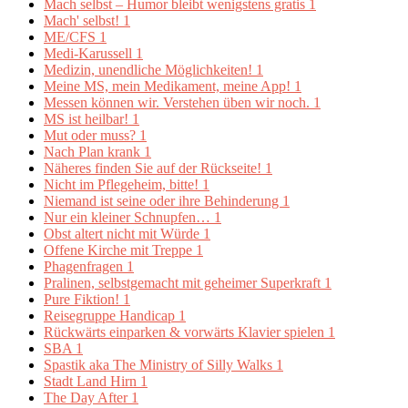
Mach selbst – Humor bleibt wenigstens gratis
1
Mach' selbst!
1
ME/CFS
1
Medi-Karussell
1
Medizin, unendliche Möglichkeiten!
1
Meine MS, mein Medikament, meine App!
1
Messen können wir. Verstehen üben wir noch.
1
MS ist heilbar!
1
Mut oder muss?
1
Nach Plan krank
1
Näheres finden Sie auf der Rückseite!
1
Nicht im Pflegeheim, bitte!
1
Niemand ist seine oder ihre Behinderung
1
Nur ein kleiner Schnupfen…
1
Obst altert nicht mit Würde
1
Offene Kirche mit Treppe
1
Phagenfragen
1
Pralinen, selbstgemacht mit geheimer Superkraft
1
Pure Fiktion!
1
Reisegruppe Handicap
1
Rückwärts einparken & vorwärts Klavier spielen
1
SBA
1
Spastik aka The Ministry of Silly Walks
1
Stadt Land Hirn
1
The Day After
1