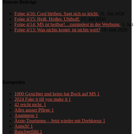
Neueste Beiträge
Folge 4/16: Cool bleiben. Sagt sich so leicht.
31. Juli 2026
Folge 4/15: Heiß. Heißer. Uhthoff.
17. Juli 2026
Folge 4/14: MS ist heilbar!…zumindest in der Werbung.
3. Jul
Folge 4/13: Was nichts kostet, ist nichts wert?
19. Juni 2026
Kategorien
1000 Gesichter und keins hat Bock auf MS
1
2024 Fake it till you make it
1
42 reicht nicht.
1
Alles ausser Pflege
1
Anamnese
1
Ärzte-Tourismus – Jetzt wieder mit Drehkreuz
1
Autsch!
1
Bauchgefühl
1