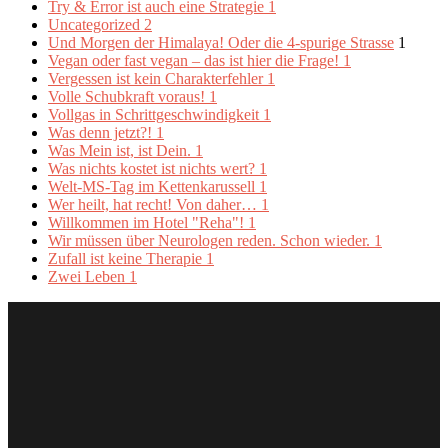
Try & Error ist auch eine Strategie
1
Uncategorized
2
Und Morgen der Himalaya! Oder die 4-spurige Strasse
1
Vegan oder fast vegan – das ist hier die Frage!
1
Vergessen ist kein Charakterfehler
1
Volle Schubkraft voraus!
1
Vollgas in Schrittgeschwindigkeit
1
Was denn jetzt?!
1
Was Mein ist, ist Dein.
1
Was nichts kostet ist nichts wert?
1
Welt-MS-Tag im Kettenkarussell
1
Wer heilt, hat recht! Von daher…
1
Willkommen im Hotel "Reha"!
1
Wir müssen über Neurologen reden. Schon wieder.
1
Zufall ist keine Therapie
1
Zwei Leben
1