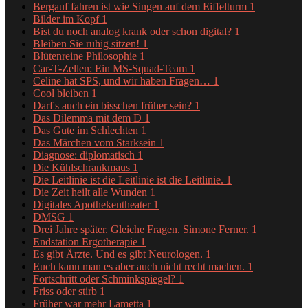
Bergauf fahren ist wie Singen auf dem Eiffelturm
1
Bilder im Kopf
1
Bist du noch analog krank oder schon digital?
1
Bleiben Sie ruhig sitzen!
1
Blütenreine Philosophie
1
Car-T-Zellen: Ein MS-Squad-Team
1
Celine hat SPS, und wir haben Fragen…
1
Cool bleiben
1
Darf's auch ein bisschen früher sein?
1
Das Dilemma mit dem D
1
Das Gute im Schlechten
1
Das Märchen vom Starksein
1
Diagnose: diplomatisch
1
Die Kühlschrankmaus
1
Die Leitlinie ist die Leitlinie ist die Leitlinie.
1
Die Zeit heilt alle Wunden
1
Digitales Apothekentheater
1
DMSG
1
Drei Jahre später. Gleiche Fragen. Simone Ferner.
1
Endstation Ergotherapie
1
Es gibt Ärzte. Und es gibt Neurologen.
1
Euch kann man es aber auch nicht recht machen.
1
Fortschritt oder Schminkspiegel?
1
Friss oder stirb
1
Früher war mehr Lametta
1