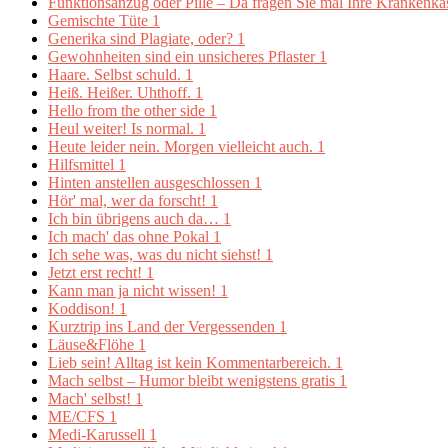
Funktionsanzug oder Pille – Da fragen Sie mal Ihre Krankenk
Gemischte Tüte
1
Generika sind Plagiate, oder?
1
Gewohnheiten sind ein unsicheres Pflaster
1
Haare. Selbst schuld.
1
Heiß. Heißer. Uhthoff.
1
Hello from the other side
1
Heul weiter! Is normal.
1
Heute leider nein. Morgen vielleicht auch.
1
Hilfsmittel
1
Hinten anstellen ausgeschlossen
1
Hör' mal, wer da forscht!
1
Ich bin übrigens auch da…
1
Ich mach' das ohne Pokal
1
Ich sehe was, was du nicht siehst!
1
Jetzt erst recht!
1
Kann man ja nicht wissen!
1
Koddison!
1
Kurztrip ins Land der Vergessenden
1
Läuse&Flöhe
1
Lieb sein! Alltag ist kein Kommentarbereich.
1
Mach selbst – Humor bleibt wenigstens gratis
1
Mach' selbst!
1
ME/CFS
1
Medi-Karussell
1