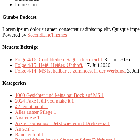
Impressum
Gumbo Podcast
Lorem ipsum dolor sit amet, consectetur adipiscing elit. Quisque imper
Powered by
SecondLineThemes
Neueste Beiträge
Folge 4/16: Cool bleiben. Sagt sich so leicht.
31. Juli 2026
Folge 4/15: Heiß. Heißer. Uhthoff.
17. Juli 2026
Folge 4/14: MS ist heilbar!…zumindest in der Werbung.
3. Jul
Kategorien
1000 Gesichter und keins hat Bock auf MS
1
2024 Fake it till you make it
1
42 reicht nicht.
1
Alles ausser Pflege
1
Anamnese
1
Ärzte-Tourismus – Jetzt wieder mit Drehkreuz
1
Autsch!
1
Bauchgefühl
1