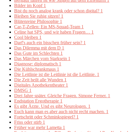
Bergauf fahren ist wie Singen auf dem Eiffelturm
1
Bilder im Kopf
1
Bist du noch analog krank oder schon digital?
1
Bleiben Sie ruhig sitzen!
1
Blütenreine Philosophie
1
Car-T-Zellen: Ein MS-Squad-Team
1
Celine hat SPS, und wir haben Fragen…
1
Cool bleiben
1
Darf's auch ein bisschen früher sein?
1
Das Dilemma mit dem D
1
Das Gute im Schlechten
1
Das Märchen vom Starksein
1
Diagnose: diplomatisch
1
Die Kühlschrankmaus
1
Die Leitlinie ist die Leitlinie ist die Leitlinie.
1
Die Zeit heilt alle Wunden
1
Digitales Apothekentheater
1
DMSG
1
Drei Jahre später. Gleiche Fragen. Simone Ferner.
1
Endstation Ergotherapie
1
Es gibt Ärzte. Und es gibt Neurologen.
1
Euch kann man es aber auch nicht recht machen.
1
Fortschritt oder Schminkspiegel?
1
Friss oder stirb
1
Früher war mehr Lametta
1