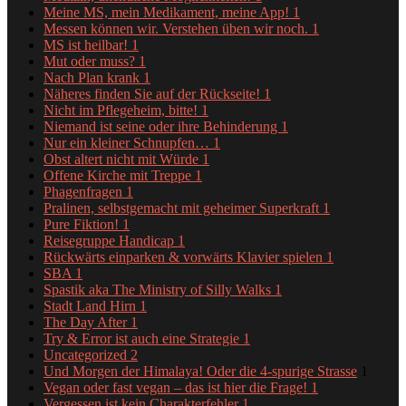
Meine MS, mein Medikament, meine App!
1
Messen können wir. Verstehen üben wir noch.
1
MS ist heilbar!
1
Mut oder muss?
1
Nach Plan krank
1
Näheres finden Sie auf der Rückseite!
1
Nicht im Pflegeheim, bitte!
1
Niemand ist seine oder ihre Behinderung
1
Nur ein kleiner Schnupfen…
1
Obst altert nicht mit Würde
1
Offene Kirche mit Treppe
1
Phagenfragen
1
Pralinen, selbstgemacht mit geheimer Superkraft
1
Pure Fiktion!
1
Reisegruppe Handicap
1
Rückwärts einparken & vorwärts Klavier spielen
1
SBA
1
Spastik aka The Ministry of Silly Walks
1
Stadt Land Hirn
1
The Day After
1
Try & Error ist auch eine Strategie
1
Uncategorized
2
Und Morgen der Himalaya! Oder die 4-spurige Strasse
1
Vegan oder fast vegan – das ist hier die Frage!
1
Vergessen ist kein Charakterfehler
1