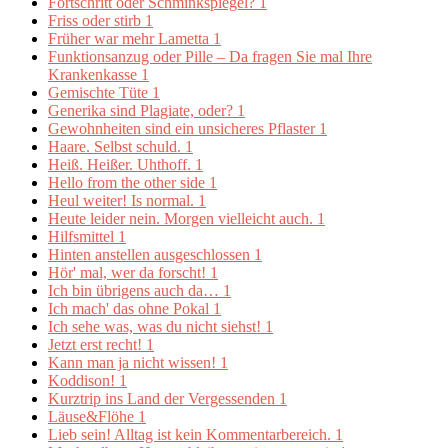
Fortschritt oder Schminkspiegel?
1
Friss oder stirb
1
Früher war mehr Lametta
1
Funktionsanzug oder Pille – Da fragen Sie mal Ihre
Krankenkasse
1
Gemischte Tüte
1
Generika sind Plagiate, oder?
1
Gewohnheiten sind ein unsicheres Pflaster
1
Haare. Selbst schuld.
1
Heiß. Heißer. Uhthoff.
1
Hello from the other side
1
Heul weiter! Is normal.
1
Heute leider nein. Morgen vielleicht auch.
1
Hilfsmittel
1
Hinten anstellen ausgeschlossen
1
Hör' mal, wer da forscht!
1
Ich bin übrigens auch da…
1
Ich mach' das ohne Pokal
1
Ich sehe was, was du nicht siehst!
1
Jetzt erst recht!
1
Kann man ja nicht wissen!
1
Koddison!
1
Kurztrip ins Land der Vergessenden
1
Läuse&Flöhe
1
Lieb sein! Alltag ist kein Kommentarbereich.
1