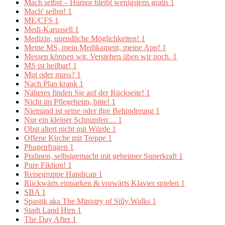
Mach selbst – Humor bleibt wenigstens gratis
1
Mach' selbst!
1
ME/CFS
1
Medi-Karussell
1
Medizin, unendliche Möglichkeiten!
1
Meine MS, mein Medikament, meine App!
1
Messen können wir. Verstehen üben wir noch.
1
MS ist heilbar!
1
Mut oder muss?
1
Nach Plan krank
1
Näheres finden Sie auf der Rückseite!
1
Nicht im Pflegeheim, bitte!
1
Niemand ist seine oder ihre Behinderung
1
Nur ein kleiner Schnupfen…
1
Obst altert nicht mit Würde
1
Offene Kirche mit Treppe
1
Phagenfragen
1
Pralinen, selbstgemacht mit geheimer Superkraft
1
Pure Fiktion!
1
Reisegruppe Handicap
1
Rückwärts einparken & vorwärts Klavier spielen
1
SBA
1
Spastik aka The Ministry of Silly Walks
1
Stadt Land Hirn
1
The Day After
1