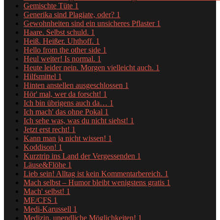
Gemischte Tüte
1
Generika sind Plagiate, oder?
1
Gewohnheiten sind ein unsicheres Pflaster
1
Haare. Selbst schuld.
1
Heiß. Heißer. Uhthoff.
1
Hello from the other side
1
Heul weiter! Is normal.
1
Heute leider nein. Morgen vielleicht auch.
1
Hilfsmittel
1
Hinten anstellen ausgeschlossen
1
Hör' mal, wer da forscht!
1
Ich bin übrigens auch da…
1
Ich mach' das ohne Pokal
1
Ich sehe was, was du nicht siehst!
1
Jetzt erst recht!
1
Kann man ja nicht wissen!
1
Koddison!
1
Kurztrip ins Land der Vergessenden
1
Läuse&Flöhe
1
Lieb sein! Alltag ist kein Kommentarbereich.
1
Mach selbst – Humor bleibt wenigstens gratis
1
Mach' selbst!
1
ME/CFS
1
Medi-Karussell
1
Medizin, unendliche Möglichkeiten!
1