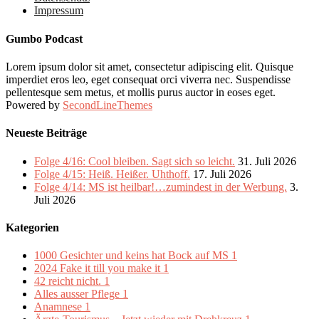
Impressum
Gumbo Podcast
Lorem ipsum dolor sit amet, consectetur adipiscing elit. Quisque
imperdiet eros leo, eget consequat orci viverra nec. Suspendisse
pellentesque sem metus, et mollis purus auctor in eoses eget.
Powered by
SecondLineThemes
Neueste Beiträge
Folge 4/16: Cool bleiben. Sagt sich so leicht.
31. Juli 2026
Folge 4/15: Heiß. Heißer. Uhthoff.
17. Juli 2026
Folge 4/14: MS ist heilbar!…zumindest in der Werbung.
3.
Juli 2026
Kategorien
1000 Gesichter und keins hat Bock auf MS
1
2024 Fake it till you make it
1
42 reicht nicht.
1
Alles ausser Pflege
1
Anamnese
1