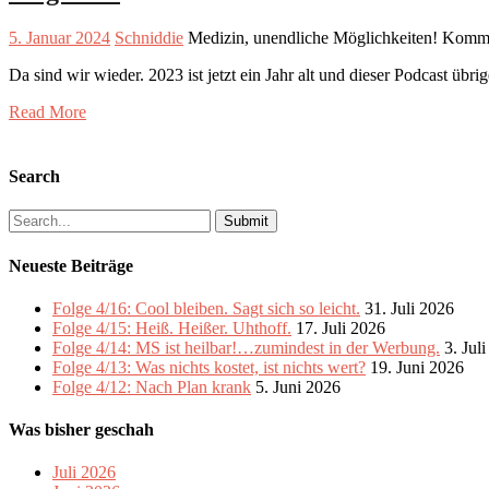
5. Januar 2024
Schniddie
Medizin, unendliche Möglichkeiten!
Kommen
Da sind wir wieder. 2023 ist jetzt ein Jahr alt und dieser Podcast ü
Read More
Search
Search
for:
Neueste Beiträge
Folge 4/16: Cool bleiben. Sagt sich so leicht.
31. Juli 2026
Folge 4/15: Heiß. Heißer. Uhthoff.
17. Juli 2026
Folge 4/14: MS ist heilbar!…zumindest in der Werbung.
3. Jul
Folge 4/13: Was nichts kostet, ist nichts wert?
19. Juni 2026
Folge 4/12: Nach Plan krank
5. Juni 2026
Was bisher geschah
Juli 2026