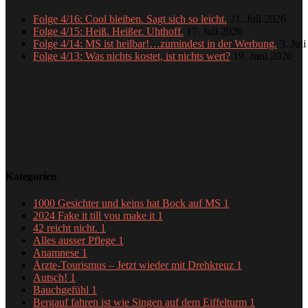
Folge 4/16: Cool bleiben. Sagt sich so leicht.
31. Juli 2026
Folge 4/15: Heiß. Heißer. Uhthoff.
17. Juli 2026
Folge 4/14: MS ist heilbar!…zumindest in der Werbung.
3. Jul
Folge 4/13: Was nichts kostet, ist nichts wert?
19. Juni 2026
Kategorien
1000 Gesichter und keins hat Bock auf MS
1
2024 Fake it till you make it
1
42 reicht nicht.
1
Alles ausser Pflege
1
Anamnese
1
Ärzte-Tourismus – Jetzt wieder mit Drehkreuz
1
Autsch!
1
Bauchgefühl
1
Bergauf fahren ist wie Singen auf dem Eiffelturm
1