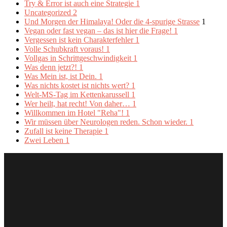
Try & Error ist auch eine Strategie
1
Uncategorized
2
Und Morgen der Himalaya! Oder die 4-spurige Strasse
1
Vegan oder fast vegan – das ist hier die Frage!
1
Vergessen ist kein Charakterfehler
1
Volle Schubkraft voraus!
1
Vollgas in Schrittgeschwindigkeit
1
Was denn jetzt?!
1
Was Mein ist, ist Dein.
1
Was nichts kostet ist nichts wert?
1
Welt-MS-Tag im Kettenkarussell
1
Wer heilt, hat recht! Von daher…
1
Willkommen im Hotel "Reha"!
1
Wir müssen über Neurologen reden. Schon wieder.
1
Zufall ist keine Therapie
1
Zwei Leben
1