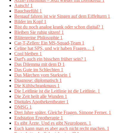
Ärzte-Tourismus – Jetzt wieder mit Drehkreuz
1
Autsch!
1
Bauchgefühl
1
Bergauf fahren ist wie Singen auf dem Eiffelturm
1
Bilder im Kopf
1
Bist du noch analog krank oder schon digital?
1
Bleiben Sie ruhig sitzen!
1
Blütenreine Philosophie
1
Car-T-Zellen: Ein MS-Squad-Team
1
Celine hat SPS, und wir haben Fragen…
1
Cool bleiben
1
Darf's auch ein bisschen früher sein?
1
Das Dilemma mit dem D
1
Das Gute im Schlechten
1
Das Märchen vom Starksein
1
Diagnose: diplomatisch
1
Die Kühlschrankmaus
1
Die Leitlinie ist die Leitlinie ist die Leitlinie.
1
Die Zeit heilt alle Wunden
1
Digitales Apothekentheater
1
DMSG
1
Drei Jahre später. Gleiche Fragen. Simone Ferner.
1
Endstation Ergotherapie
1
Es gibt Ärzte. Und es gibt Neurologen.
1
Euch kann man es aber auch nicht recht machen.
1