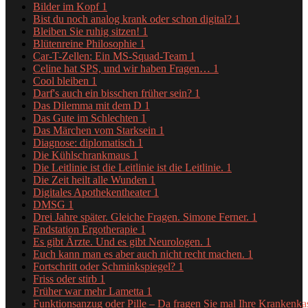
Bilder im Kopf
1
Bist du noch analog krank oder schon digital?
1
Bleiben Sie ruhig sitzen!
1
Blütenreine Philosophie
1
Car-T-Zellen: Ein MS-Squad-Team
1
Celine hat SPS, und wir haben Fragen…
1
Cool bleiben
1
Darf's auch ein bisschen früher sein?
1
Das Dilemma mit dem D
1
Das Gute im Schlechten
1
Das Märchen vom Starksein
1
Diagnose: diplomatisch
1
Die Kühlschrankmaus
1
Die Leitlinie ist die Leitlinie ist die Leitlinie.
1
Die Zeit heilt alle Wunden
1
Digitales Apothekentheater
1
DMSG
1
Drei Jahre später. Gleiche Fragen. Simone Ferner.
1
Endstation Ergotherapie
1
Es gibt Ärzte. Und es gibt Neurologen.
1
Euch kann man es aber auch nicht recht machen.
1
Fortschritt oder Schminkspiegel?
1
Friss oder stirb
1
Früher war mehr Lametta
1
Funktionsanzug oder Pille – Da fragen Sie mal Ihre Krankenk