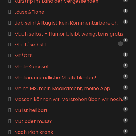
Kurztrip ins Land der Vergessenden
Läuse&Flöhe
1
Lieb sein! Alltag ist kein Kommentarbereich.
1
Mach selbst – Humor bleibt wenigstens gratis
1
Mach' selbst!
1
ME/CFS
1
Medi-Karussell
1
Medizin, unendliche Möglichkeiten!
1
Meine MS, mein Medikament, meine App!
1
Messen können wir. Verstehen üben wir noch.
1
MS ist heilbar!
1
Mut oder muss?
1
Nach Plan krank
1