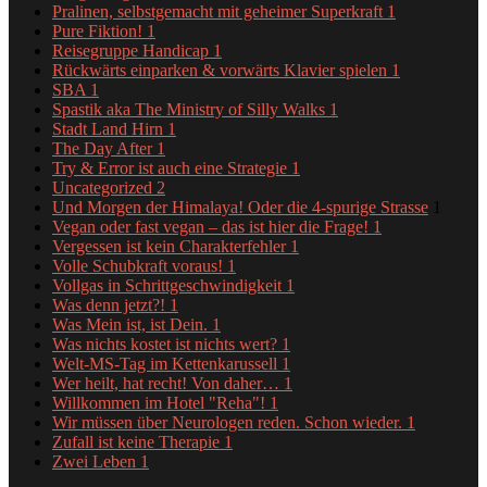
Pralinen, selbstgemacht mit geheimer Superkraft
1
Pure Fiktion!
1
Reisegruppe Handicap
1
Rückwärts einparken & vorwärts Klavier spielen
1
SBA
1
Spastik aka The Ministry of Silly Walks
1
Stadt Land Hirn
1
The Day After
1
Try & Error ist auch eine Strategie
1
Uncategorized
2
Und Morgen der Himalaya! Oder die 4-spurige Strasse
1
Vegan oder fast vegan – das ist hier die Frage!
1
Vergessen ist kein Charakterfehler
1
Volle Schubkraft voraus!
1
Vollgas in Schrittgeschwindigkeit
1
Was denn jetzt?!
1
Was Mein ist, ist Dein.
1
Was nichts kostet ist nichts wert?
1
Welt-MS-Tag im Kettenkarussell
1
Wer heilt, hat recht! Von daher…
1
Willkommen im Hotel "Reha"!
1
Wir müssen über Neurologen reden. Schon wieder.
1
Zufall ist keine Therapie
1
Zwei Leben
1