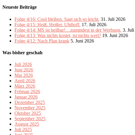
Neueste Beiträge
Folge 4/16: Cool bleiben. Sagt sich so leicht.
31. Juli 2026
Folge 4/15: Heiß. Heißer. Uhthoff.
17. Juli 2026
Folge 4/14: MS ist heilbar!…zumindest in der Werbung.
3. Jul
Folge 4/13: Was nichts kostet, ist nichts wert?
19. Juni 2026
Folge 4/12: Nach Plan krank
5. Juni 2026
Was bisher geschah
Juli 2026
Juni 2026
Mai 2026
April 2026
März 2026
Februar 2026
Januar 2026
Dezember 2025
November 2025
Oktober 2025
September 2025
August 2025
Juli 2025
Juni 2025