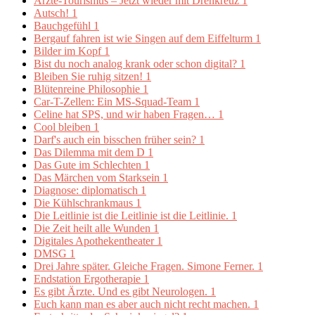
Ärzte-Tourismus – Jetzt wieder mit Drehkreuz
1
Autsch!
1
Bauchgefühl
1
Bergauf fahren ist wie Singen auf dem Eiffelturm
1
Bilder im Kopf
1
Bist du noch analog krank oder schon digital?
1
Bleiben Sie ruhig sitzen!
1
Blütenreine Philosophie
1
Car-T-Zellen: Ein MS-Squad-Team
1
Celine hat SPS, und wir haben Fragen…
1
Cool bleiben
1
Darf's auch ein bisschen früher sein?
1
Das Dilemma mit dem D
1
Das Gute im Schlechten
1
Das Märchen vom Starksein
1
Diagnose: diplomatisch
1
Die Kühlschrankmaus
1
Die Leitlinie ist die Leitlinie ist die Leitlinie.
1
Die Zeit heilt alle Wunden
1
Digitales Apothekentheater
1
DMSG
1
Drei Jahre später. Gleiche Fragen. Simone Ferner.
1
Endstation Ergotherapie
1
Es gibt Ärzte. Und es gibt Neurologen.
1
Euch kann man es aber auch nicht recht machen.
1