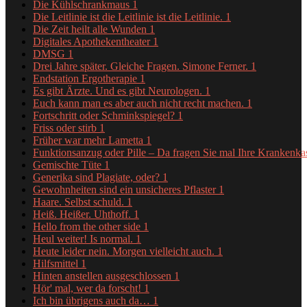
Die Kühlschrankmaus
1
Die Leitlinie ist die Leitlinie ist die Leitlinie.
1
Die Zeit heilt alle Wunden
1
Digitales Apothekentheater
1
DMSG
1
Drei Jahre später. Gleiche Fragen. Simone Ferner.
1
Endstation Ergotherapie
1
Es gibt Ärzte. Und es gibt Neurologen.
1
Euch kann man es aber auch nicht recht machen.
1
Fortschritt oder Schminkspiegel?
1
Friss oder stirb
1
Früher war mehr Lametta
1
Funktionsanzug oder Pille – Da fragen Sie mal Ihre Krankenk
Gemischte Tüte
1
Generika sind Plagiate, oder?
1
Gewohnheiten sind ein unsicheres Pflaster
1
Haare. Selbst schuld.
1
Heiß. Heißer. Uhthoff.
1
Hello from the other side
1
Heul weiter! Is normal.
1
Heute leider nein. Morgen vielleicht auch.
1
Hilfsmittel
1
Hinten anstellen ausgeschlossen
1
Hör' mal, wer da forscht!
1
Ich bin übrigens auch da…
1