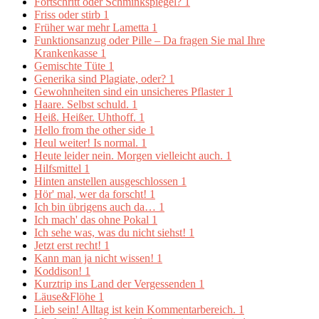
Fortschritt oder Schminkspiegel?
1
Friss oder stirb
1
Früher war mehr Lametta
1
Funktionsanzug oder Pille – Da fragen Sie mal Ihre
Krankenkasse
1
Gemischte Tüte
1
Generika sind Plagiate, oder?
1
Gewohnheiten sind ein unsicheres Pflaster
1
Haare. Selbst schuld.
1
Heiß. Heißer. Uhthoff.
1
Hello from the other side
1
Heul weiter! Is normal.
1
Heute leider nein. Morgen vielleicht auch.
1
Hilfsmittel
1
Hinten anstellen ausgeschlossen
1
Hör' mal, wer da forscht!
1
Ich bin übrigens auch da…
1
Ich mach' das ohne Pokal
1
Ich sehe was, was du nicht siehst!
1
Jetzt erst recht!
1
Kann man ja nicht wissen!
1
Koddison!
1
Kurztrip ins Land der Vergessenden
1
Läuse&Flöhe
1
Lieb sein! Alltag ist kein Kommentarbereich.
1