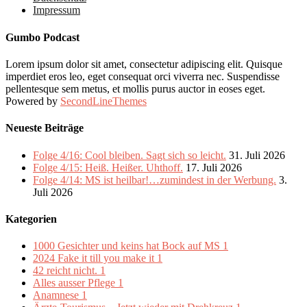
Impressum
Gumbo Podcast
Lorem ipsum dolor sit amet, consectetur adipiscing elit. Quisque
imperdiet eros leo, eget consequat orci viverra nec. Suspendisse
pellentesque sem metus, et mollis purus auctor in eoses eget.
Powered by
SecondLineThemes
Neueste Beiträge
Folge 4/16: Cool bleiben. Sagt sich so leicht.
31. Juli 2026
Folge 4/15: Heiß. Heißer. Uhthoff.
17. Juli 2026
Folge 4/14: MS ist heilbar!…zumindest in der Werbung.
3.
Juli 2026
Kategorien
1000 Gesichter und keins hat Bock auf MS
1
2024 Fake it till you make it
1
42 reicht nicht.
1
Alles ausser Pflege
1
Anamnese
1