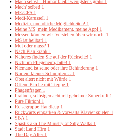
Mach selbst – Humor bleibt wenigstens gratis
1
Mach' selbst!
1
ME/CFS
1
Medi-Karussell
1
Medizin, unendliche Möglichkeiten!
1
Meine MS, mein Medikament, meine App!
1
Messen können wir. Verstehen üben wir noch.
1
MS ist heilbar!
1
Mut oder muss?
1
Nach Plan krank
1
Näheres finden Sie auf der Rückseite!
1
Nicht im Pflegeheim, bitte!
1
Niemand ist seine oder ihre Behinderung
1
Nur ein kleiner Schnupfen…
1
Obst altert nicht mit Würde
1
Offene Kirche mit Treppe
1
Phagenfragen
1
Pralinen, selbstgemacht mit geheimer Superkraft
1
Pure Fiktion!
1
Reisegruppe Handicap
1
Rückwärts einparken & vorwärts Klavier spielen
1
SBA
1
Spastik aka The Ministry of Silly Walks
1
Stadt Land Hirn
1
The Day After
1