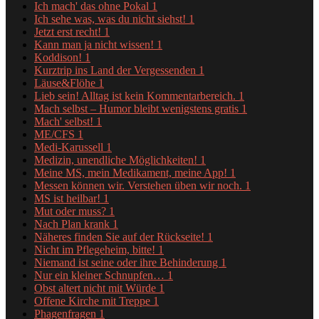
Ich mach' das ohne Pokal
1
Ich sehe was, was du nicht siehst!
1
Jetzt erst recht!
1
Kann man ja nicht wissen!
1
Koddison!
1
Kurztrip ins Land der Vergessenden
1
Läuse&Flöhe
1
Lieb sein! Alltag ist kein Kommentarbereich.
1
Mach selbst – Humor bleibt wenigstens gratis
1
Mach' selbst!
1
ME/CFS
1
Medi-Karussell
1
Medizin, unendliche Möglichkeiten!
1
Meine MS, mein Medikament, meine App!
1
Messen können wir. Verstehen üben wir noch.
1
MS ist heilbar!
1
Mut oder muss?
1
Nach Plan krank
1
Näheres finden Sie auf der Rückseite!
1
Nicht im Pflegeheim, bitte!
1
Niemand ist seine oder ihre Behinderung
1
Nur ein kleiner Schnupfen…
1
Obst altert nicht mit Würde
1
Offene Kirche mit Treppe
1
Phagenfragen
1