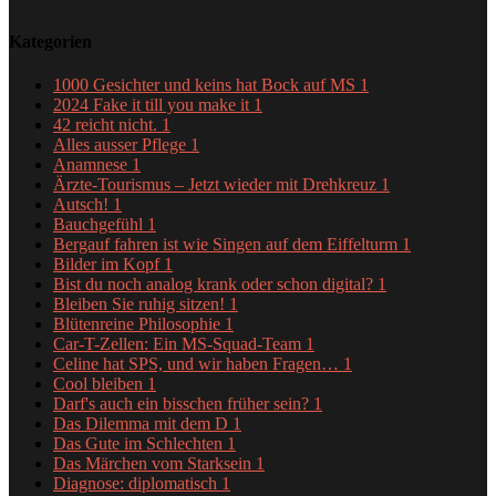
Kategorien
1000 Gesichter und keins hat Bock auf MS
1
2024 Fake it till you make it
1
42 reicht nicht.
1
Alles ausser Pflege
1
Anamnese
1
Ärzte-Tourismus – Jetzt wieder mit Drehkreuz
1
Autsch!
1
Bauchgefühl
1
Bergauf fahren ist wie Singen auf dem Eiffelturm
1
Bilder im Kopf
1
Bist du noch analog krank oder schon digital?
1
Bleiben Sie ruhig sitzen!
1
Blütenreine Philosophie
1
Car-T-Zellen: Ein MS-Squad-Team
1
Celine hat SPS, und wir haben Fragen…
1
Cool bleiben
1
Darf's auch ein bisschen früher sein?
1
Das Dilemma mit dem D
1
Das Gute im Schlechten
1
Das Märchen vom Starksein
1
Diagnose: diplomatisch
1