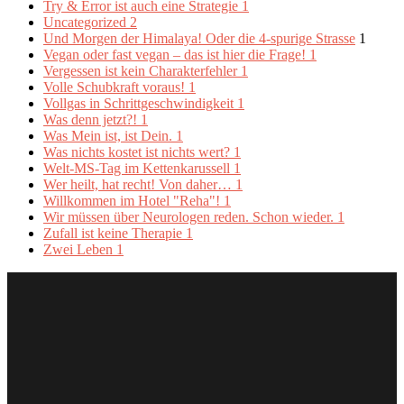
Try & Error ist auch eine Strategie
1
Uncategorized
2
Und Morgen der Himalaya! Oder die 4-spurige Strasse
1
Vegan oder fast vegan – das ist hier die Frage!
1
Vergessen ist kein Charakterfehler
1
Volle Schubkraft voraus!
1
Vollgas in Schrittgeschwindigkeit
1
Was denn jetzt?!
1
Was Mein ist, ist Dein.
1
Was nichts kostet ist nichts wert?
1
Welt-MS-Tag im Kettenkarussell
1
Wer heilt, hat recht! Von daher…
1
Willkommen im Hotel "Reha"!
1
Wir müssen über Neurologen reden. Schon wieder.
1
Zufall ist keine Therapie
1
Zwei Leben
1