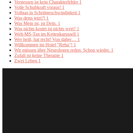
Vergessen ist kein Charakterfehler
1
Volle Schubkraft voraus!
1
Vollgas in Schrittgeschwindigkeit
1
Was denn jetzt?!
1
Was Mein ist, ist Dein.
1
Was nichts kostet ist nichts wert?
1
Welt-MS-Tag im Kettenkarussell
1
Wer heilt, hat recht! Von daher…
1
Willkommen im Hotel "Reha"!
1
Wir müssen über Neurologen reden. Schon wieder.
1
Zufall ist keine Therapie
1
Zwei Leben
1