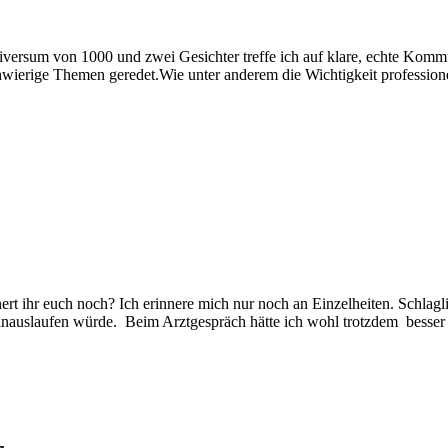
ersum von 1000 und zwei Gesichter treffe ich auf klare, echte Kommu
hwierige Themen geredet.Wie unter anderem die Wichtigkeit profession
r
olge
t ihr euch noch? Ich erinnere mich nur noch an Einzelheiten. Schlagli
 hinauslaufen würde. Beim Arztgespräch hätte ich wohl trotzdem bess
he
ay
fter