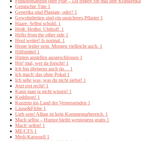
Funktionsanzug oder Pille – Da fragen Sie mal Ihre Krankenk
Gemischte Tüte
1
Generika sind Plagiate, oder?
1
Gewohnheiten sind ein unsicheres Pflaster
1
Haare. Selbst schuld.
1
Heiß. Heißer. Uhthoff.
1
Hello from the other side
1
Heul weiter! Is normal.
1
Heute leider nein. Morgen vielleicht auch.
1
Hilfsmittel
1
Hinten anstellen ausgeschlossen
1
Hör' mal, wer da forscht!
1
Ich bin übrigens auch da…
1
Ich mach' das ohne Pokal
1
Ich sehe was, was du nicht siehst!
1
Jetzt erst recht!
1
Kann man ja nicht wissen!
1
Koddison!
1
Kurztrip ins Land der Vergessenden
1
Läuse&Flöhe
1
Lieb sein! Alltag ist kein Kommentarbereich.
1
Mach selbst – Humor bleibt wenigstens gratis
1
Mach' selbst!
1
ME/CFS
1
Medi-Karussell
1