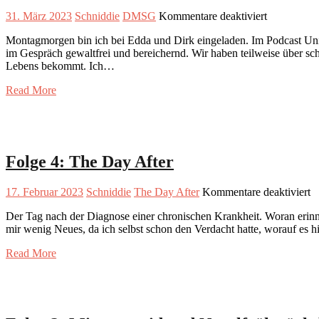
für
31. März 2023
Schniddie
DMSG
Kommentare deaktiviert
Folge
Montagmorgen bin ich bei Edda und Dirk eingeladen. Im Podcast Univ
7:
im Gespräch gewaltfrei und bereichernd. Wir haben teilweise über sc
DMSG,
Lebens bekommt. Ich…
immer
wird
Read More
man
nicht
allein
gelassen.
Folge 4: The Day After
fü
17. Februar 2023
Schniddie
The Day After
Kommentare deaktiviert
F
Der Tag nach der Diagnose einer chronischen Krankheit. Woran erinner
4:
mir wenig Neues, da ich selbst schon den Verdacht hatte, worauf es
T
D
Read More
A