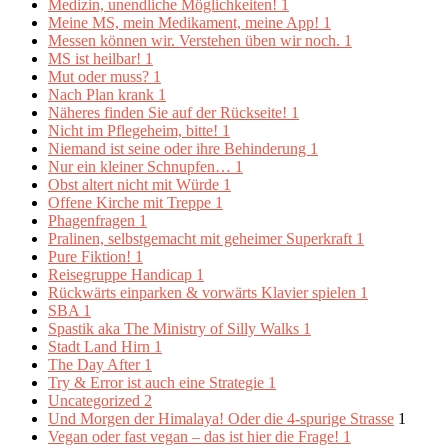
Medizin, unendliche Möglichkeiten!
1
Meine MS, mein Medikament, meine App!
1
Messen können wir. Verstehen üben wir noch.
1
MS ist heilbar!
1
Mut oder muss?
1
Nach Plan krank
1
Näheres finden Sie auf der Rückseite!
1
Nicht im Pflegeheim, bitte!
1
Niemand ist seine oder ihre Behinderung
1
Nur ein kleiner Schnupfen…
1
Obst altert nicht mit Würde
1
Offene Kirche mit Treppe
1
Phagenfragen
1
Pralinen, selbstgemacht mit geheimer Superkraft
1
Pure Fiktion!
1
Reisegruppe Handicap
1
Rückwärts einparken & vorwärts Klavier spielen
1
SBA
1
Spastik aka The Ministry of Silly Walks
1
Stadt Land Hirn
1
The Day After
1
Try & Error ist auch eine Strategie
1
Uncategorized
2
Und Morgen der Himalaya! Oder die 4-spurige Strasse
1
Vegan oder fast vegan – das ist hier die Frage!
1