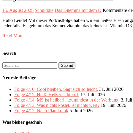
15. August 2025
Schniddie
Das Dilemma mit dem D
Kommentare dea
Hallo Leude! Mit dieser Podcastfolge haben wir ein heißes Eisen a
jedenfalls. Es geht um das Sonnenvitamin, das keines ist. Vitamin D
Read More
Search
Search
for:
Neueste Beiträge
Folge 4/16: Cool bleiben. Sagt sich so leicht.
31. Juli 2026
Folge 4/15: Heiß. Heißer. Uhthoff.
17. Juli 2026
Folge 4/14: MS ist heilbar!…zumindest in der Werbung.
3. Jul
Folge 4/13: Was nichts kostet, ist nichts wert?
19. Juni 2026
Folge 4/12: Nach Plan krank
5. Juni 2026
Was bisher geschah