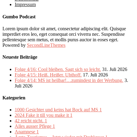
Impressum
Gumbo Podcast
Lorem ipsum dolor sit amet, consectetur adipiscing elit. Quisque
imperdiet eros leo, eget consequat orci viverra nec. Suspendisse
pellentesque sem metus, et mollis purus auctor in eoses eget.
Powered by
SecondLineThemes
Neueste Beiträge
Folge 4/16: Cool bleiben. Sagt sich so leicht.
31. Juli 2026
Folge 4/15: Heiß. Heißer. Uhthoff.
17. Juli 2026
Folge 4/14: MS ist heilbar!…zumindest in der Werbung.
3.
Juli 2026
Kategorien
1000 Gesichter und keins hat Bock auf MS
1
2024 Fake it till you make it
1
42 reicht nicht.
1
Alles ausser Pflege
1
Anamnese
1