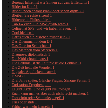
Bergauf fahren ist wie Singen auf dem Eiffelturm
1
Bilder im Kopf
1
Bist du noch analog krank oder schon digital?
1
Bleiben Sie ruhig sitzen!
1
Blütenreine Philosophie
1
Car-T-Zellen: Ein MS-Squad-Team
1
Celine hat SPS, und wir haben Fragen…
1
Cool bleiben
1
Darf's auch ein bisschen früher sein?
1
Das Dilemma mit dem D
1
Das Gute im Schlechten
1
Das Märchen vom Starksein
1
Diagnose: diplomatisch
1
Die Kühlschrankmaus
1
Die Leitlinie ist die Leitlinie ist die Leitlinie.
1
Die Zeit heilt alle Wunden
1
Digitales Apothekentheater
1
DMSG
1
Drei Jahre später. Gleiche Fragen. Simone Ferner.
1
Endstation Ergotherapie
1
Es gibt Ärzte. Und es gibt Neurologen.
1
Euch kann man es aber auch nicht recht machen.
1
Fortschritt oder Schminkspiegel?
1
Friss oder stirb
1
Früher war mehr Lametta
1