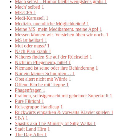
Mach selbst – Humor bleibt wenigstens gratis
1
Mach' selbst!
1
ME/CFS
1
Medi-Karussell
1
Medizin, unendliche Möglichkeiten!
1
Meine MS, mein Medikament, meine App!
1
Messen können wir. Verstehen üben wir noch.
1
MS ist heilbar!
1
Mut oder muss?
1
Nach Plan krank
1
Näheres finden Sie auf der Rückseite!
1
Nicht im Pflegeheim, bitte!
1
Niemand ist seine oder ihre Behinderung
1
Nur ein kleiner Schnupfen…
1
Obst altert nicht mit Würde
1
Offene Kirche mit Treppe
1
Phagenfragen
1
Pralinen, selbstgemacht mit geheimer Superkraft
1
Pure Fiktion!
1
Reisegruppe Handicap
1
Rückwärts einparken & vorwärts Klavier spielen
1
SBA
1
Spastik aka The Ministry of Silly Walks
1
Stadt Land Hirn
1
The Day After
1