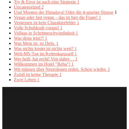
Try & Error ist auch eine Strategie
1
Uncategorized
2
Und Morgen der Himalaya! Oder die 4-spurige Strasse
1
Vegan oder fast vegan – das ist hier die Frage!
1
Vergessen ist kein Charakterfehler
1
Volle Schubkraft voraus!
1
Vollgas in Schrittgeschwindigkeit
1
Was denn jetzt?!
1
Was Mein ist, ist Dein.
1
Was nichts kostet ist nichts wert?
1
Welt-MS-Tag im Kettenkarussell
1
Wer heilt, hat recht! Von daher…
1
Willkommen im Hotel "Reha"!
1
Wir müssen über Neurologen reden. Schon wieder.
1
Zufall ist keine Therapie
1
Zwei Leben
1