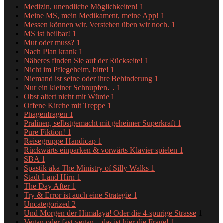
Medizin, unendliche Möglichkeiten!
1
Meine MS, mein Medikament, meine App!
1
Messen können wir. Verstehen üben wir noch.
1
MS ist heilbar!
1
Mut oder muss?
1
Nach Plan krank
1
Näheres finden Sie auf der Rückseite!
1
Nicht im Pflegeheim, bitte!
1
Niemand ist seine oder ihre Behinderung
1
Nur ein kleiner Schnupfen…
1
Obst altert nicht mit Würde
1
Offene Kirche mit Treppe
1
Phagenfragen
1
Pralinen, selbstgemacht mit geheimer Superkraft
1
Pure Fiktion!
1
Reisegruppe Handicap
1
Rückwärts einparken & vorwärts Klavier spielen
1
SBA
1
Spastik aka The Ministry of Silly Walks
1
Stadt Land Hirn
1
The Day After
1
Try & Error ist auch eine Strategie
1
Uncategorized
2
Und Morgen der Himalaya! Oder die 4-spurige Strasse
1
Vegan oder fast vegan – das ist hier die Frage!
1