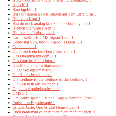
Ärzte-Tourismus – Jetzt wieder mit Drehkreuz
1
Autsch!
1
Bauchgefühl
1
Bergauf fahren ist wie Singen auf dem Eiffelturm
1
Bilder im Kopf
1
Bist du noch analog krank oder schon digital?
1
Bleiben Sie ruhig sitzen!
1
Blütenreine Philosophie
1
Car-T-Zellen: Ein MS-Squad-Team
1
Celine hat SPS, und wir haben Fragen…
1
Cool bleiben
1
Darf's auch ein bisschen früher sein?
1
Das Dilemma mit dem D
1
Das Gute im Schlechten
1
Das Märchen vom Starksein
1
Diagnose: diplomatisch
1
Die Kühlschrankmaus
1
Die Leitlinie ist die Leitlinie ist die Leitlinie.
1
Die Zeit heilt alle Wunden
1
Digitales Apothekentheater
1
DMSG
1
Drei Jahre später. Gleiche Fragen. Simone Ferner.
1
Endstation Ergotherapie
1
Es gibt Ärzte. Und es gibt Neurologen.
1
Euch kann man es aber auch nicht recht machen.
1