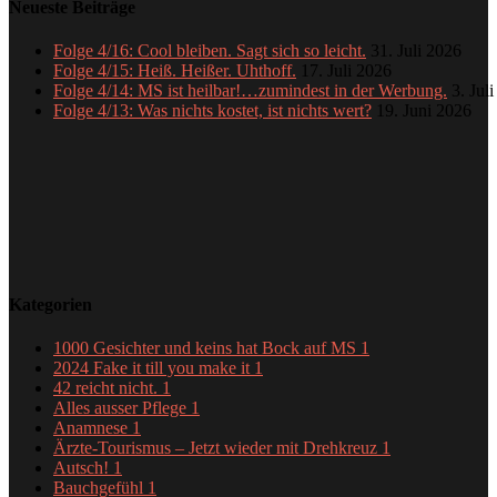
Neueste Beiträge
Folge 4/16: Cool bleiben. Sagt sich so leicht.
31. Juli 2026
Folge 4/15: Heiß. Heißer. Uhthoff.
17. Juli 2026
Folge 4/14: MS ist heilbar!…zumindest in der Werbung.
3. Jul
Folge 4/13: Was nichts kostet, ist nichts wert?
19. Juni 2026
Kategorien
1000 Gesichter und keins hat Bock auf MS
1
2024 Fake it till you make it
1
42 reicht nicht.
1
Alles ausser Pflege
1
Anamnese
1
Ärzte-Tourismus – Jetzt wieder mit Drehkreuz
1
Autsch!
1
Bauchgefühl
1