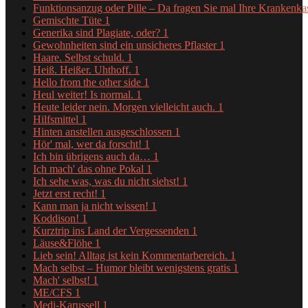
Funktionsanzug oder Pille – Da fragen Sie mal Ihre Krankenk
Gemischte Tüte
1
Generika sind Plagiate, oder?
1
Gewohnheiten sind ein unsicheres Pflaster
1
Haare. Selbst schuld.
1
Heiß. Heißer. Uhthoff.
1
Hello from the other side
1
Heul weiter! Is normal.
1
Heute leider nein. Morgen vielleicht auch.
1
Hilfsmittel
1
Hinten anstellen ausgeschlossen
1
Hör' mal, wer da forscht!
1
Ich bin übrigens auch da…
1
Ich mach' das ohne Pokal
1
Ich sehe was, was du nicht siehst!
1
Jetzt erst recht!
1
Kann man ja nicht wissen!
1
Koddison!
1
Kurztrip ins Land der Vergessenden
1
Läuse&Flöhe
1
Lieb sein! Alltag ist kein Kommentarbereich.
1
Mach selbst – Humor bleibt wenigstens gratis
1
Mach' selbst!
1
ME/CFS
1
Medi-Karussell
1