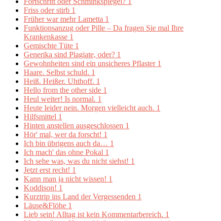
Fortschritt oder Schminkspiegel?
1
Friss oder stirb
1
Früher war mehr Lametta
1
Funktionsanzug oder Pille – Da fragen Sie mal Ihre
Krankenkasse
1
Gemischte Tüte
1
Generika sind Plagiate, oder?
1
Gewohnheiten sind ein unsicheres Pflaster
1
Haare. Selbst schuld.
1
Heiß. Heißer. Uhthoff.
1
Hello from the other side
1
Heul weiter! Is normal.
1
Heute leider nein. Morgen vielleicht auch.
1
Hilfsmittel
1
Hinten anstellen ausgeschlossen
1
Hör' mal, wer da forscht!
1
Ich bin übrigens auch da…
1
Ich mach' das ohne Pokal
1
Ich sehe was, was du nicht siehst!
1
Jetzt erst recht!
1
Kann man ja nicht wissen!
1
Koddison!
1
Kurztrip ins Land der Vergessenden
1
Läuse&Flöhe
1
Lieb sein! Alltag ist kein Kommentarbereich.
1