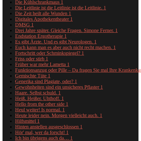
Die Kühlschrankmaus
1
Die Leitlinie ist die Leitlinie ist die Leitlinie.
1
Die Zeit heilt alle Wunden
1
Digitales Apothekentheater
1
DMSG
1
Drei Jahre später. Gleiche Fragen. Simone Ferner.
1
Endstation Ergotherapie
1
Es gibt Ärzte. Und es gibt Neurologen.
1
Euch kann man es aber auch nicht recht machen.
1
Fortschritt oder Schminkspiegel?
1
Friss oder stirb
1
Früher war mehr Lametta
1
Funktionsanzug oder Pille – Da fragen Sie mal Ihre Krankenk
Gemischte Tüte
1
Generika sind Plagiate, oder?
1
Gewohnheiten sind ein unsicheres Pflaster
1
Haare. Selbst schuld.
1
Heiß. Heißer. Uhthoff.
1
Hello from the other side
1
Heul weiter! Is normal.
1
Heute leider nein. Morgen vielleicht auch.
1
Hilfsmittel
1
Hinten anstellen ausgeschlossen
1
Hör' mal, wer da forscht!
1
Ich bin übrigens auch da…
1