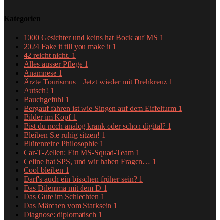
Kategorien
1000 Gesichter und keins hat Bock auf MS
1
2024 Fake it till you make it
1
42 reicht nicht.
1
Alles ausser Pflege
1
Anamnese
1
Ärzte-Tourismus – Jetzt wieder mit Drehkreuz
1
Autsch!
1
Bauchgefühl
1
Bergauf fahren ist wie Singen auf dem Eiffelturm
1
Bilder im Kopf
1
Bist du noch analog krank oder schon digital?
1
Bleiben Sie ruhig sitzen!
1
Blütenreine Philosophie
1
Car-T-Zellen: Ein MS-Squad-Team
1
Celine hat SPS, und wir haben Fragen…
1
Cool bleiben
1
Darf's auch ein bisschen früher sein?
1
Das Dilemma mit dem D
1
Das Gute im Schlechten
1
Das Märchen vom Starksein
1
Diagnose: diplomatisch
1