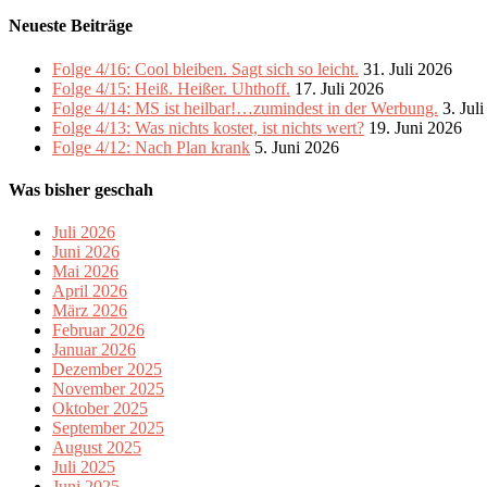
Neueste Beiträge
Folge 4/16: Cool bleiben. Sagt sich so leicht.
31. Juli 2026
Folge 4/15: Heiß. Heißer. Uhthoff.
17. Juli 2026
Folge 4/14: MS ist heilbar!…zumindest in der Werbung.
3. Jul
Folge 4/13: Was nichts kostet, ist nichts wert?
19. Juni 2026
Folge 4/12: Nach Plan krank
5. Juni 2026
Was bisher geschah
Juli 2026
Juni 2026
Mai 2026
April 2026
März 2026
Februar 2026
Januar 2026
Dezember 2025
November 2025
Oktober 2025
September 2025
August 2025
Juli 2025
Juni 2025