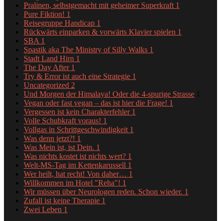
Pralinen, selbstgemacht mit geheimer Superkraft
1
Pure Fiktion!
1
Reisegruppe Handicap
1
Rückwärts einparken & vorwärts Klavier spielen
1
SBA
1
Spastik aka The Ministry of Silly Walks
1
Stadt Land Hirn
1
The Day After
1
Try & Error ist auch eine Strategie
1
Uncategorized
2
Und Morgen der Himalaya! Oder die 4-spurige Strasse
1
Vegan oder fast vegan – das ist hier die Frage!
1
Vergessen ist kein Charakterfehler
1
Volle Schubkraft voraus!
1
Vollgas in Schrittgeschwindigkeit
1
Was denn jetzt?!
1
Was Mein ist, ist Dein.
1
Was nichts kostet ist nichts wert?
1
Welt-MS-Tag im Kettenkarussell
1
Wer heilt, hat recht! Von daher…
1
Willkommen im Hotel "Reha"!
1
Wir müssen über Neurologen reden. Schon wieder.
1
Zufall ist keine Therapie
1
Zwei Leben
1