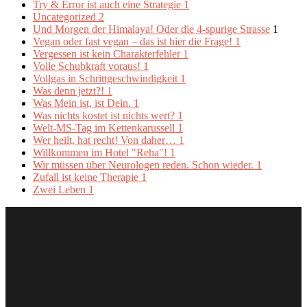
Try & Error ist auch eine Strategie
1
Uncategorized
2
Und Morgen der Himalaya! Oder die 4-spurige Strasse
1
Vegan oder fast vegan – das ist hier die Frage!
1
Vergessen ist kein Charakterfehler
1
Volle Schubkraft voraus!
1
Vollgas in Schrittgeschwindigkeit
1
Was denn jetzt?!
1
Was Mein ist, ist Dein.
1
Was nichts kostet ist nichts wert?
1
Welt-MS-Tag im Kettenkarussell
1
Wer heilt, hat recht! Von daher…
1
Willkommen im Hotel "Reha"!
1
Wir müssen über Neurologen reden. Schon wieder.
1
Zufall ist keine Therapie
1
Zwei Leben
1