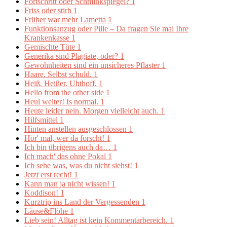
Fortschritt oder Schminkspiegel?
1
Friss oder stirb
1
Früher war mehr Lametta
1
Funktionsanzug oder Pille – Da fragen Sie mal Ihre
Krankenkasse
1
Gemischte Tüte
1
Generika sind Plagiate, oder?
1
Gewohnheiten sind ein unsicheres Pflaster
1
Haare. Selbst schuld.
1
Heiß. Heißer. Uhthoff.
1
Hello from the other side
1
Heul weiter! Is normal.
1
Heute leider nein. Morgen vielleicht auch.
1
Hilfsmittel
1
Hinten anstellen ausgeschlossen
1
Hör' mal, wer da forscht!
1
Ich bin übrigens auch da…
1
Ich mach' das ohne Pokal
1
Ich sehe was, was du nicht siehst!
1
Jetzt erst recht!
1
Kann man ja nicht wissen!
1
Koddison!
1
Kurztrip ins Land der Vergessenden
1
Läuse&Flöhe
1
Lieb sein! Alltag ist kein Kommentarbereich.
1