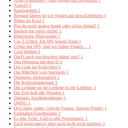
Ärzte-Tourismus – Jetzt wieder mit Drehkreuz
1
Autsch!
1
Bauchgefühl
1
Bergauf fahren ist wie Singen auf dem Eiffelturm
1
Bilder im Kopf
1
Bist du noch analog krank oder schon digital?
1
Bleiben Sie ruhig sitzen!
1
Blütenreine Philosophie
1
Car-T-Zellen: Ein MS-Squad-Team
1
Celine hat SPS, und wir haben Fragen…
1
Cool bleiben
1
Darf's auch ein bisschen früher sein?
1
Das Dilemma mit dem D
1
Das Gute im Schlechten
1
Das Märchen vom Starksein
1
Diagnose: diplomatisch
1
Die Kühlschrankmaus
1
Die Leitlinie ist die Leitlinie ist die Leitlinie.
1
Die Zeit heilt alle Wunden
1
Digitales Apothekentheater
1
DMSG
1
Drei Jahre später. Gleiche Fragen. Simone Ferner.
1
Endstation Ergotherapie
1
Es gibt Ärzte. Und es gibt Neurologen.
1
Euch kann man es aber auch nicht recht machen.
1