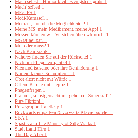
Mach selbst – Humor bleibt wenigstens gratis
1
Mach' selbst!
1
ME/CFS
1
Medi-Karussell
1
Medizin, unendliche Möglichkeiten!
1
Meine MS, mein Medikament, meine App!
1
Messen können wir. Verstehen üben wir noch.
1
MS ist heilbar!
1
Mut oder muss?
1
Nach Plan krank
1
Näheres finden Sie auf der Rückseite!
1
Nicht im Pflegeheim, bitte!
1
Niemand ist seine oder ihre Behinderung
1
Nur ein kleiner Schnupfen…
1
Obst altert nicht mit Würde
1
Offene Kirche mit Treppe
1
Phagenfragen
1
Pralinen, selbstgemacht mit geheimer Superkraft
1
Pure Fiktion!
1
Reisegruppe Handicap
1
Rückwärts einparken & vorwärts Klavier spielen
1
SBA
1
Spastik aka The Ministry of Silly Walks
1
Stadt Land Hirn
1
The Day After
1