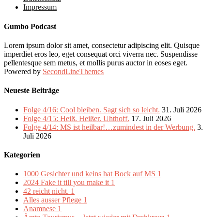
Impressum
Gumbo Podcast
Lorem ipsum dolor sit amet, consectetur adipiscing elit. Quisque
imperdiet eros leo, eget consequat orci viverra nec. Suspendisse
pellentesque sem metus, et mollis purus auctor in eoses eget.
Powered by
SecondLineThemes
Neueste Beiträge
Folge 4/16: Cool bleiben. Sagt sich so leicht.
31. Juli 2026
Folge 4/15: Heiß. Heißer. Uhthoff.
17. Juli 2026
Folge 4/14: MS ist heilbar!…zumindest in der Werbung.
3.
Juli 2026
Kategorien
1000 Gesichter und keins hat Bock auf MS
1
2024 Fake it till you make it
1
42 reicht nicht.
1
Alles ausser Pflege
1
Anamnese
1