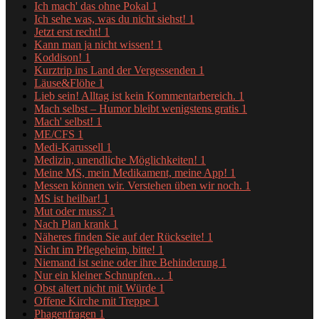
Ich mach' das ohne Pokal
1
Ich sehe was, was du nicht siehst!
1
Jetzt erst recht!
1
Kann man ja nicht wissen!
1
Koddison!
1
Kurztrip ins Land der Vergessenden
1
Läuse&Flöhe
1
Lieb sein! Alltag ist kein Kommentarbereich.
1
Mach selbst – Humor bleibt wenigstens gratis
1
Mach' selbst!
1
ME/CFS
1
Medi-Karussell
1
Medizin, unendliche Möglichkeiten!
1
Meine MS, mein Medikament, meine App!
1
Messen können wir. Verstehen üben wir noch.
1
MS ist heilbar!
1
Mut oder muss?
1
Nach Plan krank
1
Näheres finden Sie auf der Rückseite!
1
Nicht im Pflegeheim, bitte!
1
Niemand ist seine oder ihre Behinderung
1
Nur ein kleiner Schnupfen…
1
Obst altert nicht mit Würde
1
Offene Kirche mit Treppe
1
Phagenfragen
1