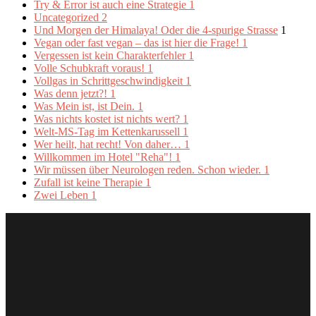
Try & Error ist auch eine Strategie
1
Uncategorized
2
Und Morgen der Himalaya! Oder die 4-spurige Strasse
1
Vegan oder fast vegan – das ist hier die Frage!
1
Vergessen ist kein Charakterfehler
1
Volle Schubkraft voraus!
1
Vollgas in Schrittgeschwindigkeit
1
Was denn jetzt?!
1
Was Mein ist, ist Dein.
1
Was nichts kostet ist nichts wert?
1
Welt-MS-Tag im Kettenkarussell
1
Wer heilt, hat recht! Von daher…
1
Willkommen im Hotel "Reha"!
1
Wir müssen über Neurologen reden. Schon wieder.
1
Zufall ist keine Therapie
1
Zwei Leben
1