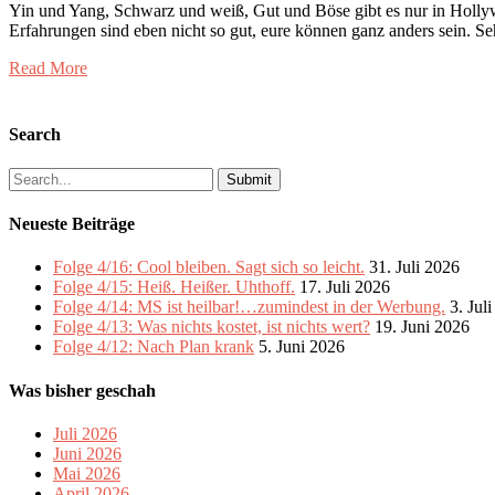
Yin und Yang, Schwarz und weiß, Gut und Böse gibt es nur in Holly
Erfahrungen sind eben nicht so gut, eure können ganz anders sein. S
Read More
Search
Search
for:
Neueste Beiträge
Folge 4/16: Cool bleiben. Sagt sich so leicht.
31. Juli 2026
Folge 4/15: Heiß. Heißer. Uhthoff.
17. Juli 2026
Folge 4/14: MS ist heilbar!…zumindest in der Werbung.
3. Jul
Folge 4/13: Was nichts kostet, ist nichts wert?
19. Juni 2026
Folge 4/12: Nach Plan krank
5. Juni 2026
Was bisher geschah
Juli 2026
Juni 2026
Mai 2026
April 2026