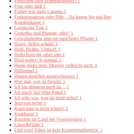
Fortschritt oder Schminkspiegel?
1
Friss oder stirb
1
Früher war mehr Lametta
1
Funktionsanzug oder Pille – Da fragen Sie mal Ihre
Krankenkasse
1
Gemischte Tüte
1
Generika sind Plagiate, oder?
1
Gewohnheiten sind ein unsicheres Pflaster
1
Haare. Selbst schuld.
1
Heiß. Heißer. Uhthoff.
1
Hello from the other side
1
Heul weiter! Is normal.
1
Heute leider nein. Morgen vielleicht auch.
1
Hilfsmittel
1
Hinten anstellen ausgeschlossen
1
Hör' mal, wer da forscht!
1
Ich bin übrigens auch da…
1
Ich mach' das ohne Pokal
1
Ich sehe was, was du nicht siehst!
1
Jetzt erst recht!
1
Kann man ja nicht wissen!
1
Koddison!
1
Kurztrip ins Land der Vergessenden
1
Läuse&Flöhe
1
Lieb sein! Alltag ist kein Kommentarbereich.
1