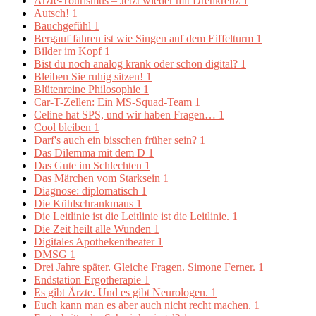
Ärzte-Tourismus – Jetzt wieder mit Drehkreuz
1
Autsch!
1
Bauchgefühl
1
Bergauf fahren ist wie Singen auf dem Eiffelturm
1
Bilder im Kopf
1
Bist du noch analog krank oder schon digital?
1
Bleiben Sie ruhig sitzen!
1
Blütenreine Philosophie
1
Car-T-Zellen: Ein MS-Squad-Team
1
Celine hat SPS, und wir haben Fragen…
1
Cool bleiben
1
Darf's auch ein bisschen früher sein?
1
Das Dilemma mit dem D
1
Das Gute im Schlechten
1
Das Märchen vom Starksein
1
Diagnose: diplomatisch
1
Die Kühlschrankmaus
1
Die Leitlinie ist die Leitlinie ist die Leitlinie.
1
Die Zeit heilt alle Wunden
1
Digitales Apothekentheater
1
DMSG
1
Drei Jahre später. Gleiche Fragen. Simone Ferner.
1
Endstation Ergotherapie
1
Es gibt Ärzte. Und es gibt Neurologen.
1
Euch kann man es aber auch nicht recht machen.
1