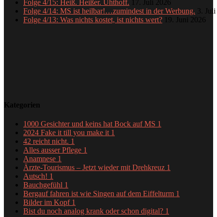
Folge 4/15: Heiß. Heißer. Uhthoff.
17. Juli 2026
Folge 4/14: MS ist heilbar!…zumindest in der Werbung.
3. Jul
Folge 4/13: Was nichts kostet, ist nichts wert?
19. Juni 2026
Kategorien
1000 Gesichter und keins hat Bock auf MS
1
2024 Fake it till you make it
1
42 reicht nicht.
1
Alles ausser Pflege
1
Anamnese
1
Ärzte-Tourismus – Jetzt wieder mit Drehkreuz
1
Autsch!
1
Bauchgefühl
1
Bergauf fahren ist wie Singen auf dem Eiffelturm
1
Bilder im Kopf
1
Bist du noch analog krank oder schon digital?
1