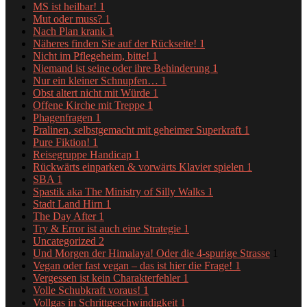
MS ist heilbar!
1
Mut oder muss?
1
Nach Plan krank
1
Näheres finden Sie auf der Rückseite!
1
Nicht im Pflegeheim, bitte!
1
Niemand ist seine oder ihre Behinderung
1
Nur ein kleiner Schnupfen…
1
Obst altert nicht mit Würde
1
Offene Kirche mit Treppe
1
Phagenfragen
1
Pralinen, selbstgemacht mit geheimer Superkraft
1
Pure Fiktion!
1
Reisegruppe Handicap
1
Rückwärts einparken & vorwärts Klavier spielen
1
SBA
1
Spastik aka The Ministry of Silly Walks
1
Stadt Land Hirn
1
The Day After
1
Try & Error ist auch eine Strategie
1
Uncategorized
2
Und Morgen der Himalaya! Oder die 4-spurige Strasse
1
Vegan oder fast vegan – das ist hier die Frage!
1
Vergessen ist kein Charakterfehler
1
Volle Schubkraft voraus!
1
Vollgas in Schrittgeschwindigkeit
1