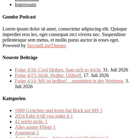
Impressum
Gumbo Podcast
Lorem ipsum dolor sit amet, consectetur adipiscing elit. Quisque
imperdiet eros leo, eget consequat orci viverra nec. Suspendisse
pellentesque sem metus, et mollis purus auctor in eoses eget.
Powered by
SecondLineThemes
Neueste Beiträge
Folge 4/16: Cool bleiben. Sagt sich so leicht.
31. Juli 2026
Folge 4/15: Heiß. Heißer. Uhthoff.
17. Juli 2026
Folge 4/14: MS ist heilbar!…zumindest in der Werbung.
3.
Juli 2026
Kategorien
1000 Gesichter und keins hat Bock auf MS
1
2024 Fake it till you make it
1
42 reicht nicht.
1
Alles ausser Pflege
1
Anamnese
1