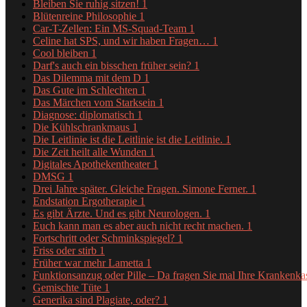
Bleiben Sie ruhig sitzen!
1
Blütenreine Philosophie
1
Car-T-Zellen: Ein MS-Squad-Team
1
Celine hat SPS, und wir haben Fragen…
1
Cool bleiben
1
Darf's auch ein bisschen früher sein?
1
Das Dilemma mit dem D
1
Das Gute im Schlechten
1
Das Märchen vom Starksein
1
Diagnose: diplomatisch
1
Die Kühlschrankmaus
1
Die Leitlinie ist die Leitlinie ist die Leitlinie.
1
Die Zeit heilt alle Wunden
1
Digitales Apothekentheater
1
DMSG
1
Drei Jahre später. Gleiche Fragen. Simone Ferner.
1
Endstation Ergotherapie
1
Es gibt Ärzte. Und es gibt Neurologen.
1
Euch kann man es aber auch nicht recht machen.
1
Fortschritt oder Schminkspiegel?
1
Friss oder stirb
1
Früher war mehr Lametta
1
Funktionsanzug oder Pille – Da fragen Sie mal Ihre Krankenk
Gemischte Tüte
1
Generika sind Plagiate, oder?
1