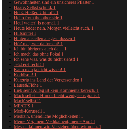
Gewohnheiten sind ein unsicheres Pflaster
1
Haare. Selbst schuld.
1
Heiß. Heißer. Uhthoff.
1
Hello from the other side
1
Heul weiter! Is normal.
1
Heute leider nein. Morgen vielleicht auch.
1
Hilfsmittel
1
Hinten anstellen ausgeschlossen
1
Hör' mal, wer da forscht!
1
Ich bin übrigens auch da…
1
Ich mach' das ohne Pokal
1
Ich sehe was, was du nicht siehst!
1
Jetzt erst recht!
1
Kann man ja nicht wissen!
1
Koddison!
1
Kurztrip ins Land der Vergessenden
1
Läuse&Flöhe
1
Lieb sein! Alltag ist kein Kommentarbereich.
1
Mach selbst – Humor bleibt wenigstens gratis
1
Mach' selbst!
1
ME/CFS
1
Medi-Karussell
1
Medizin, unendliche Möglichkeiten!
1
Meine MS, mein Medikament, meine App!
1
Messen können wir. Verstehen üben wir noch.
1