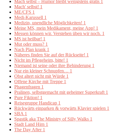
Mach selbst – Humor bleibt wenigstens gratis
1
Mach' selbst!
1
ME/CFS
1
Medi-Karussell
1
Medizin, unendliche Möglichkeiten!
1
Meine MS, mein Medikament, meine App!
1
Messen können wir. Verstehen üben wir noch.
1
MS ist heilbar!
1
Mut oder muss?
1
Nach Plan krank
1
Näheres finden Sie auf der Rückseite!
1
Nicht im Pflegeheim, bitte!
1
Niemand ist seine oder ihre Behinderung
1
Nur ein kleiner Schnupfen…
1
Obst altert nicht mit Würde
1
Offene Kirche mit Treppe
1
Phagenfragen
1
Pralinen, selbstgemacht mit geheimer Superkraft
1
Pure Fiktion!
1
Reisegruppe Handicap
1
Rückwärts einparken & vorwärts Klavier spielen
1
SBA
1
Spastik aka The Ministry of Silly Walks
1
Stadt Land Hirn
1
The Day After
1