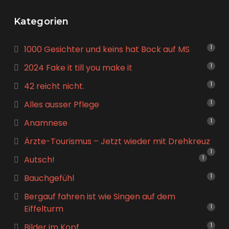
Kategorien
1000 Gesichter und keins hat Bock auf MS
1
2024 Fake it till you make it
1
42 reicht nicht.
1
Alles ausser Pflege
1
Anamnese
1
Ärzte-Tourismus – Jetzt wieder mit Drehkreuz
1
Autsch!
1
Bauchgefühl
1
Bergauf fahren ist wie Singen auf dem
Eiffelturm
1
Bilder im Kopf
1