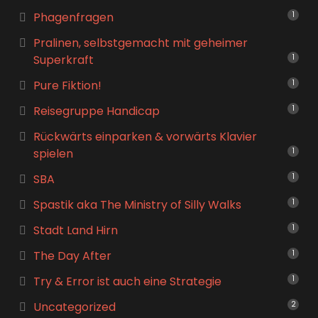
Phagenfragen
1
Pralinen, selbstgemacht mit geheimer
Superkraft
1
Pure Fiktion!
1
Reisegruppe Handicap
1
Rückwärts einparken & vorwärts Klavier
spielen
1
SBA
1
Spastik aka The Ministry of Silly Walks
1
Stadt Land Hirn
1
The Day After
1
Try & Error ist auch eine Strategie
1
Uncategorized
2