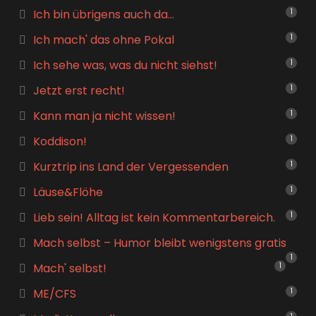
Ich bin übrigens auch da…
1
Ich mach' das ohne Pokal
1
Ich sehe was, was du nicht siehst!
1
Jetzt erst recht!
1
Kann man ja nicht wissen!
1
Koddison!
1
Kurztrip ins Land der Vergessenden
1
Läuse&Flöhe
1
Lieb sein! Alltag ist kein Kommentarbereich.
1
Mach selbst – Humor bleibt wenigstens gratis
1
Mach' selbst!
1
ME/CFS
1