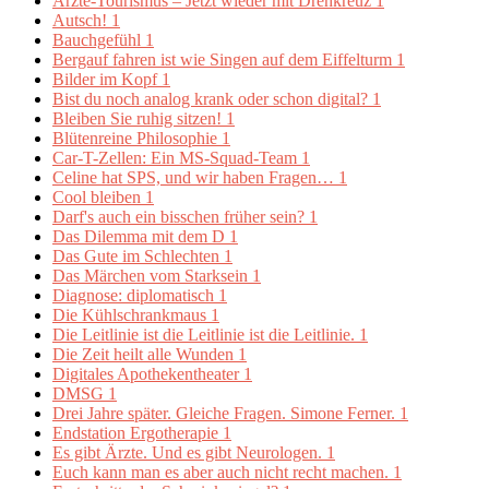
Ärzte-Tourismus – Jetzt wieder mit Drehkreuz
1
Autsch!
1
Bauchgefühl
1
Bergauf fahren ist wie Singen auf dem Eiffelturm
1
Bilder im Kopf
1
Bist du noch analog krank oder schon digital?
1
Bleiben Sie ruhig sitzen!
1
Blütenreine Philosophie
1
Car-T-Zellen: Ein MS-Squad-Team
1
Celine hat SPS, und wir haben Fragen…
1
Cool bleiben
1
Darf's auch ein bisschen früher sein?
1
Das Dilemma mit dem D
1
Das Gute im Schlechten
1
Das Märchen vom Starksein
1
Diagnose: diplomatisch
1
Die Kühlschrankmaus
1
Die Leitlinie ist die Leitlinie ist die Leitlinie.
1
Die Zeit heilt alle Wunden
1
Digitales Apothekentheater
1
DMSG
1
Drei Jahre später. Gleiche Fragen. Simone Ferner.
1
Endstation Ergotherapie
1
Es gibt Ärzte. Und es gibt Neurologen.
1
Euch kann man es aber auch nicht recht machen.
1