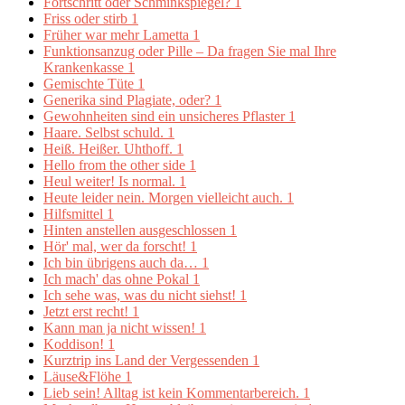
Fortschritt oder Schminkspiegel?
1
Friss oder stirb
1
Früher war mehr Lametta
1
Funktionsanzug oder Pille – Da fragen Sie mal Ihre
Krankenkasse
1
Gemischte Tüte
1
Generika sind Plagiate, oder?
1
Gewohnheiten sind ein unsicheres Pflaster
1
Haare. Selbst schuld.
1
Heiß. Heißer. Uhthoff.
1
Hello from the other side
1
Heul weiter! Is normal.
1
Heute leider nein. Morgen vielleicht auch.
1
Hilfsmittel
1
Hinten anstellen ausgeschlossen
1
Hör' mal, wer da forscht!
1
Ich bin übrigens auch da…
1
Ich mach' das ohne Pokal
1
Ich sehe was, was du nicht siehst!
1
Jetzt erst recht!
1
Kann man ja nicht wissen!
1
Koddison!
1
Kurztrip ins Land der Vergessenden
1
Läuse&Flöhe
1
Lieb sein! Alltag ist kein Kommentarbereich.
1