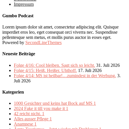
Impressum
Gumbo Podcast
Lorem ipsum dolor sit amet, consectetur adipiscing elit. Quisque
imperdiet eros leo, eget consequat orci viverra nec. Suspendisse
pellentesque sem metus, et mollis purus auctor in eoses eget.
Powered by
SecondLineThemes
Neueste Beiträge
Folge 4/16: Cool bleiben. Sagt sich so leicht.
31. Juli 2026
Folge 4/15: Heiß. Heißer. Uhthoff.
17. Juli 2026
Folge 4/14: MS ist heilbar!…zumindest in der Werbung.
3.
Juli 2026
Kategorien
1000 Gesichter und keins hat Bock auf MS
1
2024 Fake it till you make it
1
42 reicht nicht.
1
Alles ausser Pflege
1
Anamnese
1