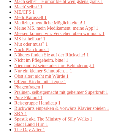
Mach selbst – Humor bleibt wenigstens gratis
1
Mach' selbst!
1
ME/CFS
1
Medi-Karussell
1
Medizin, unendliche Möglichkeiten!
1
Meine MS, mein Medikament, meine App!
1
Messen können wir. Verstehen üben wir noch.
1
MS ist heilbar!
1
Mut oder muss?
1
Nach Plan krank
1
Näheres finden Sie auf der Rückseite!
1
Nicht im Pflegeheim, bitte!
1
Niemand ist seine oder ihre Behinderung
1
Nur ein kleiner Schnupfen…
1
Obst altert nicht mit Würde
1
Offene Kirche mit Treppe
1
Phagenfragen
1
Pralinen, selbstgemacht mit geheimer Superkraft
1
Pure Fiktion!
1
Reisegruppe Handicap
1
Rückwärts einparken & vorwärts Klavier spielen
1
SBA
1
Spastik aka The Ministry of Silly Walks
1
Stadt Land Hirn
1
The Day After
1