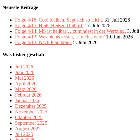
Neueste Beiträge
Folge 4/16: Cool bleiben. Sagt sich so leicht.
31. Juli 2026
Folge 4/15: Heiß. Heißer. Uhthoff.
17. Juli 2026
Folge 4/14: MS ist heilbar!…zumindest in der Werbung.
3. Jul
Folge 4/13: Was nichts kostet, ist nichts wert?
19. Juni 2026
Folge 4/12: Nach Plan krank
5. Juni 2026
Was bisher geschah
Juli 2026
Juni 2026
Mai 2026
April 2026
März 2026
Februar 2026
Januar 2026
Dezember 2025
November 2025
Oktober 2025
September 2025
August 2025
Juli 2025
Juni 2025