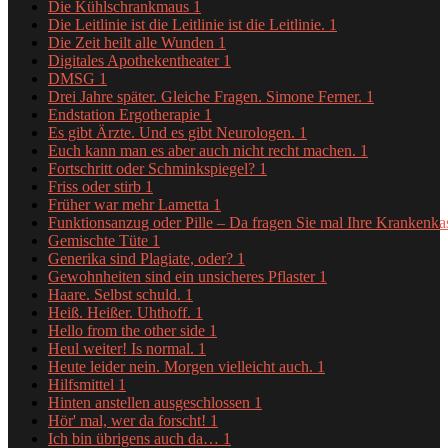
Die Kühlschrankmaus
1
Die Leitlinie ist die Leitlinie ist die Leitlinie.
1
Die Zeit heilt alle Wunden
1
Digitales Apothekentheater
1
DMSG
1
Drei Jahre später. Gleiche Fragen. Simone Ferner.
1
Endstation Ergotherapie
1
Es gibt Ärzte. Und es gibt Neurologen.
1
Euch kann man es aber auch nicht recht machen.
1
Fortschritt oder Schminkspiegel?
1
Friss oder stirb
1
Früher war mehr Lametta
1
Funktionsanzug oder Pille – Da fragen Sie mal Ihre Krankenk
Gemischte Tüte
1
Generika sind Plagiate, oder?
1
Gewohnheiten sind ein unsicheres Pflaster
1
Haare. Selbst schuld.
1
Heiß. Heißer. Uhthoff.
1
Hello from the other side
1
Heul weiter! Is normal.
1
Heute leider nein. Morgen vielleicht auch.
1
Hilfsmittel
1
Hinten anstellen ausgeschlossen
1
Hör' mal, wer da forscht!
1
Ich bin übrigens auch da…
1