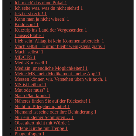
Ich mach' das ohne Pokal
1
Ich sehe was, was du nicht siehst!
1
Jetzt erst recht!
1
Kann man ja nicht wissen!
1
Koddison!
1
Kurztrip ins Land der Vergessenden
1
Läuse&Flöhe
1
Lieb sein! Alltag ist kein Kommentarbereich.
1
Mach selbst – Humor bleibt wenigstens gratis
1
Mach' selbst!
1
ME/CFS
1
Medi-Karussell
1
Medizin, unendliche Möglichkeiten!
1
Meine MS, mein Medikament, meine App!
1
Messen können wir. Verstehen üben wir noch.
1
MS ist heilbar!
1
Mut oder muss?
1
Nach Plan krank
1
Näheres finden Sie auf der Rückseite!
1
Nicht im Pflegeheim, bitte!
1
Niemand ist seine oder ihre Behinderung
1
Nur ein kleiner Schnupfen…
1
Obst altert nicht mit Würde
1
Offene Kirche mit Treppe
1
Phagenfragen
1