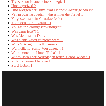
Try & Error ist auch eine Strategie
1
Uncategorized
2
Und Morgen der Himalaya! Oder die 4-spurige Strasse
1
Vegan oder fast vegan – das ist hier die Frage!
1
Vergessen ist kein Charakterfehler
1
Volle Schubkraft voraus!
1
Vollgas in Schrittgeschwindigkeit
1
Was denn jetzt?!
1
Was Mein ist, ist Dein.
1
Was nichts kostet ist nichts wert?
1
Welt-MS-Tag im Kettenkarussell
1
Wer heilt, hat recht! Von daher…
1
Willkommen im Hotel "Reha"!
1
Wir müssen über Neurologen reden. Schon wieder.
1
Zufall ist keine Therapie
1
Zwei Leben
1