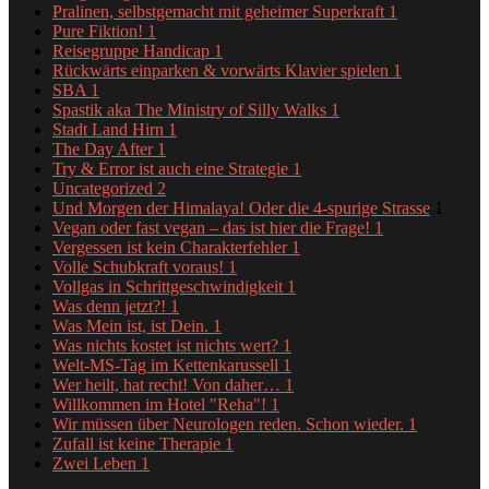
Pralinen, selbstgemacht mit geheimer Superkraft
1
Pure Fiktion!
1
Reisegruppe Handicap
1
Rückwärts einparken & vorwärts Klavier spielen
1
SBA
1
Spastik aka The Ministry of Silly Walks
1
Stadt Land Hirn
1
The Day After
1
Try & Error ist auch eine Strategie
1
Uncategorized
2
Und Morgen der Himalaya! Oder die 4-spurige Strasse
1
Vegan oder fast vegan – das ist hier die Frage!
1
Vergessen ist kein Charakterfehler
1
Volle Schubkraft voraus!
1
Vollgas in Schrittgeschwindigkeit
1
Was denn jetzt?!
1
Was Mein ist, ist Dein.
1
Was nichts kostet ist nichts wert?
1
Welt-MS-Tag im Kettenkarussell
1
Wer heilt, hat recht! Von daher…
1
Willkommen im Hotel "Reha"!
1
Wir müssen über Neurologen reden. Schon wieder.
1
Zufall ist keine Therapie
1
Zwei Leben
1