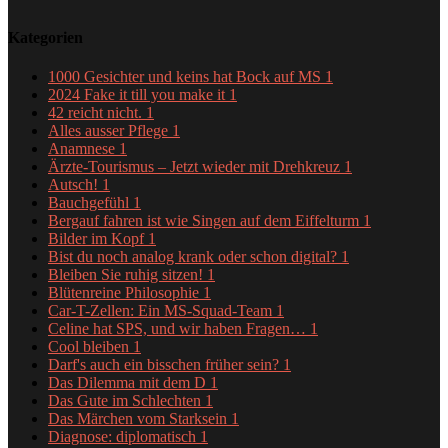
Kategorien
1000 Gesichter und keins hat Bock auf MS
1
2024 Fake it till you make it
1
42 reicht nicht.
1
Alles ausser Pflege
1
Anamnese
1
Ärzte-Tourismus – Jetzt wieder mit Drehkreuz
1
Autsch!
1
Bauchgefühl
1
Bergauf fahren ist wie Singen auf dem Eiffelturm
1
Bilder im Kopf
1
Bist du noch analog krank oder schon digital?
1
Bleiben Sie ruhig sitzen!
1
Blütenreine Philosophie
1
Car-T-Zellen: Ein MS-Squad-Team
1
Celine hat SPS, und wir haben Fragen…
1
Cool bleiben
1
Darf's auch ein bisschen früher sein?
1
Das Dilemma mit dem D
1
Das Gute im Schlechten
1
Das Märchen vom Starksein
1
Diagnose: diplomatisch
1