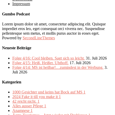
Impressum
Gumbo Podcast
Lorem ipsum dolor sit amet, consectetur adipiscing elit. Quisque
imperdiet eros leo, eget consequat orci viverra nec. Suspendisse
pellentesque sem metus, et mollis purus auctor in eoses eget.
Powered by
SecondLineThemes
Neueste Beiträge
Folge 4/16: Cool bleiben. Sagt sich so leicht.
31. Juli 2026
Folge 4/15: Heiß. Heißer. Uhthoff.
17. Juli 2026
Folge 4/14: MS ist heilbar!…zumindest in der Werbung.
3.
Juli 2026
Kategorien
1000 Gesichter und keins hat Bock auf MS
1
2024 Fake it till you make it
1
42 reicht nicht.
1
Alles ausser Pflege
1
Anamnese
1