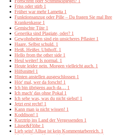
Fortschritt oder Schminkspiegel?
1
Friss oder stirb
1
Früher war mehr Lametta
1
Funktionsanzug oder Pille – Da fragen Sie mal Ihre
Krankenkasse
1
Gemischte Tüte
1
Generika sind Plagiate, oder?
1
Gewohnheiten sind ein unsicheres Pflaster
1
Haare. Selbst schuld.
1
Heiß. Heißer. Uhthoff.
1
Hello from the other side
1
Heul weiter! Is normal.
1
Heute leider nein. Morgen vielleicht auch.
1
Hilfsmittel
1
Hinten anstellen ausgeschlossen
1
Hör' mal, wer da forscht!
1
Ich bin übrigens auch da…
1
Ich mach' das ohne Pokal
1
Ich sehe was, was du nicht siehst!
1
Jetzt erst recht!
1
Kann man ja nicht wissen!
1
Koddison!
1
Kurztrip ins Land der Vergessenden
1
Läuse&Flöhe
1
Lieb sein! Alltag ist kein Kommentarbereich.
1