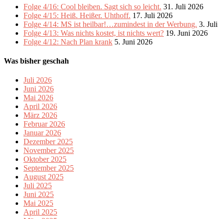
Folge 4/16: Cool bleiben. Sagt sich so leicht.
31. Juli 2026
Folge 4/15: Heiß. Heißer. Uhthoff.
17. Juli 2026
Folge 4/14: MS ist heilbar!…zumindest in der Werbung.
3. Jul
Folge 4/13: Was nichts kostet, ist nichts wert?
19. Juni 2026
Folge 4/12: Nach Plan krank
5. Juni 2026
Was bisher geschah
Juli 2026
Juni 2026
Mai 2026
April 2026
März 2026
Februar 2026
Januar 2026
Dezember 2025
November 2025
Oktober 2025
September 2025
August 2025
Juli 2025
Juni 2025
Mai 2025
April 2025