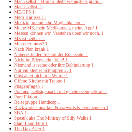
Mach selbst – Humor bleibt wenigstens gratis
1
Mach' selbst!
1
ME/CFS
1
Medi-Karussell
1
Medizin, unendliche Möglichkeiten!
1
Meine MS, mein Medikament, meine App!
1
Messen können wir. Verstehen üben wir noch.
1
MS ist heilbar!
1
Mut oder muss?
1
Nach Plan krank
1
Näheres finden Sie auf der Rückseite!
1
Nicht im Pflegeheim, bitte!
1
Niemand ist seine oder ihre Behinderung
1
Nur ein kleiner Schnupfen…
1
Obst altert nicht mit Würde
1
Offene Kirche mit Treppe
1
Phagenfragen
1
Pralinen, selbstgemacht mit geheimer Superkraft
1
Pure Fiktion!
1
Reisegruppe Handicap
1
Rückwärts einparken & vorwärts Klavier spielen
1
SBA
1
Spastik aka The Ministry of Silly Walks
1
Stadt Land Hirn
1
The Day After
1