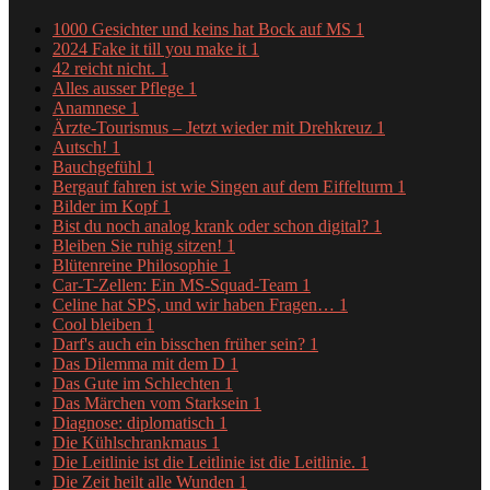
1000 Gesichter und keins hat Bock auf MS
1
2024 Fake it till you make it
1
42 reicht nicht.
1
Alles ausser Pflege
1
Anamnese
1
Ärzte-Tourismus – Jetzt wieder mit Drehkreuz
1
Autsch!
1
Bauchgefühl
1
Bergauf fahren ist wie Singen auf dem Eiffelturm
1
Bilder im Kopf
1
Bist du noch analog krank oder schon digital?
1
Bleiben Sie ruhig sitzen!
1
Blütenreine Philosophie
1
Car-T-Zellen: Ein MS-Squad-Team
1
Celine hat SPS, und wir haben Fragen…
1
Cool bleiben
1
Darf's auch ein bisschen früher sein?
1
Das Dilemma mit dem D
1
Das Gute im Schlechten
1
Das Märchen vom Starksein
1
Diagnose: diplomatisch
1
Die Kühlschrankmaus
1
Die Leitlinie ist die Leitlinie ist die Leitlinie.
1
Die Zeit heilt alle Wunden
1