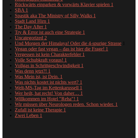
Rückwärts einparken & vorwärts Klavier spielen
1
SBA
1
Spastik aka The Ministry of Silly Walks
1
Stadt Land Hirn
1
The Day After
1
Try & Error ist auch eine Strategie
1
Uncategorized
2
Und Morgen der Himalaya! Oder die 4-spurige Strasse
1
Vegan oder fast vegan – das ist hier die Frage!
1
Vergessen ist kein Charakterfehler
1
Volle Schubkraft voraus!
1
Vollgas in Schrittgeschwindigkeit
1
Was denn jetzt?!
1
Was Mein ist, ist Dein.
1
Was nichts kostet ist nichts wert?
1
Welt-MS-Tag im Kettenkarussell
1
Wer heilt, hat recht! Von daher…
1
Willkommen im Hotel "Reha"!
1
Wir müssen über Neurologen reden. Schon wieder.
1
Zufall ist keine Therapie
1
Zwei Leben
1