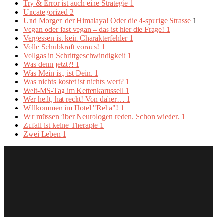
Try & Error ist auch eine Strategie
1
Uncategorized
2
Und Morgen der Himalaya! Oder die 4-spurige Strasse
1
Vegan oder fast vegan – das ist hier die Frage!
1
Vergessen ist kein Charakterfehler
1
Volle Schubkraft voraus!
1
Vollgas in Schrittgeschwindigkeit
1
Was denn jetzt?!
1
Was Mein ist, ist Dein.
1
Was nichts kostet ist nichts wert?
1
Welt-MS-Tag im Kettenkarussell
1
Wer heilt, hat recht! Von daher…
1
Willkommen im Hotel "Reha"!
1
Wir müssen über Neurologen reden. Schon wieder.
1
Zufall ist keine Therapie
1
Zwei Leben
1