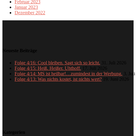
Februar 2023
Januar 2023
Dezember 2022
Neueste Beiträge
Folge 4/16: Cool bleiben. Sagt sich so leicht.
31. Juli 2026
Folge 4/15: Heiß. Heißer. Uhthoff.
17. Juli 2026
Folge 4/14: MS ist heilbar!…zumindest in der Werbung.
3. Jul
Folge 4/13: Was nichts kostet, ist nichts wert?
19. Juni 2026
Kategorien