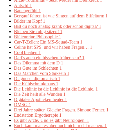
Ärzte-Tourismus – Jetzt wieder mit Drehkreuz
1
Autsch!
1
Bauchgefühl
1
Bergauf fahren ist wie Singen auf dem Eiffelturm
1
Bilder im Kopf
1
Bist du noch analog krank oder schon digital?
1
Bleiben Sie ruhig sitzen!
1
Blütenreine Philosophie
1
Car-T-Zellen: Ein MS-Squad-Team
1
Celine hat SPS, und wir haben Fragen…
1
Cool bleiben
1
Darf's auch ein bisschen früher sein?
1
Das Dilemma mit dem D
1
Das Gute im Schlechten
1
Das Märchen vom Starksein
1
Diagnose: diplomatisch
1
Die Kühlschrankmaus
1
Die Leitlinie ist die Leitlinie ist die Leitlinie.
1
Die Zeit heilt alle Wunden
1
Digitales Apothekentheater
1
DMSG
1
Drei Jahre später. Gleiche Fragen. Simone Ferner.
1
Endstation Ergotherapie
1
Es gibt Ärzte. Und es gibt Neurologen.
1
Euch kann man es aber auch nicht recht machen.
1