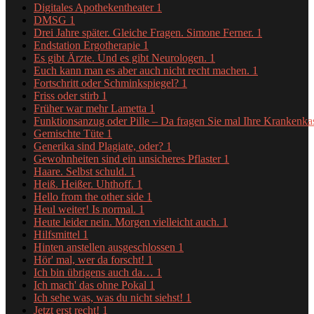
Digitales Apothekentheater
1
DMSG
1
Drei Jahre später. Gleiche Fragen. Simone Ferner.
1
Endstation Ergotherapie
1
Es gibt Ärzte. Und es gibt Neurologen.
1
Euch kann man es aber auch nicht recht machen.
1
Fortschritt oder Schminkspiegel?
1
Friss oder stirb
1
Früher war mehr Lametta
1
Funktionsanzug oder Pille – Da fragen Sie mal Ihre Krankenk
Gemischte Tüte
1
Generika sind Plagiate, oder?
1
Gewohnheiten sind ein unsicheres Pflaster
1
Haare. Selbst schuld.
1
Heiß. Heißer. Uhthoff.
1
Hello from the other side
1
Heul weiter! Is normal.
1
Heute leider nein. Morgen vielleicht auch.
1
Hilfsmittel
1
Hinten anstellen ausgeschlossen
1
Hör' mal, wer da forscht!
1
Ich bin übrigens auch da…
1
Ich mach' das ohne Pokal
1
Ich sehe was, was du nicht siehst!
1
Jetzt erst recht!
1