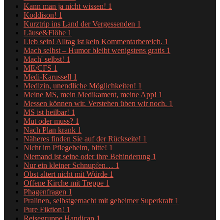
Kann man ja nicht wissen!
1
Koddison!
1
Kurztrip ins Land der Vergessenden
1
Läuse&Flöhe
1
Lieb sein! Alltag ist kein Kommentarbereich.
1
Mach selbst – Humor bleibt wenigstens gratis
1
Mach' selbst!
1
ME/CFS
1
Medi-Karussell
1
Medizin, unendliche Möglichkeiten!
1
Meine MS, mein Medikament, meine App!
1
Messen können wir. Verstehen üben wir noch.
1
MS ist heilbar!
1
Mut oder muss?
1
Nach Plan krank
1
Näheres finden Sie auf der Rückseite!
1
Nicht im Pflegeheim, bitte!
1
Niemand ist seine oder ihre Behinderung
1
Nur ein kleiner Schnupfen…
1
Obst altert nicht mit Würde
1
Offene Kirche mit Treppe
1
Phagenfragen
1
Pralinen, selbstgemacht mit geheimer Superkraft
1
Pure Fiktion!
1
Reisegruppe Handicap
1