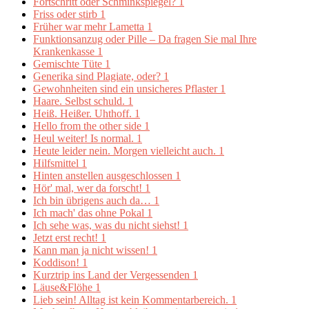
Fortschritt oder Schminkspiegel?
1
Friss oder stirb
1
Früher war mehr Lametta
1
Funktionsanzug oder Pille – Da fragen Sie mal Ihre
Krankenkasse
1
Gemischte Tüte
1
Generika sind Plagiate, oder?
1
Gewohnheiten sind ein unsicheres Pflaster
1
Haare. Selbst schuld.
1
Heiß. Heißer. Uhthoff.
1
Hello from the other side
1
Heul weiter! Is normal.
1
Heute leider nein. Morgen vielleicht auch.
1
Hilfsmittel
1
Hinten anstellen ausgeschlossen
1
Hör' mal, wer da forscht!
1
Ich bin übrigens auch da…
1
Ich mach' das ohne Pokal
1
Ich sehe was, was du nicht siehst!
1
Jetzt erst recht!
1
Kann man ja nicht wissen!
1
Koddison!
1
Kurztrip ins Land der Vergessenden
1
Läuse&Flöhe
1
Lieb sein! Alltag ist kein Kommentarbereich.
1