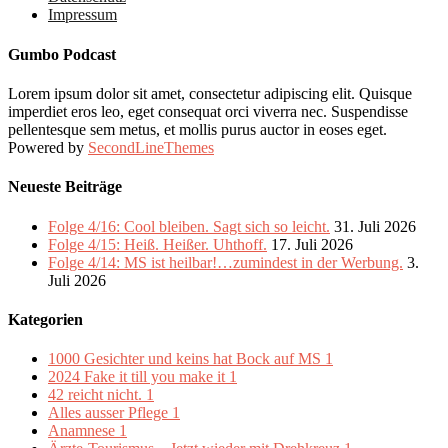
Impressum
Gumbo Podcast
Lorem ipsum dolor sit amet, consectetur adipiscing elit. Quisque
imperdiet eros leo, eget consequat orci viverra nec. Suspendisse
pellentesque sem metus, et mollis purus auctor in eoses eget.
Powered by
SecondLineThemes
Neueste Beiträge
Folge 4/16: Cool bleiben. Sagt sich so leicht.
31. Juli 2026
Folge 4/15: Heiß. Heißer. Uhthoff.
17. Juli 2026
Folge 4/14: MS ist heilbar!…zumindest in der Werbung.
3.
Juli 2026
Kategorien
1000 Gesichter und keins hat Bock auf MS
1
2024 Fake it till you make it
1
42 reicht nicht.
1
Alles ausser Pflege
1
Anamnese
1