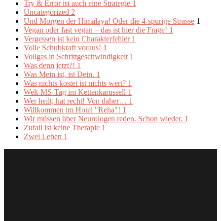
Try & Error ist auch eine Strategie
1
Uncategorized
2
Und Morgen der Himalaya! Oder die 4-spurige Strasse
1
Vegan oder fast vegan – das ist hier die Frage!
1
Vergessen ist kein Charakterfehler
1
Volle Schubkraft voraus!
1
Vollgas in Schrittgeschwindigkeit
1
Was denn jetzt?!
1
Was Mein ist, ist Dein.
1
Was nichts kostet ist nichts wert?
1
Welt-MS-Tag im Kettenkarussell
1
Wer heilt, hat recht! Von daher…
1
Willkommen im Hotel "Reha"!
1
Wir müssen über Neurologen reden. Schon wieder.
1
Zufall ist keine Therapie
1
Zwei Leben
1