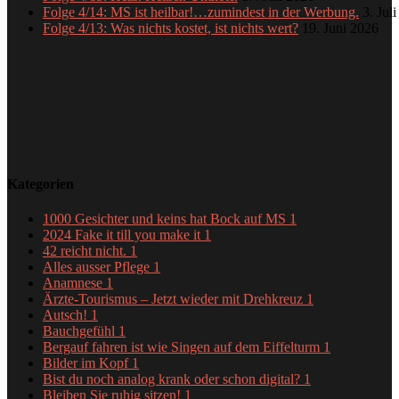
Folge 4/14: MS ist heilbar!…zumindest in der Werbung.
3. Jul
Folge 4/13: Was nichts kostet, ist nichts wert?
19. Juni 2026
Kategorien
1000 Gesichter und keins hat Bock auf MS
1
2024 Fake it till you make it
1
42 reicht nicht.
1
Alles ausser Pflege
1
Anamnese
1
Ärzte-Tourismus – Jetzt wieder mit Drehkreuz
1
Autsch!
1
Bauchgefühl
1
Bergauf fahren ist wie Singen auf dem Eiffelturm
1
Bilder im Kopf
1
Bist du noch analog krank oder schon digital?
1
Bleiben Sie ruhig sitzen!
1