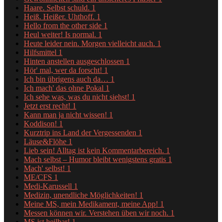
Haare. Selbst schuld.
1
Heiß. Heißer. Uhthoff.
1
Hello from the other side
1
Heul weiter! Is normal.
1
Heute leider nein. Morgen vielleicht auch.
1
Hilfsmittel
1
Hinten anstellen ausgeschlossen
1
Hör' mal, wer da forscht!
1
Ich bin übrigens auch da…
1
Ich mach' das ohne Pokal
1
Ich sehe was, was du nicht siehst!
1
Jetzt erst recht!
1
Kann man ja nicht wissen!
1
Koddison!
1
Kurztrip ins Land der Vergessenden
1
Läuse&Flöhe
1
Lieb sein! Alltag ist kein Kommentarbereich.
1
Mach selbst – Humor bleibt wenigstens gratis
1
Mach' selbst!
1
ME/CFS
1
Medi-Karussell
1
Medizin, unendliche Möglichkeiten!
1
Meine MS, mein Medikament, meine App!
1
Messen können wir. Verstehen üben wir noch.
1
MS ist heilbar!
1