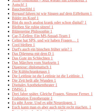
Ärzte-Tourismus – Jetzt wieder mit Drehkreuz
1
Autsch!
1
Bauchgefühl
1
Bergauf fahren ist wie Singen auf dem Eiffelturm
1
Bilder im Kopf
1
Bist du noch analog krank oder schon digital?
1
Bleiben Sie ruhig sitzen!
1
Blütenreine Philosophie
1
Car-T-Zellen: Ein MS-Squad-Team
1
Celine hat SPS, und wir haben Fragen…
1
Cool bleiben
1
Darf's auch ein bisschen früher sein?
1
Das Dilemma mit dem D
1
Das Gute im Schlechten
1
Das Märchen vom Starksein
1
Diagnose: diplomatisch
1
Die Kühlschrankmaus
1
Die Leitlinie ist die Leitlinie ist die Leitlinie.
1
Die Zeit heilt alle Wunden
1
Digitales Apothekentheater
1
DMSG
1
Drei Jahre später. Gleiche Fragen. Simone Ferner.
1
Endstation Ergotherapie
1
Es gibt Ärzte. Und es gibt Neurologen.
1
Euch kann man es aber auch nicht recht machen.
1