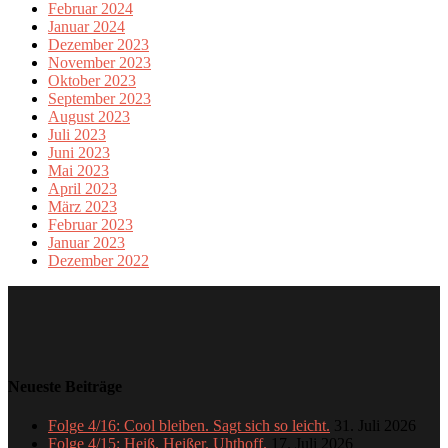
Februar 2024
Januar 2024
Dezember 2023
November 2023
Oktober 2023
September 2023
August 2023
Juli 2023
Juni 2023
Mai 2023
April 2023
März 2023
Februar 2023
Januar 2023
Dezember 2022
Neueste Beiträge
Folge 4/16: Cool bleiben. Sagt sich so leicht.
31. Juli 2026
Folge 4/15: Heiß. Heißer. Uhthoff.
17. Juli 2026