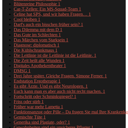
Blütenreine Philosophie
1
Car-T-Zellen: Ein MS-Squad-Team
1
Celine hat SPS, und wir haben Fragen…
1
Cool bleiben
1
Darf's auch ein bisschen früher sein?
1
Das Dilemma mit dem D
1
Das Gute im Schlechten
1
Das Märchen vom Starksein
1
Diagnose: diplomatisch
1
Die Kühlschrankmaus
1
Die Leitlinie ist die Leitlinie ist die Leitlinie.
1
Die Zeit heilt alle Wunden
1
Digitales Apothekentheater
1
DMSG
1
Drei Jahre später. Gleiche Fragen. Simone Ferner.
1
Endstation Ergotherapie
1
Es gibt Ärzte. Und es gibt Neurologen.
1
Euch kann man es aber auch nicht recht machen.
1
Fortschritt oder Schminkspiegel?
1
Friss oder stirb
1
Früher war mehr Lametta
1
Funktionsanzug oder Pille – Da fragen Sie mal Ihre Krankenk
Gemischte Tüte
1
Generika sind Plagiate, oder?
1
Gewohnheiten sind ein unsicheres Pflaster
1