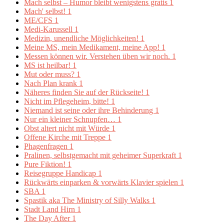
Mach selbst – Humor bleibt wenigstens gratis
1
Mach' selbst!
1
ME/CFS
1
Medi-Karussell
1
Medizin, unendliche Möglichkeiten!
1
Meine MS, mein Medikament, meine App!
1
Messen können wir. Verstehen üben wir noch.
1
MS ist heilbar!
1
Mut oder muss?
1
Nach Plan krank
1
Näheres finden Sie auf der Rückseite!
1
Nicht im Pflegeheim, bitte!
1
Niemand ist seine oder ihre Behinderung
1
Nur ein kleiner Schnupfen…
1
Obst altert nicht mit Würde
1
Offene Kirche mit Treppe
1
Phagenfragen
1
Pralinen, selbstgemacht mit geheimer Superkraft
1
Pure Fiktion!
1
Reisegruppe Handicap
1
Rückwärts einparken & vorwärts Klavier spielen
1
SBA
1
Spastik aka The Ministry of Silly Walks
1
Stadt Land Hirn
1
The Day After
1