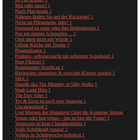
Mut oder muss?
1
Nach Plan krank
1
Näheres finden Sie auf der Rückseite!
1
Nicht im Pflegeheim, bitte!
1
Niemand ist seine oder ihre Behinderung
1
Nur ein kleiner Schnupfen…
1
Obst altert nicht mit Würde
1
Offene Kirche mit Treppe
1
Phagenfragen
1
Pralinen, selbstgemacht mit geheimer Superkraft
1
Pure Fiktion!
1
Reisegruppe Handicap
1
Rückwärts einparken & vorwärts Klavier spielen
1
SBA
1
Spastik aka The Ministry of Silly Walks
1
Stadt Land Hirn
1
The Day After
1
Try & Error ist auch eine Strategie
1
Uncategorized
2
Und Morgen der Himalaya! Oder die 4-spurige Strasse
1
Vegan oder fast vegan – das ist hier die Frage!
1
Vergessen ist kein Charakterfehler
1
Volle Schubkraft voraus!
1
Vollgas in Schrittgeschwindigkeit
1