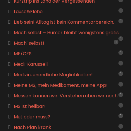
Kurztrip ins Land der Vergessenden
Läuse&Flöhe
1
Lieb sein! Alltag ist kein Kommentarbereich.
1
Mach selbst – Humor bleibt wenigstens gratis
1
Mach' selbst!
1
ME/CFS
1
Medi-Karussell
1
Medizin, unendliche Möglichkeiten!
1
Meine MS, mein Medikament, meine App!
1
Messen können wir. Verstehen üben wir noch.
1
MS ist heilbar!
1
Mut oder muss?
1
Nach Plan krank
1