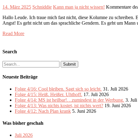
14. März 2025
Schniddie
Kann man ja nicht wissen!
Kommentare deak
Hallo Leude. Ich traue mich fast nicht, diese Kolumne zu schreiben.
Angst! Es geht nicht um das sprachliche Gendern. Es geht um Mann u
Read More
Search
Search
for:
Neueste Beiträge
Folge 4/16: Cool bleiben. Sagt sich so leicht.
31. Juli 2026
Folge 4/15: Heiß. Heißer. Uhthoff.
17. Juli 2026
Folge 4/14: MS ist heilbar!…zumindest in der Werbung.
3. Jul
Folge 4/13: Was nichts kostet, ist nichts wert?
19. Juni 2026
Folge 4/12: Nach Plan krank
5. Juni 2026
Was bisher geschah
Juli 2026