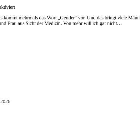
für
tiviert
Folge
 Es kommt mehrmals das Wort „Gender“ vor. Und das bringt viele Männe
3/6:
nd Frau aus Sicht der Medizin. Von mehr will ich gar nicht…
Kann
man
ja
nicht
wissen!
i 2026