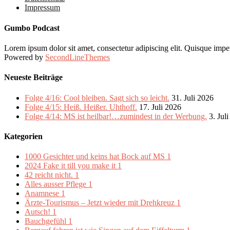
Impressum
Gumbo Podcast
Lorem ipsum dolor sit amet, consectetur adipiscing elit. Quisque imper
Powered by
SecondLineThemes
Neueste Beiträge
Folge 4/16: Cool bleiben. Sagt sich so leicht.
31. Juli 2026
Folge 4/15: Heiß. Heißer. Uhthoff.
17. Juli 2026
Folge 4/14: MS ist heilbar!…zumindest in der Werbung.
3. Jul
Kategorien
1000 Gesichter und keins hat Bock auf MS
1
2024 Fake it till you make it
1
42 reicht nicht.
1
Alles ausser Pflege
1
Anamnese
1
Ärzte-Tourismus – Jetzt wieder mit Drehkreuz
1
Autsch!
1
Bauchgefühl
1