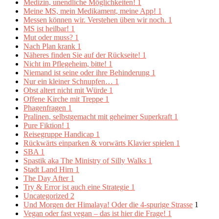
Medizin, unendliche Möglichkeiten!
1
Meine MS, mein Medikament, meine App!
1
Messen können wir. Verstehen üben wir noch.
1
MS ist heilbar!
1
Mut oder muss?
1
Nach Plan krank
1
Näheres finden Sie auf der Rückseite!
1
Nicht im Pflegeheim, bitte!
1
Niemand ist seine oder ihre Behinderung
1
Nur ein kleiner Schnupfen…
1
Obst altert nicht mit Würde
1
Offene Kirche mit Treppe
1
Phagenfragen
1
Pralinen, selbstgemacht mit geheimer Superkraft
1
Pure Fiktion!
1
Reisegruppe Handicap
1
Rückwärts einparken & vorwärts Klavier spielen
1
SBA
1
Spastik aka The Ministry of Silly Walks
1
Stadt Land Hirn
1
The Day After
1
Try & Error ist auch eine Strategie
1
Uncategorized
2
Und Morgen der Himalaya! Oder die 4-spurige Strasse
1
Vegan oder fast vegan – das ist hier die Frage!
1