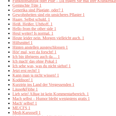
Funktionsanzug oder Pille – Da fragen Sie mal Ihre Krankenk
Gemischte Tüte
1
Generika sind Plagiate, oder?
1
Gewohnheiten sind ein unsicheres Pflaster
1
Haare. Selbst schuld.
1
Heiß. Heißer. Uhthoff.
1
Hello from the other side
1
Heul weiter! Is normal.
1
Heute leider nein. Morgen vielleicht auch.
1
Hilfsmittel
1
Hinten anstellen ausgeschlossen
1
Hör' mal, wer da forscht!
1
Ich bin übrigens auch da…
1
Ich mach' das ohne Pokal
1
Ich sehe was, was du nicht siehst!
1
Jetzt erst recht!
1
Kann man ja nicht wissen!
1
Koddison!
1
Kurztrip ins Land der Vergessenden
1
Läuse&Flöhe
1
Lieb sein! Alltag ist kein Kommentarbereich.
1
Mach selbst – Humor bleibt wenigstens gratis
1
Mach' selbst!
1
ME/CFS
1
Medi-Karussell
1