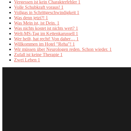
Vergessen ist kein Charakterfehler
1
Volle Schubkraft voraus!
1
Vollgas in Schrittgeschwindigkeit
1
Was denn jetzt?!
1
Was Mein ist, ist Dein.
1
Was nichts kostet ist nichts wert?
1
Welt-MS-Tag im Kettenkarussell
1
Wer heilt, hat recht! Von daher…
1
Willkommen im Hotel "Reha"!
1
Wir müssen über Neurologen reden. Schon wieder.
1
Zufall ist keine Therapie
1
Zwei Leben
1