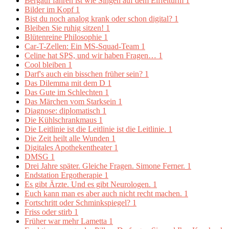
Bergauf fahren ist wie Singen auf dem Eiffelturm
1
Bilder im Kopf
1
Bist du noch analog krank oder schon digital?
1
Bleiben Sie ruhig sitzen!
1
Blütenreine Philosophie
1
Car-T-Zellen: Ein MS-Squad-Team
1
Celine hat SPS, und wir haben Fragen…
1
Cool bleiben
1
Darf's auch ein bisschen früher sein?
1
Das Dilemma mit dem D
1
Das Gute im Schlechten
1
Das Märchen vom Starksein
1
Diagnose: diplomatisch
1
Die Kühlschrankmaus
1
Die Leitlinie ist die Leitlinie ist die Leitlinie.
1
Die Zeit heilt alle Wunden
1
Digitales Apothekentheater
1
DMSG
1
Drei Jahre später. Gleiche Fragen. Simone Ferner.
1
Endstation Ergotherapie
1
Es gibt Ärzte. Und es gibt Neurologen.
1
Euch kann man es aber auch nicht recht machen.
1
Fortschritt oder Schminkspiegel?
1
Friss oder stirb
1
Früher war mehr Lametta
1